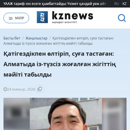
ҮААЖ тарифі екі есеге қымбаттайды: Үкімет қандай уәж айтады?
ҮААЖ тарифі екі есеге қымбаттайды: Үкімет қандай уәж айтады?
RU
KZ
МӘЗІР
Басты бет
/
Жаңалықтар
/
Қатігездікпен өлтіріп, суға тастаған:
Алматыда із-түзсіз жоғалған жігіттің мәйіті табылды
Қатігездікпен өлтіріп, суға тастаған:
Алматыда із-түзсіз жоғалған жігіттің
мәйіті табылды
24 мамыр, 2026