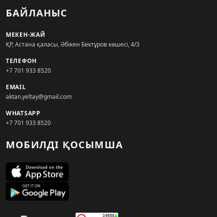
БАЙЛАНЫС
МЕКЕН-ЖАЙ
ҚР, Астана қаласы, Әбікен Бектұров көшесі, 4/3
ТЕЛЕФОН
+7 701 933 8520
EMAIL
aktan.yeltay@gmail.com
WHATSAPP
+7 701 933 8520
МОБИЛДІ ҚОСЫМША