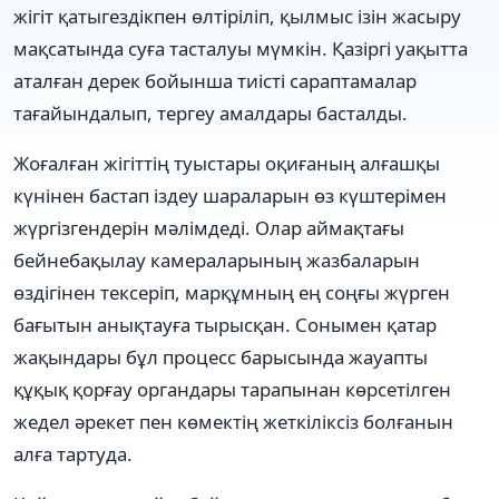
жігіт қатыгездікпен өлтіріліп, қылмыс ізін жасыру
мақсатында суға тасталуы мүмкін. Қазіргі уақытта
аталған дерек бойынша тиісті сараптамалар
тағайындалып, тергеу амалдары басталды.
Жоғалған жігіттің туыстары оқиғаның алғашқы
күнінен бастап іздеу шараларын өз күштерімен
жүргізгендерін мәлімдеді. Олар аймақтағы
бейнебақылау камераларының жазбаларын
өздігінен тексеріп, марқұмның ең соңғы жүрген
бағытын анықтауға тырысқан. Сонымен қатар
жақындары бұл процесс барысында жауапты
құқық қорғау органдары тарапынан көрсетілген
жедел әрекет пен көмектің жеткіліксіз болғанын
алға тартуда.