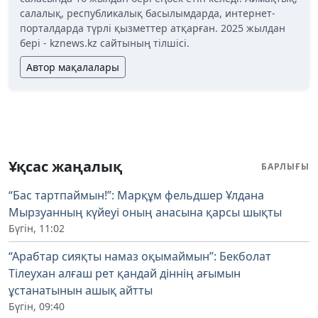
салалық, республикалық басылымдарда, интернет-
порталдарда түрлі қызметтер атқарған. 2025 жылдан
бері - kznews.kz сайтының тілшісі.
Автор мақалалары
Ұқсас жаңалық
БАРЛЫҒЫ
“Бас тартпаймын!”: Марқұм фельдшер Ұлдана
Мырзуанның күйеуі оның анасына қарсы шықты
Бүгін, 11:02
“Арабтар сияқты намаз оқымаймын”: Бекболат
Тілеухан алғаш рет қандай діннің ағымын
ұстанатынын ашық айтты
Бүгін, 09:40