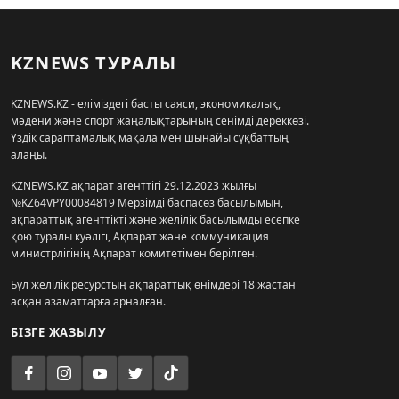
KZNEWS ТУРАЛЫ
KZNEWS.KZ - еліміздегі басты саяси, экономикалық,
мәдени және спорт жаңалықтарының сенімді дереккөзі.
Үздік сараптамалық мақала мен шынайы сұқбаттың
алаңы.
KZNEWS.KZ ақпарат агенттігі 29.12.2023 жылғы
№KZ64VPY00084819 Мерзімді баспасөз басылымын,
ақпараттық агенттікті және желілік басылымды есепке
қою туралы куәлігі, Ақпарат және коммуникация
министрлігінің Ақпарат комитетімен берілген.
Бұл желілік ресурстың ақпараттық өнімдері 18 жастан
асқан азаматтарға арналған.
БІЗГЕ ЖАЗЫЛУ