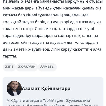
Қайғылы жағдайға байланысты марқұмның отбасы
мен жақындары айуандықпен жасалған қылмысқа
қатысы бар кінәлі тұлғалардың заң алдында
толықтай жауап беріп, ең ауыр әрі әділ жаза алуын
талап етіп отыр. Сонымен қатар зардап шегуші
тарап іздестіру шараларына салғырттық танытты
деп есептейтін жауапты лауазымды тұлғалардың
да қызметтік жауапкершілігін қарау қажеттігін алға
тартты.
жігіт
жоғалған
Алматы
Азамат Қойшығара
М.Х.Дулати атындағы ТарМУ түлегі. Журналистика
саласында 16 жылдан бері еңбек етіп келеді. Аймақтық,