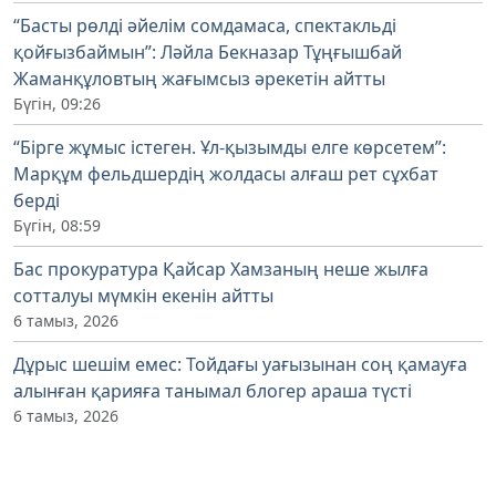
“Басты рөлді әйелім сомдамаса, спектакльді
қойғызбаймын”: Ләйла Бекназар Тұңғышбай
Жаманқұловтың жағымсыз әрекетін айтты
Бүгін, 09:26
“Бірге жұмыс істеген. Ұл-қызымды елге көрсетем”:
Марқұм фельдшердің жолдасы алғаш рет сұхбат
берді
Бүгін, 08:59
Бас прокуратура Қайсар Хамзаның неше жылға
сотталуы мүмкін екенін айтты
6 тамыз, 2026
Дұрыс шешім емес: Тойдағы уағызынан соң қамауға
алынған қарияға танымал блогер араша түсті
6 тамыз, 2026