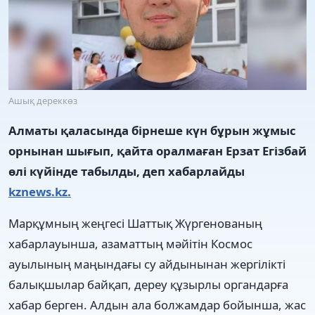
Ашық дереккөз
Алматы қаласында бірнеше күн бұрын жұмыс
орнынан шығып, қайта оралмаған Ерзат Егізбай
өлі күйінде табылды, деп хабарлайды
kznews.kz.
Марқұмның жеңгесі Шаттық Жүргенованың
хабарлауынша, азаматтың мәйітін Космос
ауылының маңындағы су айдынынан жергілікті
балықшылар байқап, дереу құзырлы органдарға
хабар берген. Алдын ала болжамдар бойынша, жас