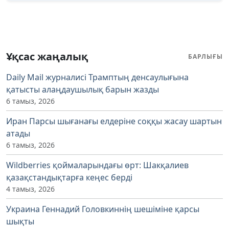
Ұқсас жаңалық
БАРЛЫҒЫ
Daily Mail журналисі Трамптың денсаулығына
қатысты алаңдаушылық барын жазды
6 тамыз, 2026
Иран Парсы шығанағы елдеріне соққы жасау шартын
атады
6 тамыз, 2026
Wildberries қоймаларындағы өрт: Шакқалиев
қазақстандықтарға кеңес берді
4 тамыз, 2026
Украина Геннадий Головкиннің шешіміне қарсы
шықты