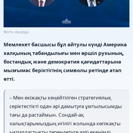
Фото: Ақорда
Мемлекет басшысы бұл айтулы күнді Америка
халқының табандылығы мен өршіл рухының,
бостандық және демократия қағидаттарына
мызғымас беріктігінің символы ретінде атап
өтті.
– Мен екіжақты кеңейтілген стратегиялық
серіктестікті одан әрі дамытуға ұмтылысымды
тағы да растаймын. Сондай-ақ
халықтарымыздың игілігі жолында көпжақты
ықпалдастықты тереңдетуге әзір екенімді