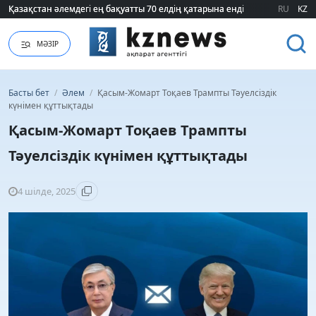
Қазақстан әлемдегі ең бақуатты 70 елдің қатарына енді
Қазақстан әлемдегі ең бақуатты 70 елдің қатарына енді
RU
KZ
МӘЗІР
Басты бет
/
Әлем
/
Қасым-Жомарт Тоқаев Трампты Тәуелсіздік
күнімен құттықтады
Қасым-Жомарт Тоқаев Трампты
Тәуелсіздік күнімен құттықтады
4 шілде, 2025