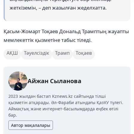
жеткіземін, – деп жазылған жеделхатта.
Қасым-Жомарт Тоқаев Дональд Трамптың жауапты
мемлекеттік қызметіне табыс тіледі.
АҚШ
Тәуелсіздік
Трамп
Тоқаев
Айжан Сыланова
2023 жылдан бастап Kznews.kz сайтында тілші
қызметін атқарады. Әл-Фараби атындағы ҚазҰУ түлегі.
Аймақтық және интернет-басылымдарда еңбек өтілі
бар.
Автор мақалалары