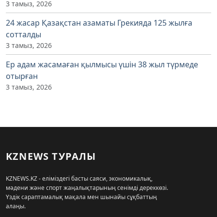
3 тамыз, 2026
24 жасар Қазақстан азаматы Грекияда 125 жылға
сотталды
3 тамыз, 2026
Ер адам жасамаған қылмысы үшін 38 жыл түрмеде
отырған
3 тамыз, 2026
KZNEWS ТУРАЛЫ
KZNEWS.KZ - еліміздегі басты саяси, экономикалық,
мәдени және спорт жаңалықтарының сенімді дереккөзі.
Үздік сараптамалық мақала мен шынайы сұқбаттың
алаңы.