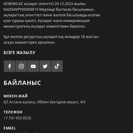
KZNEWS.KZ ақпарат агенттігі 29.12.2023 жылғы
№KZ64VPY00084819 Мерзімді баспасөз басылымын,
ақпараттық агенттікті және желілік басылымды есепке
қою туралы куәлігі, Ақпарат және коммуникация
министрлігінің Ақпарат комитетімен берілген.
Бұл желілік ресурстың ақпараттық өнімдері 18 жастан
асқан азаматтарға арналған.
БІЗГЕ ЖАЗЫЛУ
БАЙЛАНЫС
МЕКЕН-ЖАЙ
ҚР, Астана қаласы, Әбікен Бектұров көшесі, 4/3
ТЕЛЕФОН
+7 701 933 8520
EMAIL