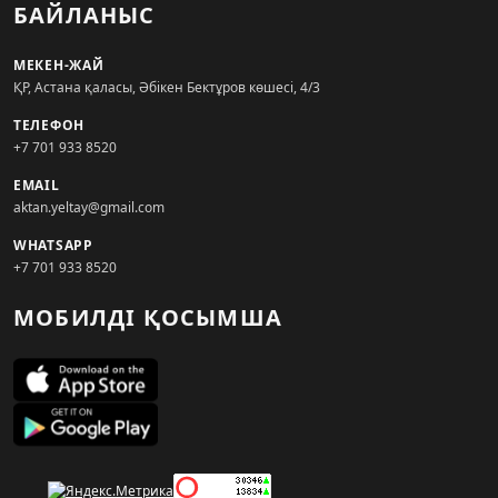
БАЙЛАНЫС
МЕКЕН-ЖАЙ
ҚР, Астана қаласы, Әбікен Бектұров көшесі, 4/3
ТЕЛЕФОН
+7 701 933 8520
EMAIL
aktan.yeltay@gmail.com
WHATSAPP
+7 701 933 8520
МОБИЛДІ ҚОСЫМША