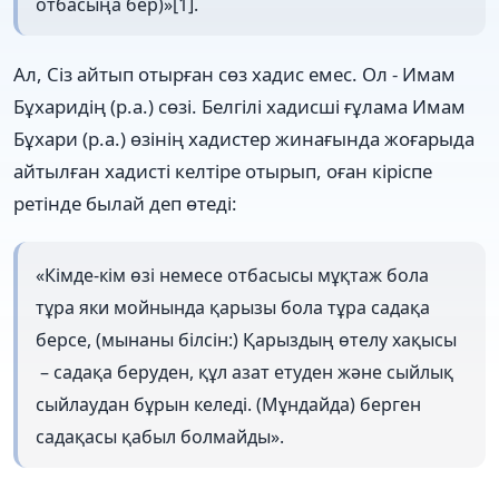
отбасыңа бер)»[1].
Ал, Сіз айтып отырған сөз хадис емес. Ол - Имам
Бұхаридің (р.а.) сөзі. Белгілі хадисші ғұлама Имам
Бұхари (р.а.) өзінің хадистер жинағында жоғарыда
айтылған хадисті келтіре отырып, оған кіріспе
ретінде былай деп өтеді:
«Кімде-кім өзі немесе отбасысы мұқтаж бола
тұра яки мойнында қарызы бола тұра садақа
берсе, (мынаны білсін:) Қарыздың өтелу хақысы
– садақа беруден, құл азат етуден және сыйлық
сыйлаудан бұрын келеді. (Мұндайда) берген
садақасы қабыл болмайды».