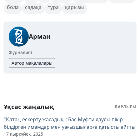
бола
садақа
тұра
қарызы
Арман
Журналист
Автор мақалалары
Ұқсас жаңалық
БАРЛЫҒЫ
"Қатаң ескерту жасадық": Бас Мүфти даулы пікір
білдірген имамдар мен уағызшыларға қатысты айтты
17 қыркүйек, 2025