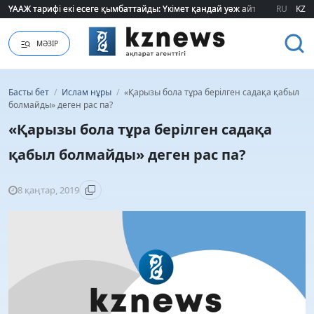
ҮААЖ тарифі екі есеге қымбаттайды: Үкімет қандай уәж айтады?
ҮААЖ тарифі екі есеге қымбаттайды: Үкімет қандай уәж айтады?
RU
KZ
МӘЗІР
Басты бет
/
Ислам нұры
/
«Қарызы бола тұра берілген садақа қабыл
болмайды» деген рас па?
«Қарызы бола тұра берілген садақа
қабыл болмайды» деген рас па?
8 қаңтар, 2019