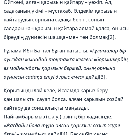
Өйткені, алған қарызын қайтару – уәжіп. Ал,
садақаның үкімі – мұстахаб. Әлдекім қарызын
қайтарудың орнына садақа беріп, соның
салдарынан қарызын қайтара алмай қалса, онысы
біреудің дүниесін шашқанмен тең болмақ[2].
Ғұлама Ибн Баттал бұған қатысты:
«Ғұламалар бір
ауыздан мынадай тоқтамға келген: «борышкердің
өз мойнындағы қарызын бермей, оның орнына
дүниесін садақа етуі дұрыс емес»
дейді[3].
Қорытындылай келе, Исламда қарыз беру
қаншалықты сауап болса, алған қарызын созбай
қайтару да соншалықты маңызды.
Пайғамбарымыз (с.а.у.) өзінің бір хадисінде:
«Жағдайы бола тұра алған қарызын созып жүре
беруі – зұлымдық»
дейді[4]. Басқа бір хадис