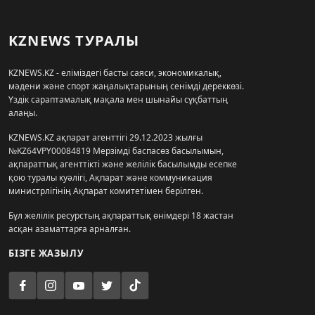
KZNEWS ТУРАЛЫ
KZNEWS.KZ - еліміздегі басты саяси, экономикалық,
мәдени және спорт жаңалықтарының сенімді дереккөзі.
Үздік сараптамалық мақала мен шынайы сұқбаттың
алаңы.
KZNEWS.KZ ақпарат агенттігі 29.12.2023 жылғы
№KZ64VPY00084819 Мерзімді баспасөз басылымын,
ақпараттық агенттікті және желілік басылымды есепке
қою туралы куәлігі, Ақпарат және коммуникация
министрлігінің Ақпарат комитетімен берілген.
Бұл желілік ресурстың ақпараттық өнімдері 18 жастан
асқан азаматтарға арналған.
БІЗГЕ ЖАЗЫЛУ