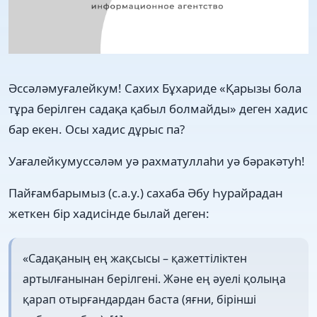
Әссәләмуғалейкум! Сахих Бұхариде «Қарызы бола
тұра берілген садақа қабыл болмайды» деген хадис
бар екен. Осы хадис дұрыс па?
Уағалейкумуссәләм уә рахматуллаһи уә бәракәтуһ!
Пайғамбарымыз (с.а.у.) сахаба Әбу Һурайрадан
жеткен бір хадисінде былай деген:
«Садақаның ең жақсысы – қажеттіліктен
артылғанынан берілгені. Және ең әуелі қолыңа
қарап отырғандардан баста (яғни, бірінші