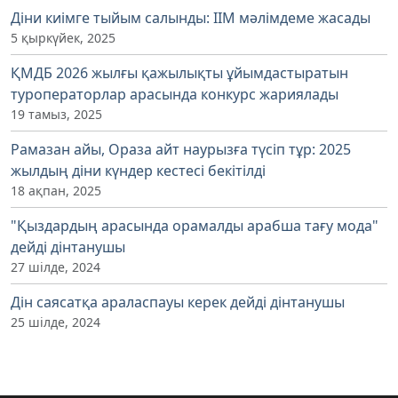
Діни киімге тыйым салынды: ІІМ мәлімдеме жасады
5 қыркүйек, 2025
ҚМДБ 2026 жылғы қажылықты ұйымдастыратын
туроператорлар арасында конкурс жариялады
19 тамыз, 2025
Рамазан айы, Ораза айт наурызға түсіп тұр: 2025
жылдың діни күндер кестесі бекітілді
18 ақпан, 2025
"Қыздардың арасында орамалды арабша тағу мода"
дейді дінтанушы
27 шілде, 2024
Дін саясатқа араласпауы керек дейді дінтанушы
25 шілде, 2024