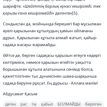
шәрифте:
«Шейіттің барлық күнәсі кешіріледі, тек
қарызы ғана кешірілмейді»
делінген[5].
Сондықтан да, мойнында берешегі бар мұсылман
әуелі қарызынан құтылудың қамын ойлағаны
дұрыс. Қарызынан құтыла алмай жатып, қайыр-
садақа жасауы жарамайды.
Әйтсе де, берген садақасы қарызын өтеуге кедергі
келтірмесе, немесе қарызын өтейтін уақытта
борышынан құтыла алатынына сенімді болса,
қажеттілігінен тыс дүниесінен шама-шарқынша
садақа беруіне рұқсат. Ең дұрысы - Аллаға мәлім!
Абдусамат Қасым
деген
рас
па
қабыл
БОЛМАЙДЫ
берілген