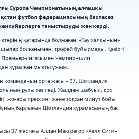
ылғы Еуропа Чемпионатының алғашқы
ақстан футбол федерациясының баспасөз
анкүйерлерге таныстыруды жөн көрді.
ктерінің қатарында болмаған. «Тау халқының»
ылар болғанымен, трофей бұйырмады. Қазіргі
ың Премьер-лигасымен Чемпионшип
дан құралған мықты ұжым.
н команданың орта жасы – 27. Шотландия
ының рухы сезіледі. Жылдам шабуыл, қос
гі, жоғары прессинг және тоқсан минут бойы
 Мұның барлығын Шотландия құрамасының бас
ысы 37 жастағы Аллан Макгрегор «Халл Сити»