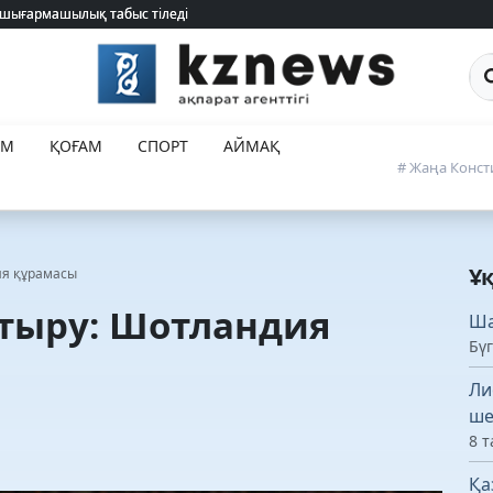
 шығармашылық табыс тіледі
 шығармашылық табыс тіледі
Са
ЕМ
ҚОҒАМ
СПОРТ
АЙМАҚ
# Жаңа Конст
Ұ
ия құрамасы
тыру: Шотландия
Ша
Бүг
Ли
ше
8 т
Қа