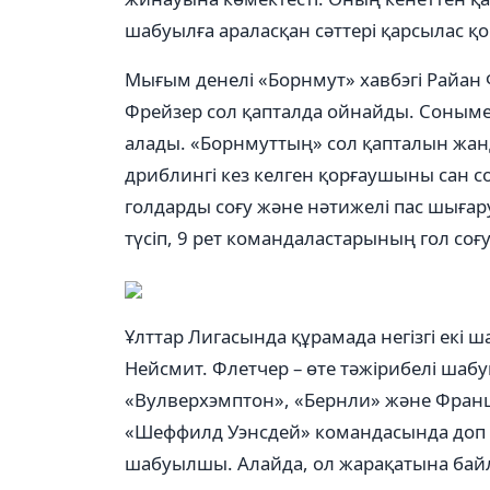
шабуылға араласқан сәттері қарсылас
Мығым денелі «Борнмут» хавбэгі Райан 
Фрейзер сол қапталда ойнайды. Сонымен
алады. «Борнмуттың» сол қапталын ж
дриблингі кез келген қорғаушыны сан с
голдарды соғу және нәтижелі пас шығар
түсіп, 9 рет командаластарының гол соғ
Ұлттар Лигасында құрамада негізгі екі
Нейсмит. Флетчер – өте тәжірибелі ша
«Вулверхэмптон», «Бернли» және Франц
«Шеффилд Уэнсдей» командасында доп те
шабуылшы. Алайда, ол жарақатына бай