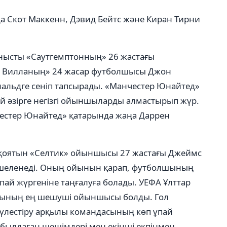
 Скот Маккенн, Дэвид Бейтс және Киран Тирни
нысты «Саутгемптонның» 26 жастағы
н Вилланың» 24 жасар футболшысы Джон
альдге сеніп тапсырады. «Манчестер Юнайтед»
й әзірге негізгі ойыншыларды алмастырып жүр.
честер Юнайтед» қатарында жаңа Даррен
 қоятын «Селтик» ойыншысы 27 жастағы Джеймс
кшеленеді. Оның ойынын қарап, футболшының
ай жүргеніне таңғалуға болады. УЕФА Ұлттар
сының ең шешуші ойыншысы болды. Гол
 үлестіру арқылы командасының көп ұпай
абылдаған шешімдері мен екінші екпінмен