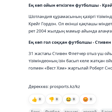
Ең көп ойын өткізген футболшы - Крэ
Шотландия құрамасының қазіргі тізімін
Крейг Гордон. Ол екінші қақпашы мінде
рет 2004 жылдың мамыр айында алаңға 
Ең көп гол соққан футболшы - Стивен
31 жастағы Стивен Флетчер отыз үш ойы
тізіміндеоның ізін басып келе жатқан о
голмен «Вест Хэм» жартылай Роберт Сно
Дереккөз: prosports.kz/kz
👍
👎
😂
😡
0
0
0
0
Бокс
Футбол
теннис
хоккей
Баск