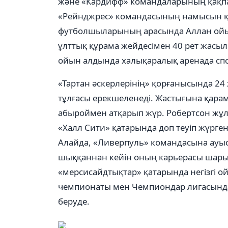
және «Кардифф» командаларының қақпа
«Рейнджрес» командасының намысын қо
футболшыларының арасында Аллан ойын
ұлттық құрама жейдесімен 40 рет жасыл
ойын алдында халықаралық аренада сп
«Тартан әскерлерінің» қорғанысында 24
тұлғасы ерекшеленеді. Жастығына қара
абыроймен атқарып жүр. Робертсон жұл
«Халл Сити» қатарында доп теуіп жүрге
Алайда, «Ливерпуль» командасына ауыс
шыққаннан кейін оның карьерасы шарық
«мерсисайдтықтар» қатарында негізгі 
чемпионаты мен Чемпиондар лигасында
беруде.