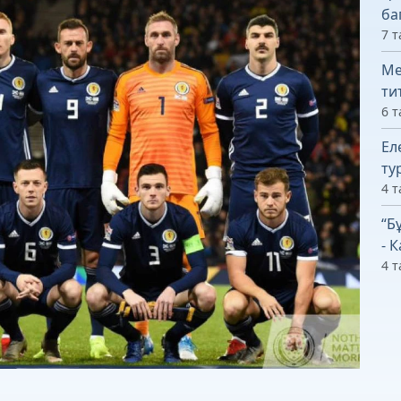
ба
7 т
Ме
ти
6 т
Ел
ту
4 т
“Б
- 
4 т