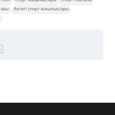
тары
бүгінгі спорт жаңалықтары
ы