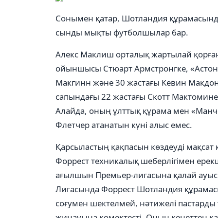
Сонымен қатар, Шотландия құрамасында
сынды мықты футболшылар бар.
Алекс Маклиш орталық жартылай қорға
ойыншысы Стюарт Армстронгке, «Асто
Макгинн және 30 жастағы Кевин Макдон
сапындағы 22 жастағы Скотт Мактомине
Алайда, оның ұлттық құрама мен «Ман
Флетчер атанатын күні алыс емес.
Қарсыластың қақпасын көздеуді мақсат
Форрест техникалық шеберлігімен ере
ағылшын Премьер-лигасына қалай ауысп
Лигасында Форрест Шотландия құрама
соғумен шектелмей, нәтижелі пастарды
жинауына көмектесті. Оның кенеттен қ