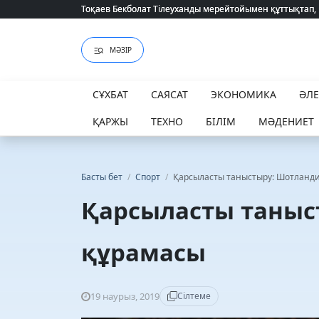
Тоқаев Бекболат Тілеуханды мерейтойымен құттықтап,
Тоқаев Бекболат Тілеуханды мерейтойымен құттықтап,
МӘЗІР
СҰХБАТ
САЯСАТ
ЭКОНОМИКА
ӘЛ
ҚАРЖЫ
ТЕХНО
БІЛІМ
МӘДЕНИЕТ
Басты бет
/
Спорт
/
Қарсыласты таныстыру: Шотланд
Қарсыласты таныс
құрамасы
19 наурыз, 2019
Сілтеме