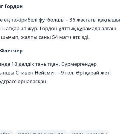
йг Гордон
де ең тәжірибелі футболшы – 36 жастағы қақпашы
тін атқарып жүр. Гордон ұлттық құрамада алғаш
шығып, жалпы саны 54 матч өткізді.
 Флетчер
нда 10 дәлдік танытқан. Сұрмергендер
йыншы Стивен Нейсмит – 9 гол. Әрі қарай жеті
дграсс орналасқан.
етбол
спорт жаңалықтары
спорт порталы