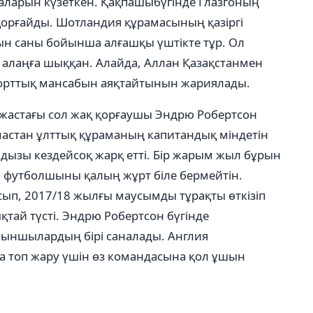
ларын күзеткен. Қақпашыбүгінде Глазгоның
рғайды. Шотландия құрамасының қазіргі
 саны бойынша алғашқы үштікте тұр. Ол
 алаңға шыққан. Алайда, Аллан Қазақстанмен
орттық мансабын аяқтайтынын жариялады.
 жастағы сол жақ қорғаушы Эндрю Робертсон
мастан ұлттық құраманың капитандық міндетін
дызы кездейсоқ жарқ етті. Бір жарым жыл бұрын
н футболшыны қалың жұрт біле бермейтін.
ып, 2017/18 жылғы маусымды тұрақты өткізіп
тай түсті. Эндрю Робертсон бүгінде
ойыншылардың бірі саналады. Англия
 топ жару үшін өз командасына қол ұшын