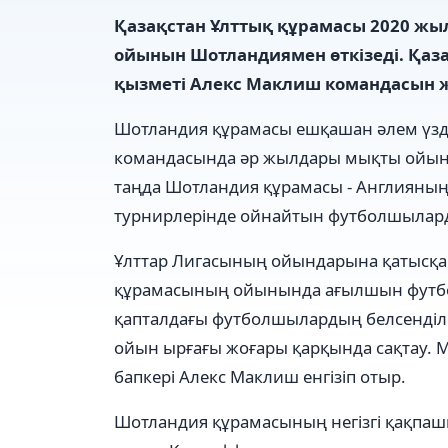
Қазақстан Ұлттық құрамасы 2020 ж
ойынын Шотландиямен өткізеді. Қаз
қызметі Алекс Маклиш командасын ж
Шотландия құрамасы ешқашан әлем үзді
командасында әр жылдары мықты ойынш
таңда Шотландия құрамасы - Англиян
турнирлерінде ойнайтын футболшылар
Ұлттар Лигасының ойындарына қатысқа
құрамасының ойынында ағылшын футбол
қапталдағы футболшылардың белсенділі
ойын ырғағы жоғары қарқында сақтау.
бапкері Алекс Маклиш енгізіп отыр.
Шотландия құрамасының негізгі қақпаш