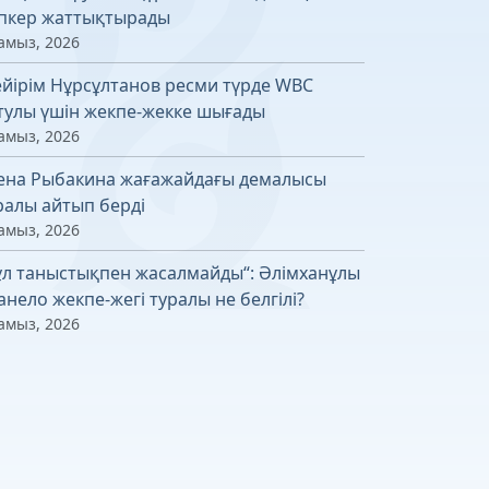
пкер жаттықтырады
амыз, 2026
йірім Нұрсұлтанов ресми түрде WBC
тулы үшін жекпе-жекке шығады
амыз, 2026
ена Рыбакина жағажайдағы демалысы
ралы айтып берді
амыз, 2026
ұл таныстықпен жасалмайды“: Әлімханұлы
Канело жекпе-жегі туралы не белгілі?
амыз, 2026