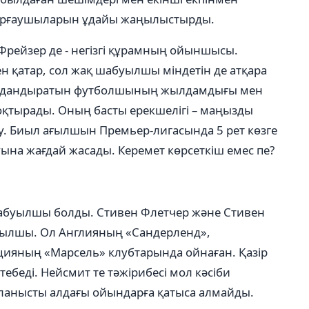
 қорғаушыларын ұдайы жаңылыстырды.
Фрейзер де - негізгі құрамның ойыншысы.
 қатар, сол жақ шабуылшы міндетін де атқара
андандыратын футболшының жылдамдығы мен
оқтырады. Оның басты ерекшелігі – маңызды
у. Биыл ағылшын Премьер-лигасында 5 рет көзге
уына жағдай жасады. Керемет көрсеткіш емес пе?
 шабуылшы болды. Стивен Флетчер және Стивен
буылшы. Ол Англияның «Сандерленд»,
ияның «Марсель» клубтарында ойнаған. Қазір
беді. Нейсмит те тәжірибесі мол кәсіби
ланысты алдағы ойындарға қатыса алмайды.