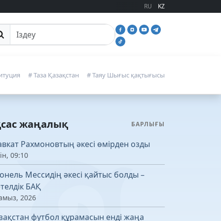
RU
KZ
йттан іздеу
итуция
# Таза Қазақстан
# Таяу Шығыс қақтығысы
қсас жаңалық
БАРЛЫҒЫ
вкат Рахмоновтың әкесі өмірден озды
ін, 09:10
онель Мессидің әкесі қайтыс болды –
телдік БАҚ
амыз, 2026
зақстан футбол құрамасын енді жаңа