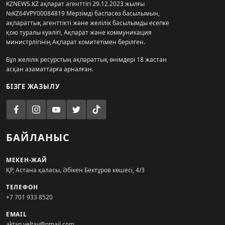
KZNEWS.KZ ақпарат агенттігі 29.12.2023 жылғы
№KZ64VPY00084819 Мерзімді баспасөз басылымын,
ақпараттық агенттікті және желілік басылымды есепке
қою туралы куәлігі, Ақпарат және коммуникация
министрлігінің Ақпарат комитетімен берілген.
Бұл желілік ресурстың ақпараттық өнімдері 18 жастан
асқан азаматтарға арналған.
БІЗГЕ ЖАЗЫЛУ
БАЙЛАНЫС
МЕКЕН-ЖАЙ
ҚР, Астана қаласы, Әбікен Бектұров көшесі, 4/3
ТЕЛЕФОН
+7 701 933 8520
EMAIL
aktan.yeltay@gmail.com