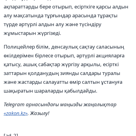
ақпараттарды бере отырып, есірткіге қарсы алдын
алу мақсатында тұрғындар арасында тұрақты
түрде әртүрлі алдын алу және түсіндіру
жұмыстарын жүргізеді.
Полицейлер білім, денсаулық сақтау саласының
өкілдерімен бірлесе отырып, әртүрлі акцияларға
қатысу, ашық сабақтар жүргізу арқылы, есірткі
заттарын қолданудың зиянды салдары туралы
және жастарды салауатты өмір салтын ұстануға
шақыратын шараларды қабылдайды.
Telegram арнасындағы маңызды жаңалықтар
«zakon.kz»
. Жазылу!
[ad_2]