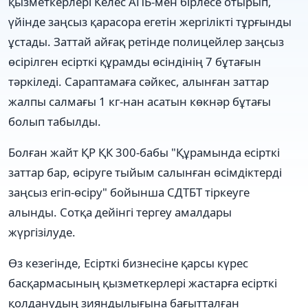
қызметкерлері Келес АПБ-мен бірлесе отырып,
үйінде заңсыз қарасора егетін жергілікті тұрғынды
ұстады. Заттай айғақ ретінде полицейлер заңсыз
өсірілген есірткі құрамды өсіндінің 7 бұтағын
тәркіледі. Сараптамаға сәйкес, алынған заттар
жалпы салмағы 1 кг-нан асатын көкнәр бұтағы
болып табылды.
Болған жайт ҚР ҚК 300-бабы "Құрамында есiрткi
заттар бар, өсiруге тыйым салынған өсiмдiктердi
заңсыз егіп-өсіру" бойынша СДТБТ тіркеуге
алынды. Сотқа дейінгі тергеу амалдары
жүргізілуде.
Өз кезегінде, Есірткі бизнесіне қарсы күрес
басқармасының қызметкерлері жастарға есірткі
қолданудың зияндылығына бағытталған