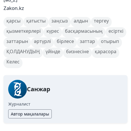
Zakon.kz
қарсы
қатысты
заңсыз
алдын
тергеу
қызметкерлері
күрес
басқармасының
есірткі
заттарын
әртүрлі
бірлесе
заттар
отырып
ҚОЛДАНУДЫҢ
үйінде
бизнесіне
қарасора
Келес
Санжар
Журналист
Автор мақалалары