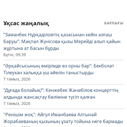
Ұқсас жаңалық
БАРЛЫҒЫ
“Заманбек Нұрқаділовтің қазасынан кейін алғаш
баруы”: Мақпал Жүнісова қызы Мерейді алып қайын
жұртына ат басын бұрды
Бүгін, 09:39
“Әрқайсысының өмірімде өз орны бар”: Бекболат
Тілеухан халыққа үш әйелін таныстырды
7 тамыз, 2026
“Дұғада болайық!”: Кенжебек Жанәбілов концерттің
алдында жансақтау бөліміне түсіп қалған
7 тамыз, 2026
"Ренішім жоқ": Айгүл Иманбаева Алтынай
Жорабаеваның қызының ұзату тойына неге бармады