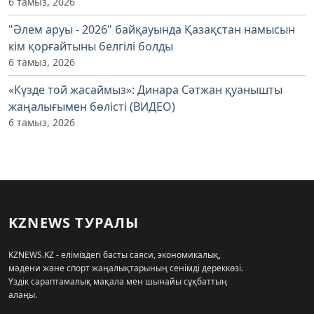
6 тамыз, 2026
"Әлем аруы - 2026" байқауында Қазақстан намысын
кім қорғайтыны белгілі болды
6 тамыз, 2026
«Күзде той жасаймыз»: Динара Сәтжан қуанышты
жаңалығымен бөлісті (ВИДЕО)
6 тамыз, 2026
KZNEWS ТУРАЛЫ
KZNEWS.KZ - еліміздегі басты саяси, экономикалық,
мәдени және спорт жаңалықтарының сенімді дереккөзі.
Үздік сараптамалық мақала мен шынайы сұқбаттың
алаңы.