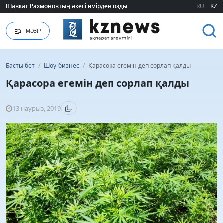
Шавкат Рахмоновтың әкесі өмірден озды
Шавкат Рахмоновтың әкесі өмірден озды
RU
KZ
МӘЗІР
Басты бет
/
Шоу-бизнес
/
Қарасора егемін деп сорлап қалды
Қарасора егемін деп сорлап қалды
13 наурыз, 2019