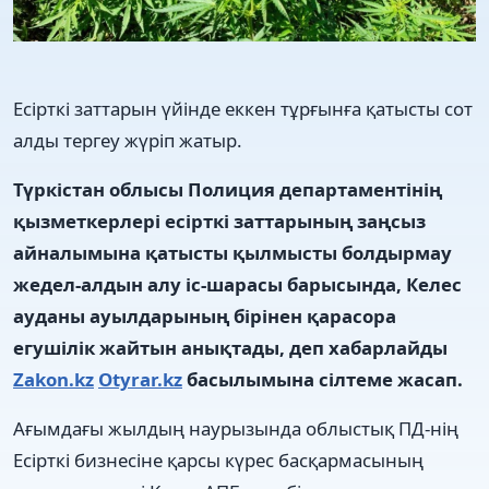
Есірткі заттарын үйінде еккен тұрғынға қатысты сот
алды тергеу жүріп жатыр.
Түркістан облысы Полиция департаментінің
қызметкерлері есірткі заттарының заңсыз
айналымына қатысты қылмысты болдырмау
жедел-алдын алу іс-шарасы барысында, Келес
ауданы ауылдарының бірінен қарасора
егушілік жайтын анықтады, деп хабарлайды
Zakon.kz
Otyrar.kz
басылымына сілтеме жасап.
Ағымдағы жылдың наурызында облыстық ПД-нің
Есірткі бизнесіне қарсы күрес басқармасының