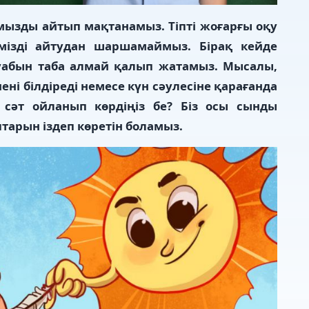
мызды айтып мақтанамыз. Тіпті жоғарғы оқу
мізді айтудан шаршамаймыз. Бірақ кейде
уабын таба алмай қалып жатамыз. Мысалы,
ні білдіреді немесе күн сәулесіне қарағанда
р сәт ойланып көрдіңіз бе? Біз осы сынды
арын іздеп көретін боламыз.