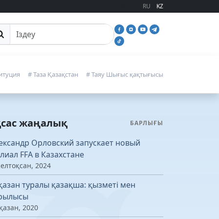
RU
KZ
йттан іздеу
итуция
# Таза Қазақстан
# Таяу Шығыс қақтығысы
қсас жаңалық
БАРЛЫҒЫ
ександр Орловский запускает новый
лиал FFA в Казахстане
желтоқсан, 2024
қазан туралы қазақша: қызметі мен
рылысы
қазан, 2020