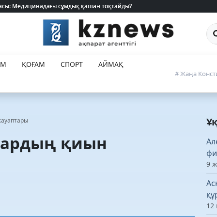
Са
ЕМ
ҚОҒАМ
СПОРТ
АЙМАҚ
# Жаңа Конст
Ұ
жауаптары
тардың қиын
Ал
фи
9 
Ас
құ
12 