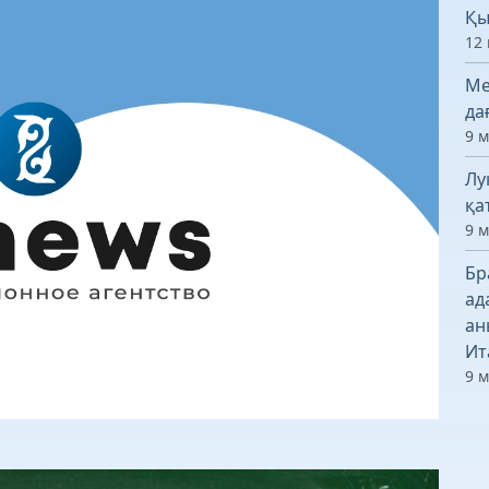
Қы
12 
Ме
да
9 
Лу
қа
9 
Бр
ад
ан
Ит
9 