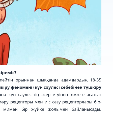
кіреміз?
үспейтін орыннан шыққанда адамдардың 18-35
кіру феномені (күн сәулесі себебінен түшкіру
а күн сәулесінің әсер етуінен жүзеге асатын
өру рецепторы мен иіс сезу рецепторлары бір-
ар мимен бір жүйке жолымен байланысады.