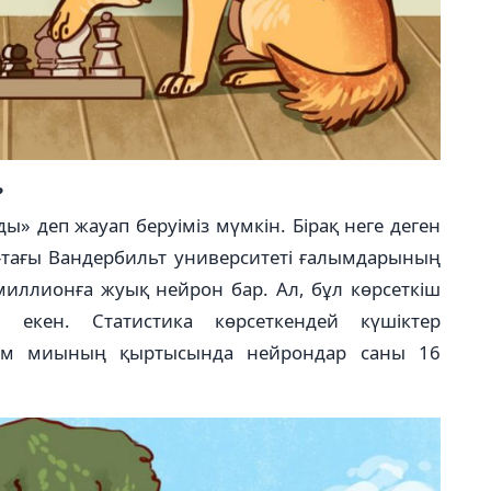
?
ы» деп жауап беруіміз мүмкін. Бірақ неге деген
Ш-тағы Вандербильт университеті ғалымдарының
миллионға жуық нейрон бар. Ал, бұл көрсеткіш
екен. Статистика көрсеткендей күшіктер
дам миының қыртысында нейрондар саны 16