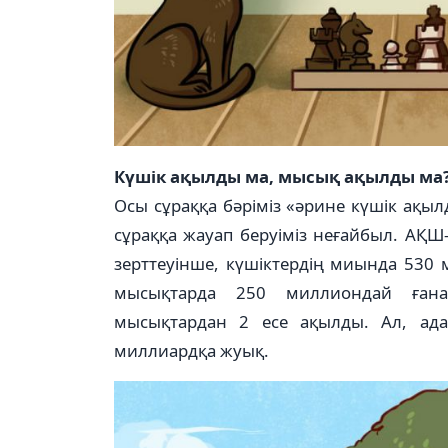
Күшік ақылды ма, мысық ақылды ма
Осы сұраққа бәріміз «әрине күшік ақылд
сұраққа жауап беруіміз неғайбыл. АҚ
зерттеуінше, күшіктердің миында 530 
мысықтарда 250 миллиондай ғана 
мысықтардан 2 есе ақылды. Ал, а
миллиардқа жуық.