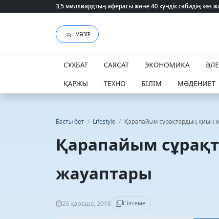
75 мың білім гранты кімдерге бұйырады?
75 мың білім гранты кімдерге бұйырады?
МӘЗІР
СҰХБАТ
САЯСАТ
ЭКОНОМИКА
ӘЛ
ҚАРЖЫ
ТЕХНО
БІЛІМ
МӘДЕНИЕТ
Басты бет
/
Lifestyle
/
Қарапайым сұрақтардың қиын 
Қарапайым сұрақ
жауаптары
26 қараша, 2018
Сілтеме