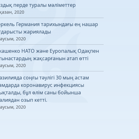
здық перде туралы мәліметтер
қазан, 2020
ркель Германия тарихындағы ең нашар
ғдарысты жариялады
маусым, 2020
кашенко НАТО және Еуропалық Одақпен
тынастардың жақсарғанын атап өтті
маусым, 2020
азилияда соңғы тәулігі 30 мың астам
амдарда коронавирус инфекциясы
ықталды, бұл өлім саны бойынша
алиядан озып кетті.
маусым, 2020