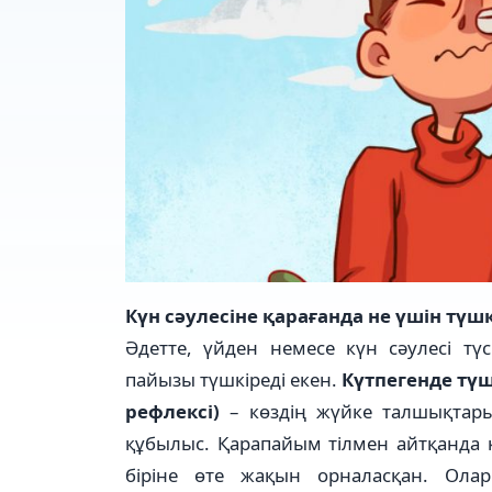
Күн сәулесіне қарағанда не үшін түш
Әдетте, үйден немесе күн сәулесі т
пайызы түшкіреді екен.
Күтпегенде түш
рефлексі)
– көздің жүйке талшықтарын
құбылыс. Қарапайым тілмен айтқанда к
біріне өте жақын орналасқан. Ол