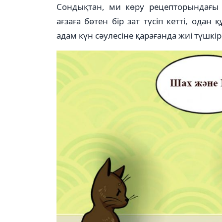
Сондықтан, ми көру рецепторындағы ә
ағзаға бөтен бір зат түсіп кетті, ода
адам күн сәулесіне қарағанда жиі түшкір