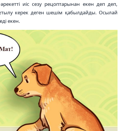
рекетті иіс сезу рецоптарынан екен деп деп,
н құтылу керек деген шешім қабылдайды. Осылай
еді екен.