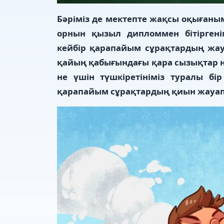
Бәріміз де мектепте жақсы оқығаны
орнын қызыл дипломмен бітіргені
кейбір қарапайым сұрақтардың жа
қайың қабығындағы қара сызықтар не
не үшін түшкіретініміз туралы бі
қарапайым сұрақтардың қиын жауапт