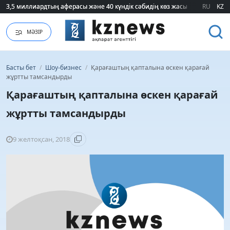
3,5 миллиардтың аферасы және 40 күндік сәбидің көз жасы: Медицинад
3,5 миллиардтың аферасы және 40 күндік сәбидің көз жасы: Медицинад
RU
KZ
МӘЗІР
Басты бет
/
Шоу-бизнес
/
Қарағаштың қапталына өскен қарағай
жұртты тамсандырды
Қарағаштың қапталына өскен қарағай
жұртты тамсандырды
9 желтоқсан, 2018