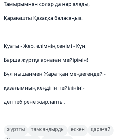
Тамырымнан солар да нәр алады,
Қарағашты Қазаққа баласаңыз.
Қуаты - Жер, елімнің сенімі - Күн,
Барша жұртқа арнаған мейірімін!
Бұл нышанмен Жаратқан меңзегендей -
қазағымның кеңдігін пейілінің!-
деп тебірене жырлапты.
жұртты
тамсандырды
өскен
қарағай