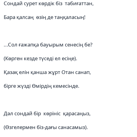
Сондай сурет көрдік біз табиғаттан,
Бара қалсаң өзің де таңқаласың!
...Сол ғажапқа бауырым сенесің бе?
(Көрген кезде түседі ел есіңе).
Қазақ елін қанша жұрт Отан санап,
бірге жүзді Өмірдің кемесінде.
Дәл сондай бір көрініс қарасаңыз,
(Өзгелермен біз-дағы санасамыз).