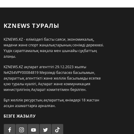
KZNEWS ТУРАЛЫ
KZNEWS.KZ - еліміздегі басты саяси, экономикалық,
мәдени және спорт жаңалықтарының сенімді дереккөзі.
Үздік сараптамалық мақала мен шынайы сұқбаттың
алаңы.
KZNEWS.KZ ақпарат агенттігі 29.12.2023 жылғы
№KZ64VPY00084819 Мерзімді баспасөз басылымын,
ақпараттық агенттікті және желілік басылымды есепке
қою туралы куәлігі, Ақпарат және коммуникация
министрлігінің Ақпарат комитетімен берілген.
Бұл желілік ресурстың ақпараттық өнімдері 18 жастан
асқан азаматтарға арналған.
БІЗГЕ ЖАЗЫЛУ