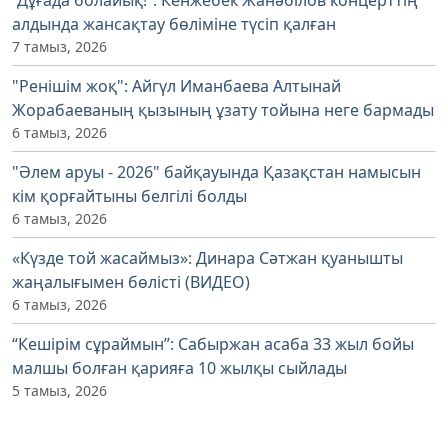
алдында жансақтау бөліміне түсіп қалған
7 тамыз, 2026
"Ренішім жоқ": Айгүл Иманбаева Алтынай
Жорабаеваның қызының ұзату тойына неге бармады
6 тамыз, 2026
"Әлем аруы - 2026" байқауында Қазақстан намысын
кім қорғайтыны белгілі болды
6 тамыз, 2026
«Күзде той жасаймыз»: Динара Сәтжан қуанышты
жаңалығымен бөлісті (ВИДЕО)
6 тамыз, 2026
“Кешірім сұраймын”: Сабыржан асаба 33 жыл бойы
малшы болған қарияға 10 жылқы сыйлады
5 тамыз, 2026