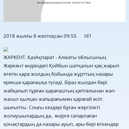
2018 жылғы 8 желтоқсан 09:55
161
ЖАРКЕНТ. ҚазАқпарат - Алматы облысының
Жаркент өңіріндегі Қойбын шатқалын қақ жарып
өтетін қара жолдың бойында жұрттың назары
ерекше қарағашқа түседі. Біраз жылдан бері
жайқалып тұрған қарағаштың қапталынан жап-
жасыл қылқан жапырағымен қарағай өсіп
шығыпты. Соңғы кездері бұған жергілікті
жолаушылардың да, өңірге сапарлаған
қонақтардың да назары ауып, ары-бері өткендер