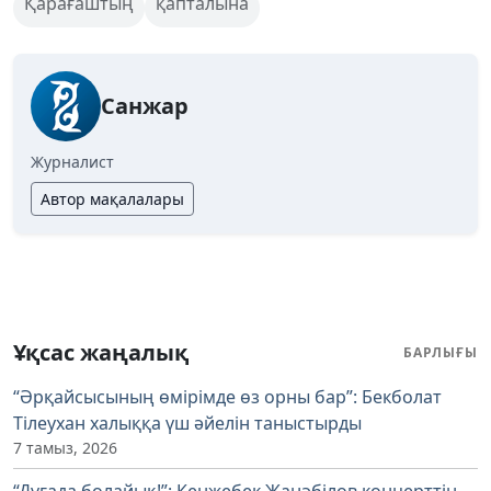
Қарағаштың
қапталына
Санжар
Журналист
Автор мақалалары
Ұқсас жаңалық
БАРЛЫҒЫ
“Әрқайсысының өмірімде өз орны бар”: Бекболат
Тілеухан халыққа үш әйелін таныстырды
7 тамыз, 2026
“Дұғада болайық!”: Кенжебек Жанәбілов концерттің