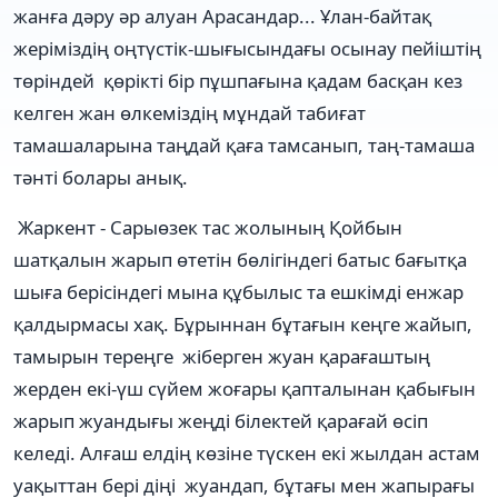
жанға дәру әр алуан Арасандар... Ұлан-байтақ
жеріміздің оңтүстік-шығысындағы осынау пейіштің
төріндей қөрікті бір пұшпағына қадам басқан кез
келген жан өлкеміздің мұндай табиғат
тамашаларына таңдай қаға тамсанып, таң-тамаша
тәнті болары анық.
Жаркент - Сарыөзек тас жолының Қойбын
шатқалын жарып өтетін бөлігіндегі батыс бағытқа
шыға берісіндегі мына құбылыс та ешкімді енжар
қалдырмасы хақ. Бұрыннан бұтағын кеңге жайып,
тамырын тереңге жіберген жуан қарағаштың
жерден екі-үш сүйем жоғары қапталынан қабығын
жарып жуандығы жеңді білектей қарағай өсіп
келеді. Алғаш елдің көзіне түскен екі жылдан астам
уақыттан бері діңі жуандап, бұтағы мен жапырағы