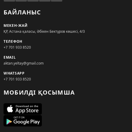
БАЙЛАНЫС
МЕКЕН-ЖАЙ
ҚР, Астана қаласы, Әбікен Бектұров көшесі, 4/3
ТЕЛЕФОН
+7 701 933 8520
EMAIL
aktan.yeltay@gmail.com
WHATSAPP
+7 701 933 8520
МОБИЛДІ ҚОСЫМША