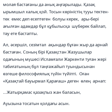
молая бастағаны да анық аңғарылады. Қазақ
ырымшыл халық қой. Тосын көріністің тууы тектен-
тек емес деп есептеген болуы керек, ары-бері
ағылған адамдар бұл құбылысқа шүберек байлап,
тәу ете бастапты.
Ал, әсершіл, сезімтал ақындар бұған жыр да арнай
бастаған. Соның бірі Қазақстан Жазушылар
одағының мүшесі Исламғали Жаркенти туған жері
табиғатының бұл таңғажайып туындысынан
өзгеше философиялық түйін түйіпті. Оған
«Қазақтай бауырмал Қарағаш» деген өлең арнап:
...Жатырқамас қазақпыз жан баласын,
Ауызына тосатын қолдағы асын.