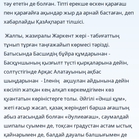
тәу ететін де болған. Тіпті ерекше өскен қарағаш
пен қарағайға ақындар жыр да арнай бастаған, деп
хабарлайды ҚазАқпарат тілшісі.
Жалпы, жазиралы Жаркент жері - табиғаттың
тұнып тұрған таңғажайып көрмесі тәрізді.
Батысында Басшидің бұйра құмдарынан -
Басқұншының қызғылт түсті қырқаларына дейін,
солтүстігінде Арқас Алатауының ақбас
шыңдарынан - Іленің ақшулан айдынына дейін
көсіліп жатқан кең алқап көркемдігімен көз
қуантатын көріністерге толы. Әйгілі «Әнші құм»,
жеті ғасыр жасап, қазақ жеріндегі барша ағаштың
абыз атасындай болған «Әулиеағаш», саумалдай
шипалы суымен де, тоқсан градустан астам ыстық
қайнарымен де, балдай дауалы балшығымен де