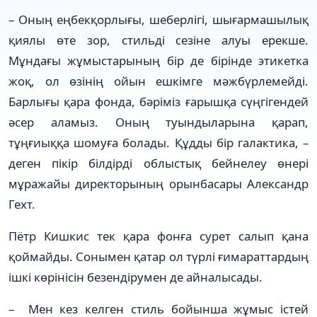
– Оның еңбекқорлығы, шеберлігі, шығармашылық
қиялы өте зор, стильді сезіне алуы ерекше.
Мұндағы жұмыстарының бір де бірінде этикетка
жоқ, ол өзінің ойын ешкімге мәжбүрлемейді.
Барлығы қара фонда, бәріміз ғарышқа сүңгігендей
әсер аламыз. Оның туындыларына қарап,
тұңғиыққа шомуға болады. Құдды бір галактика, –
деген пікір білдірді облыстық бейнелеу өнері
мұражайы директорының орынбасары Александр
Гехт.
Пётр Кишкис тек қара фонға сурет салып қана
қоймайды. Сонымен қатар ол түрлі ғимараттардың
ішкі көрінісін безендірумен де айналысады.
– Мен кез келген стиль бойынша жұмыс істей