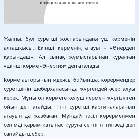
Жалпы, бұл суретші жоспарындағы үш көрменің
алғашқысы. Екінші көрменің атауы – «Өнердегі
қарындаш». Ал сынақ жұмыстарынан құралған
үшінші көрме «Энергия» деп аталады.
Көрме авторының идеясы бойынша, көрермендер
суретшінің шеберханасында жүргендей әсер алуы
керек. Мұны ол көрмеге келушілермен жүргізілген
ойын деп атайды. Тіпті суретші картиналараның
атауын да жазбаған. Мұндай тәсіл көрерменмен
сенімді қарым-қатынас құруға септігін тигізеді деп
санайды шебер.