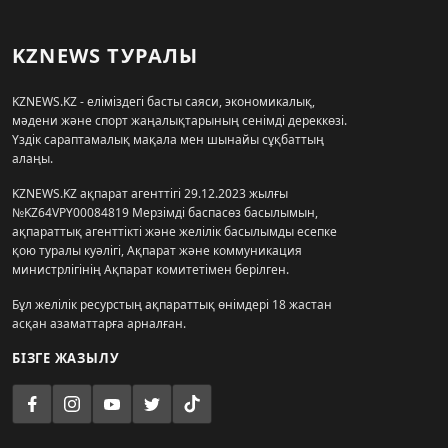
KZNEWS ТУРАЛЫ
KZNEWS.KZ - еліміздегі басты саяси, экономикалық,
мәдени және спорт жаңалықтарының сенімді дереккөзі.
Үздік сараптамалық мақала мен шынайы сұқбаттың
алаңы.
KZNEWS.KZ ақпарат агенттігі 29.12.2023 жылғы
№KZ64VPY00084819 Мерзімді баспасөз басылымын,
ақпараттық агенттікті және желілік басылымды есепке
қою туралы куәлігі, Ақпарат және коммуникация
министрлігінің Ақпарат комитетімен берілген.
Бұл желілік ресурстың ақпараттық өнімдері 18 жастан
асқан азаматтарға арналған.
БІЗГЕ ЖАЗЫЛУ