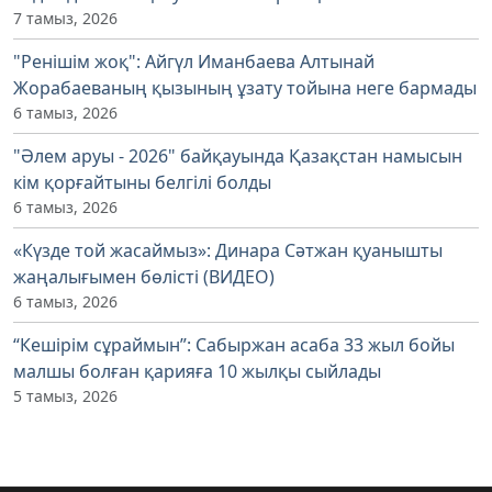
7 тамыз, 2026
"Ренішім жоқ": Айгүл Иманбаева Алтынай
Жорабаеваның қызының ұзату тойына неге бармады
6 тамыз, 2026
"Әлем аруы - 2026" байқауында Қазақстан намысын
кім қорғайтыны белгілі болды
6 тамыз, 2026
«Күзде той жасаймыз»: Динара Сәтжан қуанышты
жаңалығымен бөлісті (ВИДЕО)
6 тамыз, 2026
“Кешірім сұраймын”: Сабыржан асаба 33 жыл бойы
малшы болған қарияға 10 жылқы сыйлады
5 тамыз, 2026