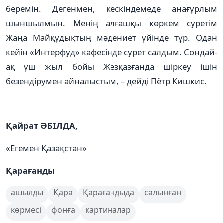
беремін. Дегенмен, кескіндемеде анағұрлым
шыншылмын. Менің алғашқы көркем суретім
Жаңа Майқұдықтың мәдениет үйінде тұр. Одан
кейін «Интерфуд» кафесінде сурет салдым. Сондай-
ақ үш жыл бойы Жезқазғанда шіркеу ішін
безендірумен айналыстым, – дейді Пётр Кишкис.
Қайрат ӘБІЛДА,
«Егемен Қазақстан»
Қарағанды
ашылды
Қара
Қарағандыда
салынған
көрмесі
фонға
картиналар