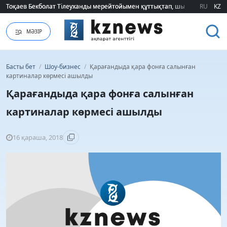
Тоқаев Бекболат Тілеуханды мерейтойымен құттықтап, шығармашылық т
Тоқаев Бекболат Тілеуханды мерейтойымен құттықтап, шығармашылық т
RU
KZ
МӘЗІР
Басты бет
/
Шоу-бизнес
/
Қарағандыда қара фонға салынған
картиналар көрмесі ашылды
Қарағандыда қара фонға салынған
картиналар көрмесі ашылды
16 қараша, 2018