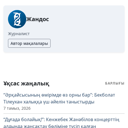
Жандос
Журналист
Автор мақалалары
Ұқсас жаңалық
БАРЛЫҒЫ
“Әрқайсысының өмірімде өз орны бар”: Бекболат
Тілеухан халыққа үш әйелін таныстырды
7 тамыз, 2026
“Дұғада болайық!”: Кенжебек Жанәбілов концерттің
алдында жансақтау бөліміне түсіп қалған