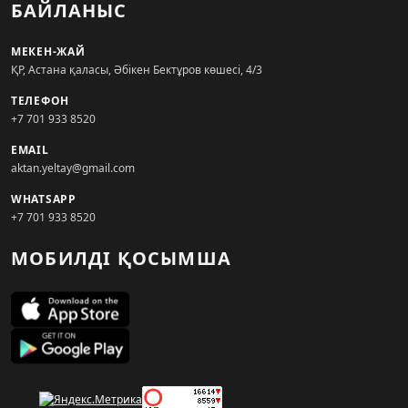
БАЙЛАНЫС
МЕКЕН-ЖАЙ
ҚР, Астана қаласы, Әбікен Бектұров көшесі, 4/3
ТЕЛЕФОН
+7 701 933 8520
EMAIL
aktan.yeltay@gmail.com
WHATSAPP
+7 701 933 8520
МОБИЛДІ ҚОСЫМША