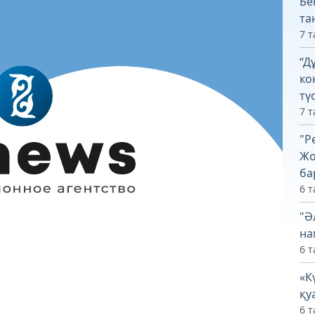
Бе
та
7 т
“Д
ко
тү
7 т
"Р
Жо
ба
6 т
"Ә
на
6 т
«К
қу
6 т