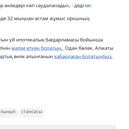
 өнімдері көп саудаланады», - деді ол.
өңірде 32 мыңнан астам жұмыс орнының
ұрғын үй ипотекалық бағдарламасы бойынша
тінін
мәлім еткен болатын.
Одан бөлек, Алматы
ордтық өнім алынғанын
хабарлаған болатынбыз.
алынып
стансасы