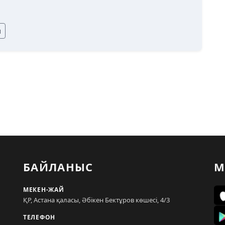
ы
БАЙЛАНЫС
М
МЕКЕН-ЖАЙ
ҚР, Астана қаласы, Әбікен Бектұров көшесі, 4/3
ТЕЛЕФОН