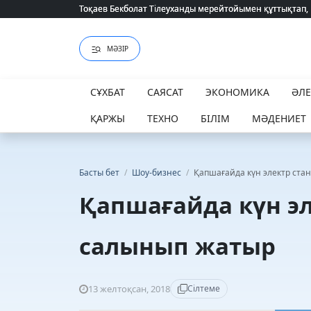
Тоқаев Бекболат Тілеуханды мерейтойымен құттықтап,
Тоқаев Бекболат Тілеуханды мерейтойымен құттықтап,
МӘЗІР
СҰХБАТ
САЯСАТ
ЭКОНОМИКА
ӘЛ
ҚАРЖЫ
ТЕХНО
БІЛІМ
МӘДЕНИЕТ
Басты бет
/
Шоу-бизнес
/
Қапшағайда күн электр ста
Қапшағайда күн эл
салынып жатыр
13 желтоқсан, 2018
Сілтеме