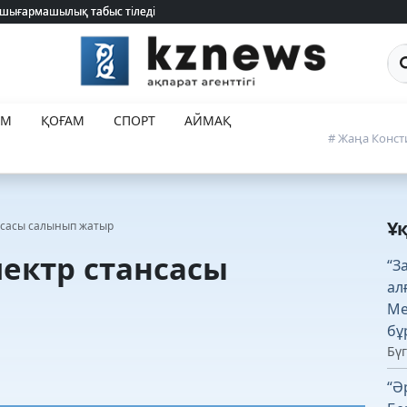
 шығармашылық табыс тіледі
 шығармашылық табыс тіледі
Са
ЕМ
ҚОҒАМ
СПОРТ
АЙМАҚ
# Жаңа Конст
Ұ
нсасы салынып жатыр
ектр стансасы
“З
ал
Ме
бұ
Бүг
“Ә