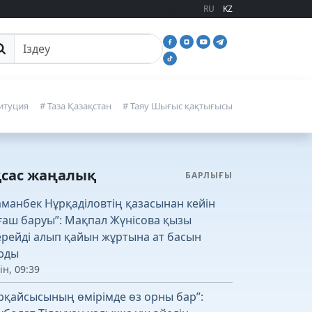
RU
KZ
йттан іздеу
итуция
# Таза Қазақстан
# Таяу Шығыс қақтығысы
қсас жаңалық
БАРЛЫҒЫ
аманбек Нұрқаділовтің қазасынан кейін
ғаш баруы”: Мақпал Жүнісова қызы
рейді алып қайын жұртына ат басын
рды
ін, 09:39
рқайсысының өмірімде өз орны бар”: