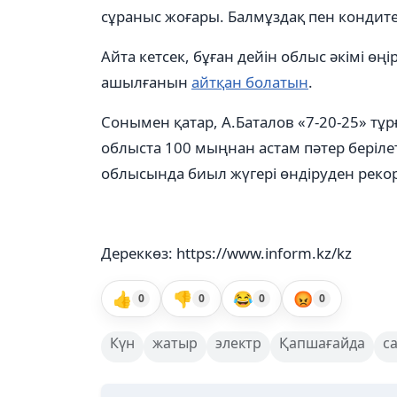
сұраныс жоғары. Балмұздақ пен кондитер
Айта кетсек, бұған дейін облыс әкімі 
ашылғанын
айтқан болатын
.
Сонымен қатар, А.Баталов «7-20-25» т
облыста 100 мыңнан астам пәтер беріле
облысында биыл жүгері өндіруден рек
Дереккөз: https://www.inform.kz/kz
👍
👎
😂
😡
0
0
0
0
Күн
жатыр
электр
Қапшағайда
с