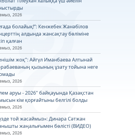
кболат Тілеухан халыққа үш әйелін
ныстырды
амыз, 2026
ұғада болайық!”: Кенжебек Жанәбілов
нцерттің алдында жансақтау бөліміне
сіп қалған
амыз, 2026
енішім жоқ": Айгүл Иманбаева Алтынай
рабаеваның қызының ұзату тойына неге
рмады
амыз, 2026
лем аруы - 2026" байқауында Қазақстан
мысын кім қорғайтыны белгілі болды
амыз, 2026
үзде той жасаймыз»: Динара Сәтжан
анышты жаңалығымен бөлісті (ВИДЕО)
амыз, 2026