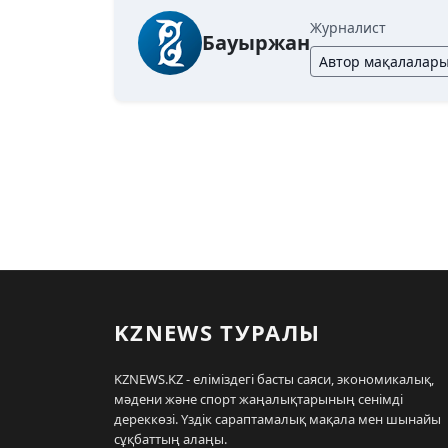
Журналист
Бауыржан
Автор мақалалар
KZNEWS ТУРАЛЫ
KZNEWS.KZ - еліміздегі басты саяси, экономикалық,
мәдени және спорт жаңалықтарының сенімді
дереккөзі. Үздік сараптамалық мақала мен шынайы
сұқбаттың алаңы.