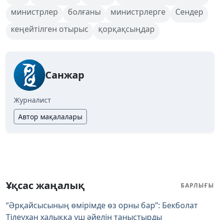
министрлер
болғаны
министрлерге
Сендер
кеңейтілген отырыс
қорқақсыңдар
Санжар
Журналист
Автор мақалалары
Ұқсас жаңалық
БАРЛЫҒЫ
“Әрқайсысының өмірімде өз орны бар”: Бекболат
Тілеухан халыққа үш әйелін таныстырды