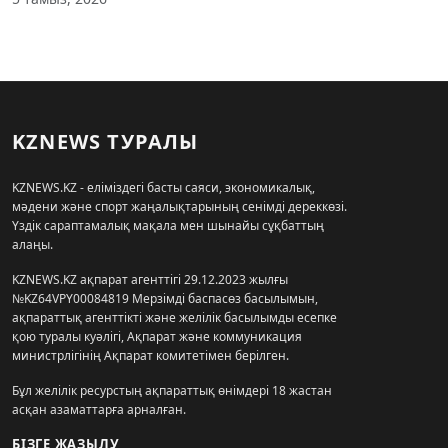
KZNEWS ТУРАЛЫ
KZNEWS.KZ - еліміздегі басты саяси, экономикалық,
мәдени және спорт жаңалықтарының сенімді дереккөзі.
Үздік сараптамалық мақала мен шынайы сұқбаттың
алаңы.
KZNEWS.KZ ақпарат агенттігі 29.12.2023 жылғы
№KZ64VPY00084819 Мерзімді баспасөз басылымын,
ақпараттық агенттікті және желілік басылымды есепке
қою туралы куәлігі, Ақпарат және коммуникация
министрлігінің Ақпарат комитетімен берілген.
Бұл желілік ресурстың ақпараттық өнімдері 18 жастан
асқан азаматтарға арналған.
БІЗГЕ ЖАЗЫЛУ