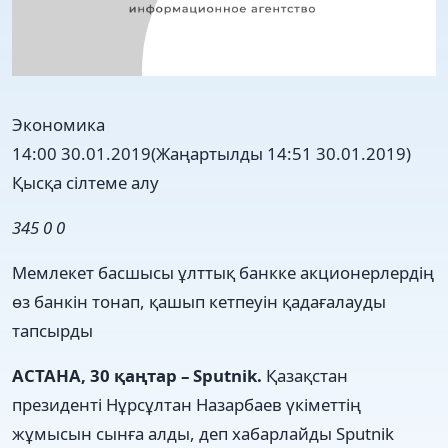
Экономика
14:00 30.01.2019
(Жаңартылды 14:51 30.01.2019)
Қысқа сілтеме алу
345
0
0
Мемлекет басшысы ұлттық банкке акционерлердің
өз банкін тонап, қашып кетпеуін қадағалауды
тапсырды
АСТАНА, 30 қаңтар – Sputnik.
Қазақстан
президенті Нұрсұлтан Назарбаев үкіметтің
жұмысын сынға алды, деп хабарлайды Sputnik