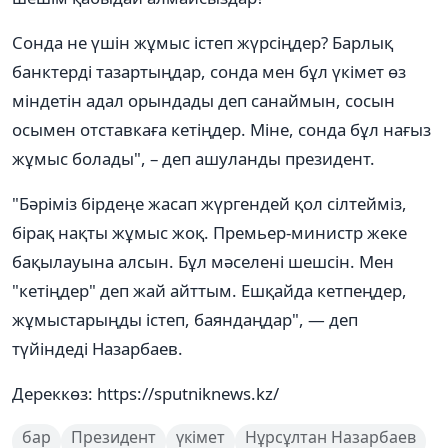
Сонда не үшін жұмыс істеп жүрсіңдер? Барлық
банктерді тазартыңдар, сонда мен бұл үкімет өз
міндетін адал орындады деп санаймын, сосын
осымен отставкаға кетіңдер. Міне, сонда бұл нағыз
жұмыс болады", – деп ашуланды президент.
"Бәріміз бірдеңе жасап жүргендей қол сілтейміз,
бірақ нақты жұмыс жоқ. Премьер-министр жеке
бақылауына алсын. Бұл мәселені шешсін. Мен
"кетіңдер" деп жай айттым. Ешқайда кетпеңдер,
жұмыстарыңды істеп, баяндаңдар", — деп
түйіндеді Назарбаев.
Дереккөз: https://sputniknews.kz/
бар
Президент
үкімет
Нұрсұлтан Назарбаев