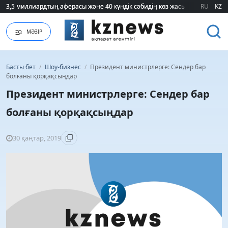
3,5 миллиардтың аферасы және 40 күндік сәбидің көз жасы: Медицинад
3,5 миллиардтың аферасы және 40 күндік сәбидің көз жасы: Медицинад
RU
KZ
МӘЗІР
Басты бет
/
Шоу-бизнес
/
Президент министрлерге: Сендер бар
болғаны қорқақсыңдар
Президент министрлерге: Сендер бар
болғаны қорқақсыңдар
30 қаңтар, 2019