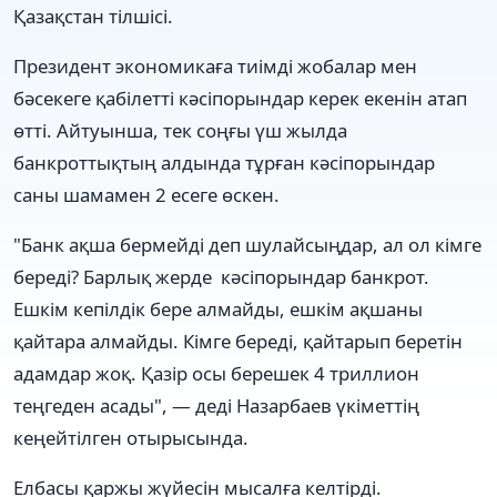
Қазақстан тілшісі.
Президент экономикаға тиімді жобалар мен
бәсекеге қабілетті кәсіпорындар керек екенін атап
өтті. Айтуынша, тек соңғы үш жылда
банкроттықтың алдында тұрған кәсіпорындар
саны шамамен 2 есеге өскен.
"Банк ақша бермейді деп шулайсыңдар, ал ол кімге
береді? Барлық жерде кәсіпорындар банкрот.
Ешкім кепілдік бере алмайды, ешкім ақшаны
қайтара алмайды. Кімге береді, қайтарып беретін
адамдар жоқ. Қазір осы берешек 4 триллион
теңгеден асады", — деді Назарбаев үкіметтің
кеңейтілген отырысында.
Елбасы қаржы жүйесін мысалға келтірді.