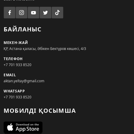
БАЙЛАНЫС
МЕКЕН-ЖАЙ
ҚР, Астана қаласы, Әбікен Бектұров көшесі, 4/3
ТЕЛЕФОН
+7 701 933 8520
EMAIL
aktan.yeltay@gmail.com
WHATSAPP
+7 701 933 8520
МОБИЛДІ ҚОСЫМША