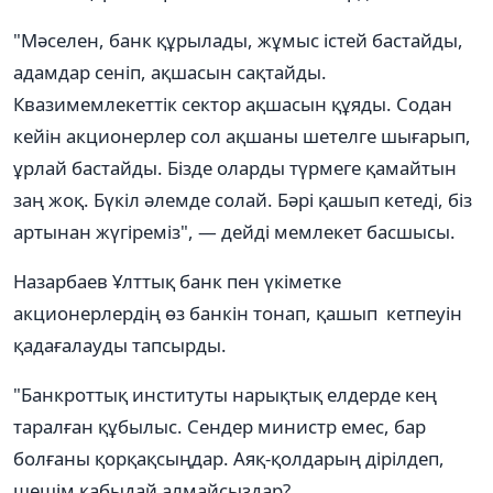
"Мәселен, банк құрылады, жұмыс істей бастайды,
адамдар сеніп, ақшасын сақтайды.
Квазимемлекеттік сектор ақшасын құяды. Содан
кейін акционерлер сол ақшаны шетелге шығарып,
ұрлай бастайды. Бізде оларды түрмеге қамайтын
заң жоқ. Бүкіл әлемде солай. Бәрі қашып кетеді, біз
артынан жүгіреміз", — дейді мемлекет басшысы.
Назарбаев Ұлттық банк пен үкіметке
акционерлердің өз банкін тонап, қашып кетпеуін
қадағалауды тапсырды.
"Банкроттық институты нарықтық елдерде кең
таралған құбылыс. Сендер министр емес, бар
болғаны қорқақсыңдар. Аяқ-қолдарың дірілдеп,
шешім қабыдай алмайсыздар?