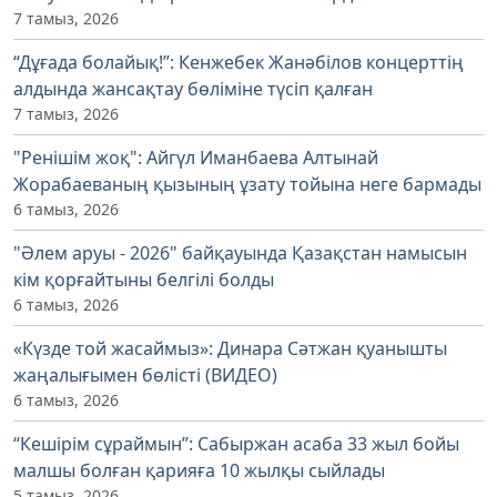
7 тамыз, 2026
“Дұғада болайық!”: Кенжебек Жанәбілов концерттің
алдында жансақтау бөліміне түсіп қалған
7 тамыз, 2026
"Ренішім жоқ": Айгүл Иманбаева Алтынай
Жорабаеваның қызының ұзату тойына неге бармады
6 тамыз, 2026
"Әлем аруы - 2026" байқауында Қазақстан намысын
кім қорғайтыны белгілі болды
6 тамыз, 2026
«Күзде той жасаймыз»: Динара Сәтжан қуанышты
жаңалығымен бөлісті (ВИДЕО)
6 тамыз, 2026
“Кешірім сұраймын”: Сабыржан асаба 33 жыл бойы
малшы болған қарияға 10 жылқы сыйлады
5 тамыз, 2026