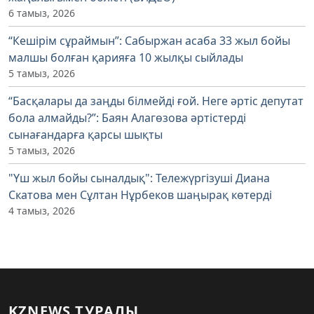
6 тамыз, 2026
“Кешірім сұраймын”: Сабыржан асаба 33 жыл бойы
малшы болған қарияға 10 жылқы сыйлады
5 тамыз, 2026
“Басқалары да заңды білмейді ғой. Неге әртіс депутат
бола алмайды?”: Баян Алагөзова әртістерді
сынағандарға қарсы шықты
5 тамыз, 2026
"Үш жыл бойы сыналдық": Тележүргізуші Диана
Скатова мен Сұлтан Нұрбеков шаңырақ көтерді
4 тамыз, 2026
KZNEWS ТУРАЛЫ