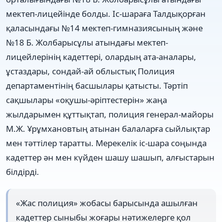
мектеп-лицейінде болды. Іс-шараға Талдықорған
қаласындағы №14 мектеп-гимназиясының және
№18 Б. Жолбарысұлы атындағы мектеп-
лицейлерінің кадеттері, олардың ата-аналары,
ұстаздары, сондай-ай облыстық Полиция
департаментінің басшылары қатысты. Тәртіп
сақшылары «оқушы-әріптестерін» жаңа
жылдарымен құттықтап, полиция генерал-майоры
М.Ж. Ұрұмхановтың атынан балаларға сыйлықтар
мен тәттілер таратты. Мерекелік іс-шара соңында
кадеттер ән мен күйден шашу шашып, алғыстарын
білдірді.
«Жас полиция» жобасы барысында ашылған
кадеттер сыныбы жоғары нәтижелерге қол