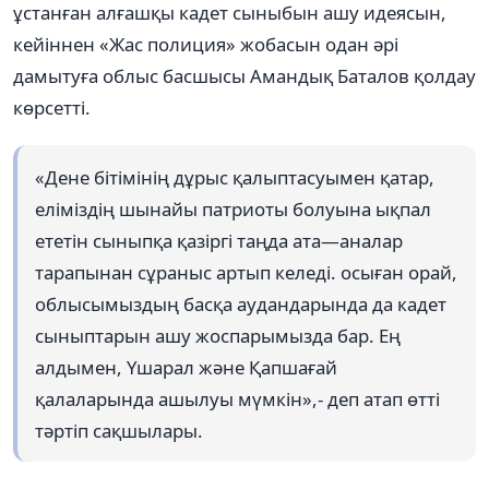
ұстанған алғашқы кадет сыныбын ашу идеясын,
кейіннен «Жас полиция» жобасын одан әрі
дамытуға облыс басшысы Амандық Баталов қолдау
көрсетті.
«Дене бітімінің дұрыс қалыптасуымен қатар,
еліміздің шынайы патриоты болуына ықпал
ететін сыныпқа қазіргі таңда ата—аналар
тарапынан сұраныс артып келеді. осыған орай,
облысымыздың басқа аудандарында да кадет
сыныптарын ашу жоспарымызда бар. Ең
алдымен, Үшарал және Қапшағай
қалаларында ашылуы мүмкін»,- деп атап өтті
тәртіп сақшылары.