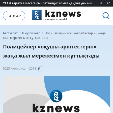
ҮААЖ тарифі екі есеге қымбаттайды: Үкімет қандай уәж айтады?
ҮААЖ тарифі екі есеге қымбаттайды: Үкімет қандай уәж айтады?
RU
KZ
МӘЗІР
Басты бет
/
Шоу-бизнес
/
Полицейлер «оқушы-әріптестерін» жаңа
жыл мерекесімен құттықтады
Полицейлер «оқушы-әріптестерін»
жаңа жыл мерекесімен құттықтады
25 желтоқсан, 2018