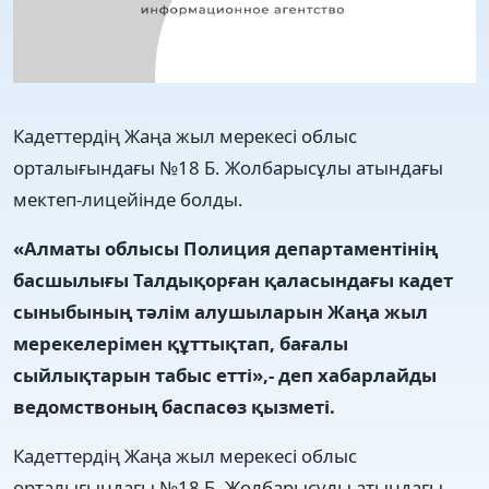
Кадеттердің Жаңа жыл мерекесі облыс
орталығындағы №18 Б. Жолбарысұлы атындағы
мектеп-лицейінде болды.
«Алматы облысы Полиция департаментінің
басшылығы Талдықорған қаласындағы кадет
сыныбының тәлім алушыларын Жаңа жыл
мерекелерімен құттықтап, бағалы
сыйлықтарын табыс етті»,- деп хабарлайды
ведомствоның баспасөз қызметі.
Кадеттердің Жаңа жыл мерекесі облыс
орталығындағы №18 Б. Жолбарысұлы атындағы