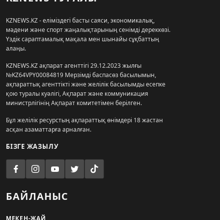
KZNEWS.KZ - еліміздегі басты саяси, экономикалық,
мәдени және спорт жаңалықтарының сенімді дереккөзі.
Үздік сараптамалық мақала мен шынайы сұқбаттың
алаңы.
KZNEWS.KZ ақпарат агенттігі 29.12.2023 жылғы
№KZ64VPY00084819 Мерзімді баспасөз басылымын,
ақпараттық агенттікті және желілік басылымды есепке
қою туралы куәлігі, Ақпарат және коммуникация
министрлігінің Ақпарат комитетімен берілген.
Бұл желілік ресурстың ақпараттық өнімдері 18 жастан
асқан азаматтарға арналған.
БІЗГЕ ЖАЗЫЛУ
БАЙЛАНЫС
МЕКЕН-ЖАЙ