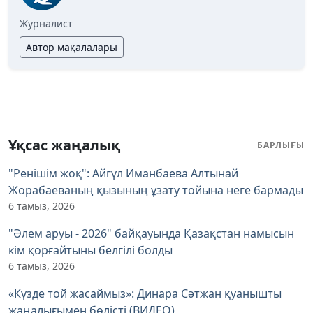
Журналист
Автор мақалалары
Ұқсас жаңалық
БАРЛЫҒЫ
"Ренішім жоқ": Айгүл Иманбаева Алтынай
Жорабаеваның қызының ұзату тойына неге бармады
6 тамыз, 2026
"Әлем аруы - 2026" байқауында Қазақстан намысын
кім қорғайтыны белгілі болды
6 тамыз, 2026
«Күзде той жасаймыз»: Динара Сәтжан қуанышты
жаңалығымен бөлісті (ВИДЕО)