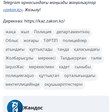
Telegram арнасындағы маңызды жаңалықтар
«zakon.kz»
. Жазылу!
Дереккөз: https://kaz.zakon.kz/
жаңа
жыл
Полиция
департаментінің
Облыс
жоғары
ТӘРТІП
полицейлер
атындағы
құттықтады
таңда
қаласындағы
Жолбарысұлы
мерекесі
Талдықорған
тәлім
laquoЖас
мерекесімен
кадет
сыныбы
полицияraquo
құттықтап
орталығындағы
мектеплицейінде
оқушыәріптестерін
Жандос