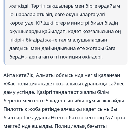
жеткізді. Тәртіп сақшыларымен бірге әрдайым
іс-шаралар өткізіп, өзге оқушыларға үлгі
көрсетуде. ҚР Ішкі істер министрі биыл біздің
оқушыларды қабылдап, кадет қозғалысына оң
пікірін білдірді және тәлім алушылардың
дағдысы мен дайындығына өте жоғары баға
берді»,- деп атап өтті полиция өкілдері.
Айта кетейік, Алматы облысында негізі қаланған
«Жас полиция» кадет қозғалысы сұранысқа сәйкес
даму үстінде. Қазіргі таңда төрт жалпы білім
беретін мектепте 5 кадет сыныбы жұмыс жасайды.
Пилоттық жоба ретінде алғашқы кадет сыныбы
былтыр Іле ауданы Өтеген батыр кентінің №7 орта
мектебінде ашылды. Полициялық бағытты