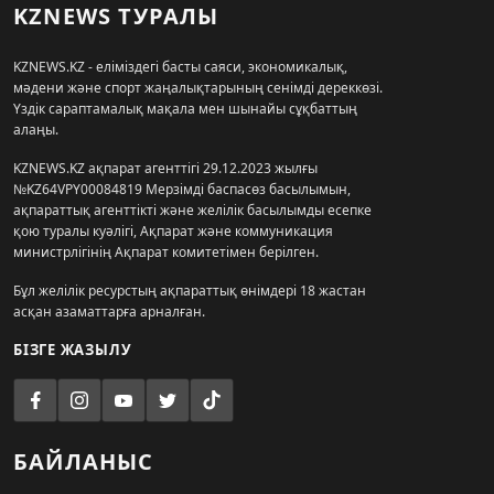
KZNEWS ТУРАЛЫ
KZNEWS.KZ - еліміздегі басты саяси, экономикалық,
мәдени және спорт жаңалықтарының сенімді дереккөзі.
Үздік сараптамалық мақала мен шынайы сұқбаттың
алаңы.
KZNEWS.KZ ақпарат агенттігі 29.12.2023 жылғы
№KZ64VPY00084819 Мерзімді баспасөз басылымын,
ақпараттық агенттікті және желілік басылымды есепке
қою туралы куәлігі, Ақпарат және коммуникация
министрлігінің Ақпарат комитетімен берілген.
Бұл желілік ресурстың ақпараттық өнімдері 18 жастан
асқан азаматтарға арналған.
БІЗГЕ ЖАЗЫЛУ
БАЙЛАНЫС