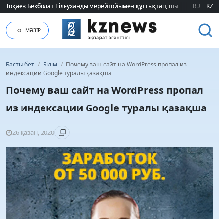
Тоқаев Бекболат Тілеуханды мерейтойымен құттықтап, шығармашылық т
Тоқаев Бекболат Тілеуханды мерейтойымен құттықтап, шығармашылық т
RU
KZ
МӘЗІР
Басты бет
/
Білім
/
Почему ваш сайт на WordPress пропал из
индексации Google туралы қазақша
Почему ваш сайт на WordPress пропал
из индексации Google туралы қазақша
26 қазан, 2020