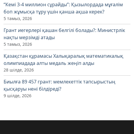
“Кемі 3-4 миллион сұрайды”: Қызылордада мұғалім
боп жұмысқа тұру үшін қанша ақша керек?
5 тамыз, 2026
Грант иегерлері қашан белгілі болады?: Министрлік
нақты мерзімді атады
5 тамыз, 2026
Қазақстан құрамасы Халықаралық математикалық
олимпиадада алты медаль жеңіп алды
28 шілде, 2026
Биылға 89 457 грант: мемлекеттік тапсырыстың
қысқаруы нені білдіреді?
9 шілде, 2026