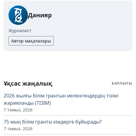
Данияр
Журналист
Автор мақалалары
Ұқсас жаңалық
БАРЛЫҒЫ
2026 жылғы білім грантын иеленгендердің тізімі
жарияланды (ТІЗІМ)
7 тамыз, 2026
75 мың білім гранты кімдерге бұйырады?
7 тамыз, 2026