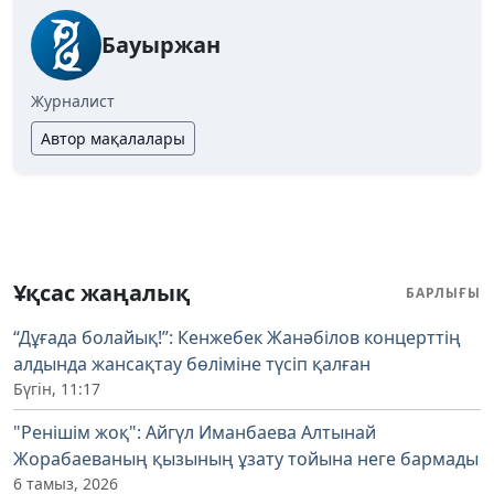
Бауыржан
Журналист
Автор мақалалары
Ұқсас жаңалық
БАРЛЫҒЫ
“Дұғада болайық!”: Кенжебек Жанәбілов концерттің
алдында жансақтау бөліміне түсіп қалған
Бүгін, 11:17
"Ренішім жоқ": Айгүл Иманбаева Алтынай
Жорабаеваның қызының ұзату тойына неге бармады
6 тамыз, 2026