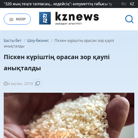
"320 мың теңге таппасаң... кедейсің": әлеуметтің табысы туралы түсінігі ө
"320 мың теңге таппасаң... кедейсің": әлеуметтің табысы туралы түсінігі ө
RU
KZ
МӘЗІР
Басты бет
/
Шоу-бизнес
/
Піскен күріштің орасан зор қаупі
анықталды
Піскен күріштің орасан зор қаупі
анықталды
4 ақпан, 2019