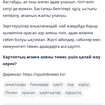
бастайды, ал оны жеген адам уланып, тіпті өліп
кетуі де мүмкін. Бастапқы белгілері: құсу, ыстығы
көтерілу, ағзаның жалпы улануы.
Зерттеушілер анықтағандай, кей жағдайда бауыр
қызметіне орасан зор зияны тиіп, адам өліміне
себеп болуы ықтимал. Жүкті әйелдер, сәбилер мен
иммунитеті төмен адамдарға аса қауіпті.
Картоптың ағзаға зияны тимес үшін қалай жеу
керек?
Дереккөз: https://sputniknews.kz/
анықталды
Ғалымдар
қаупі
зор
күріш
Піскен
орасан
қауіп-қатер
күріштің