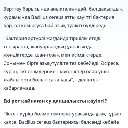
Зерттеу барысында анықталғандай, бұл дақылдың
құрамында Bacillus cereus атты қауіпті бактерия
бар, ол көмірсуға бай азық-түлікті бүлдіреді.
"Бактерия әртүрлі жағдайда тіршілік етеді:
топырақта, жануарлардың ұлпасында,
жәндіктерде, шаң-тозаң мен өсімдіктерде.
Сонымен бірге азық-түлікте тез көбейеді. Әсіресе,
күріш, сүт өнімдері мен көкөністер олар үшін
жайлы орта болып саналады", - делінген
хабарламада.
Екі рет қайнаған су қаншалықты қауіпті?
Піскен күріш бөлме температурасында ұзақ тұрып
қалса, Bacillus cereus бактериясы белсенді көбейе