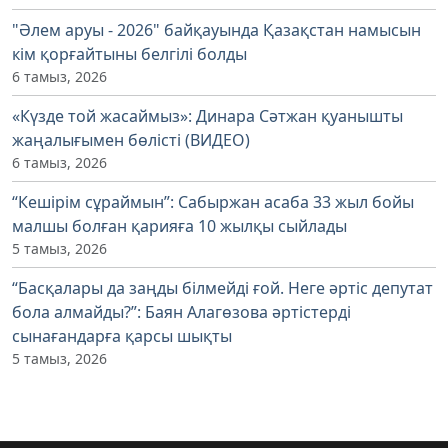
"Әлем аруы - 2026" байқауында Қазақстан намысын
кім қорғайтыны белгілі болды
6 тамыз, 2026
«Күзде той жасаймыз»: Динара Сәтжан қуанышты
жаңалығымен бөлісті (ВИДЕО)
6 тамыз, 2026
“Кешірім сұраймын”: Сабыржан асаба 33 жыл бойы
малшы болған қарияға 10 жылқы сыйлады
5 тамыз, 2026
“Басқалары да заңды білмейді ғой. Неге әртіс депутат
бола алмайды?”: Баян Алагөзова әртістерді
сынағандарға қарсы шықты
5 тамыз, 2026