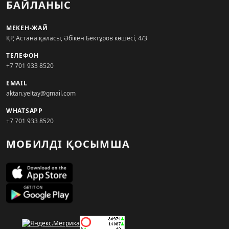
БАЙЛАНЫС
МЕКЕН-ЖАЙ
ҚР, Астана қаласы, Әбікен Бектұров көшесі, 4/3
ТЕЛЕФОН
+7 701 933 8520
EMAIL
aktan.yeltay@gmail.com
WHATSAPP
+7 701 933 8520
МОБИЛДІ ҚОСЫМША