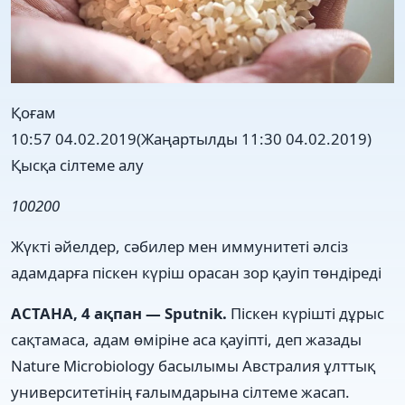
Қоғам
10:57 04.02.2019
(Жаңартылды 11:30 04.02.2019)
Қысқа сілтеме алу
1002
0
0
Жүкті әйелдер, сәбилер мен иммунитеті әлсіз
адамдарға піскен күріш орасан зор қауіп төндіреді
АСТАНА, 4 ақпан — Sputnik.
Піскен күрішті дұрыс
сақтамаса, адам өміріне аса қауіпті, деп жазады
Nature Microbiology басылымы Австралия ұлттық
университетінің ғалымдарына сілтеме жасап.