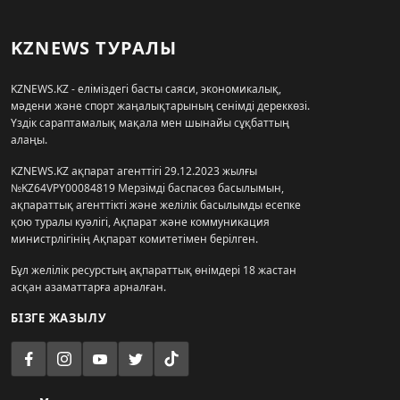
KZNEWS ТУРАЛЫ
KZNEWS.KZ - еліміздегі басты саяси, экономикалық,
мәдени және спорт жаңалықтарының сенімді дереккөзі.
Үздік сараптамалық мақала мен шынайы сұқбаттың
алаңы.
KZNEWS.KZ ақпарат агенттігі 29.12.2023 жылғы
№KZ64VPY00084819 Мерзімді баспасөз басылымын,
ақпараттық агенттікті және желілік басылымды есепке
қою туралы куәлігі, Ақпарат және коммуникация
министрлігінің Ақпарат комитетімен берілген.
Бұл желілік ресурстың ақпараттық өнімдері 18 жастан
асқан азаматтарға арналған.
БІЗГЕ ЖАЗЫЛУ