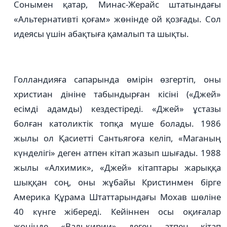
Сонымен қатар, Минас-Жерайс штатындағы
«Альтернативті қоғам» жөнінде ой қозғады. Сол
идеясы үшін абақтыға қамалып та шықты.
Голландияға сапарында өмірін өзгертіп, оны
христиан дініне табындырған кісіні («Джей»
есімді адамды) кездестіреді. «Джей» ұстазы
болған католиктік топқа мүше болады. 1986
жылы ол Қасиетті Сантьягоға келіп, «Маганың
күнделігі» деген атпен кітап жазып шығады. 1988
жылы «Алхимик», «Джей» кітаптары жарыққа
шыққан соң, оны жұбайы Кристинмен бірге
Америка Құрама Штаттарындағы Мохав шөліне
40 күнге жібереді. Кейіннен осы оқиғалар
жөнінде «Валькирии» деген атпен кітап