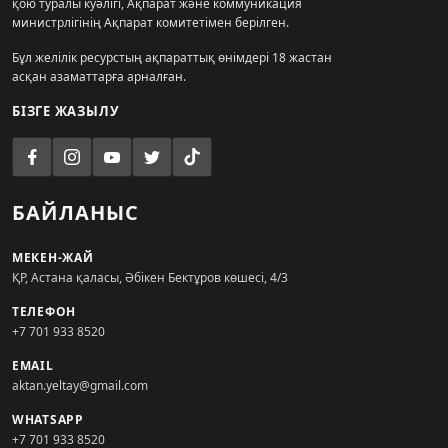
қою туралы куәлігі, Ақпарат және коммуникация
министрлігінің Ақпарат комитетімен берілген.
Бұл желілік ресурстың ақпараттық өнімдері 18 жастан
асқан азаматтарға арналған.
БІЗГЕ ЖАЗЫЛУ
БАЙЛАНЫС
МЕКЕН-ЖАЙ
ҚР, Астана қаласы, Әбікен Бектұров көшесі, 4/3
ТЕЛЕФОН
+7 701 933 8520
EMAIL
aktan.yeltay@gmail.com
WHATSAPP
+7 701 933 8520