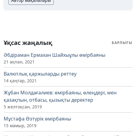
Автор мақалалары
Ұқсас жаңалық
БАРЛЫҒЫ
Әбдіраман Ермахан Шайхыұлы өмірбаяны
21 ақпан, 2021
Валютлық қаржыларды реттеу
14 қаңтар, 2021
Жұбан Молдағалиев: өмірбаяны, өлеңдері, мен
қазақпын, отбасы, қызықты деректер
5 желтоқсан, 2019
Мұстафа Өзтүрік өмірбаяны
15 мамыр, 2019