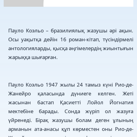
Пауло Коэльо – бразилиялық жазушы әрі ақын.
Осы уақытқа дейін 16 роман-кітап, түсіндірмелі
антологияларды, қысқа әңгімелердің жиынтығын
жарыққа шығарған.
Пауло Коэльо 1947 жылы 24 тамыз күні Рио-де-
Жанейро қаласында дүниеге келген. Жеті
жасынан бастап Қасиетті Лойол Йогнатия
мектебіне барады. Сонда жүріп ол жазуға
үйренеді. Бірақ жазушы болам деген ұлының
арманын ата-анасы құп көрместен оны Рио-де-