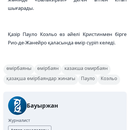
шығарады.
Қазір Пауло Коэльо өз әйелі Кристинмен бірге
Рио-де-Жанейро қаласында өмір сүріп келеді.
өмірбаяны
өмірбаян
казакша омирбаян
қазақша өмірбаяндар жинағы
Пауло
Коэльо
Бауыржан
Журналист