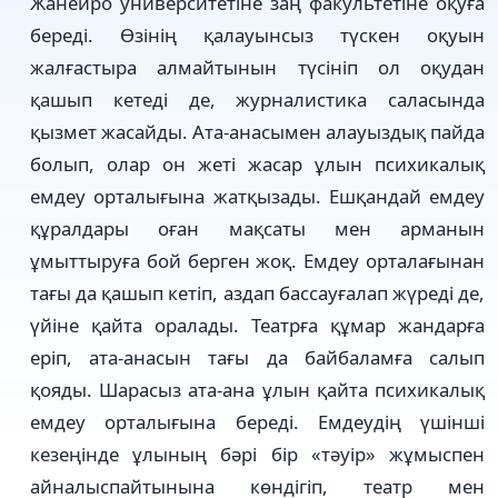
Жанейро университетіне заң факультетіне оқуға
береді. Өзінің қалауынсыз түскен оқуын
жалғастыра алмайтынын түсініп ол оқудан
қашып кетеді де, журналистика саласында
қызмет жасайды. Ата-анасымен алауыздық пайда
болып, олар он жеті жасар ұлын психикалық
емдеу орталығына жатқызады. Ешқандай емдеу
құралдары оған мақсаты мен арманын
ұмыттыруға бой берген жоқ. Емдеу орталағынан
тағы да қашып кетіп, аздап бассауғалап жүреді де,
үйіне қайта оралады. Театрға құмар жандарға
еріп, ата-анасын тағы да байбаламға салып
қояды. Шарасыз ата-ана ұлын қайта психикалық
емдеу орталығына береді. Емдеудің үшінші
кезеңінде ұлының бәрі бір «тәуір» жұмыспен
айналыспайтынына көндігіп, театр мен