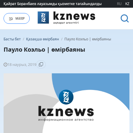
Қайрат Боранбаев лауазымды қызметке тағайындалды
Қайрат Боранбаев лауазымды қызметке тағайындалды
RU
KZ
МӘЗІР
Басты бет
/
Қазақша өмірбаян
/
Пауло Коэльо | өмірбаяны
Пауло Коэльо | өмірбаяны
18 наурыз, 2019