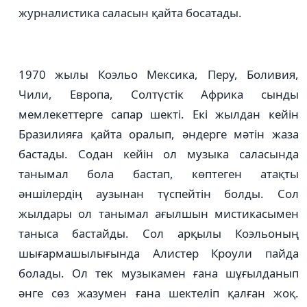
журналистика саласын қайта босатады.
1970 жылы Коэльо Мексика, Перу, Боливия,
Чили, Европа, Солтүстік Африка сынды
мемлекеттерге сапар шекті. Екі жылдан кейін
Бразилияға қайта оралып, әндерге мәтін жаза
бастады. Содан кейін ол музыка саласында
танымал бола бастап, көптеген атақты
әншілердің аузынан түспейтін болды. Сол
жылдары ол танымал ағылшын мистикасымен
таныса бастайды. Сол арқылы Коэльоның
шығармашылығында Алистер Кроули пайда
болады. Ол тек музыкамен ғана шұғылданып
әнге сөз жазумен ғана шектеліп қалған жоқ.