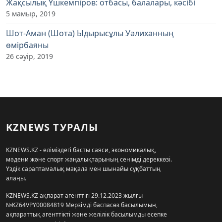
Жақсылық Үшкемпіров: отбасы, балалары, кәсібі
5 мамыр, 2019
Шот-Аман (Шота) Ыдырысұлы Уәлиханның
өмірбаяны
26 сәуір, 2019
KZNEWS ТУРАЛЫ
KZNEWS.KZ - еліміздегі басты саяси, экономикалық,
мәдени және спорт жаңалықтарының сенімді дереккөзі.
Үздік сараптамалық мақала мен шынайы сұқбаттың
алаңы.
KZNEWS.KZ ақпарат агенттігі 29.12.2023 жылғы
№KZ64VPY00084819 Мерзімді баспасөз басылымын,
ақпараттық агенттікті және желілік басылымды есепке