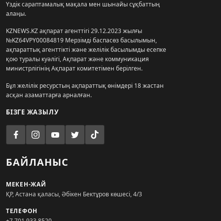
Үздік сараптамалық мақала мен шынайы сұқбаттың
алаңы.
KZNEWS.KZ ақпарат агенттігі 29.12.2023 жылғы
№KZ64VPY00084819 Мерзімді баспасөз басылымын,
ақпараттық агенттікті және желілік басылымды есепке
қою туралы куәлігі, Ақпарат және коммуникация
министрлігінің Ақпарат комитетімен берілген.
Бұл желілік ресурстың ақпараттық өнімдері 18 жастан
асқан азаматтарға арналған.
БІЗГЕ ЖАЗЫЛУ
БАЙЛАНЫС
МЕКЕН-ЖАЙ
ҚР, Астана қаласы, Әбікен Бектұров көшесі, 4/3
ТЕЛЕФОН
+7 701 933 8520