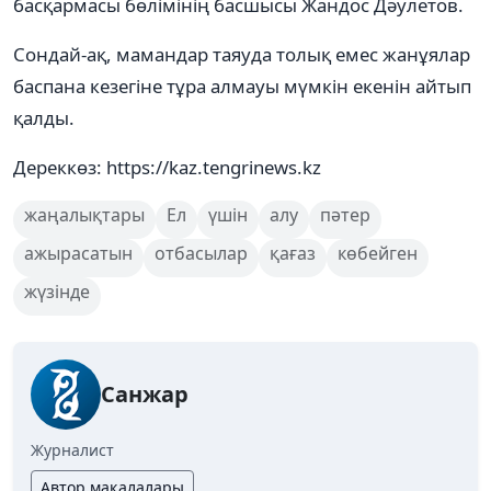
басқармасы бөлімінің басшысы Жандос Дәулетов.
Cондай-ақ, мамандар таяуда толық емес жанұялар
баспана кезегіне тұра алмауы мүмкін екенін айтып
қалды.
Дереккөз: https://kaz.tengrinews.kz
жаңалықтары
Ел
үшін
алу
пәтер
ажырасатын
отбасылар
қағаз
көбейген
жүзінде
Санжар
Журналист
Автор мақалалары