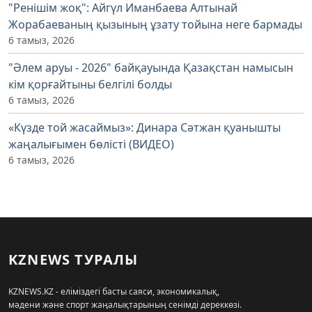
"Ренішім жоқ": Айгүл Иманбаева Алтынай
Жорабаеваның қызының ұзату тойына неге бармады
6 тамыз, 2026
"Әлем аруы - 2026" байқауында Қазақстан намысын
кім қорғайтыны белгілі болды
6 тамыз, 2026
«Күзде той жасаймыз»: Динара Сәтжан қуанышты
жаңалығымен бөлісті (ВИДЕО)
6 тамыз, 2026
KZNEWS ТУРАЛЫ
KZNEWS.KZ - еліміздегі басты саяси, экономикалық,
мәдени және спорт жаңалықтарының сенімді дереккөзі.