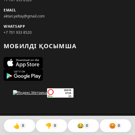
EMAIL
aktan.yeltay@gmail.com
WHATSAPP
+7 701 933 8520
МОБИЛДІ ҚОСЫМША
© 2026. KZNEWS.KZ ақпарат агенттігі
👍
👎
😂
😡
0
0
0
0
Сайтты жасаған
WebAudit