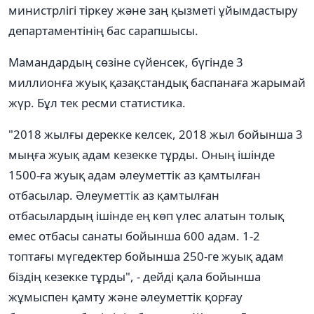
министрлігі тіркеу және заң қызметі ұйымдастыру
департаментінің бас сарапшысы.
Мамандардың сөзіне сүйенсек, бүгінде 3
миллионға жуық қазақстандық баспанаға жарымай
жүр. Бұл тек ресми статистика.
"2018 жылғы дерекке келсек, 2018 жыл бойынша 3
мыңға жуық адам кезекке тұрды. Оның ішінде
1500-ға жуық адам әлеуметтік аз қамтылған
отбасылар. Әлеуметтік аз қамтылған
отбасылардың ішінде ең көп үлес алатын толық
емес отбасы санаты бойынша 600 адам. 1-2
топтағы мүгедектер бойынша 250-ге жуық адам
біздің кезекке тұрды", - дейді қала бойынша
жұмыспен қамту және әлеуметтік қорғау