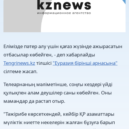
Елімізде пәтер алу үшін қағаз жүзінде ажырасатын
отбасылар көбейген, - деп хабарлайды
Tengrinews.kz
тілшісі
"Еуразия бірінші арнасына"
сілтеме жасап.
Телеарнаның мәліметінше, соңғы кездері үйді
қулықпен алам деушілер саны көбейген. Оны
мамандар да растап отыр.
"Тәжірибе көрсеткендей, кейбір ҚР азаматтары
мүліктік ниетте некелерін жалған бұзуға барып