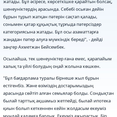
жатады. Бұл әсіресе, көрсеткішке қарайтын болсақ,
шенеуніктердің арасында. Себебі осыған дейін
бұрын тұрып жатқан пәтерін сақтап қалады,
сонымен қатар құқықтық тұрғыда пәтерсіздер
категориясына жатады. Бұл осы азаматтарға
жаңадан пәтер алуға мүмкіндік береді", - дейді
заңгер Ахметжан Бейсембек.
Осылайша, тек шенеуніктер ғана емес, қарапайым
халық та үйлі болудың оңай жолына көшкен.
"Бұл бағдарлама туралы бірнеше жыл бұрын
естігенбіз. Және өзіміздің достарымыздың
арасында сөйтіп алған семьялар болды. Сондықтан
былай тарттық ақшамыз жетпейді, былай ипотека
қиын болып кеткеннен кейін жолдасым екеуміз
мұндай қадамға бардық. Екеуміз ажырастық. Бір