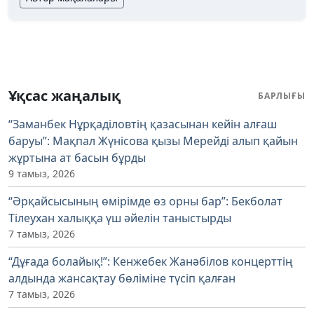
Ұқсас жаңалық
БАРЛЫҒЫ
“Заманбек Нұрқаділовтің қазасынан кейін алғаш
баруы”: Мақпал Жүнісова қызы Мерейді алып қайын
жұртына ат басын бұрды
9 тамыз, 2026
“Әрқайсысының өмірімде өз орны бар”: Бекболат
Тілеухан халыққа үш әйелін таныстырды
7 тамыз, 2026
“Дұғада болайық!”: Кенжебек Жанәбілов концерттің
алдында жансақтау бөліміне түсіп қалған
7 тамыз, 2026