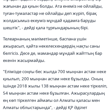
жағынан да қиын болды. Ата енеміз не ойлайды,
туған-тумаластар не ойлайды деп жүріп, бірақ
жолдасымыз екеуміз мұндай қадамға баруды
шештік", - дейді қала тұрғындарының бірі.
Телеарнаның мәліметінше, баспана үшін
ажырасып, қайта некелескендердің нақты саны
белгісіз. Десе де, мамандар мұндай жайттың бар
екенін жасырмайды.
"Елімізде соңғы бес жылда 700 мыңнан астам неке
қиылып, 200 мыңнан астам неке бұзылды. Оның
ішінде 2018 жылы 138 мыңнан астам неке тіркеліп,
54 мыңнан астам неке бұзылған. Ажырасулардың
ең көп тіркелген аймағы ол Алматы қаласы мен
Алматы облыстарында", - дейді ҚР Әділет