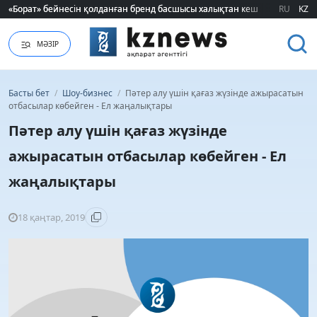
«Борат» бейнесін қолданған бренд басшысы халықтан кешірім сұрады
«Борат» бейнесін қолданған бренд басшысы халықтан кешірім сұрады
RU
KZ
МӘЗІР
Басты бет
/
Шоу-бизнес
/
Пәтер алу үшін қағаз жүзінде ажырасатын
отбасылар көбейген - Ел жаңалықтары
Пәтер алу үшін қағаз жүзінде
ажырасатын отбасылар көбейген - Ел
жаңалықтары
18 қаңтар, 2019