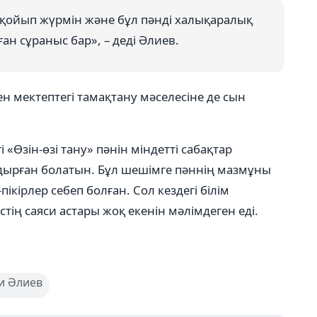
н қойып жүрмін және бұл пәнді халықаралық
ан сұраныс бар», – деді Әлиев.
ен мектептегі тамақтану мәселесіне де сын
 «Өзін-өзі тану» пәнін міндетті сабақтар
алдырған болатын. Бұл шешімге пәннің мазмұны
ікірлер себеп болған. Сол кездегі білім
тің саяси астары жоқ екенін мәлімдеген еді.
и Әлиев