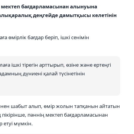
ің мектеп бағдарламасынан алынуына
 халықаралық деңгейде дамытқысы келетінін
а өмірлік бағдар беріп, ішкі сенімін
алаға ішкі тірегін арттырып, өзіне және ертеңгі
адамның дүниені қалай түсінетінін
пәннен шабыт алып, өмір жолын тапқанын айтатын
ың пікірінше, пәннің мектеп бағдарламасынан
 етуі мүмкін.