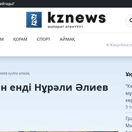
 айтады?
 айтады?
Са
ЕМ
ҚОҒАМ
СПОРТ
АЙМАҚ
# Жаңа Конст
Ұ
Әлиев қолға алмақ
нін енді Нұрәли Әлиев
“К
мұ
ке
5 т
Гр
Ми