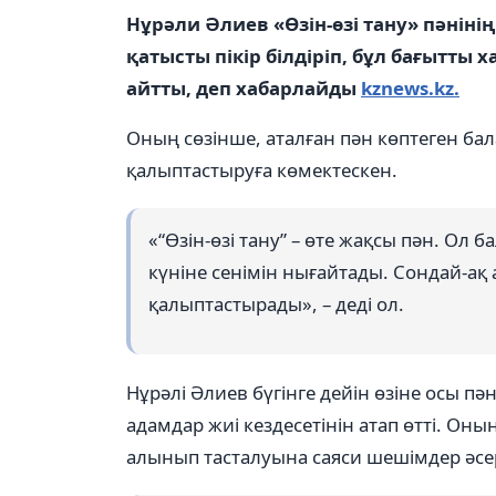
Нұрәли Әлиев «Өзін-өзі тану» пәнін
қатысты пікір білдіріп, бұл бағытты
айтты, деп хабарлайды
kznews.kz.
Оның сөзінше, аталған пән көптеген балағ
қалыптастыруға көмектескен.
«“Өзін-өзі тану” – өте жақсы пән. Ол б
күніне сенімін нығайтады. Сондай-ақ 
қалыптастырады», – деді ол.
Нұрәлі Әлиев бүгінге дейін өзіне осы 
адамдар жиі кездесетінін атап өтті. Он
алынып тасталуына саяси шешімдер әсер