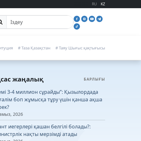
RU
KZ
йттан іздеу
итуция
# Таза Қазақстан
# Таяу Шығыс қақтығысы
қсас жаңалық
БАРЛЫҒЫ
емі 3-4 миллион сұрайды”: Қызылордада
ғалім боп жұмысқа тұру үшін қанша ақша
рек?
амыз, 2026
ант иегерлері қашан белгілі болады?:
нистрлік нақты мерзімді атады