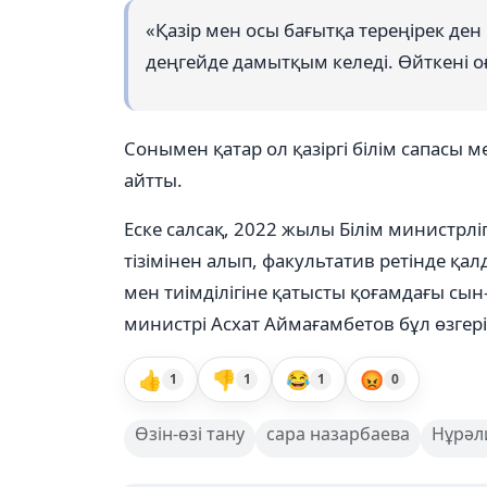
«Қазір мен осы бағытқа тереңірек де
деңгейде дамытқым келеді. Өйткені оғ
Сонымен қатар ол қазіргі білім сапасы м
айтты.
Еске салсақ, 2022 жылы Білім министрлігі
тізімінен алып, факультатив ретінде қ
мен тиімділігіне қатысты қоғамдағы сын-п
министрі Асхат Аймағамбетов бұл өзгеріс
👍
👎
😂
😡
1
1
1
0
Өзін-өзі тану
сара назарбаева
Нұрәл