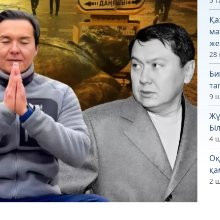
5 т
Қа
ма
же
28 
Би
та
9 ш
Жұ
Бі
4 ш
Оқ
қа
2 ш