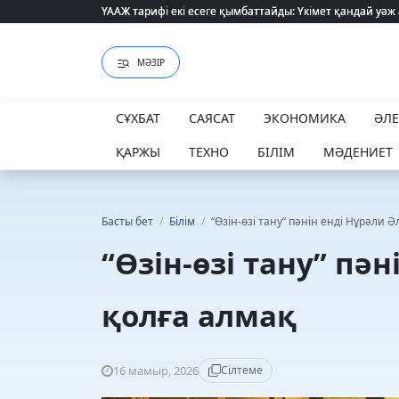
ҮААЖ тарифі екі есеге қымбаттайды: Үкімет қандай уәж
ҮААЖ тарифі екі есеге қымбаттайды: Үкімет қандай уәж
МӘЗІР
СҰХБАТ
САЯСАТ
ЭКОНОМИКА
ӘЛ
ҚАРЖЫ
ТЕХНО
БІЛІМ
МӘДЕНИЕТ
Басты бет
/
Білім
/
“Өзін-өзі тану” пәнін енді Нұрәли 
“Өзін-өзі тану” пә
қолға алмақ
16 мамыр, 2026
Сілтеме