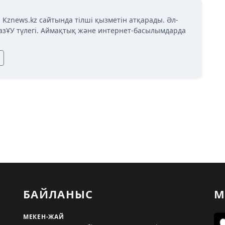
 Kznews.kz сайтында тілші қызметін атқарады. Әл-
азҰУ түлегі. Аймақтық және интернет-басылымдарда
БАЙЛАНЫС
М
МЕКЕН-ЖАЙ