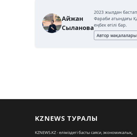
2023 жылдан бастап
Айжан
Фараби атындағы Қ
еңбек өтілі бар.
Сыланова
Автор мақалалары
KZNEWS ТУРАЛЫ
KZNEWS.KZ - еліміздегі басты саяси, экономикалық,