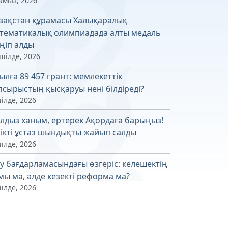
амыз, 2026
зақстан құрамасы Халықаралық
тематикалық олимпиадада алты медаль
ңіп алды
шілде, 2026
ылға 89 457 грант: мемлекеттік
псырыстың қысқаруы нені білдіреді?
ілде, 2026
лдыз ханым, ертерек Ақордаға барыңыз!
лікті ұстаз шындықты жайып салды
ілде, 2026
у бағдарламасындағы өзгеріс: келешектің
мы ма, әлде кезекті реформа ма?
ілде, 2026