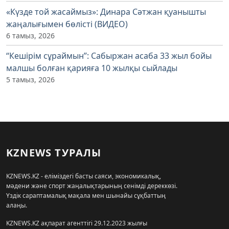
«Күзде той жасаймыз»: Динара Сәтжан қуанышты
жаңалығымен бөлісті (ВИДЕО)
6 тамыз, 2026
“Кешірім сұраймын”: Сабыржан асаба 33 жыл бойы
малшы болған қарияға 10 жылқы сыйлады
5 тамыз, 2026
KZNEWS ТУРАЛЫ
KZNEWS.KZ - еліміздегі басты саяси, экономикалық,
мәдени және спорт жаңалықтарының сенімді дереккөзі.
Үздік сараптамалық мақала мен шынайы сұқбаттың
алаңы.
KZNEWS.KZ ақпарат агенттігі 29.12.2023 жылғы