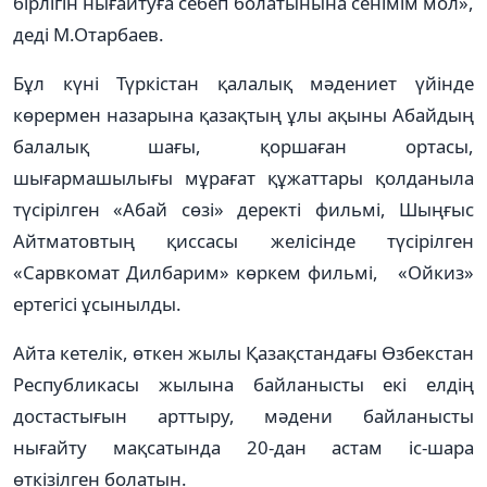
бірлігін нығай­­туға себеп болатынына сені­­мім мол»,
деді М.Отар­ба­ев.
Бұл күні Түркістан қалалық мәдениет үйінде
көрермен назарына қазақтың ұлы ақыны Абайдың
балалық шағы, қоршаған ортасы,
шығармашылығы мұрағат құжаттары қолданыла
түсірілген «Абай сөзі» деректі фильмі, Шың­ғыс
Айтматовтың қиссасы желі­­сінде түсірілген
«Сарвкомат Дил­­барим» көркем фильмі, «Ой­киз»
ертегісі ұсынылды.
Айта кетелік, өткен жылы Қаз­ақ­стандағы Өзбекстан
Рес­пуб­ликасы жылына байланысты екі елдің
достастығын арттыру, мәдени байланысты
нығайту мақсатында 20-дан астам іс-шара
өткізілген болатын.