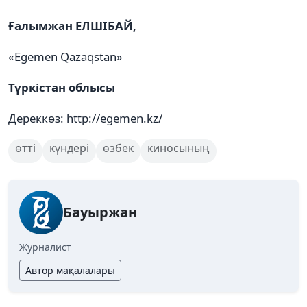
Ғалымжан ЕЛШІБАЙ,
«Egemen Qazaqstan»
Түркістан облысы
Дереккөз: http://egemen.kz/
өтті
күндері
өзбек
киносының
Бауыржан
Журналист
Автор мақалалары