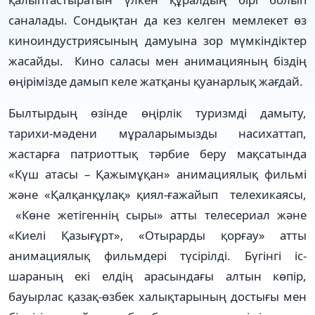
саналады. Сондықтан да кез келген мемлекет өз
кино­ин­дус­триясының дамуына зор мүм­кін­діктер
жасайды. Кино саласы мен анимацияның біздің
өңі­рі­мізде дамып келе жатқаны қуа­нар­лық жағдай.
Былтырдың өзінде өңір­­лік туризмді дамыту,
тарихи-мә­дени мұраларымызды насихаттап,
жастарға патриоттық тәрбие бе­­ру мақсатында
«Күш атасы – Қа­жымұқан» анимациялық филь­мі
және «Қалқанқұлақ» қиял-ғажайып телехикаясы,
«Көне жетіген­нің сыры» атты теле­сериал және
«Киелі Қазы­ғұ­рт», «Отырарды қорғау» атты
анимациялық фильмдері түсірілді. Бүгінгі іс-
шараның екі елдің арасындағы алтын көпір,
бауырлас қазақ-өзбек халық­та­­ры­­ның достығы мен