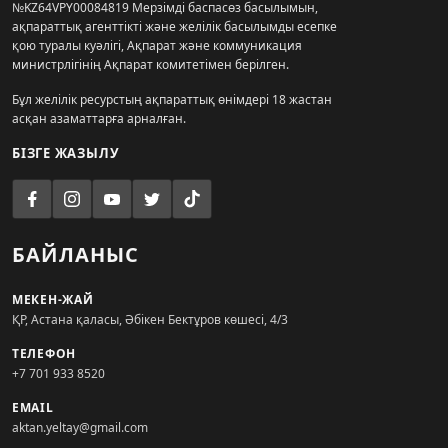
№KZ64VPY00084819 Мерзімді баспасөз басылымын,
ақпараттық агенттікті және желілік басылымды есепке
қою туралы куәлігі, Ақпарат және коммуникация
министрлігінің Ақпарат комитетімен берілген.
Бұл желілік ресурстың ақпараттық өнімдері 18 жастан
асқан азаматтарға арналған.
БІЗГЕ ЖАЗЫЛУ
БАЙЛАНЫС
МЕКЕН-ЖАЙ
ҚР, Астана қаласы, Әбікен Бектұров көшесі, 4/3
ТЕЛЕФОН
+7 701 933 8520
EMAIL
aktan.yeltay@gmail.com