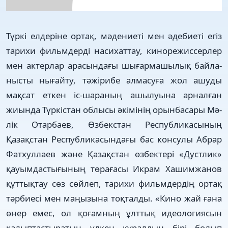
Түркі елдеріне ортақ, мəде­н­ие­­ті мен əде­биеті егіз
тарихи фильм­дерді на­си­хаттау, кино­ре­­жис­серлер
мен актер­лар ара­сын­дағы шығар­ма­шылық байла­­
нысты ны­ғай­ту, тəжірибе ал­ма­суға жол ашу­ды
мақсат еткен іс-шараның ашылуына ар­­нал­ған
жиында Түркістан облы­сы әкімінің орынбасары Мә­
лік Отарбаев, Өзбекстан Рес­­пуб­ликасының
Қазақстан Рес­пуб­лика­сындағы бас консулы Абрар
Фат­хул­лаев және Қа­зақ­­­стан өз­бектері «Дустлик»
қауым­дас­­ты­ғының төрағасы Икрам Ха­шим­­жанов
құттықтау сөз сөй­леп, тарихи фильмдердің ор­тақ
тәрбиесі мен маңызына тоқталды. «Кино жай ғана
өнер емес, ол қоғамның ұлттық идео­логиясын
қалыптастыратын үлкен құралдың бірі болып