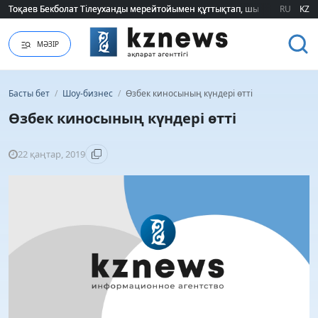
Тоқаев Бекболат Тілеуханды мерейтойымен құттықтап, шығармашылық т
Тоқаев Бекболат Тілеуханды мерейтойымен құттықтап, шығармашылық т
RU
KZ
МӘЗІР
Басты бет
/
Шоу-бизнес
/
Өзбек киносының күндері өтті
Өзбек киносының күндері өтті
22 қаңтар, 2019