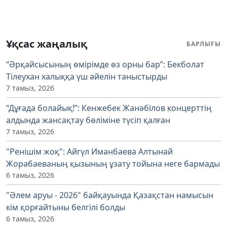
Ұқсас жаңалық
БАРЛЫҒЫ
“Әрқайсысының өмірімде өз орны бар”: Бекболат
Тілеухан халыққа үш әйелін таныстырды
7 тамыз, 2026
“Дұғада болайық!”: Кенжебек Жанәбілов концерттің
алдында жансақтау бөліміне түсіп қалған
7 тамыз, 2026
"Ренішім жоқ": Айгүл Иманбаева Алтынай
Жорабаеваның қызының ұзату тойына неге бармады
6 тамыз, 2026
"Әлем аруы - 2026" байқауында Қазақстан намысын
кім қорғайтыны белгілі болды
6 тамыз, 2026