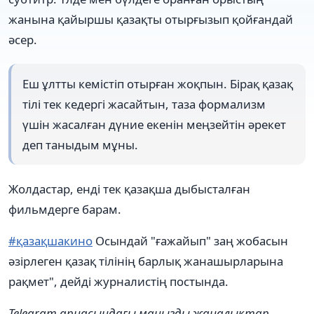
жанына қайыршы қазақты отырғызып қойғандай
әсер.
Еш ұлтты кемістіп отырған жоқпын. Бірақ қазақ
тілі тек кедергі жасайтын, таза формализм
үшін жасалған дүние екенін меңзейтін әрекет
деп таныдым мұны.
Жолдастар, енді тек қазақша дыбысталған
фильмдерге барам.
#қазақшакино
Осындай "ғажайып" заң жобасын
әзірлеген қазақ тілінің барлық жанашырларына
рақмет", дейді журналистің постында.
Telegram арнасындағы маңызды жаңалықтар