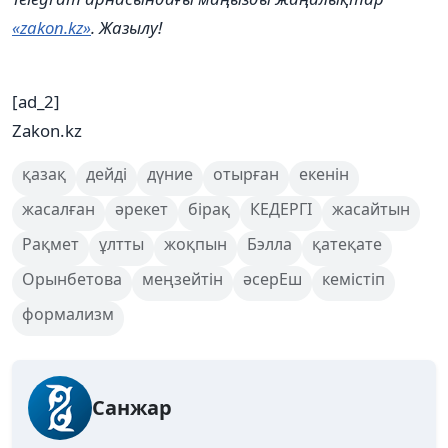
«zakon.kz»
. Жазылу!
[ad_2]
Zakon.kz
қазақ
дейді
дүние
отырған
екенін
жасалған
әрекет
бірақ
КЕДЕРГІ
жасайтын
Рақмет
ұлтты
жоқпын
Бэлла
қатеқате
Орынбетова
меңзейтін
әсерЕш
кемістіп
формализм
Санжар