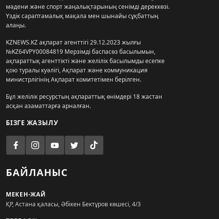
мәдени және спорт жаңалықтарының сенімді дереккөзі.
Үздік сараптамалық мақала мен шынайы сұқбаттың
алаңы.
KZNEWS.KZ ақпарат агенттігі 29.12.2023 жылғы
№KZ64VPY00084819 Мерзімді баспасөз басылымын,
ақпараттық агенттікті және желілік басылымды есепке
қою туралы куәлігі, Ақпарат және коммуникация
министрлігінің Ақпарат комитетімен берілген.
Бұл желілік ресурстың ақпараттық өнімдері 18 жастан
асқан азаматтарға арналған.
БІЗГЕ ЖАЗЫЛУ
БАЙЛАНЫС
МЕКЕН-ЖАЙ
ҚР, Астана қаласы, Әбікен Бектұров көшесі, 4/3