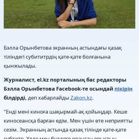
Бэлла Орынбетова экранның астындағы қазақ
тіліндегі субититрдің қате-қате болғанына
қынжылады.
Журналист, el.kz порталының бас редакторы
Бэлла Орынбетова Facebook-те осындай
пікірін
білдірді,
деп хабарлайды
Zakon.kz
.
"Енді мені киноға шақырмай-ақ қойыңдар. Кеше
киносеансқа барған едім. Мен үшін өте неприятты
сезім. Экранның астында қазақ тілінде қате-қате
субтитр. Үлде мен бүлдеге оранған орыстың