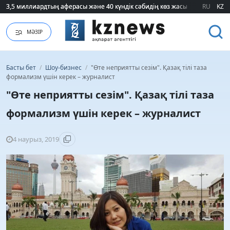
3,5 миллиардтың аферасы және 40 күндік сәбидің көз жасы: Медицинад
3,5 миллиардтың аферасы және 40 күндік сәбидің көз жасы: Медицинад
RU
KZ
МӘЗІР
Басты бет
/
Шоу-бизнес
/
"Өте неприятты сезім". Қазақ тілі таза
формализм үшін керек – журналист
"Өте неприятты сезім". Қазақ тілі таза
формализм үшін керек – журналист
4 наурыз, 2019