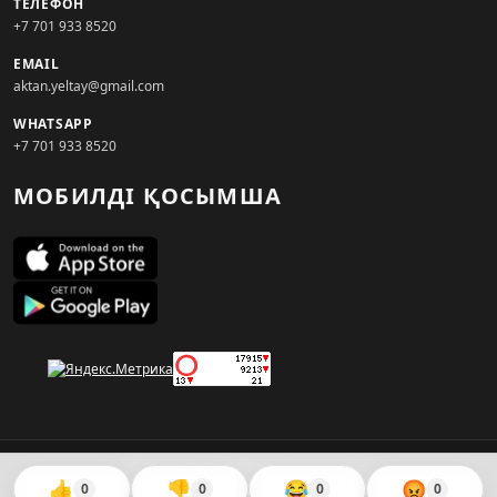
ТЕЛЕФОН
+7 701 933 8520
EMAIL
aktan.yeltay@gmail.com
WHATSAPP
+7 701 933 8520
МОБИЛДІ ҚОСЫМША
© 2026. KZNEWS.KZ ақпарат агенттігі
👍
👎
😂
😡
0
0
0
0
Сайтты жасаған
WebAudit