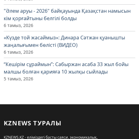
"Әлем аруы - 2026" байқауында Қазақстан намысын
кім қорғайтыны белгілі болды
6 тамыз, 2026
«Күзде той жасаймыз»: Динара Сәтжан қуанышты
жаңалығымен бөлісті (ВИДЕО)
6 тамыз, 2026
“Кешірім сұраймын”: Сабыржан асаба 33 жыл бойы
малшы болған қарияға 10 жылқы сыйлады
5 тамыз, 2026
KZNEWS ТУРАЛЫ
KZNEWS.KZ - еліміздегі басты саяси, экономикалық,