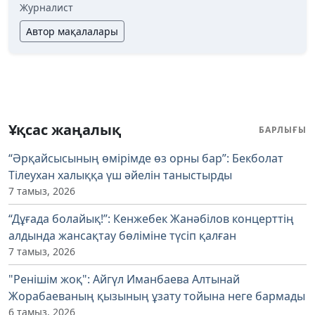
Журналист
Автор мақалалары
Ұқсас жаңалық
БАРЛЫҒЫ
“Әрқайсысының өмірімде өз орны бар”: Бекболат
Тілеухан халыққа үш әйелін таныстырды
7 тамыз, 2026
“Дұғада болайық!”: Кенжебек Жанәбілов концерттің
алдында жансақтау бөліміне түсіп қалған
7 тамыз, 2026
"Ренішім жоқ": Айгүл Иманбаева Алтынай
Жорабаеваның қызының ұзату тойына неге бармады
6 тамыз, 2026