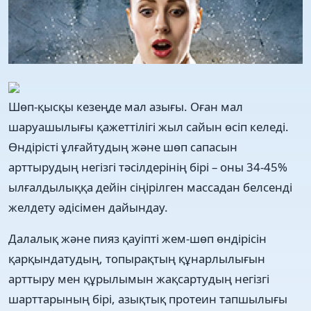
Шөп-қысқы кезеңде мал азығы. Оған мал
шаруашылығы қажеттілігі жыл сайын өсіп келеді.
Өндірісті ұлғайтудың және шөп сапасын
арттырудың негізгі тәсілдерінің бірі – оны 34-45%
ылғалдылыққа дейін сіңірілген массадан белсенді
желдету әдісімен дайындау.
Далалық және пияз қауіпті жем-шөп өндірісін
қарқындатудың, топырақтың құнарлылығын
арттыру мен құрылымын жақсартудың негізгі
шарттарының бірі, азықтық протеин тапшылығы