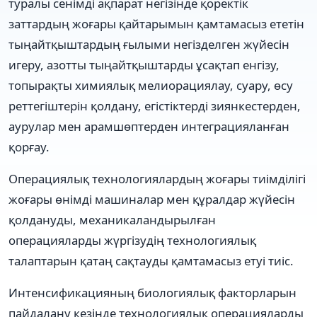
туралы сенімді ақпарат негізінде қоректік
заттардың жоғары қайтарымын қамтамасыз ететін
тыңайтқыштардың ғылыми негізделген жүйесін
игеру, азотты тыңайтқыштарды ұсақтап енгізу,
топырақты химиялық мелиорациялау, суару, өсу
реттегіштерін қолдану, егістіктерді зиянкестерден,
аурулар мен арамшөптерден интеграцияланған
қорғау.
Операциялық технологиялардың жоғары тиімділігі
жоғары өнімді машиналар мен құралдар жүйесін
қолдануды, механикаландырылған
операцияларды жүргізудің технологиялық
талаптарын қатаң сақтауды қамтамасыз етуі тиіс.
Интенсификацияның биологиялық факторларын
пайдалану кезінде технологиялық операцияларды