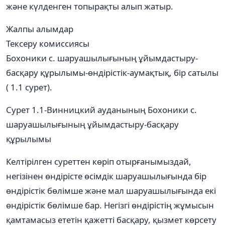
және күлденген топырақты алып жатыр.
Жалпы алымдар
Тексеру комиссиясы
Бохоники с. шаруашылығының ұйымдастыру-
басқару құрылымы-өндірістік-аумақтық, бір сатылы
( 1.1 сурет).
Сурет 1.1-Винницкий ауданының Бохоники с.
шаруашылығының ұйымдастыру-басқару
құрылымы
Келтірілген суреттен көріп отырғанымыздай,
негізінен өндірісте өсімдік шаруашылығында бір
өндірістік бөлімше және мал шаруашылығында екі
өндірістік бөлімше бар. Негізгі өндірістің жұмысын
қамтамасыз ететін қажетті басқару, қызмет көрсету