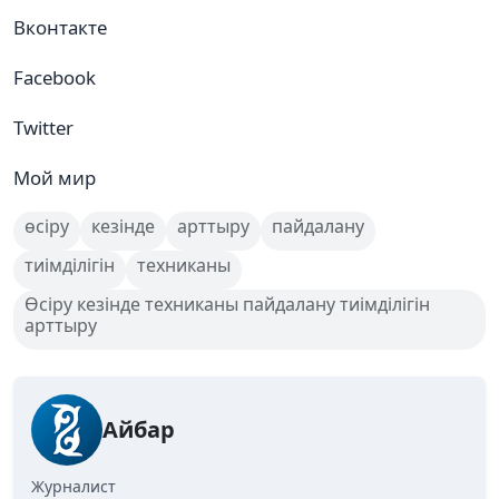
Вконтакте
Facebook
Twitter
Мой мир
өсіру
кезінде
арттыру
пайдалану
тиімділігін
техниканы
Өсіру кезінде техниканы пайдалану тиімділігін
арттыру
Айбар
Журналист