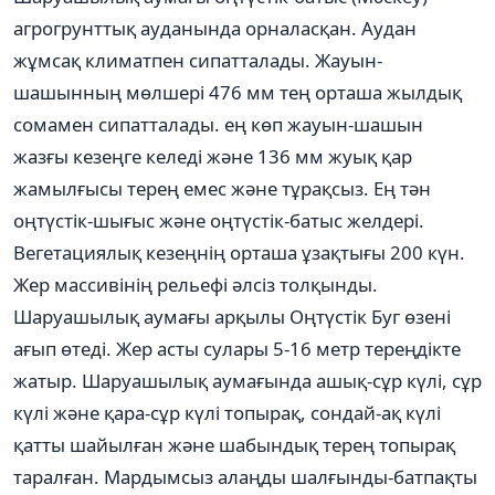
агрогрунттық ауданында орналасқан. Аудан
жұмсақ климатпен сипатталады. Жауын-
шашынның мөлшері 476 мм тең орташа жылдық
сомамен сипатталады. ең көп жауын-шашын
жазғы кезеңге келеді және 136 мм жуық қар
жамылғысы терең емес және тұрақсыз. Ең тән
оңтүстік-шығыс және оңтүстік-батыс желдері.
Вегетациялық кезеңнің орташа ұзақтығы 200 күн.
Жер массивінің рельефі әлсіз толқынды.
Шаруашылық аумағы арқылы Оңтүстік Буг өзені
ағып өтеді. Жер асты сулары 5-16 метр тереңдікте
жатыр. Шаруашылық аумағында ашық-сұр күлі, сұр
күлі және қара-сұр күлі топырақ, сондай-ақ күлі
қатты шайылған және шабындық терең топырақ
таралған. Мардымсыз алаңды шалғынды-батпақты