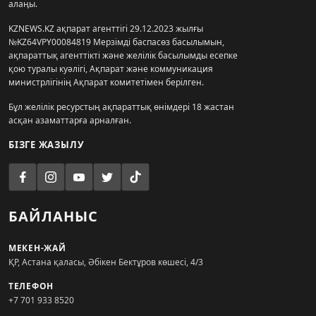
алаңы.
KZNEWS.KZ ақпарат агенттігі 29.12.2023 жылғы
№KZ64VPY00084819 Мерзімді баспасөз басылымын,
ақпараттық агенттікті және желілік басылымды есепке
қою туралы куәлігі, Ақпарат және коммуникация
министрлігінің Ақпарат комитетімен берілген.
Бұл желілік ресурстың ақпараттық өнімдері 18 жастан
асқан азаматтарға арналған.
БІЗГЕ ЖАЗЫЛУ
БАЙЛАНЫС
МЕКЕН-ЖАЙ
ҚР, Астана қаласы, Әбікен Бектұров көшесі, 4/3
ТЕЛЕФОН
+7 701 933 8520