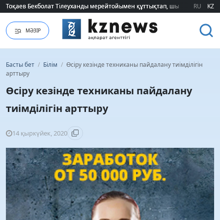
Тоқаев Бекболат Тілеуханды мерейтойымен құттықтап, шығармашылық т
Тоқаев Бекболат Тілеуханды мерейтойымен құттықтап, шығармашылық т
RU
KZ
МӘЗІР
Басты бет
/
Білім
/
Өсіру кезінде техниканы пайдалану тиімділігін
арттыру
Өсіру кезінде техниканы пайдалану
тиімділігін арттыру
14 қыркүйек, 2020