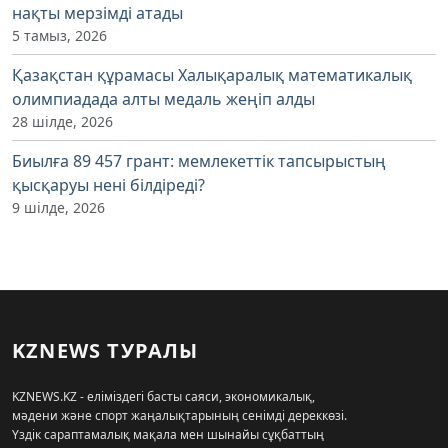
нақты мерзімді атады
5 тамыз, 2026
Қазақстан құрамасы Халықаралық математикалық
олимпиадада алты медаль жеңіп алды
28 шілде, 2026
Биылға 89 457 грант: мемлекеттік тапсырыстың
қысқаруы нені білдіреді?
9 шілде, 2026
KZNEWS ТУРАЛЫ
KZNEWS.KZ - еліміздегі басты саяси, экономикалық,
мәдени және спорт жаңалықтарының сенімді дереккөзі.
Үздік сараптамалық мақала мен шынайы сұқбаттың