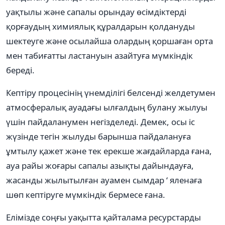
уақтылы және сапалы орындау өсімдіктерді
қорғаудың химиялық құралдарын қолдануды
шектеуге және осылайша олардың қоршаған орта
мен табиғатты ластануын азайтуға мүмкіндік
береді.
Кептіру процесінің үнемділігі белсенді желдетумен
атмосфералық ауадағы ылғалдың булану жылуы
үшін пайдаланумен негізделеді. Демек, осы іс
жүзінде тегін жылуды барынша пайдалануға
ұмтылу қажет және тек ерекше жағдайларда ғана,
ауа райы жоғары сапалы азықты дайындауға,
жасанды жылытылған ауамен сымдар ‘ яленаға
шөп кептіруге мүмкіндік бермесе ғана.
Елімізде соңғы уақытта қайталама ресурстарды