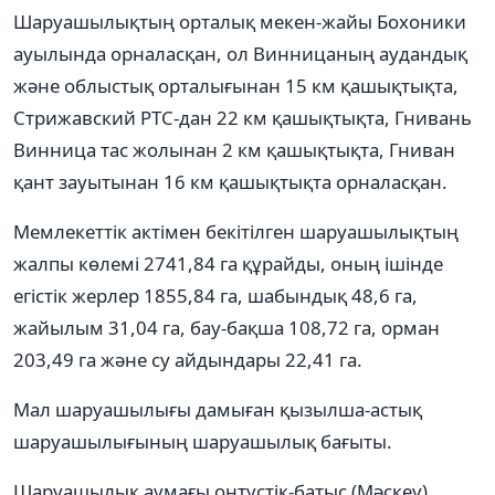
Шаруашылықтың орталық мекен-жайы Бохоники
ауылында орналасқан, ол Винницаның аудандық
және облыстық орталығынан 15 км қашықтықта,
Стрижавский РТС-дан 22 км қашықтықта, Гнивань
Винница тас жолынан 2 км қашықтықта, Гниван
қант зауытынан 16 км қашықтықта орналасқан.
Мемлекеттік актімен бекітілген шаруашылықтың
жалпы көлемі 2741,84 га құрайды, оның ішінде
егістік жерлер 1855,84 га, шабындық 48,6 га,
жайылым 31,04 га, бау-бақша 108,72 га, орман
203,49 га және су айдындары 22,41 га.
Мал шаруашылығы дамыған қызылша-астық
шаруашылығының шаруашылық бағыты.
Шаруашылық аумағы оңтүстік-батыс (Мәскеу)