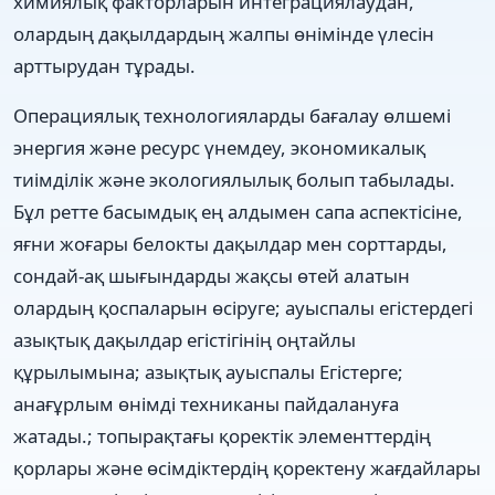
химиялық факторларын интеграциялаудан,
олардың дақылдардың жалпы өнімінде үлесін
арттырудан тұрады.
Операциялық технологияларды бағалау өлшемі
энергия және ресурс үнемдеу, экономикалық
тиімділік және экологиялылық болып табылады.
Бұл ретте басымдық ең алдымен сапа аспектісіне,
яғни жоғары белокты дақылдар мен сорттарды,
сондай-ақ шығындарды жақсы өтей алатын
олардың қоспаларын өсіруге; ауыспалы егістердегі
азықтық дақылдар егістігінің оңтайлы
құрылымына; азықтық ауыспалы Егістерге;
анағұрлым өнімді техниканы пайдалануға
жатады.; топырақтағы қоректік элементтердің
қорлары және өсімдіктердің қоректену жағдайлары