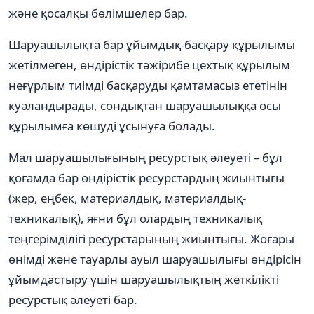
және қосалқы бөлімшелер бар.
Шаруашылықта бар ұйымдық-басқару құрылымы
жетілмеген, өндірістік тәжірибе цехтық құрылым
неғұрлым тиімді басқаруды қамтамасыз ететінін
куәландырады, сондықтан шаруашылыққа осы
құрылымға көшуді ұсынуға болады.
Мал шаруашылығының ресурстық әлеуеті – бұл
қоғамда бар өндірістік ресурстардың жиынтығы
(жер, еңбек, материалдық, материалдық-
техникалық), яғни бұл олардың техникалық
теңгерімділігі ресурстарының жиынтығы. Жоғары
өнімді және тауарлы ауыл шаруашылығы өндірісін
ұйымдастыру үшін шаруашылықтың жеткілікті
ресурстық әлеуеті бар.