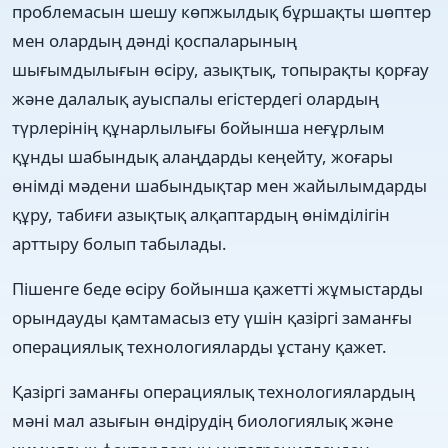
проблемасын шешу көпжылдық бұршақты шөптер
мен олардың дәнді қоспаларының
шығымдылығын өсіру, азықтық, топырақты қорғау
және далалық ауыспалы егістердегі олардың
түрлерінің құнарлылығы бойынша неғұрлым
құнды шабындық алаңдарды кеңейту, жоғары
өнімді мәдени шабындықтар мен жайылымдарды
құру, табиғи азықтық алқаптардың өнімділігін
арттыру болып табылады.
Пішенге беде өсіру бойынша қажетті жұмыстарды
орындауды қамтамасыз ету үшін қазіргі заманғы
операциялық технологияларды ұстану қажет.
Қазіргі заманғы операциялық технологиялардың
мәні мал азығын өндірудің биологиялық және