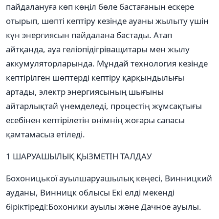
пайдалануға көп көңіл бөле бастағанын ескере
отырып, шөпті кептіру кезінде ауаны жылыту үшін
күн энергиясын пайдалана бастады. Атап
айтқанда, ауа геліопідігріващитары мен жылу
аккумуляторларында. Мұндай технология кезінде
кептірілген шөптерді кептіру қарқындылығы
артады, электр энергиясының шығыны
айтарлықтай үнемделеді, процестің жұмсақтығы
есебінен кептірілетін өнімнің жоғары сапасы
қамтамасыз етіледі.
1 ШАРУАШЫЛЫҚ ҚЫЗМЕТІН ТАЛДАУ
Бохоницької ауылшаруашылық кеңесі, Винницкий
ауданы, Винницк облысы Екі елді мекенді
біріктіреді:Бохоники ауылы және Дачное ауылы.