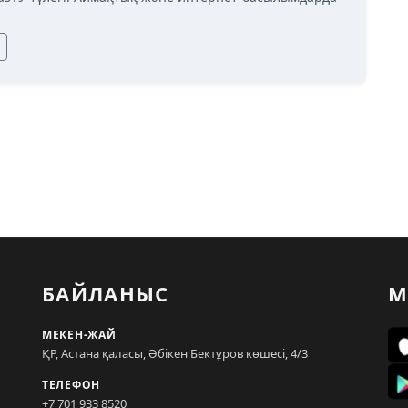
БАЙЛАНЫС
М
МЕКЕН-ЖАЙ
ҚР, Астана қаласы, Әбікен Бектұров көшесі, 4/3
ТЕЛЕФОН
+7 701 933 8520