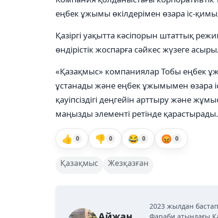
еңбек ұжымы өкілдерімен өзара іс-қимы
Қазіргі уақытта кәсіпорын штаттық режимд
өндірістік жоспарға сәйкес жүзеге асыры
«Қазақмыс» компаниялар Тобы еңбек ұ
ұстанады және еңбек ұжымымен өзара і
қауіпсіздігі деңгейін арттыру және жұм
маңызды элементі ретінде қарастырады
👍
👎
😂
😡
0
0
0
0
Қазақмыс
Жезқазған
2023 жылдан бастап
Айжан
Фараби атындағы Қ