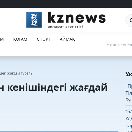
Са
ЕМ
ҚОҒАМ
СПОРТ
АЙМАҚ
# Жаңа Конст
Ұ
дегі жағдай туралы
н кенішіндегі жағдай
"П
Ті
Бүг
“Б
Ұл
қа