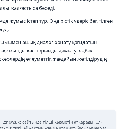
лды жалғастыра береді.
е жұмыс істеп тұр. Өндірістік үдеріс бекітілген
луда.
жымымен ашық диалог орнату қағидатын
с-қимылды кәсіпорынды дамыту, еңбек
ыскерлердің әлеуметтік жағдайын жетілдірудің
.
 Kznews.kz сайтында тілші қызметін атқарады. Әл-
азҰУ түлегі. Аймақтық және интернет-басылымдарда