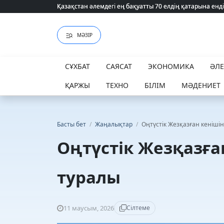
Қазақстан әлемдегі ең бақуатты 70 елдің қатарына енді
Қазақстан әлемдегі ең бақуатты 70 елдің қатарына енді
МӘЗІР
СҰХБАТ
САЯСАТ
ЭКОНОМИКА
ӘЛ
ҚАРЖЫ
ТЕХНО
БІЛІМ
МӘДЕНИЕТ
Басты бет
/
Жаңалықтар
/
Оңтүстік Жезқазған кенішін
Оңтүстік Жезқазға
туралы
11 маусым, 2026
Сілтеме