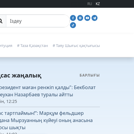
RU
KZ
йттан іздеу
итуция
# Таза Қазақстан
# Таяу Шығыс қақтығысы
қсас жаңалық
БАРЛЫҒЫ
резидент маған ренжіп қалды": Бекболат
леухан Назарбаев туралы айтты
ін, 12:25
ас тартпаймын!”: Марқұм фельдшер
дана Мырзуанның күйеуі оның анасына
рсы шықты