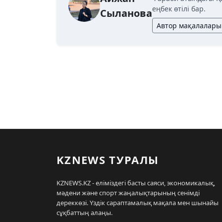
еңбек өтілі бар.
Сыланова
Автор мақалалары
KZNEWS ТУРАЛЫ
KZNEWS.KZ - еліміздегі басты саяси, экономикалық,
мәдени және спорт жаңалықтарының сенімді
дереккөзі. Үздік сараптамалық мақала мен шынайы
сұқбаттың алаңы.