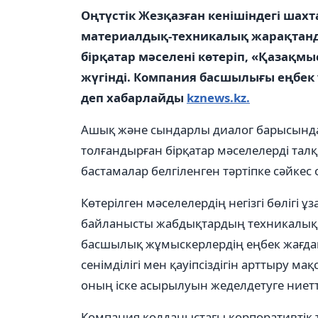
Оңтүстік Жезқазған кенішіндегі шах
материалдық-техникалық жарақтанд
бірқатар мәселені көтеріп, «Қазақ
жүгінді. Компания басшылығы еңбек 
деп хабарлайды
kznews.kz.
Ашық және сындарлы диалог барысында
толғандырған бірқатар мәселелерді та
бастамалар белгіленген тәртіпке сәйкес
Көтерілген мәселелердің негізгі бөлігі 
байланысты жабдықтардың техникалық 
басшылық жұмыскерлердің еңбек жағдайы
сенімділігі мен қауіпсіздігін арттыру 
оның іске асырылуын жеделдетуге ниетт
Компания қолданыстағы корпоративтік те