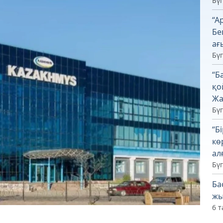
Бүг
“А
Бе
ағ
Бүг
“Б
қо
Жа
Бүг
“Б
кө
ал
Бүг
Ба
жы
6 т