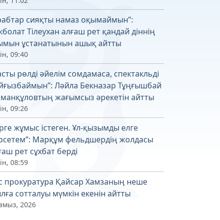
ін, 11:02
рабтар сияқты намаз оқымаймын”:
кболат Тілеухан алғаш рет қандай діннің
ымын ұстанатынын ашық айтты
ін, 09:40
асты рөлді әйелім сомдамаса, спектакльді
йғызбаймын”: Ләйла Бекназар Тұңғышбай
манқұловтың жағымсыз әрекетін айтты
ін, 09:26
ірге жұмыс істеген. Ұл-қызымды елге
рсетем”: Марқұм фельдшердің жолдасы
ғаш рет сұхбат берді
ін, 08:59
с прокуратура Қайсар Хамзаның неше
лға сотталуы мүмкін екенін айтты
амыз, 2026