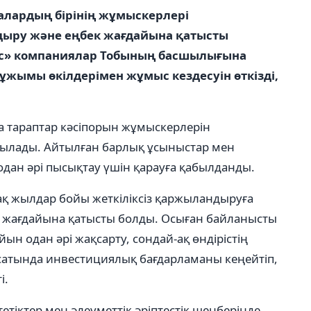
талардың бірінің жұмыскерлері
ыру және еңбек жағдайына қатысты
мыс» компаниялар Тобының басшылығына
ұжымы өкілдерімен жұмыс кездесуін өткізді,
 тараптар кәсіпорын жұмыскерлерін
лқылады. Айтылған барлық ұсыныстар мен
 одан әрі пысықтау үшін қарауға қабылданды.
ұзақ жылдар бойы жеткіліксіз қаржыландыруға
жағдайына қатысты болды. Осыған байланысты
н одан әрі жақсарту, сондай-ақ өндірістің
мақсатында инвестициялық бағдарламаны кеңейтіп,
і.
тіктер мен әлеуметтік әріптестік шеңберінде