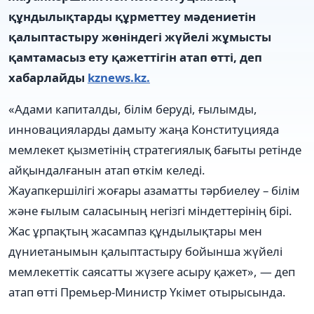
құндылықтарды құрметтеу мәдениетін
қалыптастыру жөніндегі жүйелі жұмысты
қамтамасыз ету қажеттігін атап өтті, деп
хабарлайды
kznews.kz.
«Адами капиталды, білім беруді, ғылымды,
инновацияларды дамыту жаңа Конституцияда
мемлекет қызметінің стратегиялық бағыты ретінде
айқындалғанын атап өткім келеді.
Жауапкершілігі жоғары азаматты тәрбиелеу – білім
және ғылым саласының негізгі міндеттерінің бірі.
Жас ұрпақтың жасампаз құндылықтары мен
дүниетанымын қалыптастыру бойынша жүйелі
мемлекеттік саясатты жүзеге асыру қажет», — деп
атап өтті Премьер-Министр Үкімет отырысында.