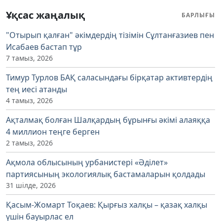
Ұқсас жаңалық
БАРЛЫҒЫ
"Отырып қалған" әкімдердің тізімін Сұлтанғазиев пен
Исабаев бастап тұр
7 тамыз, 2026
Тимур Турлов БАҚ саласындағы бірқатар активтердің
тең иесі атанды
4 тамыз, 2026
Ақталмақ болған Шалқардың бұрынғы әкімі алаяққа
4 миллион теңге берген
2 тамыз, 2026
Ақмола облысының урбанистері «Әділет»
партиясының экологиялық бастамаларын қолдады
31 шілде, 2026
Қасым-Жомарт Тоқаев: Қырғыз халқы – қазақ халқы
үшін бауырлас ел