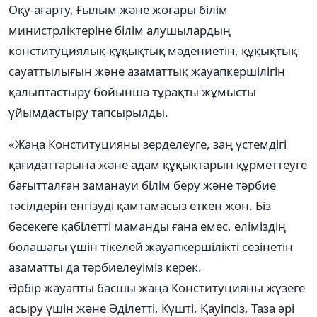
Оқу-ағарту, Ғылым және жоғары білім
министрліктеріне білім алушылардың
конституциялық-құқықтық мәдениетін, құқықтық
сауаттылығын және азаматтық жауапкершілігін
қалыптастыру бойынша тұрақты жұмысты
ұйымдастыру тапсырылды.
«Жаңа Конституцияны зерделеуге, заң үстемдігі
қағидаттарына және адам құқықтарын құрметтеуге
бағытталған заманауи білім беру және тәрбие
тәсілдерін енгізуді қамтамасыз еткен жөн. Біз
бәсекеге қабілетті маманды ғана емес, еліміздің
болашағы үшін тікелей жауапкершілікті сезінетін
азаматты да тәрбиелеуіміз керек.
Әрбір жауапты басшы жаңа Конституцияны жүзеге
асыру үшін және Әділетті, Күшті, Қауіпсіз, Таза әрі