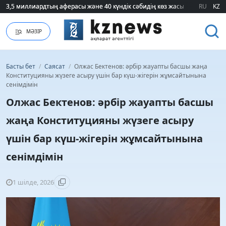
3,5 миллиардтың аферасы және 40 күндік сәбидің көз жасы: Медицинад
3,5 миллиардтың аферасы және 40 күндік сәбидің көз жасы: Медицинад
RU
KZ
МӘЗІР
Басты бет
/
Саясат
/
Олжас Бектенов: әрбір жауапты басшы жаңа
Конституцияны жүзеге асыру үшін бар күш-жігерін жұмсайтынына
сенімдімін
Олжас Бектенов: әрбір жауапты басшы
жаңа Конституцияны жүзеге асыру
үшін бар күш-жігерін жұмсайтынына
сенімдімін
1 шілде, 2026