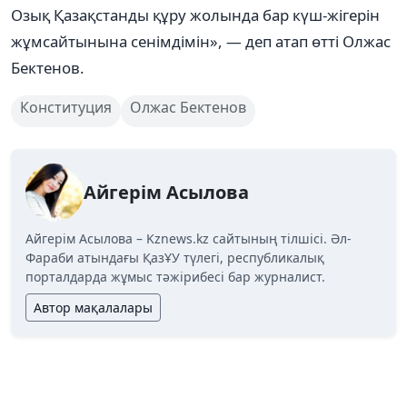
Озық Қазақстанды құру жолында бар күш-жігерін
жұмсайтынына сенімдімін», — деп атап өтті Олжас
Бектенов.
Конституция
Олжас Бектенов
Айгерім Асылова
Айгерім Асылова – Kznews.kz сайтының тілшісі. Әл-
Фараби атындағы ҚазҰУ түлегі, республикалық
порталдарда жұмыс тәжірибесі бар журналист.
Автор мақалалары