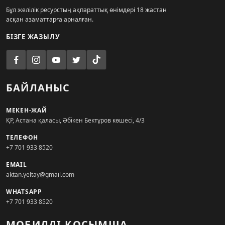
Бұл желілік ресурстың ақпараттық өнімдері 18 жастан
асқан азаматтарға арналған.
БІЗГЕ ЖАЗЫЛУ
БАЙЛАНЫС
МЕКЕН-ЖАЙ
ҚР, Астана қаласы, Әбікен Бектұров көшесі, 4/3
ТЕЛЕФОН
+7 701 933 8520
EMAIL
aktan.yeltay@gmail.com
WHATSAPP
+7 701 933 8520
МОБИЛДІ ҚОСЫМША