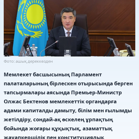
Фото: ашық дереккөзден
Мемлекет басшысының Парламент
палаталарының бірлескен отырысында берген
тапсырмалары аясында Премьер-Министр
Олжас Бектенов мемлекеттік органдарға
адами капиталды дамыту, білім мен ғылымды
жетілдіру, сондай-ақ өскелең ұрпақтың
бойында жоғары құқықтық, азаматтық
жауапкершілік пен конституциялық