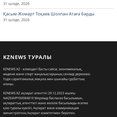
31 шілде, 2026
Қасым-Жомарт Тоқаев Шолпан-Атаға барды
31 шілде, 2026
KZNEWS ТУРАЛЫ
KZNEWS.KZ - еліміздегі басты саяси, экономикалық,
мәдени және спорт жаңалықтарының сенімді дереккөзі.
Үздік сараптамалық мақала мен шынайы сұқбаттың
алаңы.
KZNEWS.KZ ақпарат агенттігі 29.12.2023 жылғы
№KZ64VPY00084819 Мерзімді баспасөз басылымын,
ақпараттық агенттікті және желілік басылымды есепке
қою туралы куәлігі, Ақпарат және коммуникация
министрлігінің Ақпарат комитетімен берілген.