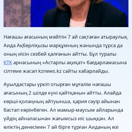
Нағашы ағасының мәйітін 7 ай сақтаған атыраулық
Аида Ақберліқызы марқұмның жанында тұрса да
оның иісін сезбей қалғанын айтты. Бұл туралы
КТК
арнасының «Астарлы ақиқат» бағдарламасына
сілтеме жасап kznews.kz сайты хабарлайды.
Ауылдастары үркіп отырған мұғалім нағашы
ағасының 2 шілде күні қайтқанын айтты. Алайда
көрші-қолаңның айтуынша, қария сәуір айынан
бастап көрінбеген. Ал мамыр-маусым айларында
үйдің айналасынан жағымсыз иіс шыққан. Ал
өліктің денесімен 7 ай бірге тұрған Аиданың өзі