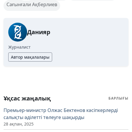
Сағынғали Ақберлиев
Данияр
Журналист
Автор мақалалары
Ұқсас жаңалық
БАРЛЫҒЫ
Премьер-министр Олжас Бектенов кәсіпкерлерді
салықты әділетті төлеуге шақырды
28 ақпан, 2025