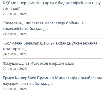
ҚҚС мөлшерлемесінің артуы: бюджет кірісін арттыру
тетігі ме?
28 ақпан, 2025
Тоқаевтың ішкі саясат мәселелері бойынша
көмекшісі тағайындалды
24 ақпан, 2025
«Болмаған балалық шақ» 27 ақпанда үлкен экранға
жол тартпақ
24 ақпан, 2025
Жазушы Дулат Исабеков өмірден озды
22 ақпан, 2025
Ермек Көшербаев Премьер-Министрдің орынбасары
лауазымына тағайындалды
14 ақпан, 2025