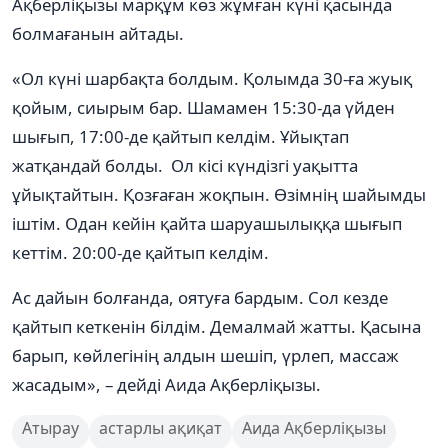
Ақберліқызы марқұм көз жұмған күні қасында
болмағанын айтады.
«Ол күні шарбақта болдым. Қолымда 30-ға жуық
қойым, сиырым бар. Шамамен 15:30-да үйден
шығып, 17:00-де қайтып келдім. Ұйықтап
жатқандай болды. Ол кісі күндізгі уақытта
ұйықтайтын. Қозғаған жоқпын. Өзімнің шайымды
іштім. Одан кейін қайта шаруашылыққа шығып
кеттім. 20:00-де қайтып келдім.
Ас дайын болғанда, оятуға бардым. Сол кезде
қайтып кеткенін білдім. Демалмай жатты. Қасына
барып, көйлегінің алдын шешіп, үрлеп, массаж
жасадым», – дейді Аида Ақберліқызы.
Атырау
астарлы ақиқат
Аида Ақберліқызы