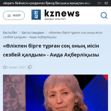
«Борат» бейнесін қолданған бренд басшысы халықтан кешірім сұрады
«Борат» бейнесін қолданған бренд басшысы халықтан кешірім сұрады
RU
KZ
МӘЗІР
Басты бет
/
Басты тақырып
/
«Өлікпен бірге тұрған соң оның иісін
сезбей қалдым» - Аида Ақберліқызы
«Өлікпен бірге тұрған соң оның иісін
сезбей қалдым» - Аида Ақберліқызы
2 қазан, 2021