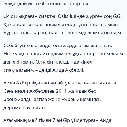
ешқандай иіс сезбегенін алға тартты.
«Иіс шықпаған сияқты. Өзім ішінде жүрген соң ба?!
Қазір жалғыз қалғанымды енді түсініп жатырмын.
Бұрын атаға қарап, жалғыз екенімді білмейтін едім.
Себебі үйге кіргенде, осы жерде атам жататын.
Неге уақытылы айтпадым, ел ұқсап жерге көмбедім
деп өкінемін. Ол кісінің алдында кінәлі
сияқтымын», – дейді Аида Ақберлі.
Аида Ақберліқызының айтуынша, нағашы ағасы
Сағынғали Ақберлиев 2011 жылдан бері
бронхиалды астма және жүрек ишемиясы
дертімен ауырған.
Ағасының мәйітімен 7 ай бір үйде тұрған Аида