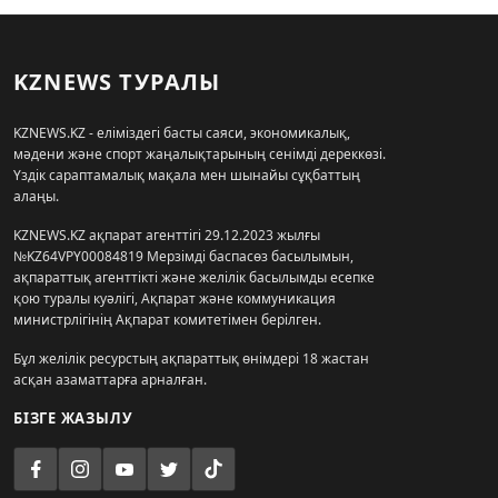
KZNEWS ТУРАЛЫ
KZNEWS.KZ - еліміздегі басты саяси, экономикалық,
мәдени және спорт жаңалықтарының сенімді дереккөзі.
Үздік сараптамалық мақала мен шынайы сұқбаттың
алаңы.
KZNEWS.KZ ақпарат агенттігі 29.12.2023 жылғы
№KZ64VPY00084819 Мерзімді баспасөз басылымын,
ақпараттық агенттікті және желілік басылымды есепке
қою туралы куәлігі, Ақпарат және коммуникация
министрлігінің Ақпарат комитетімен берілген.
Бұл желілік ресурстың ақпараттық өнімдері 18 жастан
асқан азаматтарға арналған.
БІЗГЕ ЖАЗЫЛУ