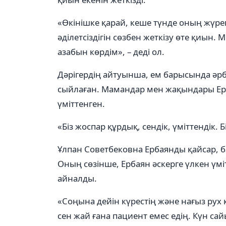
«Өкінішке қарай, кеше түнде оның жүре
әділетсіздігін сөзбен жеткізу өте қиын
азабын көрдім», – деді ол.
Дәрігердің айтуынша, ем барысында әрбі
сыйлаған. Мамандар мен жақындары Ерба
үміттенген.
«Біз жоспар құрдық, сендік, үміттендік. 
Ұлпан Советбековна Ербаянды қайсар, ба
Оның сөзінше, Ербаян әскерге үлкен үміт
айналды.
«Соңына дейін күрестің және нағыз рух
сен жай ғана пациент емес едің. Күн сай