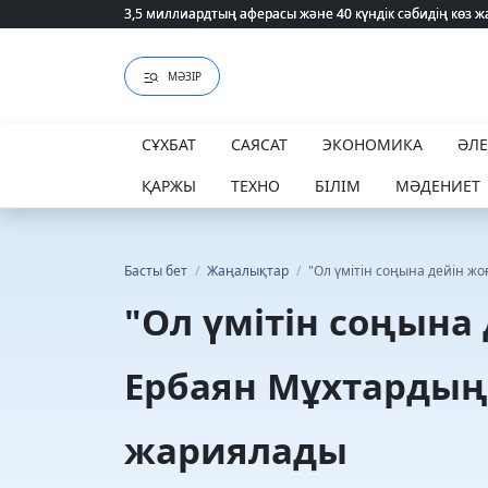
3,5 миллиардтың аферасы және 40 күндік сәбидің көз
3,5 миллиардтың аферасы және 40 күндік сәбидің көз
МӘЗІР
СҰХБАТ
САЯСАТ
ЭКОНОМИКА
ӘЛ
ҚАРЖЫ
ТЕХНО
БІЛІМ
МӘДЕНИЕТ
Басты бет
/
Жаңалықтар
/
"Ол үмітін соңына дейін ж
"Ол үмітін соңына
Ербаян Мұхтардың 
жариялады