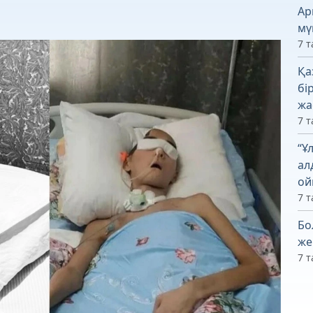
Ар
мү
7 т
Қа
бі
жа
7 т
“Ұ
ал
ой
7 т
Бо
же
7 т