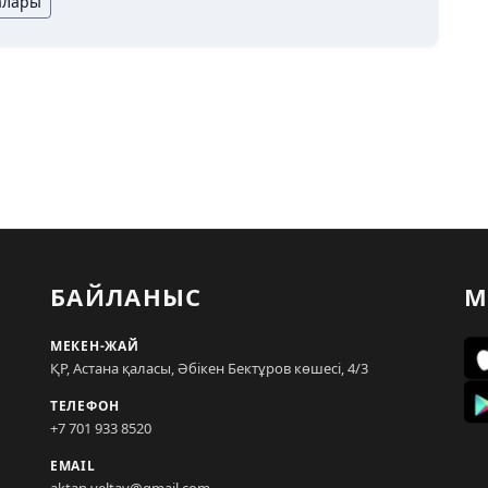
алары
БАЙЛАНЫС
М
МЕКЕН-ЖАЙ
ҚР, Астана қаласы, Әбікен Бектұров көшесі, 4/3
ТЕЛЕФОН
+7 701 933 8520
EMAIL
aktan.yeltay@gmail.com