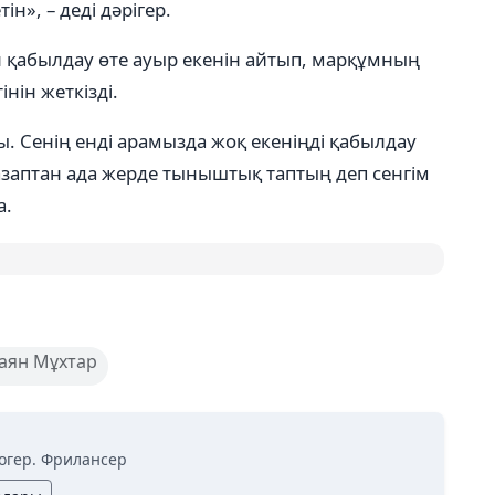
ін», – деді дәрігер.
н қабылдау өте ауыр екенін айтып, марқұмның
нін жеткізді.
ды. Сенің енді арамызда жоқ екеніңді қабылдау
 азаптан ада жерде тыныштық таптың деп сенгім
а.
аян Мұхтар
огер. Фрилансер