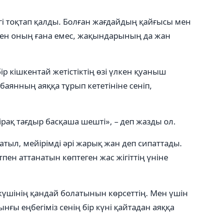
гі тоқтап қалды. Болған жағдайдың қайғысы мен
. Мен оның ғана емес, жақындарының да жан
р кішкентай жетістіктің өзі үлкен қуаныш
янның аяққа тұрып кететініне сеніп,
Бірақ тағдыр басқаша шешті», – деп жазды ол.
тыл, мейірімді әрі жарық жан деп сипаттады.
пен аттанатын көптеген жас жігіттің үніне
 күшінің қандай болатынын көрсеттің. Мен үшін
ынғы еңбегіміз сенің бір күні қайтадан аяққа