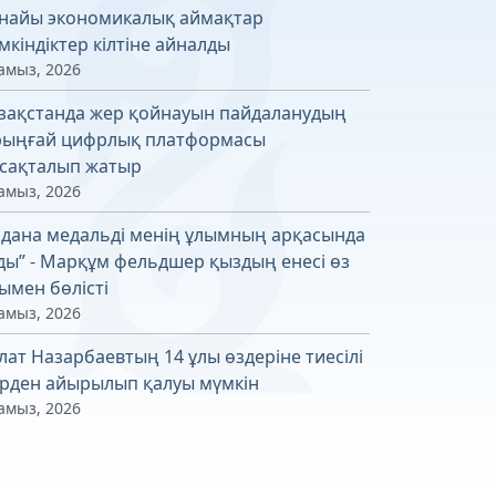
найы экономикалық аймақтар
мкіндіктер кілтіне айналды
амыз, 2026
зақстанда жер қойнауын пайдаланудың
рыңғай цифрлық платформасы
сақталып жатыр
амыз, 2026
лдана медальді менің ұлымның арқасында
ды” - Марқұм фельдшер қыздың енесі өз
ымен бөлісті
амыз, 2026
лат Назарбаевтың 14 ұлы өздеріне тиесілі
рден айырылып қалуы мүмкін
амыз, 2026