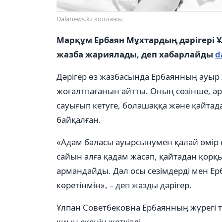
Dalanews.kz коллажы
Марқұм Ербаян Мұхтардың дәрігері Ұ
жазба жариялады, деп хабарлайды
d
Дәрігер өз жазбасында Ербаянның ауыр 
жоғалтпағанын айтты. Оның сөзінше, ә
сауығып кетуге, болашаққа және қайтада
байқалған.
«Адам баласы ауырсынумен қалай өмір сүр
сайын алға қадам жасап, қайтадан қорқ
армандайды. Дәл осы сезімдерді мен Ер
көретінмін», – деп жазды дәрігер.
Ұлпан Советбековна Ербаянның жүрегі т
қиын екенін жеткізді.