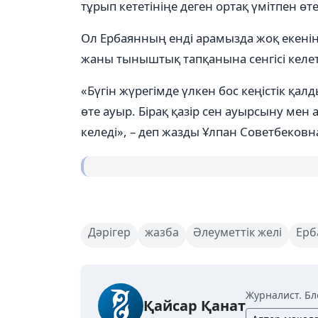
тұрып кететініңе деген ортақ үмітпен өтет
Ол Ербаянның енді арамызда жоқ екені
жаны тыныштық тапқанына сенгісі келеті
«Бүгін жүрегімде үлкен бос кеңістік қал
өте ауыр. Бірақ қазір сен ауырсыну мен
келеді», – деп жазды Ұлпан Советбековн
Дәрігер
жазба
Әлеуметтік желі
Ерб
Журналист. Бл
Қайсар Қанат