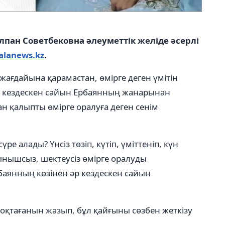
лпан Советбековна әлеуметтік желіде әсерлі
alanews.kz
.
жағдайына қарамастан, өмірге деген үмітін
р кездескен сайын Ербаянның жанарынан
н қалыпты өмірге оралуға деген сенім
е алады? Үнсіз төзіп, күтіп, үміттеніп, күн
ынышсыз, шектеусіз өмірге оралуды
баянның көзінен әр кездескен сайын
оқтағанын жазып, бұл қайғыны сөзбен жеткізу