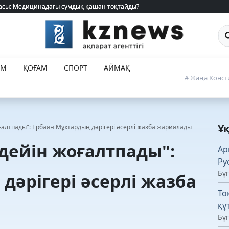
 жасы: Медицинадағы сұмдық қашан тоқтайды?
 жасы: Медицинадағы сұмдық қашан тоқтайды?
Са
ЕМ
ҚОҒАМ
СПОРТ
АЙМАҚ
# Жаңа Конст
Ұ
оғалтпады": Ербаян Мұхтардың дәрігері әсерлі жазба жариялады
 дейін жоғалтпады":
Ар
Ру
Бүг
дәрігері әсерлі жазба
То
құ
Бүг