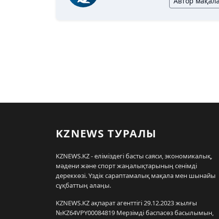
Автор мақал
KZNEWS ТУРАЛЫ
KZNEWS.KZ - еліміздегі басты саяси, экономикалық,
мәдени және спорт жаңалықтарының сенімді
дереккөзі. Үздік сараптамалық мақала мен шынайы
сұқбаттың алаңы.
KZNEWS.KZ ақпарат агенттігі 29.12.2023 жылғы
№KZ64VPY00084819 Мерзімді баспасөз басылымын,