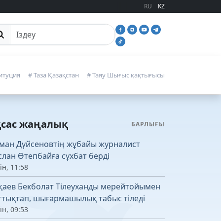
RU
KZ
йттан іздеу
итуция
# Таза Қазақстан
# Таяу Шығыс қақтығысы
қсас жаңалық
БАРЛЫҒЫ
ман Дүйсеновтің жұбайы журналист
слан Өтепбайға сұхбат берді
ін, 11:58
қаев Бекболат Тілеуханды мерейтойымен
ттықтап, шығармашылық табыс тіледі
ін, 09:53