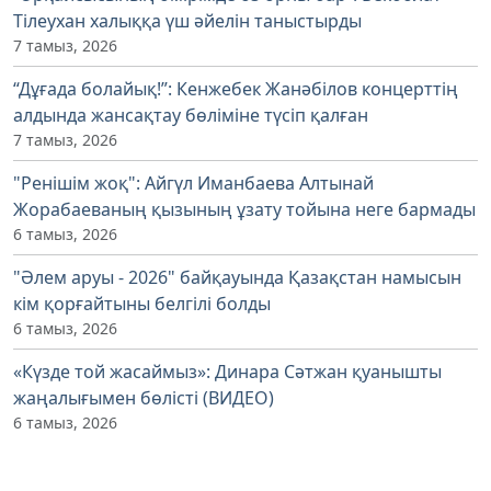
Тілеухан халыққа үш әйелін таныстырды
7 тамыз, 2026
“Дұғада болайық!”: Кенжебек Жанәбілов концерттің
алдында жансақтау бөліміне түсіп қалған
7 тамыз, 2026
"Ренішім жоқ": Айгүл Иманбаева Алтынай
Жорабаеваның қызының ұзату тойына неге бармады
6 тамыз, 2026
"Әлем аруы - 2026" байқауында Қазақстан намысын
кім қорғайтыны белгілі болды
6 тамыз, 2026
«Күзде той жасаймыз»: Динара Сәтжан қуанышты
жаңалығымен бөлісті (ВИДЕО)
6 тамыз, 2026