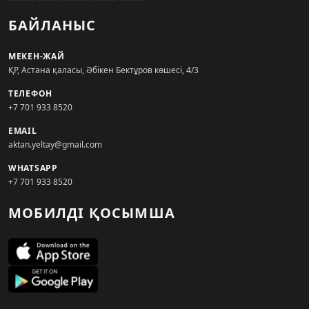
БАЙЛАНЫС
МЕКЕН-ЖАЙ
ҚР, Астана қаласы, Әбікен Бектұров көшесі, 4/3
ТЕЛЕФОН
+7 701 933 8520
EMAIL
aktan.yeltay@gmail.com
WHATSAPP
+7 701 933 8520
МОБИЛДІ ҚОСЫМША