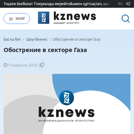
Тоқаев Бекболат Тілеуханды мерейтойымен құттықтап, шығармашылық т
Тоқаев Бекболат Тілеуханды мерейтойымен құттықтап, шығармашылық т
RU
KZ
МӘЗІР
Басты бет
/
Шоу-бизнес
/
Обострение в секторе Газа
Обострение в секторе Газа
13 қараша, 2018