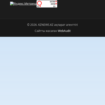
© 2026. KZNEWS.KZ ақпарат агенттігі
Сайтты жасаған
WebAudit