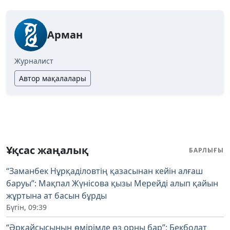
Арман
Журналист
Автор мақалалары
Ұқсас жаңалық
БАРЛЫҒЫ
“Заманбек Нұрқаділовтің қазасынан кейін алғаш
баруы”: Мақпал Жүнісова қызы Мерейді алып қайын
жұртына ат басын бұрды
Бүгін, 09:39
“Әрқайсысының өмірімде өз орны бар”: Бекболат