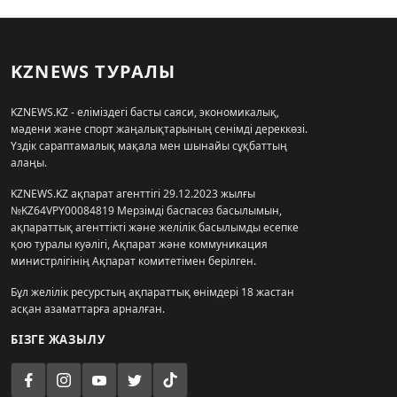
KZNEWS ТУРАЛЫ
KZNEWS.KZ - еліміздегі басты саяси, экономикалық,
мәдени және спорт жаңалықтарының сенімді дереккөзі.
Үздік сараптамалық мақала мен шынайы сұқбаттың
алаңы.
KZNEWS.KZ ақпарат агенттігі 29.12.2023 жылғы
№KZ64VPY00084819 Мерзімді баспасөз басылымын,
ақпараттық агенттікті және желілік басылымды есепке
қою туралы куәлігі, Ақпарат және коммуникация
министрлігінің Ақпарат комитетімен берілген.
Бұл желілік ресурстың ақпараттық өнімдері 18 жастан
асқан азаматтарға арналған.
БІЗГЕ ЖАЗЫЛУ