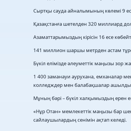
Сыртқы сауда айналымының көлемі 9 ес
Қазақстанға шетелден 320 миллиард до
Азаматтарымыздың кірісін 16 есе көбейт
141 миллион шаршы метрден астам тұр
Бүкіл елімізде әлеуметтік маңызы зор 
1 400 заманауи аурухана, емханалар ме
колледждер мен балабақшалар ашылды
Мұның бәрі – бүкіл халқымыздың ерен ең
«Нұр Отан» мемлекеттік маңызы бар шеш
сайлаушылардың сенімін ақтап келеді.