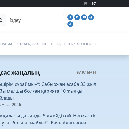
RU
KZ
йттан іздеу
итуция
# Таза Қазақстан
# Таяу Шығыс қақтығысы
қсас жаңалық
БАРЛЫҒЫ
ешірім сұраймын”: Сабыржан асаба 33 жыл
йы малшы болған қарияға 10 жылқы
йлады
амыз, 2026
асқалары да заңды білмейді ғой. Неге әртіс
путат бола алмайды?”: Баян Алагөзова