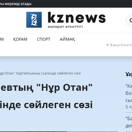
ты мерзімді атады
ты мерзімді атады
Са
ЕМ
ҚОҒАМ
СПОРТ
АЙМАҚ
# Жаңа Конст
Ұ
ұр Отан" партиясының съезінде сөйлеген сөзі
аевтың "Нұр Отан"
“К
бо
сы
нде сөйлеген сөзі
5 т
“Б
де