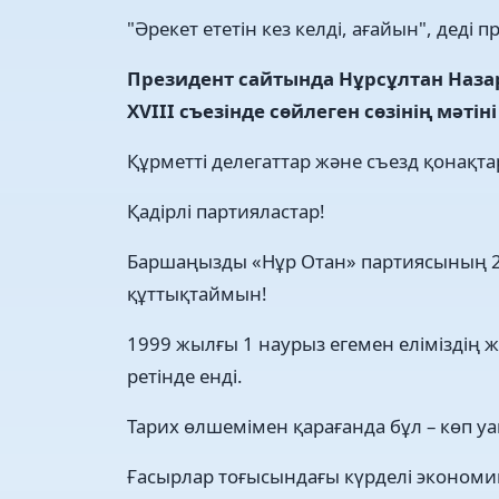
"Әрекет ететін кез келді, ағайын", деді п
Президент сайтында Нұрсұлтан Наза
XVIII съезінде сөйлеген сөзінің мәті
Құрметті делегаттар және съезд қонақта
Қадірлі партияластар!
Баршаңызды «Нұр Отан» партиясының 
құттықтаймын!
1999 жылғы 1 наурыз егемен еліміздің 
ретінде енді.
Тарих өлшемімен қарағанда бұл – көп уақы
Ғасырлар тоғысындағы күрделі экономик