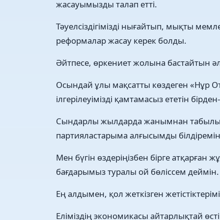
жасауымызды талап етті.
Тәуелсіздігімізді нығайтып, мықты мемл
реформалар жасау керек болды.
Әйтпесе, өркениет жолына бастайтын әл
Осындай ұлы мақсатты көздеген «Нұр От
ілгерілеуімізді қамтамасыз ететін бірде
Сындарлы жылдарда жанымнан табылып,
партияластарыма алғысымды білдіремін
Мен бүгін өздеріңізбен бірге атқарға
бағдарымыз туралы ой бөліссем деймін.
Ең алдымен, қол жеткізген жетістіктері
Еліміздің экономикасы айтарлықтай өсті