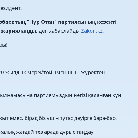
резидент.
рбаевтың "Нұр Отан" партиясының кезекті
ні жарияланды,
деп хабарлайды
Zakon.kz
.
ры!
20 жылдық мерейтойымен шын жүректен
жылнамасына партиямыздың негізі қаланған күн
т емес, бірақ біз үшін тұтас дәуірге бара-бар.
алық жағдай тез арада дұрыс таңдау