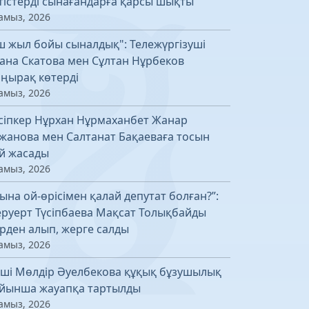
тістерді сынағандарға қарсы шықты
амыз, 2026
ш жыл бойы сыналдық": Тележүргізуші
ана Скатова мен Сұлтан Нұрбеков
ңырақ көтерді
амыз, 2026
сіпкер Нұрхан Нұрмаханбет Жанар
жанова мен Салтанат Бақаеваға тосын
й жасады
амыз, 2026
ына ой-өрісімен қалай депутат болған?”:
руерт Түсіпбаева Мақсат Толықбайды
рден алып, жерге салды
амыз, 2026
ші Мөлдір Әуелбекова құқық бұзушылық
йынша жауапқа тартылды
амыз, 2026