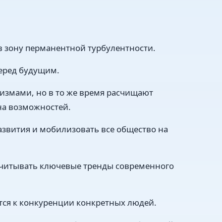
 в зону перманентной турбулентности.
перед будущим.
измами, но в то же время расчищают
на возможностей.
азвития и мобилизовать все общество на
читывать ключевые тренды современного
ится к конкуренции конкретных людей.