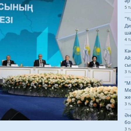
әр
5 т
"Ү
Ди
ша
4 т
Кә
Ай
сы
3 т
“М
Ме
же
3 т
Ән
бо
3 т