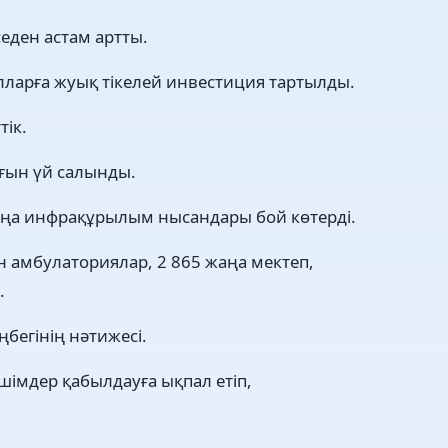
еден астам артты.
лларға жуық тікелей инвестиция тартылды.
тік.
ғын үй салынды.
жаңа инфрақұрылым нысандары бой көтерді.
н амбулаториялар, 2 865 жаңа мектеп,
.
бегінің нәтижесі.
імдер қабылдауға ықпал етіп,