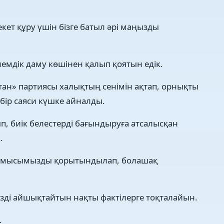
екет құру үшін бізге батыл әрі маңызды
емдік даму көшінен қалып қоятын едік.
ан» партиясы халықтың сенімін ақтап, орнықты
н-бір саяси күшке айналды.
 биік белестерді бағындыруға атсалысқан
.
н жұмысымызды қорытындылап, болашақ
мізді айшықтайтын нақты фактілерге тоқталайын.
.