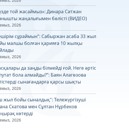
амыз, 2026
үзде той жасаймыз»: Динара Сәтжан
анышты жаңалығымен бөлісті (ВИДЕО)
амыз, 2026
ешірім сұраймын”: Сабыржан асаба 33 жыл
йы малшы болған қарияға 10 жылқы
йлады
амыз, 2026
асқалары да заңды білмейді ғой. Неге әртіс
путат бола алмайды?”: Баян Алагөзова
тістерді сынағандарға қарсы шықты
амыз, 2026
ш жыл бойы сыналдық": Тележүргізуші
ана Скатова мен Сұлтан Нұрбеков
ңырақ көтерді
амыз, 2026