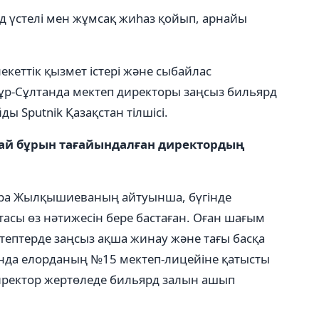
рд үстелі мен жұмсақ жиһаз қойып, арнайы
кеттік қызмет істері және сыбайлас
Нұр-Сұлтанда мектеп директоры заңсыз бильярд
 Sputnik Қазақстан тілшісі.
 ай бұрын тағайындалған директордың
ира Жылқышиеваның айтуынша, бүгінде
асы өз нәтижесін бере бастаған. Оған шағым
ктептерде заңсыз ақша жинау және тағы басқа
да елорданың №15 мектеп-лицейіне қатысты
иректор жертөледе бильярд залын ашып