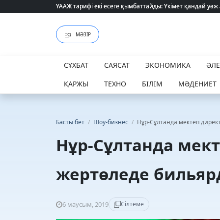
ҮААЖ тарифі екі есеге қымбаттайды: Үкімет қандай уәж
ҮААЖ тарифі екі есеге қымбаттайды: Үкімет қандай уәж
МӘЗІР
СҰХБАТ
САЯСАТ
ЭКОНОМИКА
ӘЛ
ҚАРЖЫ
ТЕХНО
БІЛІМ
МӘДЕНИЕТ
Басты бет
/
Шоу-бизнес
/
Нұр-Сұлтанда мектеп дирек
Нұр-Сұлтанда мек
жертөледе бильяр
6 маусым, 2019
Сілтеме