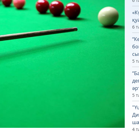
6 т
«К
қу
6 т
“К
бо
сы
5 т
“Б
де
әр
5 т
"Ү
Ди
ша
4 т