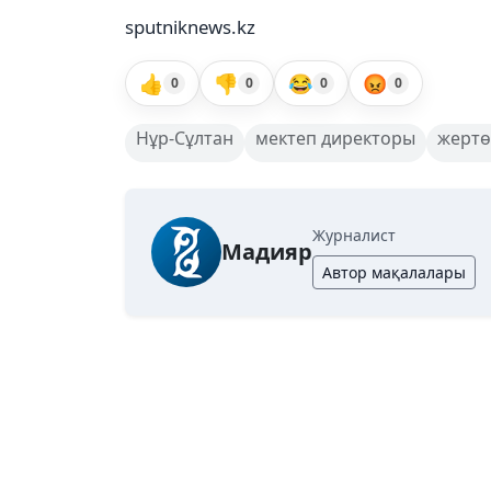
sputniknews.kz
👍
👎
😂
😡
0
0
0
0
Нұр-Сұлтан
мектеп директоры
жертө
Журналист
Мадияр
Автор мақалалары