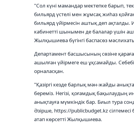
"Сол күні мамандар мектепке барып, текс
бильярд үстелі мен жұмсақ жиһаз қойған
бильярд үйірмесін аштық деп ақталды. Иә
кабинетті шынымен де балалар үшін ашты
Жылқышиева бүгінгі баспасөз мәслихат
Департамент басшысының сөзіне қараға
ашылған үйірмеге еш ұқсамайды. Себебі
орналасқан.
"Қазіргі кезде барлық мән-жайды анықта
береміз. Негізі, қоғамдық бақылаудың и
анықтауға мүмкіндік бар. Биыл тура сон
Әзірше, https://publicbudget.kz сілтеме
атап көрсетті Жылқышиева.