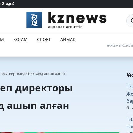
 айтады?
 айтады?
Са
ЕМ
ҚОҒАМ
СПОРТ
АЙМАҚ
# Жаңа Конст
Ұ
торы жертөледе бильярд ашып алған
теп директоры
"Р
Жо
ба
д ашып алған
6 т
"Ә
на