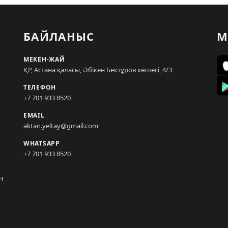
БАЙЛАНЫС
М
МЕКЕН-ЖАЙ
ҚР, Астана қаласы, Әбікен Бектұров көшесі, 4/3
ТЕЛЕФОН
+7 701 933 8520
EMAIL
aktan.yeltay@gmail.com
WHATSAPP
+7 701 933 8520
н