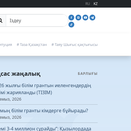
RU
KZ
йттан іздеу
итуция
# Таза Қазақстан
# Таяу Шығыс қақтығысы
қсас жаңалық
БАРЛЫҒЫ
26 жылғы білім грантын иеленгендердің
зімі жарияланды (ТІЗІМ)
амыз, 2026
 мың білім гранты кімдерге бұйырады?
амыз, 2026
емі 3-4 миллион сұрайды”: Қызылордада