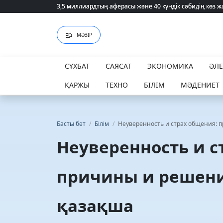
3,5 миллиардтың аферасы және 40 күндік сәбидің көз
3,5 миллиардтың аферасы және 40 күндік сәбидің көз
МӘЗІР
СҰХБАТ
САЯСАТ
ЭКОНОМИКА
ӘЛ
ҚАРЖЫ
ТЕХНО
БІЛІМ
МӘДЕНИЕТ
Басты бет
/
Білім
/
Неуверенность и страх общения: 
Неуверенность и с
причины и решен
қазақша