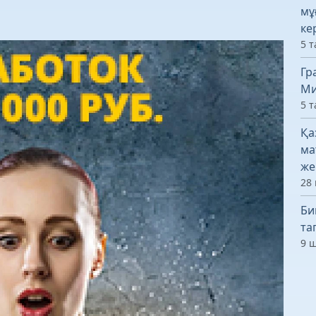
мұ
ке
5 т
Гр
Ми
5 т
Қа
ма
же
28 
Би
та
9 ш