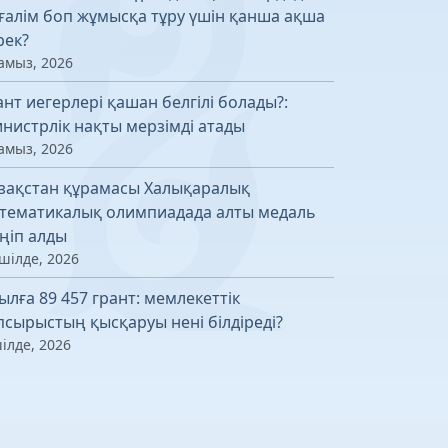
ғалім боп жұмысқа тұру үшін қанша ақша
рек?
амыз, 2026
ант иегерлері қашан белгілі болады?:
нистрлік нақты мерзімді атады
амыз, 2026
зақстан құрамасы Халықаралық
тематикалық олимпиадада алты медаль
ңіп алды
шілде, 2026
ылға 89 457 грант: мемлекеттік
псырыстың қысқаруы нені білдіреді?
ілде, 2026