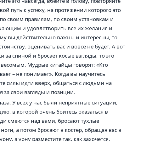
те это навсегда, вбейте в голову, повторяйте
свой путь к успеху, на протяжении которого это
 по своим правилам, по своим установкам и
ужающим и удовлетворить все их желания и
кому вы действительно важны и интересны, то
стоинству, оценивать вас и вовсе не будет. А вот
 за спиной и бросает косые взгляды, то это
ь весомым. Мудрые китайцы говорят: «Кто
вает – не понимает». Когда вы научитесь
ете силы идти вверх, общаться с людьми на
я за свои взгляды и позиции.
лаза. У всех у нас были неприятные ситуации,
цию, в которой очень боитесь оказаться в
юди смеются над вами, бросают тухлые
оги, а потом бросают в костер, обращая вас в
рну, а урну разместите так, как захочется.