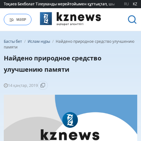
Тоқаев Бекболат Тілеуханды мерейтойымен құттықтап, шығармашылық т
Тоқаев Бекболат Тілеуханды мерейтойымен құттықтап, шығармашылық т
RU
KZ
МӘЗІР
Басты бет
/
Ислам нұры
/
Найдено природное средство улучшению
памяти
Найдено природное средство
улучшению памяти
14 қаңтар, 2019