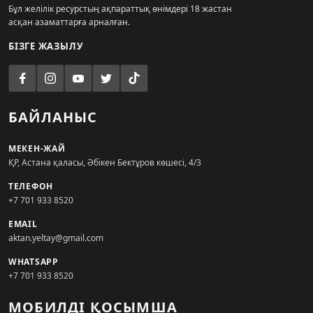
Бұл желілік ресурстың ақпараттық өнімдері 18 жастан
асқан азаматтарға арналған.
БІЗГЕ ЖАЗЫЛУ
БАЙЛАНЫС
МЕКЕН-ЖАЙ
ҚР, Астана қаласы, Әбікен Бектұров көшесі, 4/3
ТЕЛЕФОН
+7 701 933 8520
EMAIL
aktan.yeltay@gmail.com
WHATSAPP
+7 701 933 8520
МОБИЛДІ ҚОСЫМША