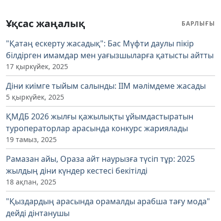
Ұқсас жаңалық
БАРЛЫҒЫ
"Қатаң ескерту жасадық": Бас Мүфти даулы пікір
білдірген имамдар мен уағызшыларға қатысты айтты
17 қыркүйек, 2025
Діни киімге тыйым салынды: ІІМ мәлімдеме жасады
5 қыркүйек, 2025
ҚМДБ 2026 жылғы қажылықты ұйымдастыратын
туроператорлар арасында конкурс жариялады
19 тамыз, 2025
Рамазан айы, Ораза айт наурызға түсіп тұр: 2025
жылдың діни күндер кестесі бекітілді
18 ақпан, 2025
"Қыздардың арасында орамалды арабша тағу мода"
дейді дінтанушы