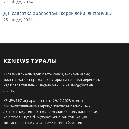
27 шілде, 2024
Дін саясатқа араласпауы керек дейді дінтанушы
25 шілде, 2024
KZNEWS ТУРАЛЫ
KZNEWS.KZ - еліміздегі басты саяси, экономикалық,
мәдени және спорт жаңалықтарының сенімді дереккөзі.
Үздік сараптамалық мақала мен шынайы сұқбаттың
алаңы.
KZNEWS.KZ ақпарат агенттігі 29.12.2023 жылғы
№KZ64VPY00084819 Мерзімді баспасөз басылымын,
ақпараттық агенттікті және желілік басылымды есепке
қою туралы куәлігі, Ақпарат және коммуникация
министрлігінің Ақпарат комитетімен берілген.