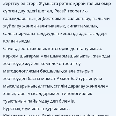
Зерттеу әдістері. Жұмыста ретіне қарай ғалым өмір
сүрген дәуірдегі шет ел, Ресей теоретик-
ғалымдарының еңбектерімен салыстыру, ғылыми
жүйелеу және аналитикалық, сипаттамалық,
салыстырмалы талдаудың кешенді әдіс-тәсілдері
қолданылды.
Стильді эстетикалық категория деп тануымыз,
көркем шығарма мен шығармашылықты, жанрды
зерттеуде жүйелі-комплексті зерттеу
методологиясын басшылыққа ала отырып
зерттеудегі басты мақсат Ахмет Байтұрсынұлы
мысалдарының ұлттық стилін даралау және әлем
халықтары мысалдарымен типологиялық
туыстығын пайымдау деп білеміз.
Курстық жұмыстың құрылымы:
Кіріспеден, негізгі бөлім екі тараудан, екінші тарау