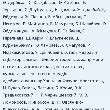
Ә. Дербісәлі, С. Қасқабасов, Ө. Айтбаев, Е.
Тұрсынов, С. Дәуітұлы, Д. Ысқақұлы, Ж. Дәдебай, Қ.
Әбдезұлы, Ж. Тілепов, Б. Абылқасымов, С.
Негимов, Б. Майтанов, Б. Мамраев, Б. Шалабаев, Ө.
Әбдиманұлы, А. Ісімақова, Б. Әзібаева, Г.
Пірәлиева, Ш. Керім, Г. Елеукенова, Ш.
Құрманбайұлы, Ә. Хамраев, Ж. Смағұлов, Р.
Имахамбетова, Ұ. Еркінбаев т. б. ғалымдардың
еңбектері алынды. Әдебиет теориясы, жанр және
поэтика, лингвистикалық поэтика, өлең
құрылысын зерттеген шет елдік
әдебиеттанушылар Ханна әл-Фахури, Аристотель,
Н. Буало, Гегель, Лессинг, Б. Кроче, В. К.
Тредьяковский, Н. Г. Чернышевский, М. В.
Ломоносов, Р. Якобсон, Д. Н. Овсянико-
Куликовский, А. А. Потебня, Б. М. Томашевский, В.