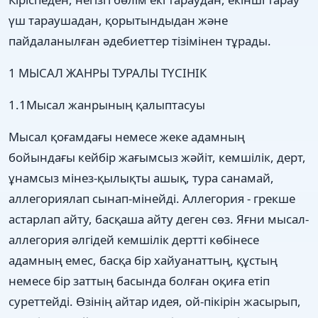
үш тараушадан, қорытындыдан және
пайдаланылған әдебиеттер тізімінен тұрады.
1 МЫСАЛ ЖАНРЫ ТУРАЛЫ ТҮСІНІК
1.1Мысал жанрының қалыптасуы
Мысал қоғамдағы немесе жеке адамның
бойындағы кейбір жағымсыз жәйіт, кемшілік, дерт,
ұнамсыз мінез-қылықты ашық, тура санамай,
аллегориялап сынап-мінейді. Аллегория - грекше
астарлап айту, басқаша айту деген сөз. Яғни мысал-
аллегория әлгідей кемшілік дертті көбінесе
адамның емес, басқа бір хайуанаттың, құстың
немесе бір заттың басында болған оқиға етіп
суреттейді. Өзінің айтар идея, ой-пікірін жасырып,