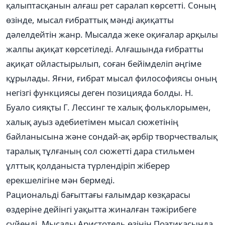
қалыптасқанын алғаш рет саралап көрсетті. Соның
өзінде, мысал ғибраттық мәнді ақиқатты
дәлелдейтін жанр. Мысалда жеке оқиғалар арқылы
жалпы ақиқат көрсетіледі. Алғашында ғибратты
ақиқат ойластырылып, соған бейімделіп әңгіме
құрылады. Яғни, ғибрат мысал философиясы оның
негізгі функциясы деген позицияда болды. Н.
Буало сияқты Г. Лессинг те халық фольклорымен,
халық ауыз әдебиетімен мысал сюжетінің
байланысына және сондай-ақ әрбір творчествалық
таралық тұлғаның сол сюжетті дара стильмен
ұлттық қолданыста түрлендіріп жіберер
ерекшелігіне мән бермеді.
Рациональді бағыттағы ғалымдар көзқарасы
өздеріне дейінгі уақытта жиналған тәжірибеге
сүйенді. Мысалы Аристотель өзінің Поэтикасында