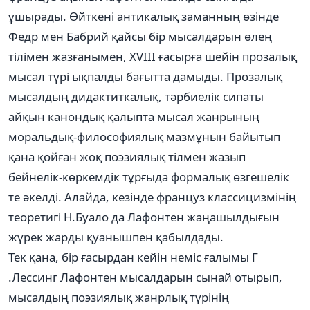
ұшырады. Өйткені антикалық заманның өзінде
Федр мен Бабрий қайсы бір мысалдарын өлең
тілімен жазғанымен, XVIII ғасырға шейін прозалық
мысал түрі ықпалды бағытта дамыды. Прозалық
мысалдың дидактиткалық, тәрбиелік сипаты
айқын канондық қалыпта мысал жанрының
моральдық-философиялық мазмұнын байытып
қана қойған жоқ поэзиялық тілмен жазып
бейнелік-көркемдік тұрғыда формалық өзгешелік
те әкелді. Алайда, кезінде француз классицизмінің
теоретигі Н.Буало да Лафонтен жаңашылдығын
жүрек жарды қуанышпен қабылдады.
Тек қана, бір ғасырдан кейін неміс ғалымы Г
.Лессинг Лафонтен мысалдарын сынай отырып,
мысалдың поэзиялық жанрлық түрінің