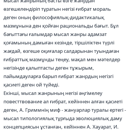
мысал жанрының басты өзге жанрдан
өзгешелендіріп тұратын негізі ғибрат мораль
деген оның философиялық-дидактикалық
мазмұнына ден қойған рациональды бағыт. Бұл
бағыттағы ғалымдар мысал жанры адамзат
қоғамының дамыған кезінде, тіршіліктен түрлі
жағдай, өзгеше оқиғалар салдарынан туындаған
ғибраттық мазмұнды теңеу, мақал мен мәтелдер
негізінде қалыптасты деген тұжырым,
пайымдауларға барып ғибрат жанрдың негізгі
қасиеті деген ой түйеді.
Екінші, мысал жанрының негізі әңгімелеу
повесттвование ал ғибрат, кейіннен алған қасиеті
деген, А. Гриммнің миф - жануарлар туралы ертегі -
мысал типологиялық тұрғыда эволюциялық даму
концепциясын ұстанған, кейіннен А. Хауарат, И.