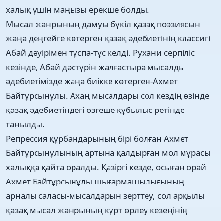
халық үшін маңызы ерекше болды.
Мысал жанрының дамуы бүкіл қазақ поэзиясын
жаңа деңгейге көтерген қазақ әдебиетінің классигі
Абай дәуірімен тұспа-тұс келді. Рухани серпіліс
кезінде, Абай дәстүрін жалғастыра мысалды
әдебиетімізде жаңа биікке көтерген-Ахмет
Байтұрсынұлы. Ахаң мысалдары сол кездің өзінде
қазақ әдебиетіндегі өзгеше құбылыс ретінде
танылды.
Репрессия құрбандарының бірі болған Ахмет
Байтұрсынұлының артына қалдырған мол мұрасы
халыққа қайта оралды. Қазіргі кезде, осыған орай
Ахмет Байтұрсынұлы шығармашылығының
арналы саласы-мысалдарын зерттеу, сол арқылы
қазақ мысал жанрының күрт өрлеу кезеңінің