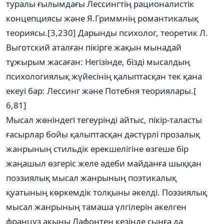
туралы ғылымдағы Лессингтің рационалистік
концепциясы және Я.Гриммнің романтикалық
теориясы.[3,230] Дарынды психолог, теоретик Л.
Выготский аталған пікірге жақын мынадай
тұжырым жасаған: Негізінде, бізді мысалдың
психологиялық жүйесінің қалыптасқан тек қана
екеуі бар: Лессинг және Потебня теориялары.[
6,81]
Мысал жөніндегі тегеурінді айтыс, пікір-таласты
ғасырлар бойы қалыптасқан дәстүрлі прозалық
жанрының стильдік ерекшелігіне өзгеше бір
жаңашыл өзгеріс желе әдеби майданға шыққан
поэзиялық мысал жанрының поэтикалық
қуатының көркемдік толқыны әкелді. Поэзиялық
мысал жанрының тамаша үлгілерін әкелген
француз ақыны Лафонтен кезінде сынға да