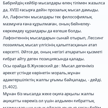
Бабрийдің кейбір мысалдары өлең тілімен жазылса
да, XVIII ғасырға дейін прозалық мысал дамыды.
Ал, Лафонтен мысалдары тек философиялық
мазмұнға ғана құрылмаған, оның бейнелеу-
көркемдеу құралдары да өзгеше болды.
Лафонтеннің мысалдарын сынай отырып, Лессинг
поэзиялық мысал үлгісінің қалыптасқанын атап
көрсетті. Әйтсе де, оның негізгі атқаратын қызметі
ғибрат айту деген позициясында қалады.
Осы орайда В.Жуковский де : Мысал дегеніміз
әрекет үстінде көрінетін мораль,мұнан
адамгершіліктің жалпы ұғымы байқалады, - дейді.
[5,402].
Мұнан біз мысалда жеке оқиға арқылы жалпы
ақиқатты көреміз.ол үшін алдымен ғибраттық
мазмұндағы шындық ойластырылып,соған бейім