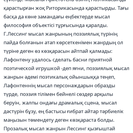
қарастырған жоқ Риторикасында қарастырды. Тағы
басқа да көне замандағы еңбектерде мысал
философия объектісі тұрғысында қаралды.
Г.Лессинг мысал жанрының поэзиялық түрінің
пайда болғанын атап көрсеткенімен жанрдың ол
түріне деген өз көзқарасын айтпай қалмады:
Лафонтену удалось сделать басни приятной
поэтической игрушкой -деп яғни, поэзиялық мысал
жанрын әдемі поэтикалық ойыншыққа теңеп,
Лафонтеннің мысал персонаждарын образды
түрде, поэзия тілімен бейнелі сөздер арқылы
беруін, жалпы ондағы драмалық сцена, мысал
дәстүрін бұзу, ең бастысы ғибрат айтар тәрбиелік
маңызын төмендету деген көзқараста болды.
Прозалық мысал жанрын Лессинг қызғыштай