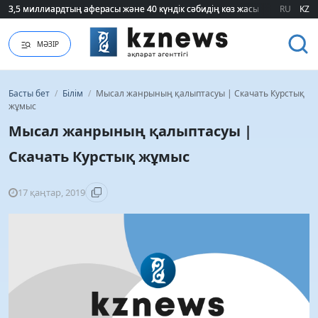
RU
KZ
75 мың білім гранты кімдерге бұйырады?
МӘЗІР
Басты бет
/
Білім
/
Мысал жанрының қалыптасуы | Скачать Курстық
жұмыс
Мысал жанрының қалыптасуы |
Скачать Курстық жұмыс
17 қаңтар, 2019