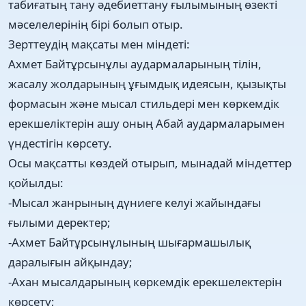
табиғатың тану әдебиеттану ғылымының өзекті
мәселелерінің бірі болып отыр.
Зерттеудің мақсаты мен міндеті:
Ахмет Байтұрсынұлы аудармаларының тілін,
жасалу жолдарының ұғымдық идеясын, қызықты
формасын және мысал стильдері мен көркемдік
ерекшеліктерін ашу оның Абай аудармаларымен
үндестігін көрсету.
Осы мақсатты көздей отырып, мынадай міндеттер
қойылды:
-Мысал жанрының дүниеге келуі жайындағы
ғылыми деректер;
-Ахмет Байтұрсынұлының шығармашылық
даралығын айқындау;
-Ахан мысалдарының көркемдік ерекшелектерін
көрсету;