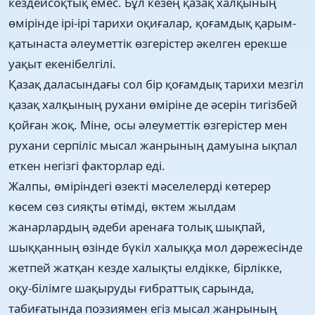
кездейсоқтық емес. Бұл кезең қазақ халқының
өмірінде ірі-ірі тарихи оқиғалар, қоғамдық қарым-
қатынаста әлеуметтік өзгерістер әкелген ерекше
уақыт екенібелгілі.
Қазақ даласындағы сол бір қоғамдық тарихи мезгіл
қазақ халқының рухани өміріне де әсерін тигізбей
қойған жоқ. Міне, осы әлеуметтік өзгерістер мен
рухани серпіліс мысал жанрының дамуына ықпал
еткен негізгі факторлар еді.
Жалпы, өміріндегі өзекті мәселелерді көтерер
көсем сөз сияқты өтімді, өктем жылдам
жанарлардың әдеби аренаға толық шықпай,
шыққанның өзінде бүкіл халыққа мол дәрежесінде
жетпей жатқан кезде халықты елдікке, бірлікке,
оқу-білімге шақыруды ғибраттық сарында,
табиғатында поэзиямен егіз мысал жанрының