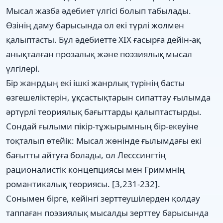
Мысал жазба әдебиет үлгісі болып табылады.
Өзінің даму барысында ол екі түрлі жолмен
қалыптасты. Бұл әдебиетте XIX ғасырға дейін-ақ
анықталған прозалық және поэзиялық мысал
үлгілері.
Бір жанрдың екі ішкі жанрлық түрінің басты
өзгешеліктерін, ұқсастықтарын сипаттау ғылымда
әртүрлі теориялық бағыттарды қалыптастырды.
Сондай ғылыми пікір-тұжырымның бір-екеуіне
тоқталып өтейік: Мысал жөнінде ғылымдағы екі
бағытты айтуға болады, ол Лесссингтің
рационалистік концепциясы мен Гриммнің
романтикалық теориясы. [3,231-232].
Сонымен бірге, кейінгі зерттеушілерден қолдау
таппаған поэзиялық мысалды зерттеу барысында