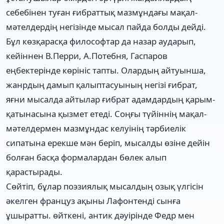
себебінен туған ғибраттық мазмұндағы мақал-
мәтелдердің негізінде мысал пайда болды дейді.
Бұл көзқарасқа философтар да назар аударып,
кейіннен В.Перри, А.Потебня, Гаспаров
еңбектерінде көрініс тапты. Олардың айтуынша,
жанрдың дамып қалыптасуының негізі ғибрат,
яғни мысалда айтылар ғибрат адамдардың қарым-
қатынасына қызмет етеді. Соңғы түйіннің мақал-
мәтелдермен мазмұндас келуінің тәрбиелік
сипатына ерекше мән беріп, мысалды өзіне дейін
болған басқа формалардан бөлек алып
қарастырады.
Сөйтіп, бұлар поэзиялық мысалдың озық үлгісін
әкелген француз ақыны Лафонтенді сынға
ұшыратты. өйткені, антик дәуірінде Федр мен