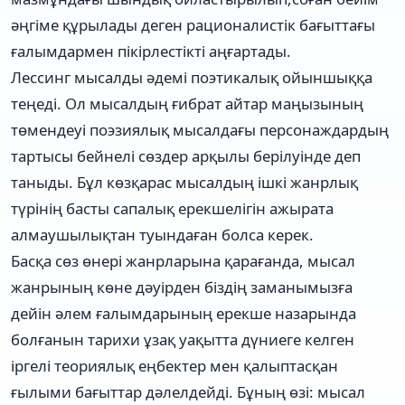
әңгіме құрылады деген рационалистік бағыттағы
ғалымдармен пікірлестікті аңғартады.
Лессинг мысалды әдемі поэтикалық ойыншыққа
теңеді. Ол мысалдың ғибрат айтар маңызының
төмендеуі поэзиялық мысалдағы персонаждардың
тартысы бейнелі сөздер арқылы берілуінде деп
таныды. Бұл көзқарас мысалдың ішкі жанрлық
түрінің басты сапалық ерекшелігін ажырата
алмаушылықтан туындаған болса керек.
Басқа сөз өнері жанрларына қарағанда, мысал
жанрының көне дәуірден біздің заманымызға
дейін әлем ғалымдарының ерекше назарында
болғанын тарихи ұзақ уақытта дүниеге келген
іргелі теориялық еңбектер мен қалыптасқан
ғылыми бағыттар дәлелдейді. Бұның өзі: мысал