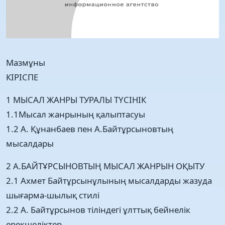
Мазмұны
КІРІСПЕ
1 МЫСАЛ ЖАНРЫ ТУРАЛЫ ТҮСІНІК
1.1Мысал жанрының қалыптасуы
1.2 А. Құнанбаев пен А.Байтұрсыновтың
мысалдары
2 А.БАЙТҰРСЫНОВТЫҢ МЫСАЛ ЖАНРЫН ОҚЫТУ
2.1 Ахмет Байтұрсынұлының мысалдарды жазуда
шығарма-шылық стилі
2.2 А. Байтұрсынов тіліндегі ұлттық бейнелік
ерекшеліктер