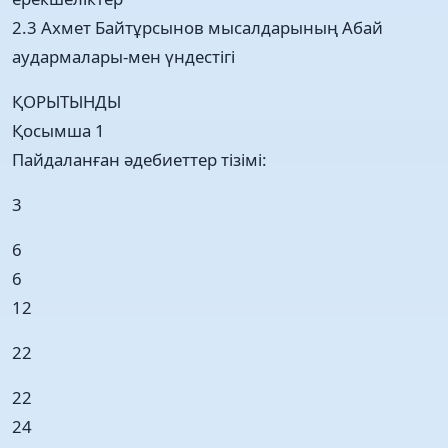
2.3 Ахмет Байтұрсынов мысалдарының Абай
аудармалары-мен үндестігі
ҚОРЫТЫНДЫ
Қосымша 1
Пайдаланған әдебиеттер тізімі:
3
6
6
12
22
22
24