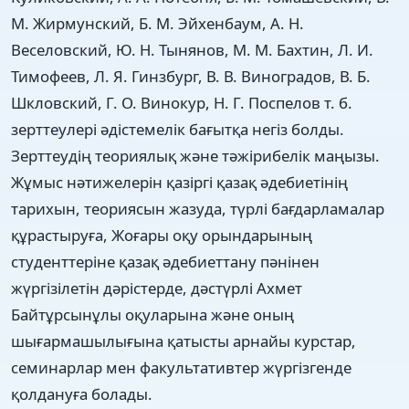
М. Жирмунский, Б. М. Эйхенбаум, А. Н.
Веселовский, Ю. Н. Тынянов, М. М. Бахтин, Л. И.
Тимофеев, Л. Я. Гинзбург, В. В. Виноградов, В. Б.
Шкловский, Г. О. Винокур, Н. Г. Поспелов т. б.
зерттеулері әдістемелік бағытқа негіз болды.
Зерттеудің теориялық және тәжірибелік маңызы.
Жұмыс нәтижелерін қазіргі қазақ әдебиетінің
тарихын, теориясын жазуда, түрлі бағдарламалар
құрастыруға, Жоғары оқу орындарының
студенттеріне қазақ әдебиеттану пәнінен
жүргізілетін дәрістерде, дәстүрлі Ахмет
Байтұрсынұлы оқуларына және оның
шығармашылығына қатысты арнайы курстар,
семинарлар мен факультативтер жүргізгенде
қолдануға болады.