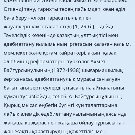
қажеттілігін айта келе Елбасымыз Н. Ә. Назарбаев:
Өткенді тану, тарихты терең пайымдап, оған әділ
баға беру - үлкен парасаттылық пен
жауапкершілікті талап етеді [1, 29-б.], - дейді.
Тәуелсіздік кезеңінде қазақтың ұлттық тілі мен
әдебиеттану ғылымының іргетасын қалаған ғалым,
мемлекет және қоғам қайраткері, ақын, қазақ
әліпбиінің реформаторы, түрколог Ахмет
Байтұрсынұлының (1872-1938) шығармашылық
зертханасы, әдебиеттанулық мұрасы сан алуан
бағыттағы зерттеулердің нысанына айналатыны
күмән туғызбайды, себебі А. Байтұрсынұлының
Қырық мысал еңбегін бүгінгі күн талаптарына
лайық әлемдік әдебиеттану ғылымының аясында
жаңаша көзқарас пен жаңаша ойлау тұрғысынан
жан-жақты қарастырудың қажеттілігі мен