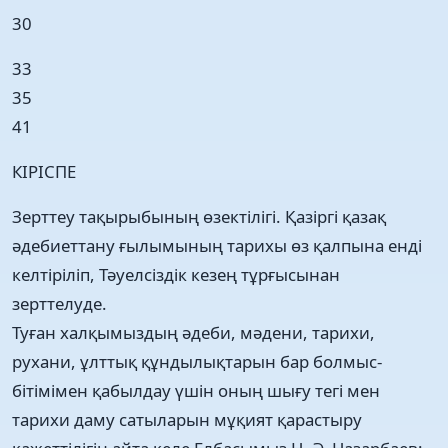
30
33
35
41
КІРІСПЕ
Зерттеу тақырыбының өзектілігі. Қазіргі қазақ
әдебиеттану ғылымының тарихы өз қалпына енді
келтіріліп, Тәуелсіздік кезең тұрғысынан
зерттелуде.
Туған халқымыздың әдеби, мәдени, тарихи,
рухани, ұлттық құндылықтарын бар болмыс-
бітімімен қабылдау үшін оның шығу тегі мен
тарихи даму сатыларын мұқият қарастыру