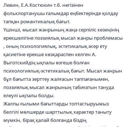
Левин, Е.А.Костюхин т.б. негізінен
фольклортанушы ғалымдар еңбектерінде қолдау
тапқан романтикалық бағыт.
Үшінші, мысал жанрының жаңа серпіліс кезеңінің
ерекшелігіне поэзиялық мысал жанры проблемасы
, оның психологиялық, эстетикалық әсер ету
қасиетіне ерекше көзқараспен келген А.
Выготскийдің ықпалы өзгеше болған
психологиялық-эстетикалық бағыт. Мысал жанрын
бұл бағытта зерттеу жалғасын таппағанымен,
поэзиялық мысал жанрының табиғатын тануда
елеулі ықпалы болды.
Жалпы ғылыми бағыттарды топтастыруымыз
белгілі мөлшерде шарттылық характер таныту
мүмкін, бірақ қалай болғанда біздің