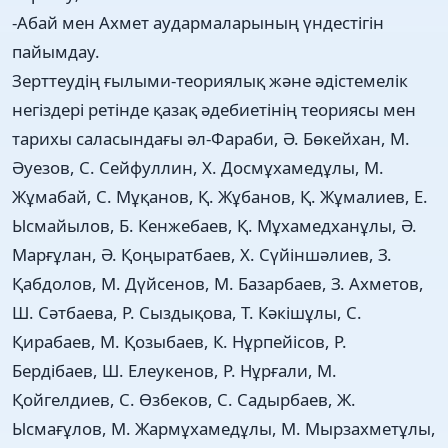
-Абай мен Ахмет аудармаларының үндестігін
пайымдау.
Зерттеудің ғылыми-теориялық және әдістемелік
негіздері ретінде қазақ әдебиетінің теориясы мен
тарихы саласындағы әл-Фараби, Ә. Бөкейхан, М.
Әуезов, С. Сейфуллин, Х. Досмұхамедұлы, М.
Жұмабай, С. Мұқанов, Қ. Жұбанов, Қ. Жұмалиев, Е.
Ысмайылов, Б. Кенжебаев, Қ. Мұхамедханұлы, Ә.
Марғұлан, Ә. Қоңыратбаев, Х. Сүйіншәлиев, З.
Қабдолов, М. Дүйсенов, М. Базарбаев, З. Ахметов,
Ш. Сәтбаева, Р. Сыздықова, Т. Кәкішұлы, С.
Қирабаев, М. Қозыбаев, К. Нұрпейісов, Р.
Бердібаев, Ш. Елеукенов, Р. Нұрғали, М.
Қойгелдиев, С. Өзбеков, С. Садырбаев, Ж.
Ысмағұлов, М. Жармұхамедұлы, М. Мырзахметұлы,