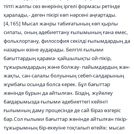
тіпті жалпы сөз өнерінің іргелі формасы ретінде
қаралады,- деген пікірі көп нәрсені аңғартады.
[4,165] Мысал жанры табиғатының көп қырлы
сипаты, оның әдебиеттану ғылымының ғана емес,
фольклортану, философия секілді ғылымдардың да
назарын өзіне аударады. Белгілі ғылыми
бағыттардың қарама- қайшылықты ой-пікір,
тұжырымдардың және болжау- пайымдардың жан-
жақты, сан-салалы болуының себеп-салдарының
жұмбағы осында болса керек. Бұл бағыттар
жөнінде бұрын да айтылған. Біздің, жүйелеу
бағдарымызда ғылыми әдебиеттегі кейінгі
ғылымның даму процесінде де сай біраз өзгеріс
бар.Cол ғылыми бағыттар жөнінде айтылған пікір-
тұжырымның бір-екеуіне тоқталып өтейік: мысал