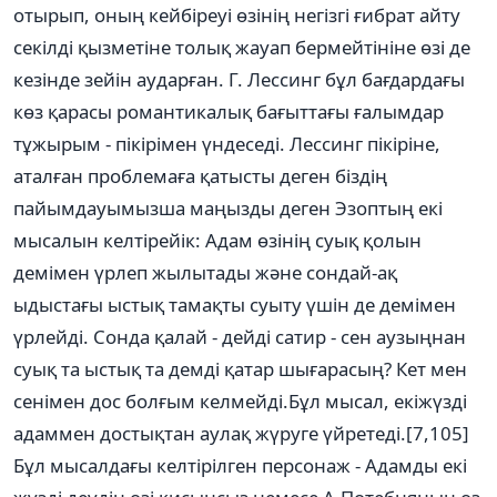
отырып, оның кейбіреуі өзінің негізгі ғибрат айту
секілді қызметіне толық жауап бермейтініне өзі де
кезінде зейін аударған. Г. Лессинг бұл бағдардағы
көз қарасы романтикалық бағыттағы ғалымдар
тұжырым - пікірімен үндеседі. Лессинг пікіріне,
аталған проблемаға қатысты деген біздің
пайымдауымызша маңызды деген Эзоптың екі
мысалын келтірейік: Адам өзінің суық қолын
демімен үрлеп жылытады және сондай-ақ
ыдыстағы ыстық тамақты суыту үшін де демімен
үрлейді. Сонда қалай - дейді сатир - сен аузыңнан
суық та ыстық та демді қатар шығарасың? Кет мен
сенімен дос болғым келмейді.Бұл мысал, екіжүзді
адаммен достықтан аулақ жүруге үйретеді.[7,105]
Бұл мысалдағы келтірілген персонаж - Адамды екі