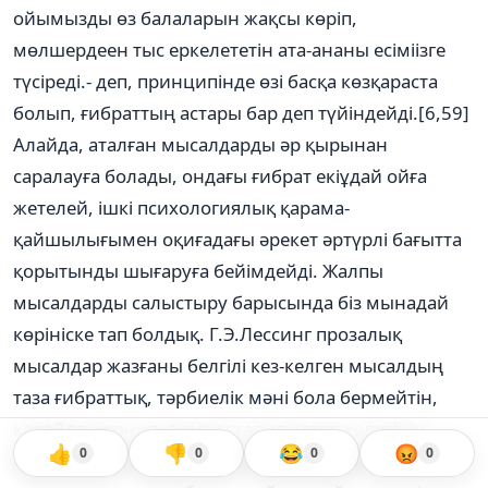
ойымызды өз балаларын жақсы көріп,
мөлшердеен тыс еркелететін ата-ананы есіміізге
түсіреді.- деп, принципінде өзі басқа көзқараста
болып, ғибраттың астары бар деп түйіндейді.[6,59]
Алайда, аталған мысалдарды әр қырынан
саралауға болады, ондағы ғибрат екіұдай ойға
жетелей, ішкі психологиялық қарама-
қайшылығымен оқиғадағы әрекет әртүрлі бағытта
қорытынды шығаруға бейімдейді. Жалпы
мысалдарды салыстыру барысында біз мынадай
көрініске тап болдық. Г.Э.Лессинг прозалық
мысалдар жазғаны белгілі кез-келген мысалдың
таза ғибраттық, тәрбиелік мәні бола бермейтін,
қалайда ирония, әжуа астасып қатар келетінін
👍
👎
😂
😡
0
0
0
0
байқаған. Сондықтан кейбір мысалдарда