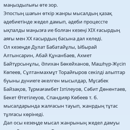
маңыздылығы өте зор.
Эпостың шағын өткір жанры мысалдың қазақ
әдебиетінде жедел дамып, әдеби процессте
ықпалды маңызға ие болған кезеңі XIX ғасырдың
аяғы мен XX ғасырдың басына дәл келеді.
Ол кезеңде Дулат Бабатайұлы, Ыбырай
Алтынсарин, Абай Құнанбаев, Ахмет
Байтұрсынұлы, Әлихан Бөкейханов, Машһүр-Жүсіп
Көпеев, Сұлтанмахмұт Торайғыров секілді алыптар
буыны дүниеге әкелген мысылдар, Мұсабек
Байзақов, Тұрмағамбет Ізтілеуов, Сәбит Дөнентаев,
Бекет Өтетілеуов, Спандияр Көбеев т. б.
мысалдарында жалғасын тауып, жанрдың тұтас
тұлғасы көрінеді.
Дәл осы кезеңде мысал жанрының жедел дамуы