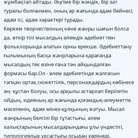
жұмбақтап айтады. Әңгіме бір жәндік, бір зат
туралы болғанмен, оның ар жағында адам бейнесі,
адам ісі, адам характері тұрады.
Көркем творчествоның көне жанры шағын болса
да, өткір тілі мысалдың әлемдік әдебиет пен
фольклорында алатын орны ерекше. Әдебиеттану
ғылымының басқа жанрларына қарағанда
мысалдың тек өзіне ғана тән айқындалған
формасы бар.Ол - әлем әдебиетінде жалғасын
тапқан ортақ сюжеттілік, персонаждардың көбінесе
аң- құстан болуы, осы арқылы астарлап берілетін
ойдың, идеяның ар жағында қоғамдық-әлеуметтік
мәселенің, адам мінез-құлқының жатуы. Мысал
жанрының белгілі бір тұтастығы, әлем
халықтарының мысалдарындағы ұлы үндестігі,
типологиялық ұқсастығы осыдан көрінеді.