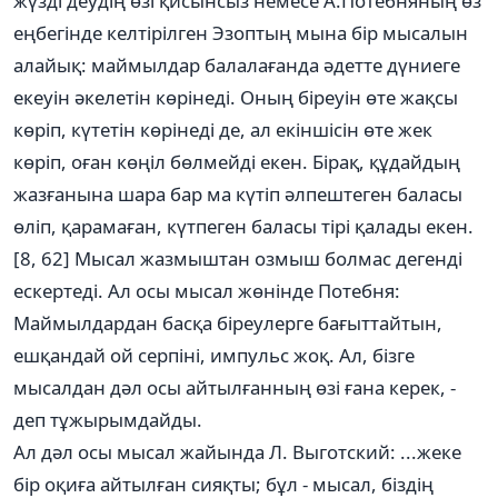
жүзді деудің өзі қисынсыз немесе А.Потебняның өз
еңбегінде келтірілген Эзоптың мына бір мысалын
алайық: маймылдар балалағанда әдетте дүниеге
екеуін әкелетін көрінеді. Оның біреуін өте жақсы
көріп, күтетін көрінеді де, ал екіншісін өте жек
көріп, оған көңіл бөлмейді екен. Бірақ, құдайдың
жазғанына шара бар ма күтіп әлпештеген баласы
өліп, қарамаған, күтпеген баласы тірі қалады екен.
[8, 62] Мысал жазмыштан озмыш болмас дегенді
ескертеді. Ал осы мысал жөнінде Потебня:
Маймылдардан басқа біреулерге бағыттайтын,
ешқандай ой серпіні, импульс жоқ. Ал, бізге
мысалдан дәл осы айтылғанның өзі ғана керек, -
деп тұжырымдайды.
Ал дәл осы мысал жайында Л. Выготский: ...жеке
бір оқиға айтылған сияқты; бұл - мысал, біздің