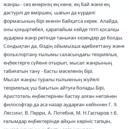
жанры - сөз өнерінің ең көне, ең бай және ең
дәстүрлі де өміршең. шағын да күрделі
формасының бірі екенін байқатса керек. Алайда,
оны қоңыртөбел, қарапайым кейде тіпті қосалқы
аударма жанр ретінде таныған кезеңдер де болды.
Сондықтан да, біздің ойымызша әдебиеттану және
фольклортану ғылымы саласындағы теориялық
еңбектерге сүйене отырып, мысал жанрының
табиғатын тану - басты мәселенің бірі.
Мысал жанры туралы ғылымның жүйелі
теориялық үш бағытын айтуға болады.Бірі,
Аристотель еңбектерінен бастау алған негізінен
философтар да аса назар аударған кейіннен Г. Э.
Лессинг, В. Перри, А. Потебня, М. Н.Гаспаров т.б.
ғалымдар еңбектерінде айқын көрініс тапқан,