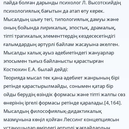
пайда болған дарынды психолог Л. Высотскийдің
психологиялық бағытын да атап өту керек.
Мысалдың шығу тегі, типологиялық дамуы және
оның бойында лирикалық, эпостық, драмалық,
тіпті трагикалық элементтердің кездесесетіндігі
ғалымдардың әртүрлі байлам жасауына әкелген.
Мысалды халық ауыз әдебиетіндегі жануарлар
эпосымен тығыз байланысты қарастырған
Костюхин Е.А. былай дейді:
Теорияда мысал тек қана әдебиет жанрының бірі
ретінде қарастырылмайды, сонымен қатар бір
ойды берудің өзіндік формасы және тіпті жалпы сөз
өнерінің іргелі формасы ретінде қаралады.[4,164].
Мысалдың философиялық-дидактикалық
мазмұнына көңіл қойған Лессинг концепциясын
ұстанушылар өмірдегі әртүрлі жағдайлардың