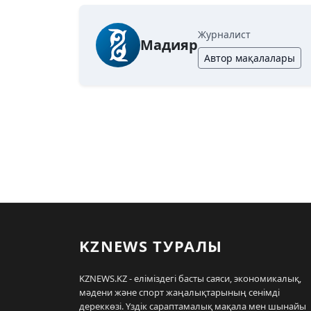
Журналист
Мадияр
Автор мақалалары
KZNEWS ТУРАЛЫ
KZNEWS.KZ - еліміздегі басты саяси, экономикалық,
мәдени және спорт жаңалықтарының сенімді
дереккөзі. Үздік сараптамалық мақала мен шынайы