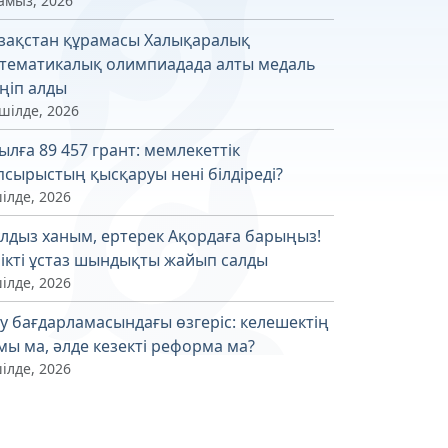
амыз, 2026
зақстан құрамасы Халықаралық
тематикалық олимпиадада алты медаль
ңіп алды
шілде, 2026
ылға 89 457 грант: мемлекеттік
псырыстың қысқаруы нені білдіреді?
ілде, 2026
лдыз ханым, ертерек Ақордаға барыңыз!
лікті ұстаз шындықты жайып салды
ілде, 2026
у бағдарламасындағы өзгеріс: келешектің
мы ма, әлде кезекті реформа ма?
ілде, 2026