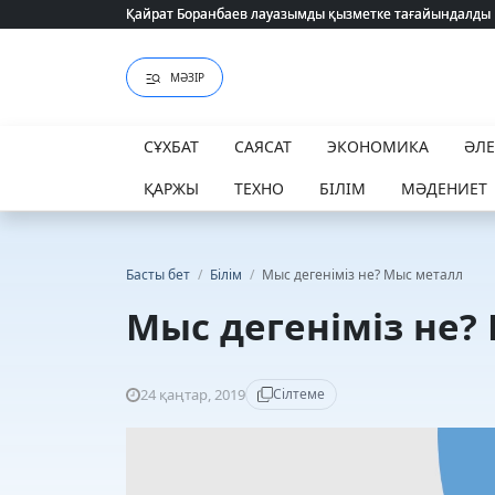
Қайрат Боранбаев лауазымды қызметке тағайындалды
Қайрат Боранбаев лауазымды қызметке тағайындалды
МӘЗІР
СҰХБАТ
САЯСАТ
ЭКОНОМИКА
ӘЛ
ҚАРЖЫ
ТЕХНО
БІЛІМ
МӘДЕНИЕТ
Басты бет
/
Білім
/
Мыс дегеніміз не? Мыс металл
Мыс дегеніміз не?
24 қаңтар, 2019
Сілтеме