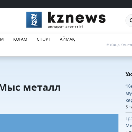
Са
ЕМ
ҚОҒАМ
СПОРТ
АЙМАҚ
# Жаңа Конст
Ұ
 Мыс металл
“К
мұ
ке
5 т
Гр
Ми