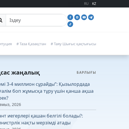
RU
KZ
йттан іздеу
итуция
# Таза Қазақстан
# Таяу Шығыс қақтығысы
қсас жаңалық
БАРЛЫҒЫ
емі 3-4 миллион сұрайды”: Қызылордада
ғалім боп жұмысқа тұру үшін қанша ақша
рек?
амыз, 2026
ант иегерлері қашан белгілі болады?:
нистрлік нақты мерзімді атады