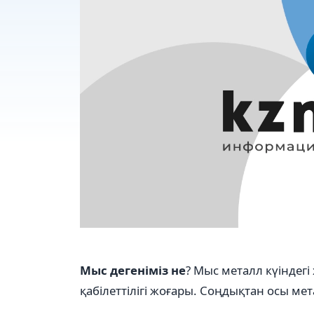
Мыс дегеніміз не
? Мыс металл күіндег
қабілеттілігі жоғары. Соңдықтан осы ме