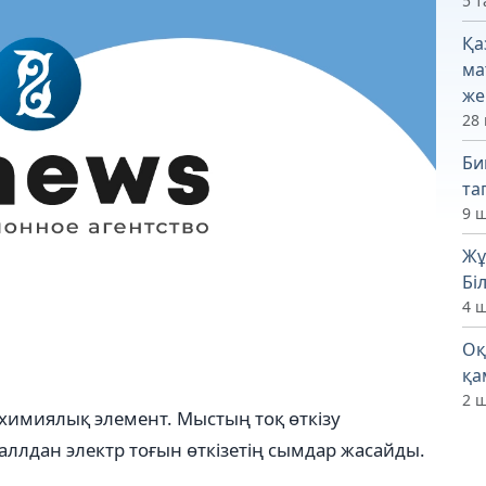
5 т
Қа
ма
же
28 
Би
та
9 ш
Жұ
Бі
4 ш
Оқ
қа
2 ш
і химиялық элемент. Мыстың тоқ өткізу
таллдан электр тоғын өткізетің сымдар жасайды.