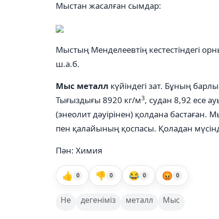
Мыстан жасалған сымдар:
Мыстың Менделеевтің кестестіндегі орн
ш.а.б.
Мыс металл
күйіндегі зат. Бұның барл
3
Тығыздығы 8920 кг/м
, судан 8,92 есе 
(энеолит дәуірінен) қолдана бастаған. 
пен қалайының қоспасы. Қоладан мүсінд
Пән: Химия
👍
👎
😂
😡
0
0
0
0
Не
дегеніміз
металл
Мыс