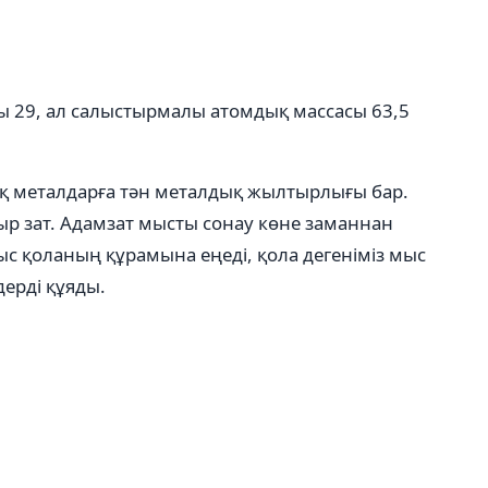
ы 29, ал салыстырмалы атомдық массасы 63,5
ық металдарға тән металдық жылтырлығы бар.
ауыр зат. Адамзат мысты сонау көне заманнан
Мыс қоланың құрамына еңеді, қола дегеніміз мыс
ерді құяды.