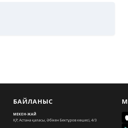
БАЙЛАНЫС
М
МЕКЕН-ЖАЙ
ҚР, Астана қаласы, Әбікен Бектұров көшесі, 4/3