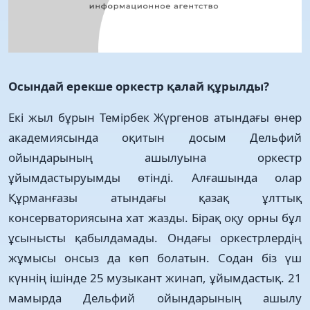
Осындай ерекше оркестр қалай құрылды?
Екі жыл бұрын Темірбек Жүргенов атындағы өнер
академиясында оқитын досым Дельфий
ойындарының ашылуына оркестр
ұйымдастыруымды өтінді. Алғашында олар
Құрманғазы атындағы қазақ ұлттық
консерваториясына хат жазды. Бірақ оқу орны бұл
ұсынысты қабылдамады. Ондағы оркестрлердің
жұмысы онсыз да көп болатын. Содан біз үш
күннің ішінде 25 музыкант жинап, ұйымдастық. 21
мамырда Дельфий ойындарының ашылу