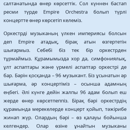
салтанатында өнер көрсеттік. Сол күннен бастап
ресми түрде Empire Orchestra болып түрлі
концертте өнер көрсетіп келеміз.
Оркестрді музыканың үлкен империясы болсын
деп Empire атадық, бірақ атын өзгертетін
шығармыз. Себебі біз тек бір оркестрден
тұрмаймыз. Құрамымызда хор да, симфониялық,
ұлт аспаптары және үрмелі аспаптар оркестрі де
бар. Бәрін қосқанда – 96 музыкант. Біз ұсынатын әр
шығарма, әр концертіміз – осынша адамның
еңбегі. Әлі күнге дейін жалпы 96 адам болып еш
жерде өнер көрсетпеппіз. Бірақ бәрі оркестрдің
құрамында мерекелерде концерт қойып, тәжірибе
жинап жүр. Олардың бәрі – өз қалауы бойынша
келгендер. Олар өзіне ұнайтын музыканы