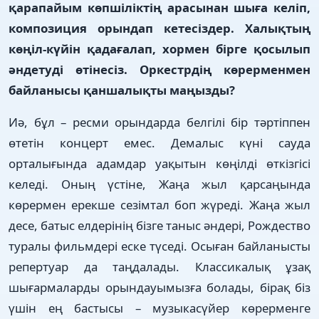
қарапайым көпшіліктің арасынан шыға келіп,
композиция орындап кетесіздер. Халықтың
көңіл-күйін қадағалап, хормен бірге қосылып
әндетуді өтінесіз. Оркестрдің көрерменмен
байланысы қаншалықты маңызды?
Иә, бұл – ресми орындарда белгілі бір тәртіппен
өтетін концерт емес. Демалыс күні сауда
орталығында адамдар уақытын көңілді өткізгісі
келеді. Оның үстіне, Жаңа жыл қарсаңында
көрермен ерекше сезімтал боп жүреді. Жаңа жыл
десе, батыс елдерінің бізге таныс әндері, Рождество
туралы фильмдері еске түседі. Осыған байланысты
репертуар да таңдалады. Классикалық ұзақ
шығармаларды орындауымызға болады, бірақ біз
үшін ең бастысы – музыкасүйер көрерменге