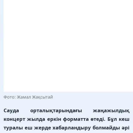
Фото: Жамал Жақсытай
Сауда орталықтарындағы жаңажылдық
концерт жылда еркін форматта өтеді. Бұл кеш
туралы еш жерде хабарландыру болмайды әрі