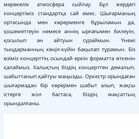
мерекелік атмосфера сыйлау. Бұл жердегі
концертіміз стандартқа сай емес. Шығарманың
ортасында мен көрерменге бұрыламын да,
қошеметтеуін немесе әннің ырғағымен билеуін,
қосылып ән айтуын сұраймын. Үнемі
тыңдарманның көңіл-күйін бақылап тұрамын. Біз
өзіміз концерттің осындай еркін форматта өткенін
қалаймыз. Халықтың біздің концерттен демалып,
шабыттанып қайтуы маңызды. Оркестр орындаған
шығармадан бір көрермен шабыт алып, жақсы
істерге жол бастаса, біздің мақсаттың
орындалғаны.