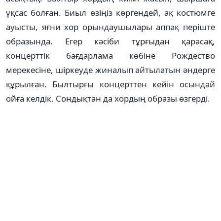
ұқсас болған. Биыл өзіңіз көргендей, ақ костюмге
ауысты, яғни хор орындаушылары аппақ періште
образында. Егер кәсіби тұрғыдан қарасақ,
концерттік бағдарлама көбіне Рождество
мерекесіне, шіркеуде жиналып айтылатын әндерге
құрылған. Былтырғы концерттен кейін осындай
ойға келдік. Сондықтан да хордың образы өзгерді.