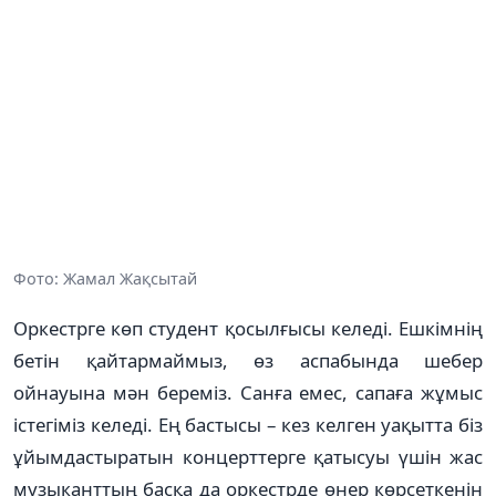
Фото: Жамал Жақсытай
Оркестрге көп студент қосылғысы келеді. Ешкімнің
бетін қайтармаймыз, өз аспабында шебер
ойнауына мән береміз. Санға емес, сапаға жұмыс
істегіміз келеді. Ең бастысы – кез келген уақытта біз
ұйымдастыратын концерттерге қатысуы үшін жас
музыканттың басқа да оркестрде өнер көрсеткенін