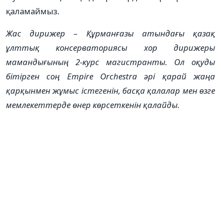
қаламаймыз.
Жас дирижер – Құрманғазы атындағы қазақ
ұлттық консерваториясы хор дирижеры
мамандығының 2-курс магистранты. Ол оқуды
бітірген соң Empire Orchestra әрі қарай жаңа
қарқынмен жұмыс істегенін, басқа қалалар мен өзге
мемлекеттерде өнер көрсеткенін қалайды.