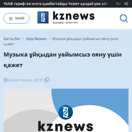
"320 мың теңге таппасаң... кедейсің": әлеуметтің табысы туралы түсінігі ө
"320 мың теңге таппасаң... кедейсің": әлеуметтің табысы туралы түсінігі ө
RU
KZ
МӘЗІР
Басты бет
/
Шоу-бизнес
/
Музыка ұйқыдан уайымсыз ояну үшін
қажет
Музыка ұйқыдан уайымсыз ояну үшін
қажет
24 желтоқсан, 2018