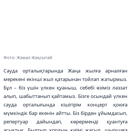
Фото: Жамал Жақсытай
Сауда орталықтарында Жаңа жылға арналған
мерекені екінші жыл қатарынан тойлап жатырмыз.
Бұл – біз үшін үлкен қуаныш, себебі өзіміз ләззат
алып, шабыттанып қайтамыз. Бізге осындай үлкен
сауда орталығында кішігірім концерт қоюға
мүмкіндік бар екенін айтты. Біз бірден ұйымдасып,
репертуар дайындап, көрерменді қуантуға
асықтық. Былтыр хордың киімі жасыл, шыршаға