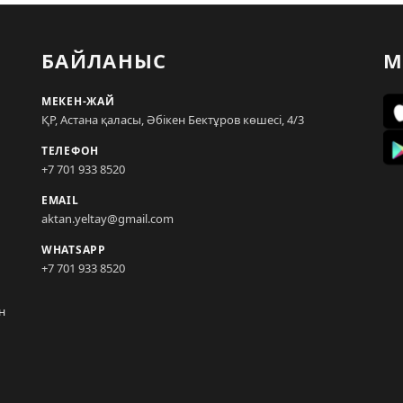
БАЙЛАНЫС
М
МЕКЕН-ЖАЙ
ҚР, Астана қаласы, Әбікен Бектұров көшесі, 4/3
ТЕЛЕФОН
+7 701 933 8520
EMAIL
aktan.yeltay@gmail.com
WHATSAPP
+7 701 933 8520
н