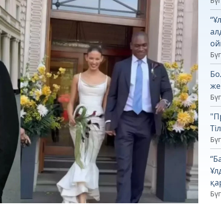
Бүг
“Ұ
ал
ой
Бүг
Бо
же
Бүг
"П
Ті
Бүг
“Б
Ұл
қа
Бүг