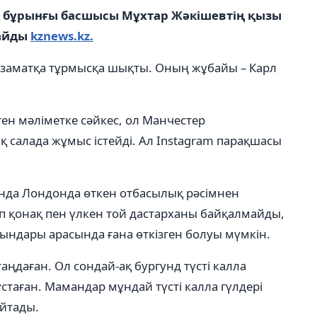
 бұрынғы басшысы Мұхтар Жәкішевтің қызы
лайды
kznews.kz.
азаматқа тұрмысқа шықты. Оның жұбайы – Карл
ген мәліметке сәйкес, ол Манчестер
 салада жұмыс істейді. Ал Instagram парақшасы
ында Лондонда өткен отбасылық рәсімнен
п қонақ пен үлкен той дастарханы байқалмайды,
қындары арасында ғана өткізген болуы мүмкін.
ңдаған. Ол сондай-ақ бургунд түсті калла
стаған. Мамандар мұндай түсті калла гүлдері
айтады.