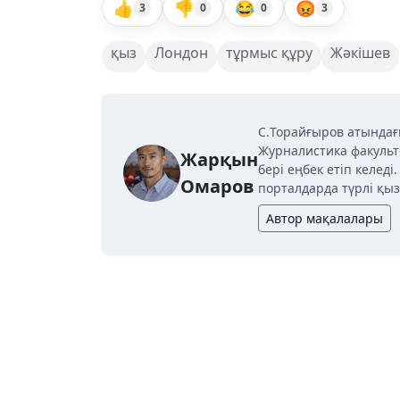
👍
👎
😂
😡
3
0
0
3
қыз
Лондон
тұрмыс құру
Жәкішев
C.Торайғыров атындағ
Журналистика факульт
Жарқын
бері еңбек етіп келед
Омаров
порталдарда түрлі қыз
Автор мақалалары