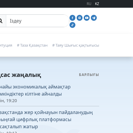
RU
KZ
йттан іздеу
итуция
# Таза Қазақстан
# Таяу Шығыс қақтығысы
қсас жаңалық
БАРЛЫҒЫ
найы экономикалық аймақтар
мкіндіктер кілтіне айналды
ін, 19:20
зақстанда жер қойнауын пайдаланудың
рыңғай цифрлық платформасы
сақталып жатыр