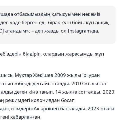
тушада отбасымыздың қатысуымен некеміз
деп уәде берген еді, бірақ күні бойы күн ашық
OJ атандым», – деп жазды ол Instagram-да.
біздерін білдіріп, олардың жарасымды жұп
шысы Мұхтар Жәкішев 2009 жылы ірі уран
сатып жіберді деп айыпталды. 2010 жылы сот
лды деген кінә тағып, 14 жылға сотталды. 2020
аң режимдегі колониядан босап
дың есімдері «А» әрпінен басталады. 2023 жылы
гені хабарланған.