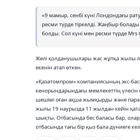
«9 мамыр, сенбі күні Лондондағы ра
ресми түрде тіркелді. Жаңбыр болады 
болды. Сол күні мен ресми түрде Mrs 
Желі қолданушылары жас жұпқа жылы ле
екенін атап өткен.
«Қазатомпром» компаниясының экс-бас
кенорындарындағы мемлекеттің үлесін 
шешімі оған ақша жымқырды және пара а
жылы 19 наурызда 11 жылдан кейін қат
шықты. Отбасында бес баласы бар, олар
отбасында тағы бір қыз бала дүниеге кел