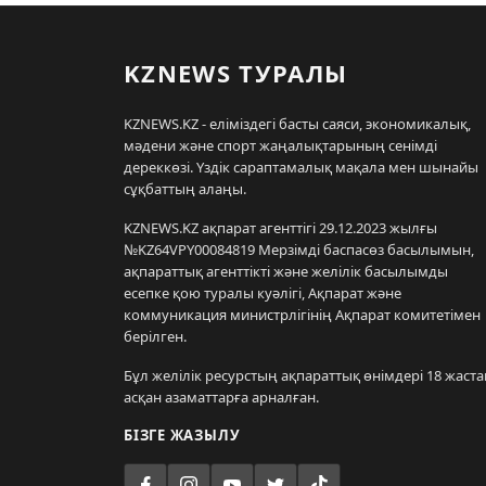
KZNEWS ТУРАЛЫ
KZNEWS.KZ - еліміздегі басты саяси, экономикалық,
мәдени және спорт жаңалықтарының сенімді
дереккөзі. Үздік сараптамалық мақала мен шынайы
сұқбаттың алаңы.
KZNEWS.KZ ақпарат агенттігі 29.12.2023 жылғы
№KZ64VPY00084819 Мерзімді баспасөз басылымын,
ақпараттық агенттікті және желілік басылымды
есепке қою туралы куәлігі, Ақпарат және
коммуникация министрлігінің Ақпарат комитетімен
берілген.
Бұл желілік ресурстың ақпараттық өнімдері 18 жаста
асқан азаматтарға арналған.
БІЗГЕ ЖАЗЫЛУ