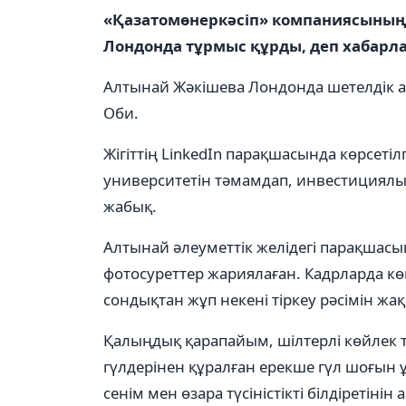
«Қазатомөнеркәсіп» компаниясының
Лондонда тұрмыс құрды, деп хабар
Алтынай Жәкішева Лондонда шетелдік 
Оби.
Жігіттің LinkedIn парақшасында көрсетіл
университетін тәмамдап, инвестициялық
жабық.
Алтынай әлеуметтік желідегі парақшас
фотосуреттер жариялаған. Кадрларда кө
сондықтан жұп некені тіркеу рәсімін жа
Қалыңдық қарапайым, шілтерлі көйлек та
гүлдерінен құралған ерекше гүл шоғын ұ
сенім мен өзара түсіністікті білдіретінін 