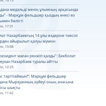
ін, 19:13
лдана медальді менің ұлымның арқасында
ды” - Марқұм фельдшер қыздың енесі өз
ымен бөлісті
ін, 17:31
лат Назарбаевтың 14 ұлы өздеріне тиесілі
рден айырылып қалуы мүмкін
ін, 15:08
резидент маған ренжіп қалды": Бекболат
леухан Назарбаев туралы айтты
ін, 12:25
ас тартпаймын!”: Марқұм фельдшер
дана Мырзуанның күйеуі оның анасына
рсы шықты
ін, 11:02