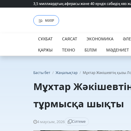
3,5 миллиардтың аферасы және 40 күндік сәбидің көз
3,5 миллиардтың аферасы және 40 күндік сәбидің көз
МӘЗІР
СҰХБАТ
САЯСАТ
ЭКОНОМИКА
ӘЛ
ҚАРЖЫ
ТЕХНО
БІЛІМ
МӘДЕНИЕТ
Басты бет
/
Жаңалықтар
/
Мұхтар Жәкішевтің қызы Л
Мұхтар Жәкішевті
тұрмысқа шықты
4 маусым, 2026
Сілтеме