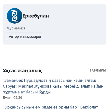
Еркебұлан
Журналист
Автор мақалалары
Ұқсас жаңалық
БАРЛЫҒЫ
“Заманбек Нұрқаділовтің қазасынан кейін алғаш
баруы”: Мақпал Жүнісова қызы Мерейді алып қайын
жұртына ат басын бұрды
Бүгін, 09:39
“Әрқайсысының өмірімде өз орны бар”: Бекболат