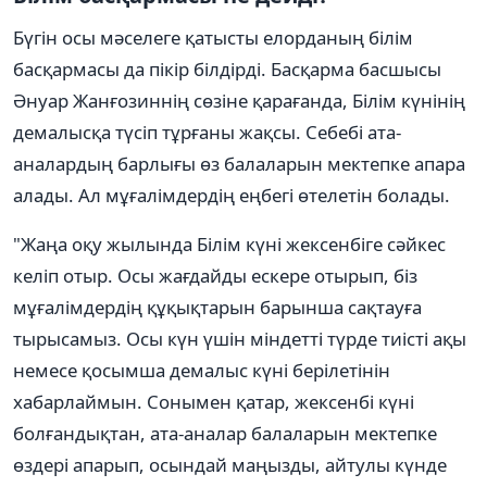
Бүгін осы мәселеге қатысты елорданың білім
басқармасы да пікір білдірді. Басқарма басшысы
Әнуар Жанғозиннің сөзіне қарағанда, Білім күнінің
демалысқа түсіп тұрғаны жақсы. Себебі ата-
аналардың барлығы өз балаларын мектепке апара
алады. Ал мұғалімдердің еңбегі өтелетін болады.
"Жаңа оқу жылында Білім күні жексенбіге сәйкес
келіп отыр. Осы жағдайды ескере отырып, біз
мұғалімдердің құқықтарын барынша сақтауға
тырысамыз. Осы күн үшін міндетті түрде тиісті ақы
немесе қосымша демалыс күні берілетінін
хабарлаймын. Сонымен қатар, жексенбі күні
болғандықтан, ата-аналар балаларын мектепке
өздері апарып, осындай маңызды, айтулы күнде