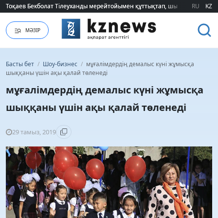
Тоқаев Бекболат Тілеуханды мерейтойымен құттықтап, шығармашылық т
Тоқаев Бекболат Тілеуханды мерейтойымен құттықтап, шығармашылық т
RU
KZ
МӘЗІР
Басты бет
/
Шоу-бизнес
/
мұғалімдердің демалыс күні жұмысқа
шыққаны үшін ақы қалай төленеді
мұғалімдердің демалыс күні жұмысқа
шыққаны үшін ақы қалай төленеді
29 тамыз, 2019