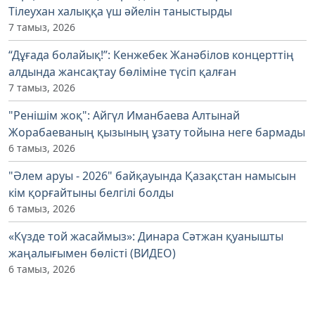
Тілеухан халыққа үш әйелін таныстырды
7 тамыз, 2026
“Дұғада болайық!”: Кенжебек Жанәбілов концерттің
алдында жансақтау бөліміне түсіп қалған
7 тамыз, 2026
"Ренішім жоқ": Айгүл Иманбаева Алтынай
Жорабаеваның қызының ұзату тойына неге бармады
6 тамыз, 2026
"Әлем аруы - 2026" байқауында Қазақстан намысын
кім қорғайтыны белгілі болды
6 тамыз, 2026
«Күзде той жасаймыз»: Динара Сәтжан қуанышты
жаңалығымен бөлісті (ВИДЕО)
6 тамыз, 2026