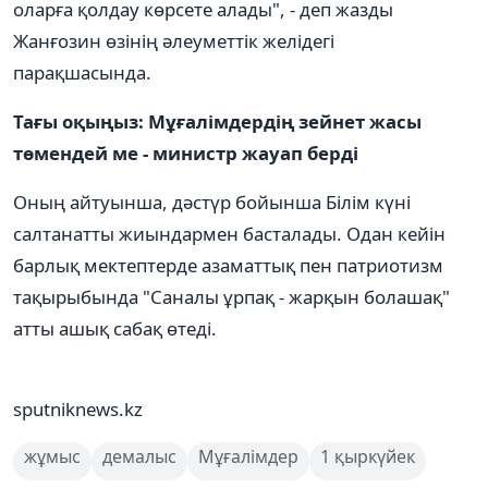
оларға қолдау көрсете алады", - деп жазды
Жанғозин өзінің әлеуметтік желідегі
парақшасында.
Тағы оқыңыз: Мұғалімдердің зейнет жасы
төмендей ме - министр жауап берді
Оның айтуынша, дәстүр бойынша Білім күні
салтанатты жиындармен басталады. Одан кейін
барлық мектептерде азаматтық пен патриотизм
тақырыбында "Саналы ұрпақ - жарқын болашақ"
атты ашық сабақ өтеді.
sputniknews.kz
жұмыс
демалыс
Мұғалімдер
1 қыркүйек