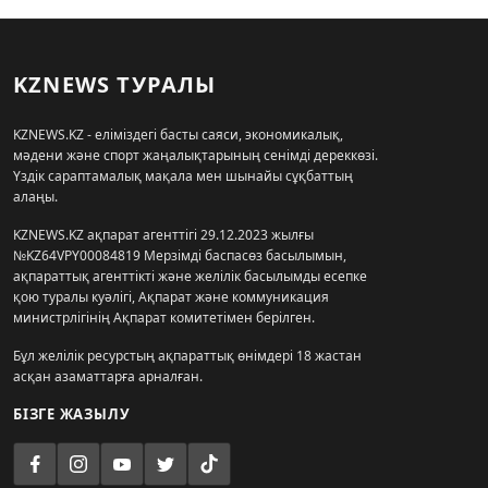
KZNEWS ТУРАЛЫ
KZNEWS.KZ - еліміздегі басты саяси, экономикалық,
мәдени және спорт жаңалықтарының сенімді дереккөзі.
Үздік сараптамалық мақала мен шынайы сұқбаттың
алаңы.
KZNEWS.KZ ақпарат агенттігі 29.12.2023 жылғы
№KZ64VPY00084819 Мерзімді баспасөз басылымын,
ақпараттық агенттікті және желілік басылымды есепке
қою туралы куәлігі, Ақпарат және коммуникация
министрлігінің Ақпарат комитетімен берілген.
Бұл желілік ресурстың ақпараттық өнімдері 18 жастан
асқан азаматтарға арналған.
БІЗГЕ ЖАЗЫЛУ