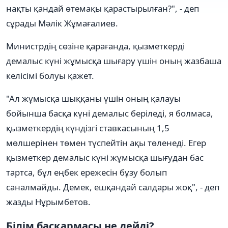
нақты қандай өтемақы қарастырылған?", - деп
сұрады Мәлік Жұмағалиев.
Министрдің сөзіне қарағанда, қызметкерді
демалыс күні жұмысқа шығару үшін оның жазбаша
келісімі болуы қажет.
"Ал жұмысқа шыққаны үшін оның қалауы
бойынша басқа күні демалыс беріледі, я болмаса,
қызметкердің күндізгі ставкасының 1,5
мөлшерінен төмен түспейтін ақы төленеді. Егер
қызметкер демалыс күні жұмысқа шығудан бас
тартса, бұл еңбек ережесін бұзу болып
саналмайды. Демек, ешқандай салдары жоқ", - деп
жазды Нұрымбетов.
Білім басқармасы не дейді?