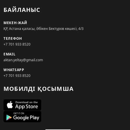
БАЙЛАНЫС
МЕКЕН-ЖАЙ
ҚР, Астана қаласы, Әбікен Бектұров көшесі, 4/3
ТЕЛЕФОН
+7 701 933 8520
EMAIL
aktan.yeltay@gmail.com
WHATSAPP
+7 701 933 8520
МОБИЛДІ ҚОСЫМША