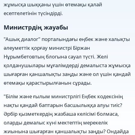
жұмысқа шыққаны үшін өтемақы қалай
есептелетінін түсіндірді.
Министрдің жауабы
"Ашық диалог" порталындағы еңбек және халықты
әлеуметтік қорғау министрі Біржан
Нұрымбетовтың блогына сауал түсті. Желі
қолданушылары мұғалімдерді демалыста жұмысқа
шығарған қаншалықты заңды және ол үшін қандай
өтемақы қарастырылғанын сұрады.
"Білім және ғылым министрлігі Еңбек кодексінің
нақты қандай баптарын басшылыққа алуы тиіс?
Әрбір қызметкердің жазбаша келісімі болмаса,
оларды демалыс күні мектептің мерекелік
жиынына шығарған қаншалықты заңды? Ондайда