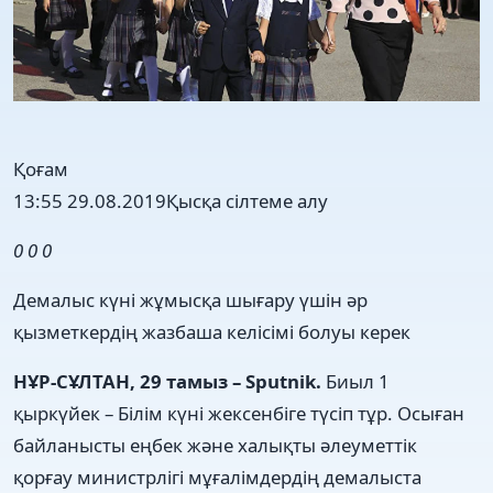
Қоғам
13:55 29.08.2019
Қысқа сілтеме алу
0
0
0
Демалыс күні жұмысқа шығару үшін әр
қызметкердің жазбаша келісімі болуы керек
НҰР-СҰЛТАН, 29 тамыз – Sputnik.
Биыл 1
қыркүйек – Білім күні жексенбіге түсіп тұр. Осыған
байланысты еңбек және халықты әлеуметтік
қорғау министрлігі мұғалімдердің демалыста