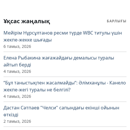
Ұқсас жаңалық
БАРЛЫҒЫ
Мейірім Нұрсұлтанов ресми түрде WBC титулы үшін
жекпе-жекке шығады
6 тамыз, 2026
Елена Рыбакина жағажайдағы демалысы туралы
айтып берді
4 тамыз, 2026
“Бұл таныстықпен жасалмайды“: Әлімханұлы - Канело
жекпе-жегі туралы не белгілі?
4 тамыз, 2026
Дастан Сәтпаев "Челси" сапындағы екінші ойынын
өткізді
2 тамыз, 2026