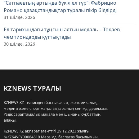
“Сәтпаевтың артында бүкіл ел тұр“: Фабрицио
Романо қазақстандықтар туралы пікір білдірді
31 шілде, 2026
Ел тарихындағы тұңғыш алтын медаль – Тоқаев
чемпиондарды құттықтады
30 шілде, 2026
KZNEWS ТУРАЛЫ
KZNEWS.KZ - еліміздегі басты саяси, экономикалық,
мәдени және спорт жаңалықтарының сенімді дереккөзі.
Үздік сараптамалық мақала мен шынайы сұқбаттың
алаңы.
KZNEWS.KZ ақпарат агенттігі 29.12.2023 жылғы
№KZ64VPY00084819 Мерзімді баспасөз басылымын,