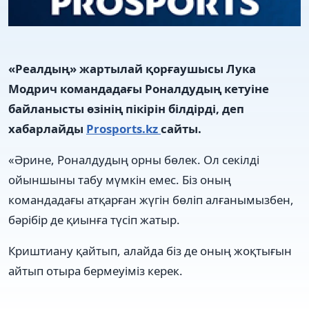
«Реалдың» жартылай қорғаушысы Лука
Модрич командадағы Роналдудың кетуіне
байланысты өзінің пікірін білдірді, деп
хабарлайды
Prosports.kz
сайты.
«Әрине, Роналдудың орны бөлек. Ол секілді
ойыншыны табу мүмкін емес. Біз оның
командадағы атқарған жүгін бөліп алғанымызбен,
бәрібір де қиынға түсіп жатыр.
Криштиану қайтып, алайда біз де оның жоқтығын
айтып отыра бермеуіміз керек.