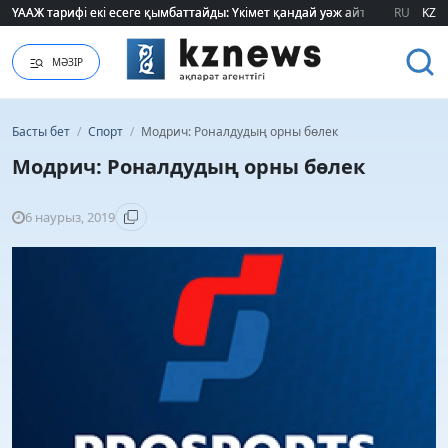
ҮААЖ тарифі екі есеге қымбаттайды: Үкімет қандай уәж айтады?
ҮААЖ тарифі екі есеге қымбаттайды: Үкімет қандай уәж айтады?
RU
KZ
МӘЗІР
Басты бет
/
Спорт
/
Модрич: Роналдудың орны бөлек
Модрич: Роналдудың орны бөлек
6 наурыз, 2019