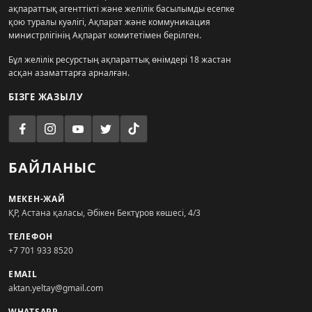
ақпараттық агенттікті және желілік басылымды есепке
қою туралы куәлігі, Ақпарат және коммуникация
министрлігінің Ақпарат комитетімен берілген.
Бұл желілік ресурстың ақпараттық өнімдері 18 жастан
асқан азаматтарға арналған.
БІЗГЕ ЖАЗЫЛУ
БАЙЛАНЫС
МЕКЕН-ЖАЙ
ҚР, Астана қаласы, Әбікен Бектұров көшесі, 4/3
ТЕЛЕФОН
+7 701 933 8520
EMAIL
aktan.yeltay@gmail.com
WHATSAPP