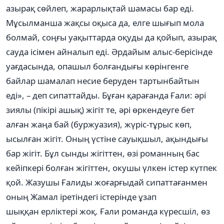
азырақ сөйлеп, жарарлықтай шамасы бар еді.
Мұсылманша жақсы оқыса да, елге шығып мола
болмай, соңғы уақыттарда оқуды да қойып, азырақ
сауда ісімен айналып еді. Əрдайым алыс-берісінде
уағдасында, опашыл болғандығы көрінгенге
байлар шамалап несие беруден тартынбайтын
еді», – деп сипаттайды. Бұған қарағанда Ғали: əрі
зиялы (пікірі ашық) жігіт те, əрі өркендеуге бет
алған жаңа бай (буржуазия), жүріс-тұрыс көп,
ысылған жігіт. Оның үстіне сауықшыл, ақындығы
бар жігіт. Бұл сынды жігіттен, өзі романның бас
кейіпкері болған жігіттен, окушы үлкен істер күтпек
қой. Жазушы Ғалиды жоғарғыдай сипаттағанмен
оның Жамал іретіндегі істерінде ұзап
шыққан ерліктері жоқ. Ғали романда күресшіл, өз