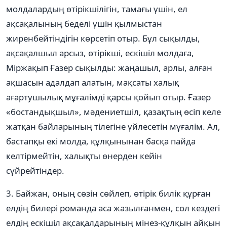
молдалардың өтірікшілігін, тамағы үшін, ел
ақсақалының беделі үшін қылмыстан
жиренбейтіндігін көрсетіп отыр. Бұл сықылды,
ақсақалшыл арсыз, өтірікші, ескішіл молдаға,
Міржақып Ғазер сықылды: жаңашыл, арлы, алған
ақшасын адалдап алатын, мақсаты халық
ағартушылық мұғалімді қарсы қойып отыр. Ғазер
«бостандықшыл», мəдениетшіл, қазақтың өсіп келе
жатқан байларының тілегіне үйлесетін мұғалім. Ал,
бастапқы екі молда, құлқынынан басқа пайда
келтірмейтін, халықты өнерден кейін
сүйрейтіндер.
3. Байжан, оның сөзін сөйлеп, өтірік билік құрған
елдің билері романда аса жазылғанмен, сол кездегі
елдің ескішіл ақсақалдарының мінез-құлқын айқын