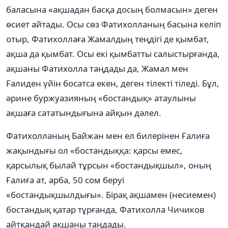
баласына «ақшадан басқа досың болмасын» деген
өсиет айтады. Осы сөз Фатихолланың басына келіп
отыр, Фатихоллаға Жамалдың теңдігі де қымбат,
ақша да қымбат. Осы екі қымбатты салыстырғанда,
ақшаны Фатихолла таңдады да, Жамал мен
Fалиден үйін босатса екен, деген тілекті тіледі. Бұл,
əрине буржуазияның «бостандық» атаулыны
ақшаға сататындығына айқын дəлел.
Фатихолланың Байжан мен ел билерінен Ғалиға
жақындығы ол «бостандыққа: қарсы емес,
қарсылық былай тұрсын «бостандықшыл», оның
Ғалиға ат, арба, 50 сом беруі
«бостандықшылдығы». Бірақ ақшамен (несиемен)
бостандық қатар тұрғанда, Фатихолла Чичиков
айтқандай ақшаны таңдады.