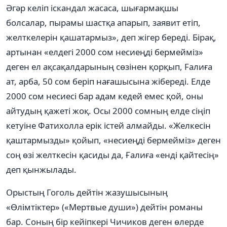
Əгəр келіп іскандал жасаса, шығармақшы
болсалар, пырамы шастқа апарып, заявит етіп,
желткелерін қашатармыз», деп жігер береді. Бірақ,
артынан «елдегі 2000 сом несиеңді бермейміз»
деген ел ақсақалдарының сөзінен қорқып, Fалиға
ат, арба, 50 сом беріп нағашысына жібереді. Елде
2000 сом несиесі бар адам кедей емес қой, оны
айтудың қажеті жоқ. Осы 2000 сомның елде сіңіп
кетуіне Фатихолла ерік істей алмайды. «Желкесін
қаштармызды» қойып, «несиеңді бермейміз» деген
соң өзі желткесін қасиды да, Ғалиға «енді қайтесің»
деп қынжылады.
Орыстың Гоголь дейтін жазушысының
«Өлімтіктер» («Мертвые души») дейтін романы
бар. Соның бір кейіпкері Чичиков деген өлерде