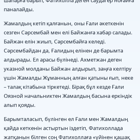
шаһарға барып, Фатихолла деген саудагер ноғайға
паналайды.
Жамалдың кетіп қалғанын, оны Ғали əкеткенін
сезген Сəрсембай мен елі Байжанға хабар салады.
Байжан елін жиып, Сəрсембайға келеді.
Сəрсембайдан да, Ғалидың елінен де барымта
алдырады. Ел арасы бүлінеді. Ахметжан деген
указной молданы Байжан алдырып, заңға келтіру
үшін Жамалды Жұманның алған қатыны ғып, неке
– талақ кітабына тіркетеді. Бірақ бұл кезде Ғали
Оязной начальниктен Жамалдың басына еркіндік
алып қояды.
Барымталасып, бүлінген ел Ғали мен Жамалдың
қайда кеткенін астыртын іздетіп, Фатихоллада
жатқанын білген соң Фатихоллаға «үйінен қашақ