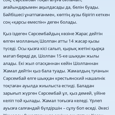
ағайындарымен ақылдасады да, белін буады.
Бəйбішесі ұнатпағанмен, көптің аузы бірігіп кеткен
соң «қарсы емеспін» деген болады.
Қыз іздеген Сəрсембайдың көзіне Жарас дейтін
өлген молланың Шолпан атты 14 жасар қызы
түседі. Осы қызға кісі салып, қырық жетіні қырқа
матап береді де, Шолпан 15-ке шыққан жылы
алады. Екі жыл отасқаннан кейін Шолпаннан
Жамал дейтін қыз бала туады. Жамалдың туғанын
Сəрсембай елге шыққан крестьянский нашəлнік
тоқтаған ауылда жиылыста естиді. Баладан
зарығып жүрген Сəрсембай ұл, қыз демей, үйіне
келіп той қылады. Жамал тоғызға келеді. Үрлеп
ауызға салғандай бүлдіршін – сұлу боп өседі. Əкесі