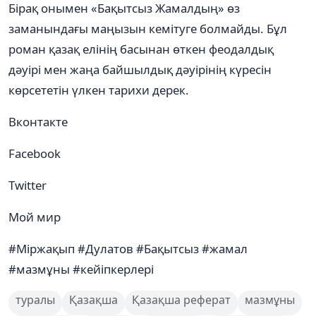
Бірақ онымен «Бақытсыз Жамалдың» өз
заманындағы маңызын кемітуге болмайды. Бұл
роман қазақ елінің басынан өткен феодалдық
дəуірі мен жаңа байшылдық дəуірінің күресін
көрсететін үлкен тарихи дерек.
Вконтакте
Facebook
Twitter
Мой мир
#Міржақып #Дулатов #Бақытсыз #жамал
#мазмұны #кейіпкерлері
туралы
Қазақша
Қазақша реферат
мазмұны