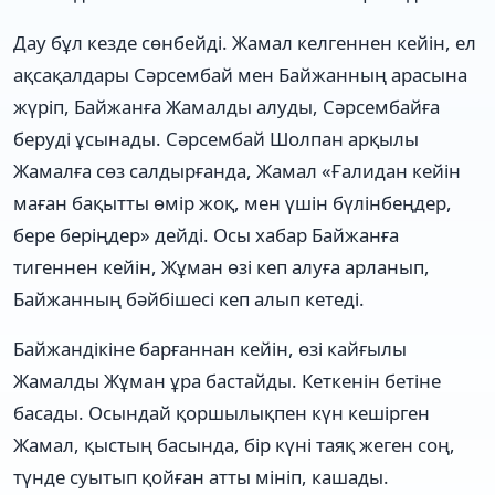
Дау бұл кезде сөнбейді. Жамал келгеннен кейін, ел
ақсақалдары Сəрсембай мен Байжанның арасына
жүріп, Байжанға Жамалды алуды, Сəрсембайға
беруді ұсынады. Сəрсембай Шолпан арқылы
Жамалға сөз салдырғанда, Жамал «Ғалидан кейін
маған бақытты өмір жоқ, мен үшін бүлінбеңдер,
бере беріңдер» дейді. Осы хабар Байжанға
тигеннен кейін, Жұман өзі кеп алуға арланып,
Байжанның бəйбішесі кеп алып кетеді.
Байжандікіне барғаннан кейін, өзі кайғылы
Жамалды Жұман ұра бастайды. Кеткенін бетіне
басады. Осындай қоршылықпен күн кешірген
Жамал, қыстың басында, бір күні таяқ жеген соң,
түнде суытып қойған атты мініп, кашады.