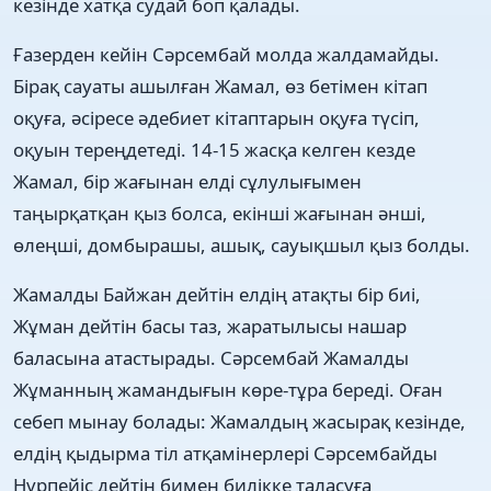
кезінде хатқа судай боп қалады.
Ғазерден кейін Сəрсембай молда жалдамайды.
Бірақ сауаты ашылған Жамал, өз бетімен кітап
оқуға, əсіресе əдебиет кітаптарын оқуға түсіп,
оқуын тереңдетеді. 14-15 жасқа келген кезде
Жамал, бір жағынан елді сұлулығымен
таңырқатқан қыз болса, екінші жағынан əнші,
өлеңші, домбырашы, ашық, сауықшыл қыз болды.
Жамалды Байжан дейтін елдің атақты бір биі,
Жұман дейтін басы таз, жаратылысы нашар
баласына атастырады. Сəрсембай Жамалды
Жұманның жамандығын көре-тұра береді. Оған
себеп мынау болады: Жамалдың жасырақ кезінде,
елдің қыдырма тіл атқамінерлері Сəрсембайды
Нұрпейіс дейтін бимен билікке таласуға