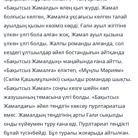
«Бақытсыз Жамалды» өлең қып жүрді. Жамал
болғысы келген, Жамалға ұқсағысы келген талай
ауылдың қызын көзіміз көрді. Ғали ауыл жігітіне
үлкен үлгі бола алған жоқ. Жамал ауыл қызына
үлкен үлгі болды. Жалпы романды алғанда, сол
кездегі ұлтшылдар əйел бостандығын айтқанда
«Бақытсыз Жамалдың» маңайында ғана айтты.
«Бақытсыз Жамалға» еліктеп, «Мұңлы Мəриям»
(Сəлім Қашымұлынікі) сықылды романдар шықты.
«Бақытсыз Жамал» соңғы кезге шейін көп
жазушының темасына үлгі болды. «Бақытсыз
Жамалдағы» əйел теңдігін көксеу пурлтариатша
емес. Жамалдың теңдігінің арты Ғали сықылды
онды күйеумен тұру ғана еді. Пурлтариат теңдікті
бұлай түсінбейді. Бұл туралы жоғарыда айтылған.