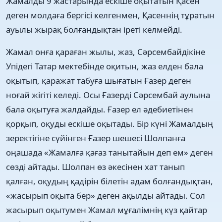
Жамалды 9 жастарында ескіше оқытатын Қасен
деген молдаға бергісі келгенмен, Қасеннің тұратын
ауылы жырақ болғандықтан іреті келмейді.
Жамал онға қараған жылы, жаз, Сəрсембайдікіне
Упідегі Татар мектебінде оқитын, жаз елден бала
оқытып, қаражат табуға шығатын Ғазер деген
ноғай жігіті келеді. Осы Ғазерді Сəрсембай аулына
бала оқытуға жалдайды. Ғазер ел əдебиетінен
қорқып, оқуды ескіше оқытады. Бір күні Жамалдың
зеректігіне сүйінген Ғазер шешесі Шолпанға
оңашада «Жамалға қағаз танытайын деп ем» деген
сөзді айтады. Шолпан өз əкесінен хат танып
қалған, оқудың қадірін білетін адам болғандықтан,
«жасырып оқыта бер» деген ақылды айтады. Сол
жасырып оқытумен Жамал мұғалімнің күз қайтар