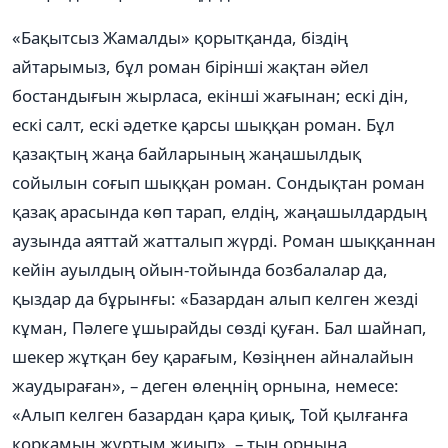
«Бақытсыз Жамалды» қорытқанда, біздің
айтарымыз, бұл роман бірінші жақтан əйел
бостандығын жырласа, екінші жағынан; ескі дін,
ескі салт, ескі əдетке қарсы шыққан роман. Бұл
қазақтың жаңа байларының жаңашылдық
сойылын соғып шыққан роман. Сондықтан роман
қазақ арасында көп тарап, елдің, жаңашылдардың
аузында аяттай жатталып жүрді. Роман шыққаннан
кейін ауылдың ойын-тойында бозбалалар да,
қыздар да бұрынғы: «Базардан алып келген жезді
кұман, Пəлеге ұшырайды сөзді қуған. Бал шайнап,
шекер жұтқан беу қарағым, Көзіңнен айналайын
жаудыраған», – деген өлеңнің орнына, немесе:
«Алып келген базардан қара қиық, Той қылғанға
қорқамын жұртым жиып», – тың орнына