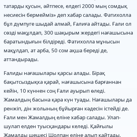
татарды қусын, əйтпесе, елдегі 2000 мың сомдық
несиесін бермейміз» деп хабар салады. Фатихолла
бұл дүмпуге шыдай алмай, Ғалиға айтады. Ғали ол
сөзді мақұлдап, 300 шақырым жердегі нағашысына
баратындығын білдіреді. Фатихолла мұнысын
мақұлдап, ат арба, 50 сом ақша береді де,
аттандырады.
Fалиды нағашылары қарсы алады. Бірақ
бақытсыздықка қарай, нағашысына барғаннан
кейін, 10 күннен соң Ғали ауырып өледі.
Жамалдың басына қара күн туады. Нағашылары да
ренжіп, дін жолының бұйырған кəдесін істейді де.
Ғали мен Жамалдың еліне хабар салады. Улап-
шулап елден туысқандары келеді. Қайғылы
Жамалды шешесі Шолпан еліне алып қайтады.