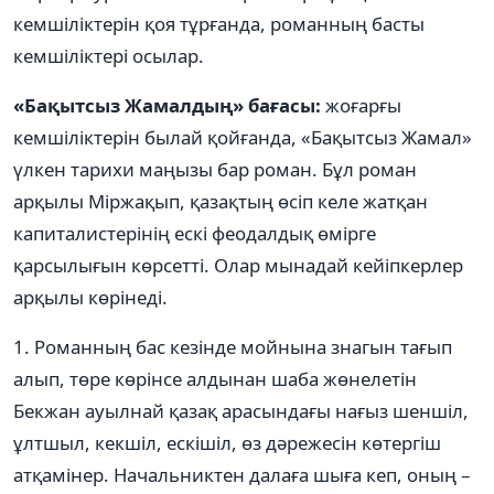
кемшіліктерін қоя тұрғанда, романның басты
кемшіліктері осылар.
«Бақытсыз Жамалдың» бағасы:
жоғарғы
кемшіліктерін былай қойғанда, «Бақытсыз Жамал»
үлкен тарихи маңызы бар роман. Бұл роман
арқылы Міржақып, қазақтың өсіп келе жатқан
капиталистерінің ескі феодалдық өмірге
қарсылығын көрсетті. Олар мынадай кейіпкерлер
арқылы көрінеді.
1. Романның бас кезінде мойнына знагын тағып
алып, төре көрінсе алдынан шаба жөнелетін
Бекжан ауылнай қазақ арасындағы нағыз шеншіл,
ұлтшыл, кекшіл, ескішіл, өз дəрежесін көтергіш
атқамінер. Начальниктен далаға шыға кеп, оның –