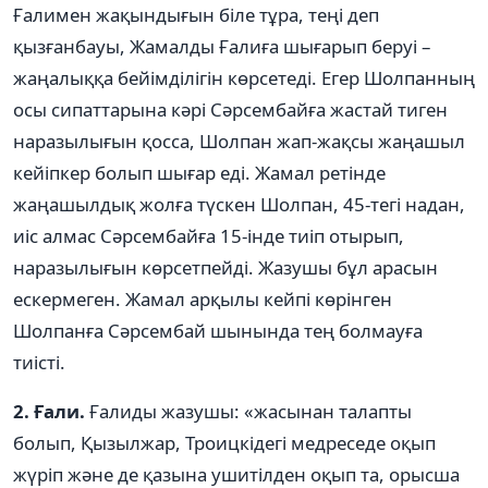
Ғалимен жақындығын біле тұра, теңі деп
қызғанбауы, Жамалды Ғалиға шығарып беруі –
жаңалыққа бейімділігін көрсетеді. Егер Шолпанның
осы сипаттарына кəрі Сəрсембайға жастай тиген
наразылығын қосса, Шолпан жап-жақсы жаңашыл
кейіпкер болып шығар еді. Жамал ретінде
жаңашылдық жолға түскен Шолпан, 45-тегі надан,
иіс алмас Сəрсембайға 15-інде тиіп отырып,
наразылығын көрсетпейді. Жазушы бұл арасын
ескермеген. Жамал арқылы кейпі көрінген
Шолпанға Сəрсембай шынында тең болмауға
тиісті.
2. Ғали.
Ғалиды жазушы: «жасынан талапты
болып, Қызылжар, Троицкідегі медреседе оқып
жүріп жəне де қазына ушитілден оқып та, орысша