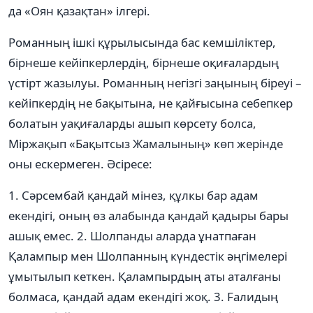
да «Оян қазақтан» ілгері.
Романның ішкі құрылысында бас кемшіліктер,
бірнеше кейіпкерлердің, бірнеше оқиғалардың
үстірт жазылуы. Романның негізгі заңының біреуі –
кейіпкердің не бақытына, не қайғысына себепкер
болатын уақиғаларды ашып көрсету болса,
Міржақып «Бақытсыз Жамалының» көп жерінде
оны ескермеген. Əсіресе:
1. Сəрсембай қандай мінез, құлкы бар адам
екендігі, оның өз алабында қандай қадыры бары
ашық емес. 2. Шолпанды аларда ұнатпаған
Қалампыр мен Шолпанның күндестік əңгімелері
ұмытылып кеткен. Қалампырдың аты аталғаны
болмаса, қандай адам екендігі жоқ. 3. Fалидың