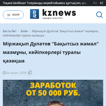
Тоқаев Бекболат Тілеуханды мерейтойымен құттықтап, шығармашылық т
Тоқаев Бекболат Тілеуханды мерейтойымен құттықтап, шығармашылық т
RU
KZ
МӘЗІР
Басты бет
/
Білім
/
Міржақып Дулатов "Бақытсыз жамал" мазмұны,
кейіпкерлері туралы қазақша
Міржақып Дулатов "Бақытсыз жамал"
мазмұны, кейіпкерлері туралы
қазақша
28 қазан, 2020