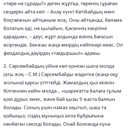
«төре не сұрады?» деген жұртқа, төренің сұраған
сөздерін айта кеп: – Анау күнгі Көтібайдың мені
боқтағанын айтқаным жоқ. Оны айтқанда, бəлəмə
болатын еді, не қылайын, Қасеннің көңіліне
қарадым», – деуі, жұрт алдында өзінің бағасын
өсіргендік. Бекжан жаңа өмірдің кейіпкері емес. Ол
феодалдық дəуірдің «тағдыршыл» адамы.
2. Сəрсембайдың үйіне көп қонған шала молда
(аты жоқ – С.М.) Сəрсембайды жəдитке (жаңа оқу
жолына) қарсы үтіттейді. Жамалдың қыз екенін
білгеннен кейін молда… «шариғатта балаға тұлым
қою дұрыс емес, жəне бай қызы 9 жаста балғын
болады. Соның үшін намаз оқытып, шаш та
қойыңыз, сіздің мұныңыз алла бұйрығына
көнбеген секілді болады. Олай болғанда күнə