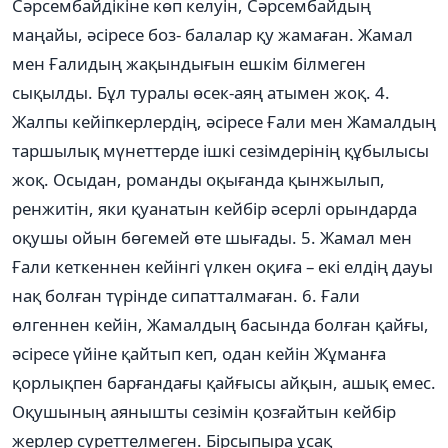
Сəрсембайдікіне көп келуін, Сəрсембайдың
маңайы, əсіресе боз- балалар қу жамаған. Жамал
мен Ғалидың жақындығын ешкім білмеген
сықылды. Бұл туралы өсек-аяң атымен жоқ. 4.
Жалпы кейіпкерлердің, əсіресе Ғали мен Жамалдың
таршылық мүнеттерде ішкі сезімдерінің құбылысы
жоқ. Осыдан, романды оқығанда қынжылып,
ренжитін, яки қуанатын кейбір əсерлі орындарда
оқушы ойын бөгемей өте шығады. 5. Жамал мен
Ғали кеткеннен кейінгі үлкен оқиға – екі елдің дауы
нақ болған түрінде сипатталмаған. 6. Ғали
өлгеннен кейін, Жамалдың басында болған қайғы,
əсіресе үйіне қайтып кеп, одан кейін Жұманға
қорлықпен барғандағы қайғысы айқын, ашық емес.
Оқушының аянышты сезімін қозғайтын кейбір
жерлер суреттелмеген. Бірсыпыра ұсақ