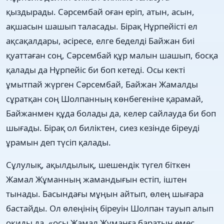
қыздырады. Сəрсембай оған еріп, атын, асын,
ақшасын шашып таласады. Бірақ Нұрпейісті ел
ақсақалдары, əсіресе, елге беделді Байжан биі
қуаттаған соң, Сəрсембай құр малын шашып, босқа
қалады да Нұрпейіс би боп кетеді. Осы кекті
ұмытпай жүрген Сəрсембай, Байжан Жамалды
сұратқан соң Шолпанның көнбегеніне қарамай,
Байжанмен құда болады да, келер сайлауда би боп
шығады. Бірақ ол биліктен, сиез кезінде біреуді
ұрамын деп түсіп қалады.
Сұлулық, ақылдылық, шешендік түгел біткен
Жамал Жұманның жамандығын естіп, іштен
тынады. Басындағы мұңын айтып, өлең шығара
бастайды. Ол өлеңінің біреуін Шолпан тауып алып
оқиды да, «осы Жамал Жұманға баратын емес,