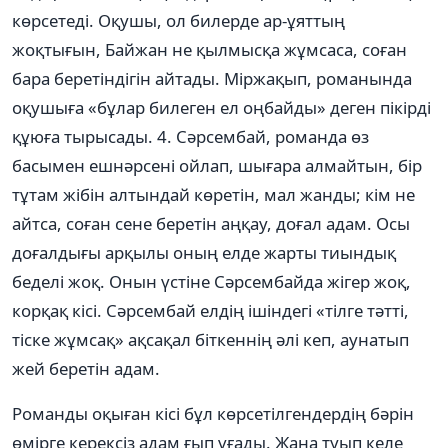
көрсетеді. Оқушы, ол билерде ар-ұяттың
жоқтығын, Байжан не қылмысқа жұмсаса, соған
бара беретіндігін айтады. Міржақып, романында
оқушыға «бұлар билеген ел оңбайды» деген пікірді
құюға тырысады. 4. Сəрсембай, романда өз
басымен ешнəрсені ойлап, шығара алмайтын, бір
тұтам жібін алтындай көретін, мал жанды; кім не
айтса, соған сене беретін аңқау, доғал адам. Осы
доғалдығы арқылы оның елде жарты тиындық
беделі жоқ. Онын үстіне Сəрсембайда жігер жоқ,
корқақ кісі. Сəрсембай елдің ішіндегі «тілге тəтті,
тіске жұмсақ» ақсақал біткеннің əлі кеп, аунатып
жей беретін адам.
Романды оқыған кісі бұл көрсетілгендердің бəрін
өмірге керексіз адам ғып ұғады. Жаңа туып келе