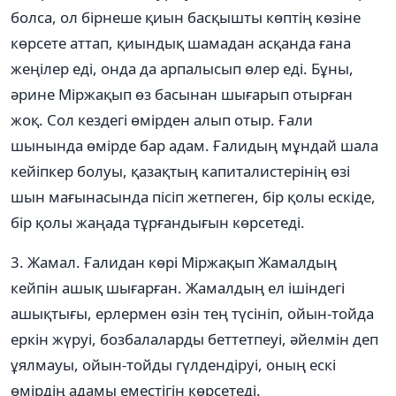
болса, ол бірнеше қиын басқышты көптің көзіне
көрсете аттап, қиындық шамадан асқанда ғана
жеңілер еді, онда да арпалысып өлер еді. Бұны,
əрине Міржақып өз басынан шығарып отырған
жоқ. Сол кездегі өмірден алып отыр. Ғали
шынында өмірде бар адам. Ғалидың мұндай шала
кейіпкер болуы, қазақтың капиталистерінің өзі
шын мағынасында пісіп жетпеген, бір қолы ескіде,
бір қолы жаңада тұрғандығын көрсетеді.
3. Жамал. Ғалидан көрі Міржақып Жамалдың
кейпін ашық шығарған. Жамалдың ел ішіндегі
ашықтығы, ерлермен өзін тең түсініп, ойын-тойда
еркін жүруі, бозбалаларды беттетпеуі, əйелмін деп
ұялмауы, ойын-тойды гүлдендіруі, оның ескі
өмірдің адамы еместігін көрсетеді.