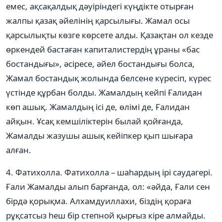
емес, ақсақалдық дəуіріндегі күңдікте отырған
жалпы қазақ əйелінің қарсылығы. Жамал осы
қарсылықты көзге көрсете алды. Қазақтан ол кезде
өркендей бастаған капиталистердің ұраны «бас
бостандығы», əсіресе, əйел бостандығы болса,
Жамал бостандық жолында белсене күресіп, күрес
үстінде құрбан болды. Жамалдың кейпі Ғалидан
көп ашық. Жамалдың ісі де, өлімі де, Ғалидан
айқын. Ұсақ кемшіліктерін былай қойғанда,
Жамалды жазушы ашық кейіпкер қып шығара
алған.
4. Фатихолла. Фатихолла – шаһардың ірі саудагері.
Ғали Жамалды алып барғанда, ол: «əйда, Ғали сен
бірдə қорықма. Алхамдуиллахи, біздің қораға
рұқсатсыз һеш бір степной қырғыз кіре алмайды.