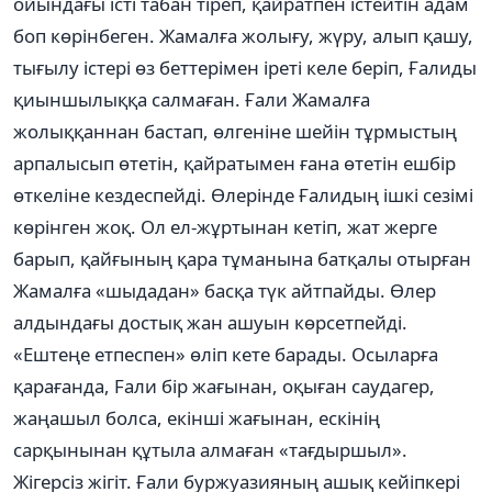
ойындағы істі табан тіреп, қайратпен істейтін адам
боп көрінбеген. Жамалға жолығу, жүру, алып қашу,
тығылу істері өз беттерімен іреті келе беріп, Ғалиды
қиыншылыққа салмаған. Ғали Жамалға
жолыққаннан бастап, өлгеніне шейін тұрмыстың
арпалысып өтетін, қайратымен ғана өтетін ешбір
өткеліне кездеспейді. Өлерінде Ғалидың ішкі сезімі
көрінген жоқ. Ол ел-жұртынан кетіп, жат жерге
барып, қайғының қара тұманына батқалы отырған
Жамалға «шыдадан» басқа түк айтпайды. Өлер
алдындағы достық жан ашуын көрсетпейді.
«Ештеңе етпеспен» өліп кете барады. Осыларға
қарағанда, Fали бір жағынан, оқыған саудагер,
жаңашыл болса, екінші жағынан, ескінің
сарқынынан құтыла алмаған «тағдыршыл».
Жігерсіз жігіт. Ғали буржуазияның ашық кейіпкері