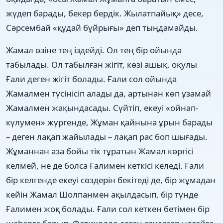
жүдеп барады, бекер бердік. Жылатпайық» десе,
Сəрсембай «құдай бұйрығы» деп тыңдамайды.
Жамал өзіне тең іздейді. Ол тең бір ойында
табылады. Ол табылған жігіт, көзі ашық, оқулы
Ғали деген жігіт болады. Ғали сол ойында
Жамалмен түсінісіп алады да, артынан көп ұзамай
Жамалмен жақындасады. Сүйтіп, екеуі «ойнап-
күлумен» жүргенде, Жұман қайнына ұрын барады
– деген лақап жайылады – лақап рас боп шығады.
Жұманнан аза бойы тік тұратын Жамал көргісі
келмей, не де болса Ғалимен кеткісі келеді. Ғали
бір келгенде екеуі сөздерін бекітеді де, бір жұмадан
кейін Жамал Шолпанмен ақылдасып, бір түнде
Ғалимен жоқ болады. Ғали сол кеткен бетімен бір