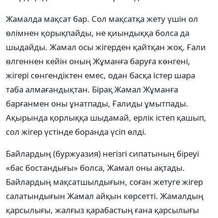
Жамалда мақсат бар. Сол мақсатқа жету үшін ол
өлімнен қорықпайды, не қиындыққа болса да
шыдайды. Жамал осы жігерден қайтқан жоқ. Ғали
өлгеннен кейін оның Жұманға баруға көнгені,
жігері сөнгендіктен емес, одан басқа істер шара
таба алмағандықтан. Бірақ Жамал Жұманға
барғанмен оны ұнатпады, Ғалиды ұмытпады.
Ақырында қорлыққа шыдамай, ерлік істеп қашып,
сол жігер үстінде боранда үсіп өлді.
Байлардың (буржуазия) негізгі сипатының біреуі
«бас бостандығы» болса, Жамал оны ақтады.
Байлардың мақсатшылдығын, соған жетуге жігер
салатындығын Жамал айқын көрсетті. Жамалдың
қарсылығы, жалғыз қарабастың ғана қарсылығы