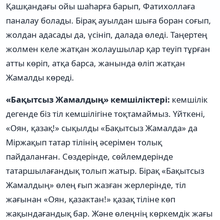
Қашқандағы ойы шаһарға барып, Фатихоллаға
паналау болады. Бірақ ауылдан шыға боран соғып,
жолдан адасады да, үсініп, далада өледі. Таңертең
жолмен келе жатқан жолаушылар қар теуіп тұрған
атты көріп, атқа барса, жанында өліп жатқан
Жамалды көреді.
«Бақытсыз Жамалдың» кемшіліктері:
кемшілік
дегенде біз тіл кемшілігіне тоқтамаймыз. Үйткені,
«Оян, қазақ!» сықылды «Бақытсыз Жамалда» да
Міржақып татар тілінің əсерімен толық
пайдаланған. Сөздерінде, сөйлемдерінде
татаршылағандық толып жатыр. Бірақ «Бақытсыз
Жамалдың» өлең ғып жазған жерлерінде, тіл
жағынан «Оян, қазактан!» қазақ тіліне көп
жақындағандық бар. Жəне өлеңнің көркемдік жағы