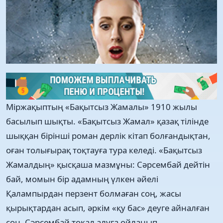
Міржақыптың «Бақытсыз Жамалы» 1910 жылы
басылып шықты. «Бақытсыз Жамал» қазақ тілінде
шыққан бірінші роман дерлік кітап болғандықтан,
оған толығырақ тоқтауға тура келеді. «Бақытсыз
Жамалдың» қысқаша мазмұны: Сəрсембай дейтін
бай, момын бір адамның үлкен əйелі
Қалампырдан перзент болмаған соң, жасы
қырықтардан асып, əркім «қу бас» деуге айналған
соң, Сəрсембай тоқал алуға ойланып,