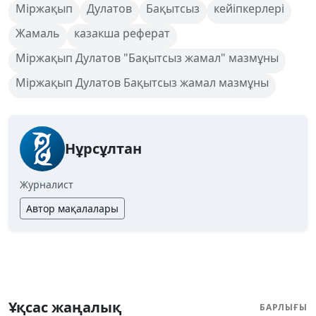
Міржақып
Дулатов
Бақытсыз
кейіпкерлері
Жамаль
казакша реферат
Міржақып Дулатов "Бақытсыз жамал" мазмұны
Міржақып Дулатов Бақытсыз жамал мазмұны
Нұрсұлтан
Журналист
Автор мақалалары
Ұқсас жаңалық
БАРЛЫҒЫ