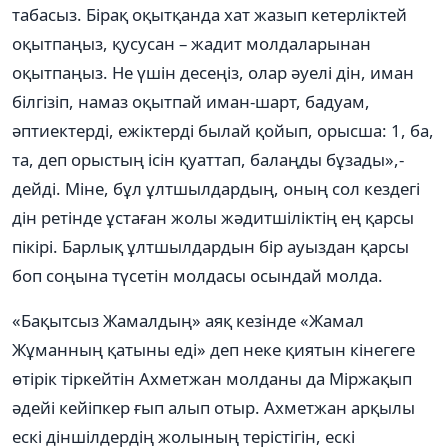
табасыз. Бірақ оқытқанда хат жазып кетерліктей
оқытпаңыз, қусусан – жадит молдаларынан
оқытпаңыз. Не үшін десеңіз, олар əуелі дін, иман
білгізіп, намаз оқытпай иман-шарт, бадуам,
əптиектерді, ежіктерді былай қойып, орысша: 1, ба,
та, деп орыстың ісін қуаттап, балаңды бұзады»,-
дейді. Міне, бұл ұлтшылдардың, оның сол кездегі
дін ретінде ұстаған жолы жəдитшіліктің ең қарсы
пікірі. Барлық ұлтшылдардын бір ауыздан қарсы
боп соңына түсетін молдасы осындай молда.
«Бақытсыз Жамалдың» аяқ кезінде «Жамал
Жұманның қатыны еді» деп неке қиятын кінегеге
өтірік тіркейтін Ахметжан молданы да Міржақып
əдейі кейіпкер ғып алып отыр. Ахметжан арқылы
ескі діншілдердің жолының терістігін, ескі