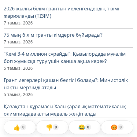
2026 жылғы білім грантын иеленгендердің тізімі
жарияланды (ТІЗІМ)
7 тамыз, 2026
75 мың білім гранты кімдерге бұйырады?
7 тамыз, 2026
“Кемі 3-4 миллион сұрайды”: Қызылордада мұғалім
боп жұмысқа тұру үшін қанша ақша керек?
5 тамыз, 2026
Грант иегерлері қашан белгілі болады?: Министрлік
нақты мерзімді атады
5 тамыз, 2026
Қазақстан құрамасы Халықаралық математикалық
олимпиадада алты медаль жеңіп алды
28 шілде, 2026
👍
👎
😂
😡
0
0
0
0
Биылға 89 457 грант: мемлекеттік тапсырыстың