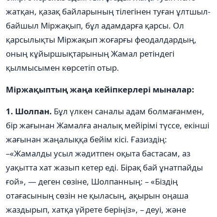
жатқан, қазақ байларының тілегінен туған ұлтшыл-
байшыл Міржақып, бұл адамдарға қарсы. Ол
қарсылықты Міржақып жоғарғы феодалдардың,
оның кұйыршықтарының Жамал ретіндегі
қылмысымен көрсетіп отыр.
Міржақыптың жаңа кейіпкерлері мыналар:
1. Шолпан.
Бұл үлкен саналы адам болмағанмен,
бір жағынан Жамалға аналық мейірімі түссе, екінші
жағынан жаңалыққа бейім кісі. Ғазиздің:
–«Жамалды усыл жəдитпен оқыта бастасам, аз
уақытта хат жазып кетер еді. Бірақ бай ұнатпайды
ғой», — деген сөзіне, Шолпанның: – «Біздің
отағасының сөзін не қыласың, ақырын оңаша
жаздырып, хатқа үйрете беріңіз», – деуі, жəне