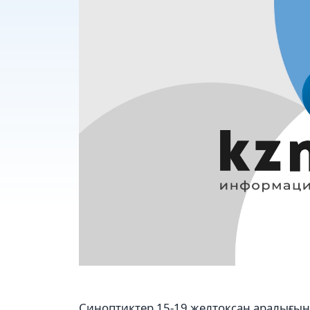
Синоптиктер 15-19 желтоқсан аралығынд