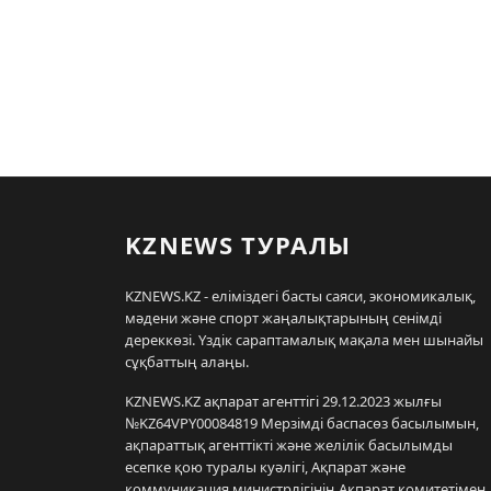
KZNEWS ТУРАЛЫ
KZNEWS.KZ - еліміздегі басты саяси, экономикалық,
мәдени және спорт жаңалықтарының сенімді
дереккөзі. Үздік сараптамалық мақала мен шынайы
сұқбаттың алаңы.
KZNEWS.KZ ақпарат агенттігі 29.12.2023 жылғы
№KZ64VPY00084819 Мерзімді баспасөз басылымын,
ақпараттық агенттікті және желілік басылымды
есепке қою туралы куәлігі, Ақпарат және
коммуникация министрлігінің Ақпарат комитетімен