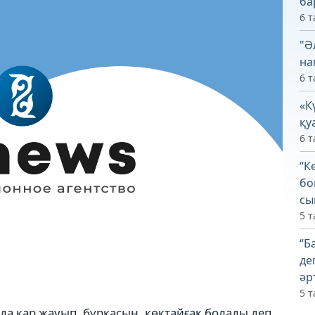
ба
6 т
"Ә
на
6 т
«К
қу
6 т
“К
бо
сы
5 т
“Б
де
әр
5 т
а қар жауып, бұрқасын, көктайғақ болады деп