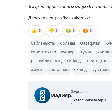
Telegram арнасындағы маңызды жаңал
Дереккөз: https://kaz.zakon.kz/
👍
👎
😂
😡
0
0
0
0
байланысты
болады
Qazaqstan
Кү
синоптиктер
күндері
тұман
көктай
республиканың
күтіледі
желтоқсан
жауып
сақталады
екпінді
суытады
Журналист
Мадияр
Автор мақалалары