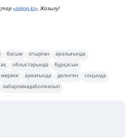
ықтар
«zakon.kz»
. Жазылу!
н
басым
отырған
аралығында
ғақ
облыстарында
бұрқасын
мереке
аумағында
делінген
соңында
хабарламадаБолжанып