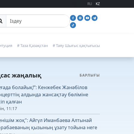
RU
KZ
йттан іздеу
итуция
# Таза Қазақстан
# Таяу Шығыс қақтығысы
қсас жаңалық
БАРЛЫҒЫ
ұғада болайық!”: Кенжебек Жанәбілов
нцерттің алдында жансақтау бөліміне
сіп қалған
ін, 11:17
енішім жоқ": Айгүл Иманбаева Алтынай
рабаеваның қызының ұзату тойына неге