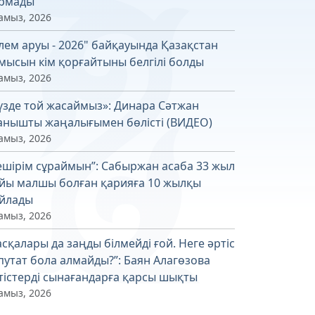
рмады
амыз, 2026
лем аруы - 2026" байқауында Қазақстан
мысын кім қорғайтыны белгілі болды
амыз, 2026
үзде той жасаймыз»: Динара Сәтжан
анышты жаңалығымен бөлісті (ВИДЕО)
амыз, 2026
ешірім сұраймын”: Сабыржан асаба 33 жыл
йы малшы болған қарияға 10 жылқы
йлады
амыз, 2026
асқалары да заңды білмейді ғой. Неге әртіс
путат бола алмайды?”: Баян Алагөзова
тістерді сынағандарға қарсы шықты
амыз, 2026