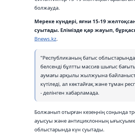
болжауда.
Мереке күндері, яғни 15-19 желтоқс
суытады. Елімізде қар жауып, бұрқас
Bnews.kz
.
"Республиканың батыс облыстарында
белсенді бұлтты массив шығыс бағыт
аумағы арқылы жылжуына байланысты 
күтіледі, ал көктайғақ және тұман р
- делінген хабарламада.
Болжанып отырған кезеңнің соңында тр
ауысуы және антициклонның ығысуыме
облыстарында күн суытады.