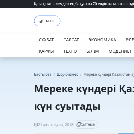
Қазақстан әлемдегі ең бақуатты 70 елдің қатарына енді
Қазақстан әлемдегі ең бақуатты 70 елдің қатарына енді
МӘЗІР
СҰХБАТ
САЯСАТ
ЭКОНОМИКА
ӘЛ
ҚАРЖЫ
ТЕХНО
БІЛІМ
МӘДЕНИЕТ
Басты бет
/
Шоу-бизнес
/
Мереке күндері Қазақстан 
Мереке күндері Қ
күн суытады
21 желтоқсан, 2018
Сілтеме