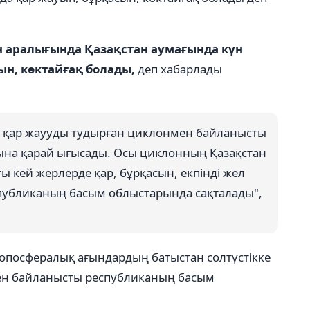
ан аралығында Қазақстан аумағында күн
ын, көктайғақ болады,
деп хабарлады
 қар жаууды тудырған циклонмен байланысты
ына қарай ығысады. Осы циклонның Қазақстан
кей жерлерде қар, бұрқасын, екпінді жел
еспубликаның басым облыстарында сақталады",
опосфералық ағындардың батыстан солтүстікке
н байланысты республиканың басым