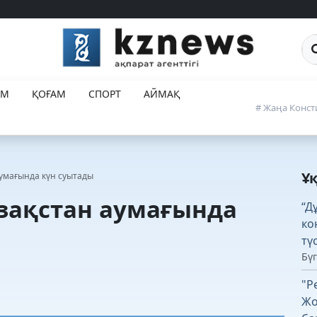
Са
ЕМ
ҚОҒАМ
СПОРТ
АЙМАҚ
# Жаңа Конст
Ұ
аумағында күн суытады
азақстан аумағында
“Д
ко
тү
Бүг
"Р
Жо