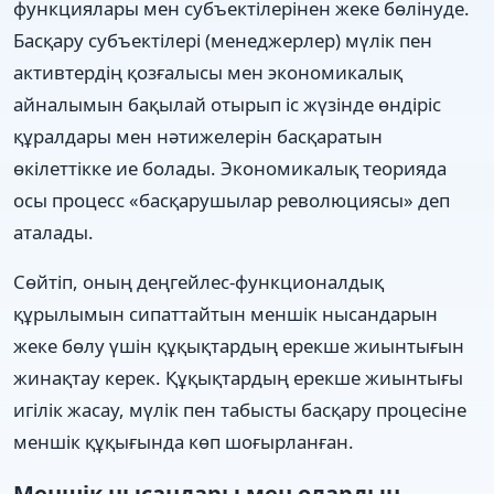
функциялары мен субъектілерінен жеке бөлінуде.
Басқару субъектілері (менеджерлер) мүлік пен
активтердің қозғалысы мен экономикалық
айналымын бақылай отырып іс жүзінде өндіріс
құралдары мен нәтижелерін басқаратын
өкілеттікке ие болады. Экономикалық теорияда
осы процесс «басқарушылар революциясы» деп
аталады.
Сөйтіп, оның деңгейлес-функционалдық
құрылымын сипаттайтын меншік нысандарын
жеке бөлу үшін құқықтардың ерекше жиынтығын
жинақтау керек. Құқықтардың ерекше жиынтығы
игілік жасау, мүлік пен табысты басқару процесіне
меншік құқығында көп шоғырланған.
Меншік нысандары мен олардың