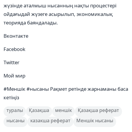
жүзінде аталмыш нысанның нақты процестері
ойдағыдай жүзеге асырылып, экономикалық
теорияда баяндалады.
Вконтакте
Facebook
Twitter
Мой мир
#Меншік #нысаны Рақмет ретінде жарнаманы баса
кетіңіз
туралы
Қазақша
меншік
Қазақша реферат
нысаны
казакша реферат
Меншік нысаны