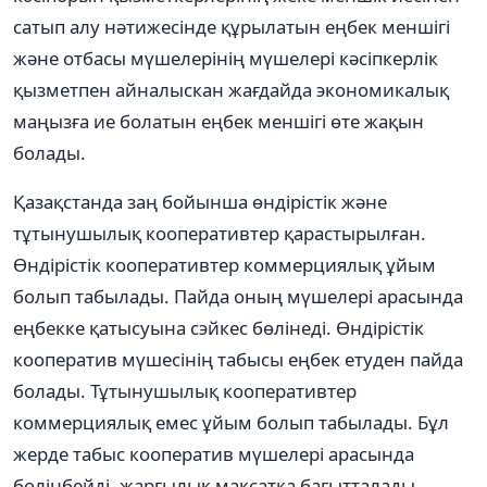
сатып алу нәтижесінде құрылатын еңбек меншігі
және отбасы мүшелерінің мүшелері кәсіпкерлік
қызметпен айналыскан жағдайда экономикалық
маңызға ие болатын еңбек меншігі өте жақын
болады.
Қазақстанда заң бойынша өндірістік және
тұтынушылық кооперативтер қарастырылған.
Өндірістік кооперативтер коммерциялық ұйым
болып табылады. Пайда оның мүшелері арасында
еңбекке қатысуына сэйкес бөлінеді. Өндірістік
кооператив мүшесінің табысы еңбек етуден пайда
болады. Тұтынушылық кооперативтер
коммерциялық емес ұйым болып табылады. Бұл
жерде табыс кооператив мүшелері арасында
бөлінбейді, жарғылық мақсатқа бағытталады.