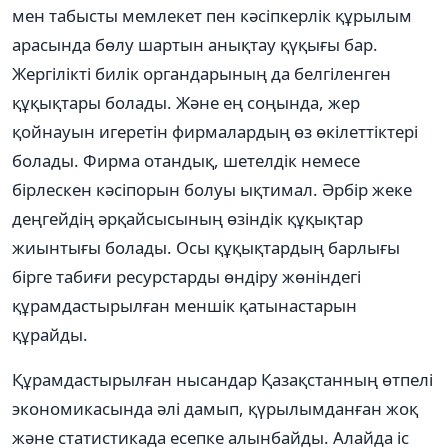
мен табысты мемлекет пен кәсіпкерлік құрылым
арасында бөлу шартын анықтау қүқығы бар.
Жергілікті билік органдарының да белгіленген
құқықтары болады. Және ең соңында, жер
қойнауын игеретін фирмалардың өз өкілеттіктері
болады. Фирма отандық, шетелдік немесе
бірлескен кәсіпорын болуы ықтимал. Әрбір жеке
деңгейдің әрқайсысының өзіндік құқықтар
жиынтығы болады. Осы құқықтардың барлығы
бірге табиғи ресурстарды өндіру жөніндегі
құрамдастырылған меншік қатынастарын
құрайды.
Құрамдастырылған нысандар Қазақстанның өтпелі
экономикасында әлі дамып, қүрылымданған жоқ
және статистикада есепке алынбайды. Алайда іс