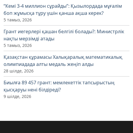
“Кемі 3-4 миллион сұрайды”: Қызылордада мұғалім
боп жұмысқа тұру үшін қанша ақша керек?
5 тамыз, 2026
Грант иегерлері қашан белгілі болады?: Министрлік
нақты мерзімді атады
5 тамыз, 2026
Қазақстан құрамасы Халықаралық математикалық
олимпиадада алты медаль жеңіп алды
28 шілде, 2026
Биылға 89 457 грант: мемлекеттік тапсырыстың
қысқаруы нені білдіреді?
9 шілде, 2026