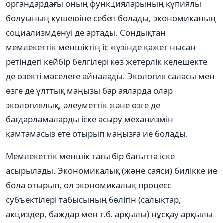
органдардағы оның функцияларының құпиялы
болуының күшеюіне себеп болады, экономиканың
социализмденуі де артады. Сондықтан
мемлекеттік меншіктің іс жүзінде қажет нысан
ретіндегі кейбір белгілері көз жетерлік келешекте
де өзекті мәселеге айналады. Экология саласы мен
өзге де ұлттық маңызы бар аяларда олар
экологиялық, әлеуметтік және өзге де
бағдарламаларды іске асыру механизмін
қамтамасыз ете отырып маңызға ие болады.
Мемлекеттік меншік тағы бір бағытта іске
асырылады. Экономикалық (және саяси) билікке ие
бола отырып, ол экономикалық процесс
субъектілері табысының бөлігін (салықтар,
акциздер, баждар мен т.б. арқылы) нұсқау арқылы