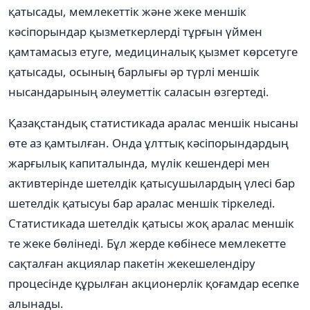
қатысады, мемлекеттік және жеке меншік
кәсіпорындар қызметкерлерді тұрғын үймен
қамтамасыз етуге, медициналық қызмет көрсетуге
қатысады, осының барлығы әр түрлі меншік
нысандарының әлеуметтік саласын өзгертеді.
Қазақстандық статистикада аралас меншік нысаны
өте аз қамтылған. Онда ұлттық кәсіпорындардың
жарғылық капиталында, мүлік кешендері мен
активтерінде шетелдік қатысушылардың үлесі бар
шетелдік қатысуы бар аралас меншік тіркеледі.
Статистикада шетелдік қатысы жоқ аралас меншік
те жеке бөлінеді. Бұл жерде көбінесе мемлекетте
сақталған акциялар пакетін жекешелендіру
процесінде құрылған акционерлік қоғамдар есепке
алынады.