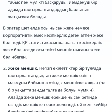
табыс пен мүлікті басқаруды, иемденуді бір
адамда шоғырланғандардың барлығын
жатқызуға болады.
Бірқатар шет елде осы нысан жеке немесе
корпоративтік емес кәсіпкерлік деген атпен жеке
бөлінеді. ҚР статистикасында шағын кәсіпкерлік
жеке бөлінсе де осы тиісті меншік нысаны жеке
бөлінбеген.
Жеке меншік.
Негізгі өкілеттіктер бір тұлғада
шоғырланғандықтан жеке меншік өзінің
мазмұны бойынша өзіндік меншікке жақын (ол
бір уақытта заңды тұлға да болуы мүмкін).
Алайда жеке меншік ерекше нысан ретінде
өзіндік меншіктен ерекшеленеді, өйткені кейбір
белгілер (өкілеттіктер) мұнда әр түрлі