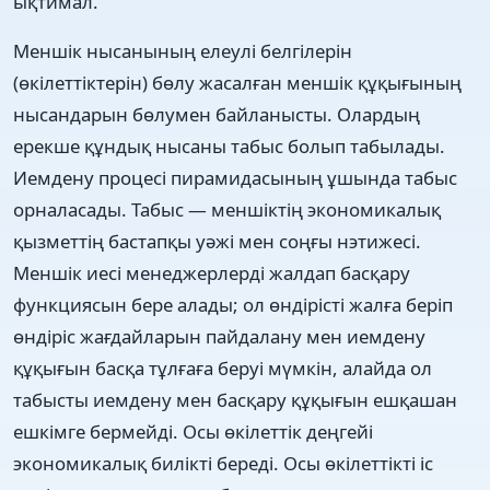
ықтимал.
Меншік нысанының елеулі белгілерін
(өкілеттіктерін) бөлу жасалған меншік құқығының
нысандарын бөлумен байланысты. Олардың
ерекше құндық нысаны табыс болып табылады.
Иемдену процесі пирамидасының ұшында табыс
орналасады. Табыс — меншіктің экономикалық
қызметтің бастапқы уәжі мен соңғы нэтижесі.
Меншік иесі менеджерлерді жалдап басқару
функциясын бере алады; ол өндірісті жалға беріп
өндіріс жағдайларын пайдалану мен иемдену
құқығын басқа тұлғаға беруі мүмкін, алайда ол
табысты иемдену мен басқару құқығын ешқашан
ешкімге бермейді. Осы өкілеттік деңгейі
экономикалық билікті береді. Осы өкілеттікті іс