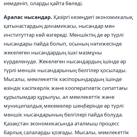
иемденіп, оларды қайта бөледі.
Аралас нысандар.
Қазіргі кезеңдегі экономикалық
қатынастардың динамикасы, нысандар мен
институттар көй өзгереді. Меншіктің де әр түрлі
нысандары пайда болып, осының нәтижесінде
жекелеген нысандардың ішкі мазмұны
күрделенуде. Жекелеген нысандардың ішінде әр
түрлі меншік нысандарының белгілер қосылады.
Мысалы, мемлекеттік кәсіпорындардың ішінде
өзіндік кәсіпкерлік және кооперативтік сипаттағы
құрылымдар құрылуы, ал мемлекеттік және
муниципалдық мекемелер шеңберінде әр түрлі
меншік нысандарының белгілері пайда болуда.
Қазақстан экономикасында аталмыш процесс
барлық салаларды қозғады. Мысалы, мемлекеттік