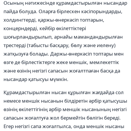
Осының нәтижесінде құрамдастырылған нысандар
пайда болуда. Оларға бірлескен кәсіпорындарды,
холдингтерді, қаржы-өнеркәсіп топтарын,
концерндерді, кейбір өкілеттіктері
шоғырландырылып, арнайы мамандандырылған
трестерді (табысты басқару, бөлу және иелену)
жатқызуға болады. Даржы-өнеркәсіп топтары мен
өзге де бірлестіктерге жеке меншік, мемлекеттік
және өзінің негізгі сапасын жоғалтпаған басқа да
нысандар қатысуы мүмкін.
Құрамдастырылған нысан құрылған жағдайда сол
немесе меншік нысанын білдіретін әрбір қатысушы
өзінің өкілеттігінің әрбір меншік нысанының негізгі
сапасын жоғалтуға жол бермейтін бөлігін береді.
Егер негізгі сапа жоғалтылса, онда меншік нысаны