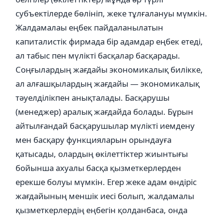
субъектілерде бөлініп, жеке тұлғалануы мүмкін.
Жалдамалаы еңбек пайдаланылатын
капиталистік фирмада бір адамдар еңбек етеді,
ал табыс пен мүлікті басқалар басқарады.
Соңғылардың жағдайы экономикалық билікке,
ал алғашқылардың жағдайы — экономикалық
тәуелділікпен анықталады. Басқарушы
(менеджер) аралық жағдайда болады. Бұрын
айтылғандай басқарушылар мүлікті иемдену
мен басқару функцияларын орындауға
қатысады, олардың өкілеттіктер жиынтығы
бойынша ахуалы басқа қызметкерлерден
ерекше болуы мүмкін. Егер жеке адам өндіріс
жағдайының меншік иесі болып, жалдамалы
қызметкерлердің еңбегін қолданбаса, онда