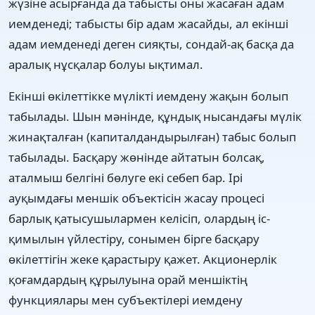
жүзіне асырғанда да табысты оны жасаған адам
иемденеді; табысты бір адам жасайды, ал екінші
адам иемденеді деген сияқты, сондай-ақ басқа да
аралық нұсқалар болуы ықтимал.
Екінші өкілеттікке мүлікті иемдену жақын болып
табылады. Шын мәнінде, құндық нысандағы мүлік
жинақталған (капиталдандырылған) табыс болып
табылады. Басқару жөнінде айтатын болсақ,
аталмыш белгіні бөлуге екі себеп бар. Ірі
ауқымдағы меншік объектісін жасау процесі
барлық қатысушылармен келісіп, олардың іс-
қимылын үйлестіру, сонымен бірге басқару
өкілеттігін жеке қарастыру қажет. Акционерлік
қоғамдардың құрылуына орай меншіктің
функциялары мен субъектілері иемдену