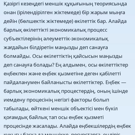
Қазіргі кезеңдегі меншік құқығының теориясында
онан (ірілендірілген жіктемеде) бір жарым мыңға
дейін (бөлшектік жіктемеде) өкілеттік бар. Алайда
барлық өкілеттікті экономикалық процесс
субъектілерінің әлеуметтік-экономикалық
жағдайын білдіретін маңызды деп санауға
болмайды. Осы өкілеттіктің қайсысын маңызды
деп санауға болады? Ең алдымен, осы өкілеттіктер
еңбекпен және еңбек қызметіне деген қабілетті
пайдаланумен байланысты өкілеттіктер. Еңбек —
барлық экономикалық процестердің, оның ішінде
иемдену процесінің негізгі факторы болып
табылады, өйткені меншік объектісі мен бүкіл
қоғамдық байлық тап осы еңбек қызметі
процесінде жасалады. Алайда еңбекшілердің еңбек
құқығы басқа да меншікке, ресурстарға, өндіріс