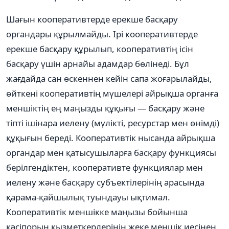
Шағын кооперативтерде ерекше басқару
органдары құрылмайды. Ірі кооперативтерде
ерекше басқару құрылып, кооперативтің ісін
басқару үшін арнайы адамдар бөлінеді. Бұл
жағдайда сан өскеннен кейін сапа жоғарылайды,
өйткені кооперативтің мүшелері айрықша органға
меншіктің ең маңызды құқығы — басқару және
тіпті ішінара иелену (мүлікті, ресурстар мен өнімді)
құқығын береді. Кооперативтік нысанда айрықша
органдар мен қатысушыларға басқару функциясы
берілгендіктен, кооперативте функциялар мен
иелену және басқару субъектілерінің арасында
қарама-қайшылық туындауы ықтимал.
Кооперативтік меншікке маңызы бойынша
кәсіпорын қызметкерлерінің жеке меншік иесінен