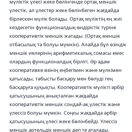
мүліктік үлесі жеке бөлінгенде ортақ меншік
үлестік, ал үлестер жеке бөлінбеген жағдайда
бірлескен мүлік болады. Ортақ мүліктің ең жиі
кездесетін функционалдық-өндірістік түріне
кооперативтік меншік жатады. (Ортақ меншік
отбасылық та болуы мүмкін). Алайда бұл өзіндік
меншік иелерінің арифметикалық сомасы емес
олардың функционалдық бірлігі. Әр адам
кооперативке өзінің еңбегімен және мүлкімен
қатысады, табысты басқару мен бөлуді тең
басқаруға қүқықты. Кооперативтік мүлікті әрбір
қатысушының анықталған жағдайда
кооперативтік меншік сондай-ақ үлестік және
үлессіз болуы мүмкін. Соңғы жағдайда әрбір
қатысушының үлесі жеке бөлінбейді. Үлессіз
меншік артельдік меншік деп те аталады.