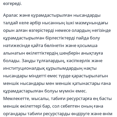
өзгереді.
Аралас және қүрамдастырылған нысандарды
талдай келе әрбір нысанның ішкі мазмұнындағы
орын алған өзгерістерді немесе олардың негізінде
құрамдастырылған бірлестіктерді пайда болу
нәтижесінде қайта бөлінетін және қосымша
алынатын өкілеттіктердің шеңберін анықтауға
болады. Заңды тұлғалардың, кәсіпкерлік және
институционалдық құрылымдардың нақты
нысандары міндетті емес түрде қарастырылатын
меншік нысандары мен меншік қатынастары ғана
құрамдастарылған болуы мүмкін емес.
Мемлекетте, мысалы, табиғи ресурстарға ең басты
меншік өкілеттері бар, сол себептен оның ғана
органдары табиғи ресурстарды өндіруге және өнім