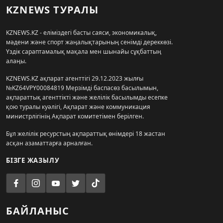
KZNEWS ТУРАЛЫ
KZNEWS.KZ - еліміздегі басты саяси, экономикалық,
мәдени және спорт жаңалықтарының сенімді дереккөзі.
Үздік сараптамалық мақала мен шынайы сұқбаттың
алаңы.
KZNEWS.KZ ақпарат агенттігі 29.12.2023 жылғы
№KZ64VPY00084819 Мерзімді баспасөз басылымын,
ақпараттық агенттікті және желілік басылымды есепке
қою туралы куәлігі, Ақпарат және коммуникация
министрлігінің Ақпарат комитетімен берілген.
Бұл желілік ресурстың ақпараттық өнімдері 18 жастан
асқан азаматтарға арналған.
БІЗГЕ ЖАЗЫЛУ
БАЙЛАНЫС