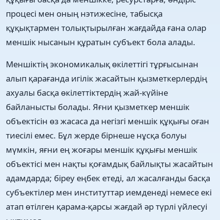
процесі мен оның нэтижесіне, табысқа
құқықтармен толықтырылған жағдайда ғана олар
меншік нысанын құратын субъект бола алады.
Меншіктің экономикалық өкілеттігі тұрғысынан
алып қарағанда игілік жасайтын қызметкерлердің
ахуалы басқа өкілеттіктердің жай-күйіне
байланысты болады. Яғни қызметкер меншік
объектісін өз жасаса да негізгі меншік құқығы оған
тиесілі емес. Бұл жерде бірнеше нұсқа болуы
мүмкін, яғни ең жоғары меншік құқығы меншік
объектісі мен нақты қоғамдық байлықты жасайтын
адамдарда; біреу еңбек етеді, ал жасалғанды басқа
субъектілер мен институттар иемденеді немесе екі
атап өтілген қарама-қарсы жағдай әр түрлі үйлесуі