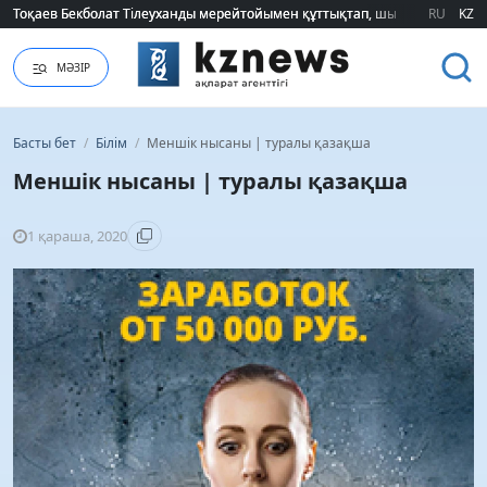
Тоқаев Бекболат Тілеуханды мерейтойымен құттықтап, шығармашылық т
Тоқаев Бекболат Тілеуханды мерейтойымен құттықтап, шығармашылық т
RU
KZ
МӘЗІР
Басты бет
/
Білім
/
Меншік нысаны | туралы қазақша
Меншік нысаны | туралы қазақша
1 қараша, 2020