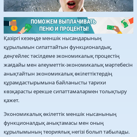
Қазіргі кезеңде меншік нысандарының
құрылымын сипаттайтын функционалдық,
деңгейлес тәсілдеме экономикалық процестің
жағдайы мен әлеуметтік-экономикалық мәртебесін
анықтайтын экономикалық өкілеттіктердің
құрамдастырымына байланысты тарихи
көзқарасты ерекше сипаттамалармен толықтыру
қажет.
Экономикалық өкілеттік меншік нысанының
функционалдық анықтамасы мен оның
құрылымының теориялық негізі болып табылады.