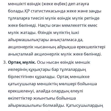
меншікті өзіндік (жеке еңбек) деп атауға
болады.ҚР статистикасында жеке және заңды
тұлғаларға тиесілі мүлік өзіндік мүлік ретінде
жеке бөлінеді. Нақты оған мемлекеттік емес
мүлік жатады. Өзіндік мүліктің ішкі
айырмашылықтары анықталмаса да,
акционерлік нысанның айрықша ерекшеліктері
анықталмай акционерлік мүлік жеке бөлінеді.
Ортақ мүлік.
Осы нысан өзіндік меншік
иелерінің құқықтары бар тұлғалардың
бірлестігінен құралады. Ортақ меншікке
қатысушылар меншіктің мөлшері бойынша
ерекшеленуі, алайда олардың елеулі
өкілеттіктер жиынтығы бойынша
айырмашылығы болмайды. Қатысушылардың