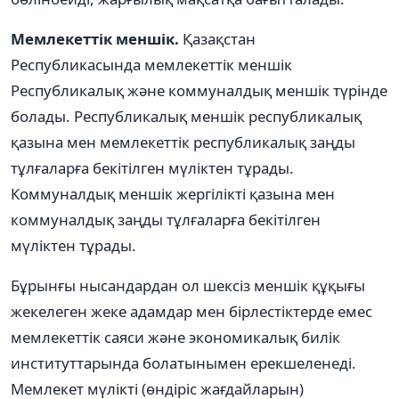
Мемлекеттік меншік.
Қазақстан
Республикасында мемлекеттік меншік
Республикалық және коммуналдық меншік түрінде
болады. Республикалық меншік республикалық
қазына мен мемлекеттік республикалық заңды
тұлғаларға бекітілген мүліктен тұрады.
Коммуналдық меншік жергілікті қазына мен
коммуналдық заңды тұлғаларға бекітілген
мүліктен тұрады.
Бұрынғы нысандардан ол шексіз меншік құқығы
жекелеген жеке адамдар мен бірлестіктерде емес
мемлекеттік саяси және экономикалық билік
институттарында болатынымен ерекшеленеді.
Мемлекет мүлікті (өндіріс жағдайларын)