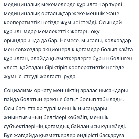
медициналық мекемелерде құрылған әр түрлі
медициналық орталықтар жеке меншік және
кооперативтік негізде жұмыс істейді. Осындай
құрылымдар мемлекеттік жоғары оқу
орындарында да бар. Немесе, мысалы, колхоздар
мен совхоздар акционерлік қоғамдар болып қайта
құрылған, алайда қызметкерлерге бұрын бөлінген
үлесті қайтадан біріктіріп кооперативтік негізде
жұмыс істеуді жалғастыруда.
Социализм орнату меншіктің аралас нысандары
пайда болатын ерекше бағыт болып табылады.
Осы бағытта әр түрлі меншік нысандары
жиынтығының белгілері көбейіп, меншік
субъектілерінің қоғамдық байланысы күшейеді.
Бұл жағдайда қызметкерлер өндірісті басқаруға