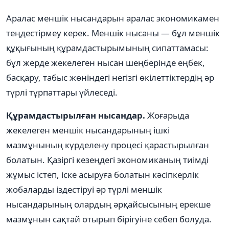
Аралас меншік нысандарын аралас экономикамен
теңдестірмеу керек. Меншік нысаны — бұл меншік
құқығының құрамдастырымының сипаттамасы:
бұл жерде жекелеген нысан шеңберінде еңбек,
басқару, табыс жөніндегі негізгі өкілеттіктердің әр
түрлі тұрпаттары үйлеседі.
Құрамдастырылған нысандар.
Жоғарыда
жекелеген меншік нысандарының ішкі
мазмұнының күрделену процесі қарастырылған
болатын. Қазіргі кезеңдегі экономиканың тиімді
жұмыс істеп, іске асыруға болатын кәсіпкерлік
жобаларды іздестіруі әр түрлі меншік
нысандарының олардың әрқайсысының ерекше
мазмұнын сақтай отырып бірігуіне себеп болуда.