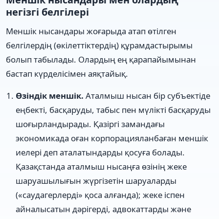
негізгі белгілері
Меншік нысандары жоғарыда атап өтілген
белгілердің (өкілеттіктердің) құрамдастырымы
болып табылады. Олардың ең қарапайымынан
бастап күрделісімен аяқтайық.
Өзіндік меншік.
Аталмыш нысан бір субъектіде
еңбекті, басқаруды, табыс пен мүлікті басқаруды
шоғырландырады. Қазіргі замандағы
экономикада оған корпорацияланбаған меншік
иелері деп аталатындарды қосуға болады.
Қазақстанда аталмыш нысаңға өзінің жеке
шаруашылығын жүргізетін шаруаларды
(«саудагерлерді» қоса алғанда); жеке іспен
айналысатын дәрігерді, адвокаттарды және