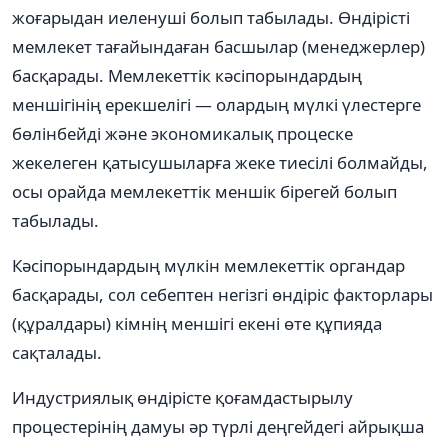
жоғарыдан иеленуші болып табылады. Өндірісті
мемлекет тағайындаған басшылар (менеджерлер)
басқарады. Мемлекеттік кәсіпорындардың
меншігінің ерекшелігі — олардың мүлкі үлестерге
бөлінбейді және экономикалық процеске
жекелеген қатысушыларға жеке тиесілі болмайды,
осы орайда мемлекеттік меншік бірегей болып
табылады.
Кәсіпорындардың мүлкін мемлекеттік органдар
басқарады, сол себептен негізгі өндіріс факторлары
(құралдары) кімнің меншігі екені өте құпияда
сақталады.
Индустриялық өндірісте қоғамдастырылу
процестерінің дамуы әр түрлі деңгейдегі айрықша