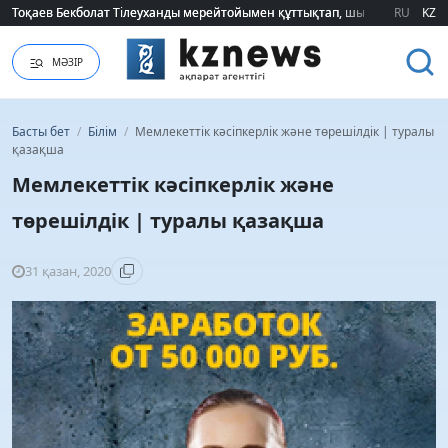
Тоқаев Бекболат Тілеуханды мерейтойымен құттықтап, шығармашылық т
Тоқаев Бекболат Тілеуханды мерейтойымен құттықтап, шығармашылық т
RU
KZ
МӘЗІР
Басты бет
/
Білім
/
Мемлекеттік кəсіпкерлік жəне төрешілдік | туралы
қазақша
Мемлекеттік кəсіпкерлік жəне
төрешілдік | туралы қазақша
31 қазан, 2020