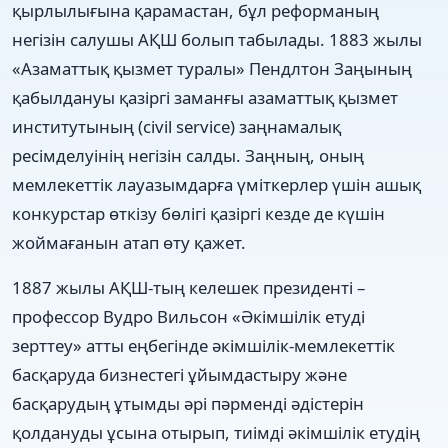
қырлылығына қарамастан, бұл реформаның
негізін салушы АҚШ болып табылады. 1883 жылы
«Азаматтық қызмет туралы» Пендлтон Заңының
қабылдануы қазіргі заманғы азаматтық қызмет
институтының (civil service) заңнамалық
ресімделуінің негізін салды. Заңның, оның
мемлекеттік лауазымдарға үміткерлер үшін ашық
конкурстар өткізу бөлігі қазіргі кезде де күшін
жоймағанын атап өту қажет.
1887 жылы АҚШ-тың келешек президенті –
профессор Вудро Вильсон «Əкімшілік етуді
зерттеу» атты еңбегінде əкімшілік-мемлекеттік
басқаруда бизнестегі ұйымдастыру жəне
басқарудың ұтымды əрі пəрменді əдістерін
қолдануды ұсына отырып, тиімді əкімшілік етудің