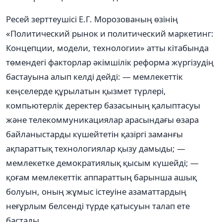
Ресей зерттеушісі Е.Г. Морозованың өзінің
«Политический рынок и политический маркетинг:
Концепции, модели, технологии» атты кітабында
төмендегі факторлар əкімшілік реформа жүргізудің
бастауына алып келді дейді: — мемлекеттік
кеңселерде құрылатын қызмет түрлері,
компьютерлік деректер базасының қалыптасуы
жəне телекоммуникациялар арасындағы өзара
байланыстарды күшейтетін қазіргі заманғы
ақпараттық технологиялар қызу дамыды; —
мемлекетке демократиялық қысым күшейді; —
қоғам мемлекеттік аппараттың барынша ашық
болуын, оның жұмыс істеуіне азаматтардың
неғұрлым белсенді түрде қатысуын талап ете
бастады.