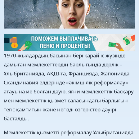
1970-жылдардың басынан бері қарай іс жүзінде
дамыған мемлекеттердің барлығында дерлік –
Ұлыбританияда, АҚШ-та, Францияда, Жапонияда
Скандинавия елдерінде «əкімшілік реформалау»
атауына ие болған дəуір, яғни мемлекеттік басқару
мен мемлекеттік қызмет саласындағы барлығын
тегіс қамтитын жəне негізді өзгерістер дəуірі
басталды.
Мемлекеттік қызметті реформалау Ұлыбританияда