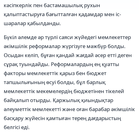
кəсіпкерлік пен бастамашылық рухын
қалыптастыруға бағытталған қадамдар мен іс-
шаралар қабылданды.
Бүкіл əлемде əр түрлі саяси жүйедегі мемлекеттер
əкімшілік реформалар жүргізуге мəжбүр болды.
Осыдан келіп, бұған қандай жағдай əсер етті деген
сұрақ туындайды. Реформалардың ең қуатты
факторы мемлекеттік қарыз бен бюджет
тапшылығының өсуі болды, бұл барлық
мемлекеттік мекемелердің бюджетінен тікелей
байқалып отырды. Қаржылық қиындықтар
əлеуметтік мемлекетті жəне оған барабар əкімшілік
басқару жүйесін қамтыған терең дағдарыстың
белгісі еді.