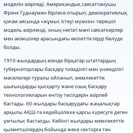
моделін əзірледі. Американдық саясаттанушы
Фрэнк Гуднаумен бірлесе отырып, демократиялық
қоғам аясында «жұмыс істеуі мүмкін» төрешіл
модель əзірленді, оның негізгі мəні саясаткерлер
мен əкімшілер арасындағы өкілеттіктерді бөлуде
болды.
1910-жылдардың өзінде бірқатар штаттардың
губернаторлары басқару тиімділігі мен үнемділігі
мəселелері туралы ойланып, мемлекеттік
шығындарды қысқарту жəне озық басқару
технологияларын енгізу тəсілдерін əзірлей
бастады. 60-жылдары басқарудағы жаңалықтар
арқылы АҚШ-та кедейшілікке қарсы күресуге деген
ұмтылыс басталды. Кейінгі жылдары мемлекеттік
қызметшілердің бойында жеке секторға тəн