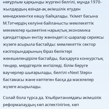
неғұрлым қарқынды жүргені белгілі, мұнда 1970-
жылдардың өзінде-ақ əкімшілік етуден
менеджментке көшу байқалады. Үкімет басына
М.Тэтчердің келуіне байланысты мемлекеттік
мекемелер қызметіне нарықтық экономика
қағидаттарын енгізу жөніндегі іс-шаралар сериясы
жүзеге асырыла бастайды: мемлекеттік сектор
кəсіпорындарының біраз бөліктері
жекешелендіріле бастайды, басқаруға конкурстық
тендер, мердігерлік енгізіледі, білім беруге
ваучерлер шығарылады, белгілі «Next Steps»
бастамасы жəне көптеген басқа да мəселелер
жүзеге асырылады.
Солай бола тұрса да, Ұлыбританиядағы əкімшілік
реформалаудың көп аспектілігіне, көп