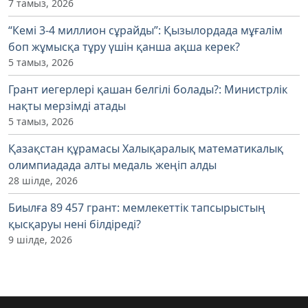
7 тамыз, 2026
“Кемі 3-4 миллион сұрайды”: Қызылордада мұғалім
боп жұмысқа тұру үшін қанша ақша керек?
5 тамыз, 2026
Грант иегерлері қашан белгілі болады?: Министрлік
нақты мерзімді атады
5 тамыз, 2026
Қазақстан құрамасы Халықаралық математикалық
олимпиадада алты медаль жеңіп алды
28 шілде, 2026
Биылға 89 457 грант: мемлекеттік тапсырыстың
қысқаруы нені білдіреді?
9 шілде, 2026