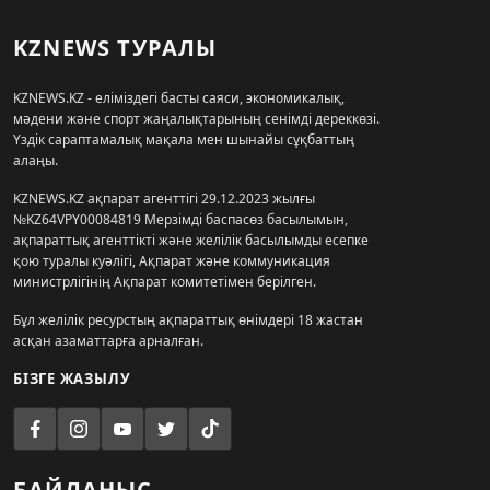
KZNEWS ТУРАЛЫ
KZNEWS.KZ - еліміздегі басты саяси, экономикалық,
мәдени және спорт жаңалықтарының сенімді дереккөзі.
Үздік сараптамалық мақала мен шынайы сұқбаттың
алаңы.
KZNEWS.KZ ақпарат агенттігі 29.12.2023 жылғы
№KZ64VPY00084819 Мерзімді баспасөз басылымын,
ақпараттық агенттікті және желілік басылымды есепке
қою туралы куәлігі, Ақпарат және коммуникация
министрлігінің Ақпарат комитетімен берілген.
Бұл желілік ресурстың ақпараттық өнімдері 18 жастан
асқан азаматтарға арналған.
БІЗГЕ ЖАЗЫЛУ
БАЙЛАНЫС