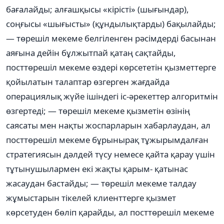
бағалайды; алғашқысы «кірісті» (шығындар),
соңғысы «шығысты» (құндылықтарды) бақылайды;
— төрешіл мекеме белгіленген рəсімдерді басынан
аяғына дейін бұлжытпай қатаң сақтайды,
посттөрешіл мекеме өздері көрсететін қызметтерге
қойылатын талаптар өзгерген жағдайда
операциялық жүйе ішіндегі іс-əрекеттер алгоритмін
өзгертеді; — төрешіл мекеме қызметін өзінің
саясаты мен нақты жоспарларын хабарлаудан, ал
посттөрешіл мекеме бұрынырақ тұжырымдалған
стратегиясын дəлдей түсу немесе қайта қарау үшін
тұтынушылармен екі жақты қарым- қатынас
жасаудан бастайды; — төрешіл мекеме талдау
жұмыстарын тікелей клиенттерге қызмет
көрсетуден бөліп қарайды, ал посттөрешіл мекеме