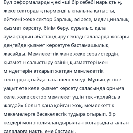
Бұл реформалардың екінші бір себебі нарықтың,
жеке сектордың пəрменді ықпалына қатысты,
өйткені жеке сектор барлық, əсіресе, медициналық
қызмет көрсету, білім беру, құрылыс, қала
аумақтарын абаттандыру секілді салаларда жоғары
деңгейде қызмет көрсетуге бастамашылық
жасайды. Мемлекеттік жəне жеке сервистердің
қызметін салыстыру өзінің қызметтері мен
міндеттерін атқарып жатқан мемлекеттік
сектордың пайдасына шешілмеді. Мұның үстіне
уақыт өте келе қызмет көрсету саласында орныға
келе, жеке сектор мемлекет үшін тек «қолайсыз
жағдай» болып қана қойған жоқ, мемлекеттік
мекемелерге бəсекелестік тудыра отырып, бір
кездері монополияландырылған жоғарыда аталған
салаларға нақты ене бастады.