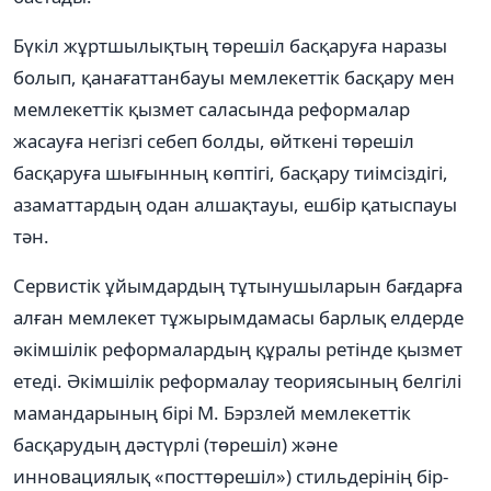
Бүкіл жұртшылықтың төрешіл басқаруға наразы
болып, қанағаттанбауы мемлекеттік басқару мен
мемлекеттік қызмет саласында реформалар
жасауға негізгі себеп болды, өйткені төрешіл
басқаруға шығынның көптігі, басқару тиімсіздігі,
азаматтардың одан алшақтауы, ешбір қатыспауы
тəн.
Сервистік ұйымдардың тұтынушыларын бағдарға
алған мемлекет тұжырымдамасы барлық елдерде
əкімшілік реформалардың құралы ретінде қызмет
етеді. Əкімшілік реформалау теориясының белгілі
мамандарының бірі М. Бэрзлей мемлекеттік
басқарудың дəстүрлі (төрешіл) жəне
инновациялық «посттөрешіл») стильдерінің бір-