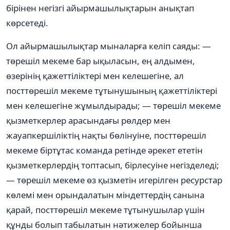
бірінен негізгі айырмашылықтарын анықтап
көрсетеді.
Ол айырмашылықтар мыналарға келіп саяды: —
төрешіл мекеме бар ықыласын, ең алдымен,
өзерінің қажеттіліктері мен келешегіне, ал
посттөрешіл мекеме тұтынушының қажеттіліктері
мен келешегіне жұмылдырады; — төрешіл мекеме
қызметкерлер арасындағы рөлдер мен
жауапкершіліктің нақты бөлінуіне, посттөрешіл
мекеме біртұтас команда ретінде əрекет ететін
қызметкерлердің топтасып, бірлесуіне негізделеді;
— төрешіл мекеме өз қызметін игерілген ресурстар
көлемі мен орындалатын міндеттердің санына
қарай, посттөрешіл мекеме тұтынушылар үшін
құнды болып табылатын нəтижелер бойынша