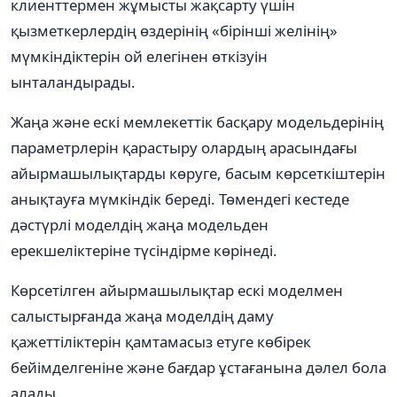
клиенттермен жұмысты жақсарту үшін
қызметкерлердің өздерінің «бірінші желінің»
мүмкіндіктерін ой елегінен өткізуін
ынталандырады.
Жаңа жəне ескі мемлекеттік басқару модельдерінің
параметрлерін қарастыру олардың арасындағы
айырмашылықтарды көруге, басым көрсеткіштерін
анықтауға мүмкіндік береді. Төмендегі кестеде
дəстүрлі моделдің жаңа модельден
ерекшеліктеріне түсіндірме көрінеді.
Көрсетілген айырмашылықтар ескі моделмен
салыстырғанда жаңа моделдің даму
қажеттіліктерін қамтамасыз етуге көбірек
бейімделгеніне жəне бағдар ұстағанына дəлел бола
алады.