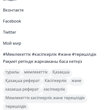
Вконтакте
Facebook
Twitter
Мой мир
#Мемлекеттік #кəсіпкерлік #жəне #төрешілдік
Рақмет ретінде жарнаманы баса кетіңіз
туралы
мемлекеттік
Қазақша
Қазақша реферат
Кәсіпкерлік
жəне
казакша реферат
кəсіпкерлік
Мемлекеттік кəсіпкерлік жəне төрешілдік
төрешілдік