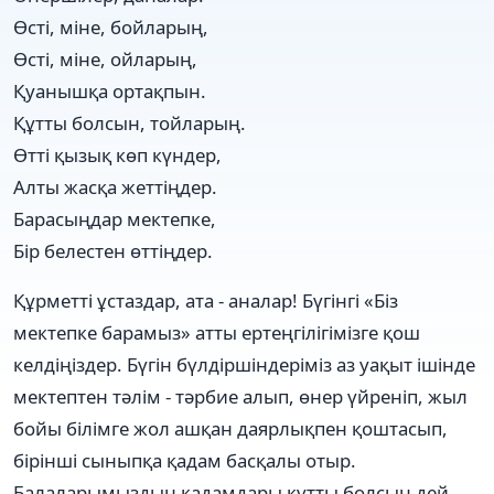
Өсті, міне, бойларың,
Өсті, міне, ойларың,
Қуанышқа ортақпын.
Құтты болсын, тойларың.
Өтті қызық көп күндер,
Алты жасқа жеттіңдер.
Барасыңдар мектепке,
Бір белестен өттіңдер.
Құрметті ұстаздар, ата - аналар! Бүгінгі «Біз
мектепке барамыз» атты ертеңгілігімізге қош
келдіңіздер. Бүгін бүлдіршіндеріміз аз уақыт ішінде
мектептен тәлім - тәрбие алып, өнер үйреніп, жыл
бойы білімге жол ашқан даярлықпен қоштасып,
бірінші сыныпқа қадам басқалы отыр.
Балаларымыздың қадамдары құтты болсын дей