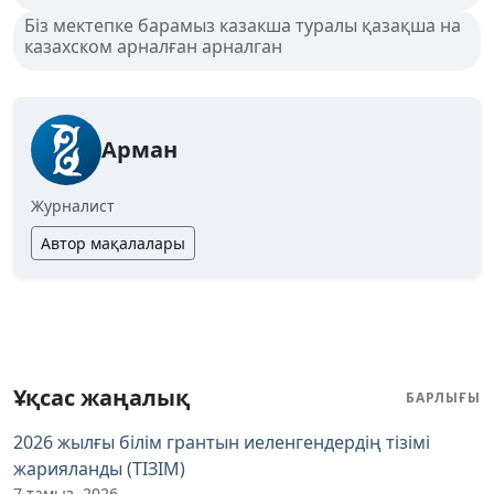
Біз мектепке барамыз казакша туралы қазақша на
казахском арналған арналган
Арман
Журналист
Автор мақалалары
Ұқсас жаңалық
БАРЛЫҒЫ
2026 жылғы білім грантын иеленгендердің тізімі
жарияланды (ТІЗІМ)
7 тамыз, 2026