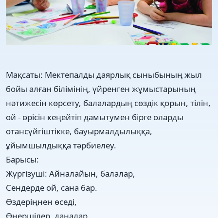
Мақсаты: Мектепалды даярлық сыныбының жыл
бойы алған білімінің, үйренген жұмыстарының
нәтижесін көрсету, балалардың сөздік қорын, тілін,
ой - өрісін кеңейтіп дамытумен бірге оларды
отансүйгіштікке, бауырмалдылыққа,
ұйымшылдыққа тәрбиелеу.
Барысы:
Жүргізуші: Айналайын, балалар,
Сендерде ой, сана бар.
Өздеріңнен өседі,
Өнершілер, даналар.