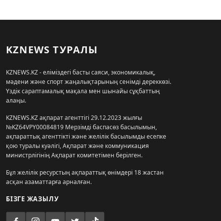
KZNEWS ТУРАЛЫ
KZNEWS.KZ - еліміздегі басты саяси, экономикалық,
мәдени және спорт жаңалықтарының сенімді дереккөзі.
Үздік сараптамалық мақала мен шынайы сұқбаттың
алаңы.
KZNEWS.KZ ақпарат агенттігі 29.12.2023 жылғы
№KZ64VPY00084819 Мерзімді баспасөз басылымын,
ақпараттық агенттікті және желілік басылымды есепке
қою туралы куәлігі, Ақпарат және коммуникация
министрлігінің Ақпарат комитетімен берілген.
Бұл желілік ресурстың ақпараттық өнімдері 18 жастан
асқан азаматтарға арналған.
БІЗГЕ ЖАЗЫЛУ