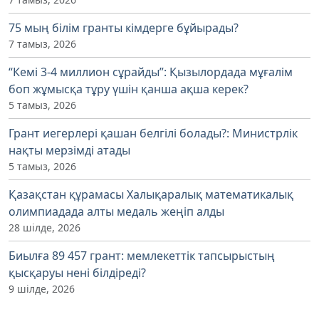
75 мың білім гранты кімдерге бұйырады?
7 тамыз, 2026
“Кемі 3-4 миллион сұрайды”: Қызылордада мұғалім
боп жұмысқа тұру үшін қанша ақша керек?
5 тамыз, 2026
Грант иегерлері қашан белгілі болады?: Министрлік
нақты мерзімді атады
5 тамыз, 2026
Қазақстан құрамасы Халықаралық математикалық
олимпиадада алты медаль жеңіп алды
28 шілде, 2026
Биылға 89 457 грант: мемлекеттік тапсырыстың
қысқаруы нені білдіреді?
9 шілде, 2026