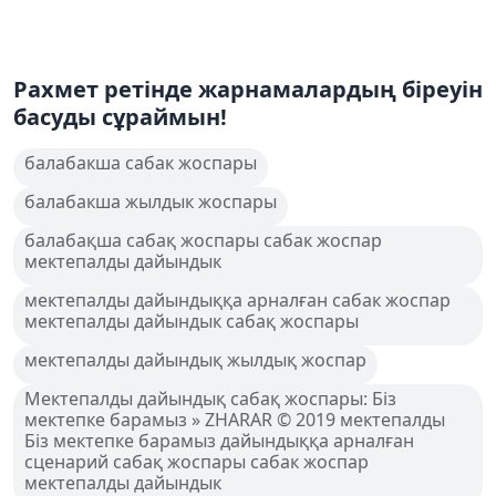
Рахмет ретінде жарнамалардың біреуін
басуды сұраймын!
балабакша сабак жоспары
балабакша жылдык жоспары
балабақша сабақ жоспары сабак жоспар
мектепалды дайындык
мектепалды дайындыққа арналған сабак жоспар
мектепалды дайындык сабақ жоспары
мектепалды дайындық жылдық жоспар
Мектепалды дайындық сабақ жоспары: Біз
мектепке барамыз » ZHARAR © 2019 мектепалды
Біз мектепке барамыз дайындыққа арналған
сценарий сабақ жоспары сабак жоспар
мектепалды дайындык