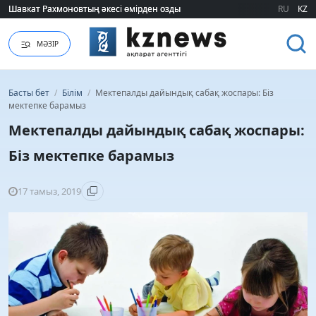
Шавкат Рахмоновтың әкесі өмірден озды
Шавкат Рахмоновтың әкесі өмірден озды
RU
KZ
МӘЗІР
Басты бет
/
Білім
/
Мектепалды дайындық сабақ жоспары: Біз
мектепке барамыз
Мектепалды дайындық сабақ жоспары:
Біз мектепке барамыз
17 тамыз, 2019