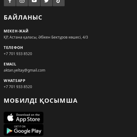
БАЙЛАНЫС
МЕКЕН-ЖАЙ
ҚР, Астана қаласы, Әбікен Бектұров көшесі, 4/3
ТЕЛЕФОН
+7 701 933 8520
EMAIL
aktan.yeltay@gmail.com
WHATSAPP
+7 701 933 8520
МОБИЛДІ ҚОСЫМША