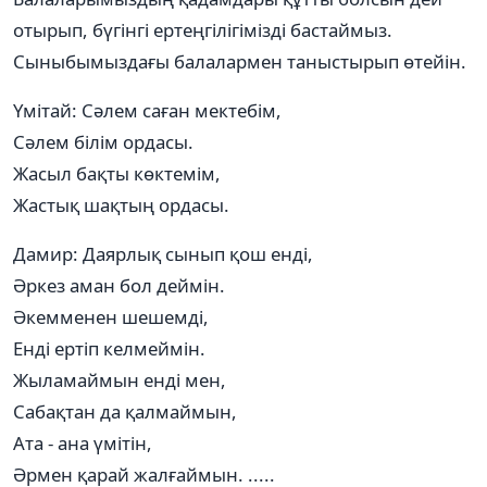
отырып, бүгінгі ертеңгілігімізді бастаймыз.
Сыныбымыздағы балалармен таныстырып өтейін.
Үмітай: Сәлем саған мектебім,
Сәлем білім ордасы.
Жасыл бақты көктемім,
Жастық шақтың ордасы.
Дамир: Даярлық сынып қош енді,
Әркез аман бол деймін.
Әкемменен шешемді,
Енді ертіп келмеймін.
Жыламаймын енді мен,
Сабақтан да қалмаймын,
Ата - ана үмітін,
Әрмен қарай жалғаймын. .....