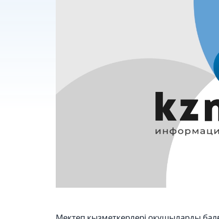
Мектеп қызметкерлері оқушыларды бал