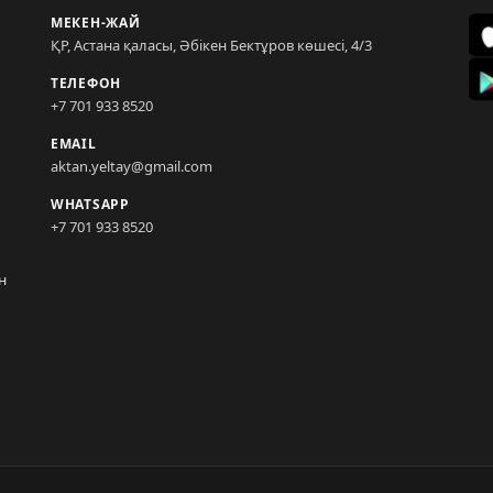
МЕКЕН-ЖАЙ
ҚР, Астана қаласы, Әбікен Бектұров көшесі, 4/3
ТЕЛЕФОН
+7 701 933 8520
EMAIL
aktan.yeltay@gmail.com
WHATSAPP
+7 701 933 8520
н