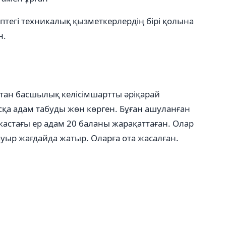
птегі техникалық қызметкерлердің бірі қолына
н.
тан басшылық келісімшартты әріқарай
сқа адам табуды жөн көрген. Бұған ашуланған
жастағы ер адам 20 баланы жарақаттаған. Олар
ауыр жағдайда жатыр. Оларға ота жасалған.