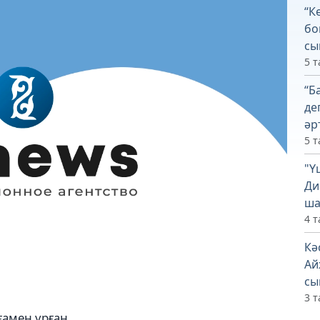
“К
бо
сы
5 т
“Б
де
әр
5 т
"Ү
Ди
ша
4 т
Кә
Ай
сы
3 т
ғамен ұрған