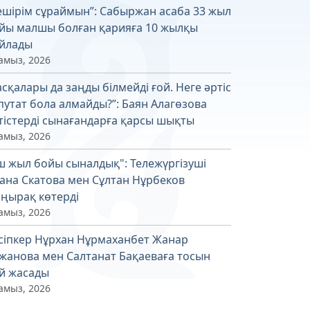
ешірім сұраймын”: Сабыржан асаба 33 жыл
йы малшы болған қарияға 10 жылқы
йлады
амыз, 2026
асқалары да заңды білмейді ғой. Неге әртіс
путат бола алмайды?”: Баян Алагөзова
тістерді сынағандарға қарсы шықты
амыз, 2026
ш жыл бойы сыналдық": Тележүргізуші
ана Скатова мен Сұлтан Нұрбеков
ңырақ көтерді
амыз, 2026
сіпкер Нұрхан Нұрмаханбет Жанар
жанова мен Салтанат Бақаеваға тосын
й жасады
амыз, 2026