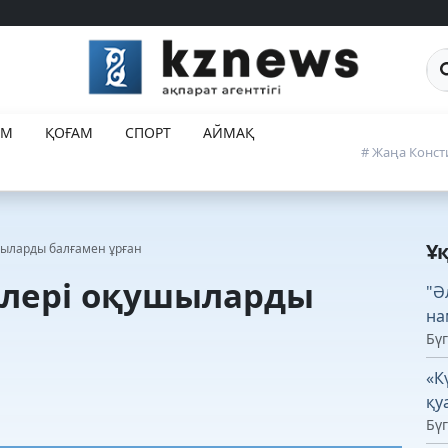
Са
ЕМ
ҚОҒАМ
СПОРТ
АЙМАҚ
# Жаңа Конст
Ұ
шыларды балғамен ұрған
рлері оқушыларды
"Ә
на
Бүг
«К
қу
Бүг