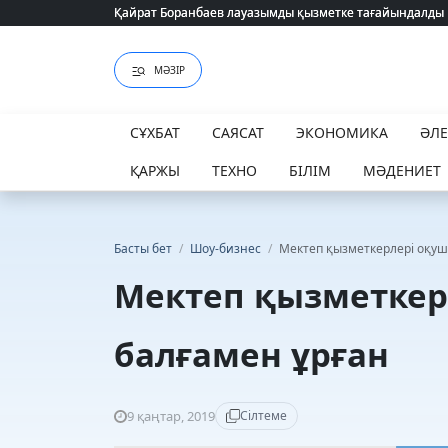
Қайрат Боранбаев лауазымды қызметке тағайындалды
Қайрат Боранбаев лауазымды қызметке тағайындалды
МӘЗІР
СҰХБАТ
САЯСАТ
ЭКОНОМИКА
ӘЛ
ҚАРЖЫ
ТЕХНО
БІЛІМ
МӘДЕНИЕТ
Басты бет
/
Шоу-бизнес
/
Мектеп қызметкерлері оқу
Мектеп қызметке
балғамен ұрған
9 қаңтар, 2019
Сілтеме