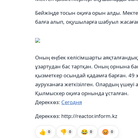
Бейжіңде тосын оқиға орын алды. Мекте
балға алып, оқушыларға шабуыл жасаға
Оның еңбек келісімшарты аяқталғандық
ұзартудан бас тартқан. Оның орнына ба
қызметкер осындай қадамға барған. 49 
ауруханаға жеткізілген. Олардың үшеуі 
Қылмыскер оқиға орнында ұсталған.
Дереккөз:
Сегодня
Дереккөз: http://reactor.inform.kz
👍
👎
😂
😡
0
0
0
0