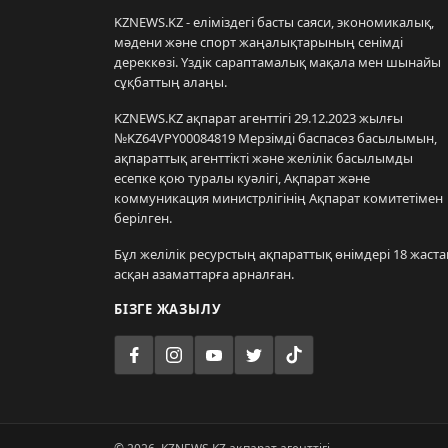
KZNEWS.KZ - еліміздегі басты саяси, экономикалық,
мәдени және спорт жаңалықтарының сенімді
дереккөзі. Үздік сараптамалық мақала мен шынайы
сұқбаттың алаңы.
KZNEWS.KZ ақпарат агенттігі 29.12.2023 жылғы
№KZ64VPY00084819 Мерзімді баспасөз басылымын,
ақпараттық агенттікті және желілік басылымды
есепке қою туралы куәлігі, Ақпарат және
коммуникация министрлігінің Ақпарат комитетімен
берілген.
Бұл желілік ресурстың ақпараттық өнімдері 18 жаста
асқан азаматтарға арналған.
БІЗГЕ ЖАЗЫЛУ