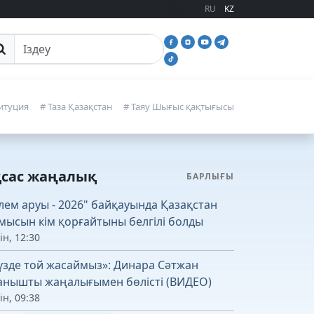
RU
KZ
йттан іздеу
итуция
# Таза Қазақстан
# Таяу Шығыс қақтығысы
қсас жаңалық
БАРЛЫҒЫ
лем аруы - 2026" байқауында Қазақстан
мысын кім қорғайтыны белгілі болды
ін, 12:30
үзде той жасаймыз»: Динара Сәтжан
анышты жаңалығымен бөлісті (ВИДЕО)
ін, 09:38