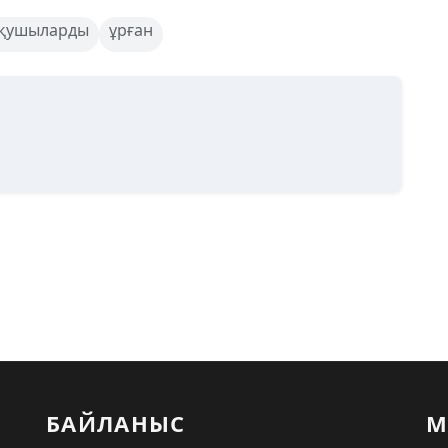
қушыларды
ұрған
БАЙЛАНЫС
М