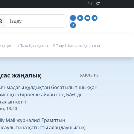
RU
KZ
йттан іздеу
итуция
# Таза Қазақстан
# Таяу Шығыс қақтығысы
қсас жаңалық
БАРЛЫҒЫ
янмадағы құлдықтан босатылып шыққан
рист қыз бірнеше айдан соң БАӘ-де
ғалып кетті
ін, 13:50
ily Mail журналисі Трамптың
нсаулығына қатысты алаңдаушылық