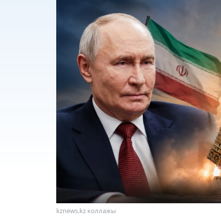
kznews.kz коллажы