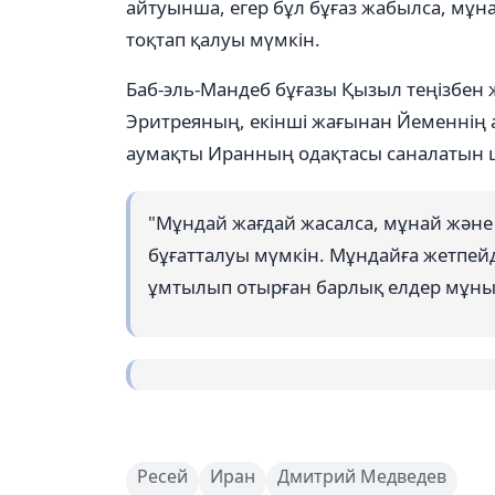
айтуынша, егер бұл бұғаз жабылса, мұн
тоқтап қалуы мүмкін.
Баб-эль-Мандеб бұғазы Қызыл теңізбен 
Эритреяның, екінші жағынан Йеменнің
аумақты Иранның одақтасы саналатын ш
"Мұндай жағдай жасалса, мұнай және
бұғатталуы мүмкін. Мұндайға жетпейді
ұмтылып отырған барлық елдер мұны ес
Ресей
Иран
Дмитрий Медведев