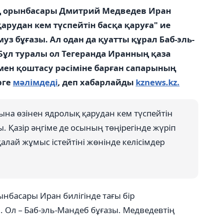
ның орынбасары Дмитрий Медведев Иран
рудан кем түспейтін басқа қаруға" ие
муз бұғазы. Ал одан да қуатты құрал Баб-эль-
Бұл туралы ол Тегеранда Иранның қаза
мен қоштасу рәсіміне барған сапарының
рге
мәлімдеді
, деп хабарлайды
kznews.kz.
а өзінен ядролық қарудан кем түспейтін
. Қазір әңгіме де осының төңірегінде жүріп
алай жұмыс істейтіні жөнінде келісімдер
ынбасары Иран билігінде тағы бір
і. Ол – Баб-эль-Мандеб бұғазы. Медведевтің