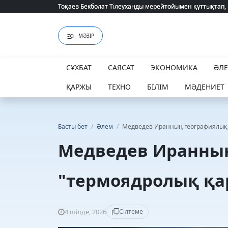
Тоқаев Бекболат Тілеуханды мерейтойымен құттықтап,
Тоқаев Бекболат Тілеуханды мерейтойымен құттықтап,
МӘЗІР
СҰХБАТ
САЯСАТ
ЭКОНОМИКА
ӘЛ
ҚАРЖЫ
ТЕХНО
БІЛІМ
МӘДЕНИЕТ
Басты бет
/
Әлем
/
Медведев Иранның географиялық 
Медведев Иранны
"термоядролық қа
4 шілде, 2026
Сілтеме