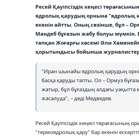
Ресей Қауіпсіздік кеңесі төрағасы
ядролық қарудың орнына "ядролық қа
екенін айтты. Оның сөзінше, бұл – Ор
Мандеб бұғазын жабу болуы мүмкін. 
тапқан Жоғарғы көсемі Әли Хаменей
қорытындысы бойынша журналисте
"Иран шынайы ядролық қарудың орнын
басқа қаруды тапты. Ол – Ормуз бұғазы
жатыр, бұл бұғаздың алдағы уақытта қ
жасалуда", – деді Медведев.
Ресей Қауіпсіздік кеңесі төрағасының ор
"термоядролық қару" бар екенін ескертт