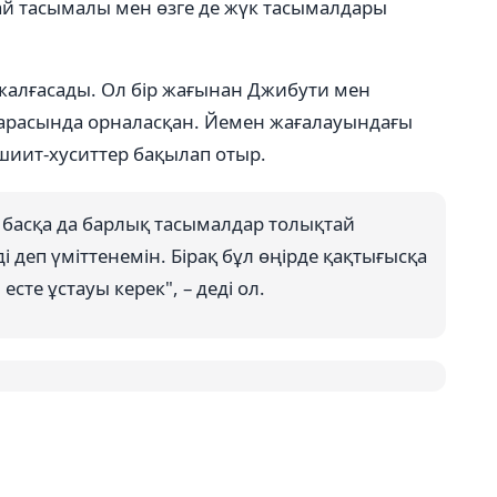
ай тасымалы мен өзге де жүк тасымалдары
жалғасады. Ол бір жағынан Джибути мен
 арасында орналасқан. Йемен жағалауындағы
иит-хуситтер бақылап отыр.
 басқа да барлық тасымалдар толықтай
 деп үміттенемін. Бірақ бұл өңірде қақтығысқа
те ұстауы керек", – деді ол.