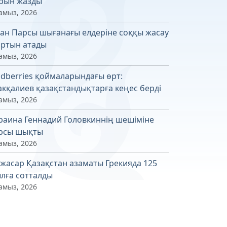
рын жазды
амыз, 2026
ан Парсы шығанағы елдеріне соққы жасау
ртын атады
амыз, 2026
ldberries қоймаларындағы өрт:
кқалиев қазақстандықтарға кеңес берді
амыз, 2026
раина Геннадий Головкиннің шешіміне
рсы шықты
амыз, 2026
 жасар Қазақстан азаматы Грекияда 125
лға сотталды
амыз, 2026