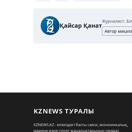
Журналист. Бл
Қайсар Қанат
Автор мақал
KZNEWS ТУРАЛЫ
KZNEWS.KZ - еліміздегі басты саяси, экономикалық,
мәдени және спорт жаңалықтарының сенімді