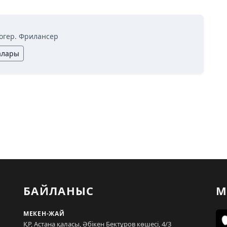
огер. Фрилансер
алары
БАЙЛАНЫС
М
МЕКЕН-ЖАЙ
ҚР, Астана қаласы, Әбікен Бектұров көшесі, 4/3