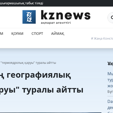
 шығармашылық табыс тіледі
 шығармашылық табыс тіледі
Са
ЕМ
ҚОҒАМ
СПОРТ
АЙМАҚ
# Жаңа Конст
Ұ
"термоядролық қаруы" туралы айтты
ң географиялық
Мь
ту
жо
руы" туралы айтты
Бүг
Da
де