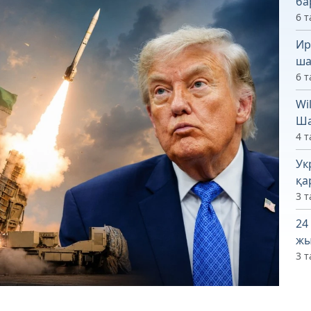
ба
6 т
Ир
ша
6 т
Wi
Ша
4 т
Ук
қа
3 т
24
жы
3 т