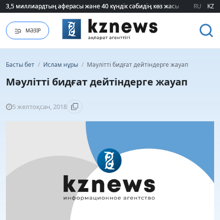
3,5 миллиардтың аферасы және 40 күндік сәбидің көз жасы: Медицинад
3,5 миллиардтың аферасы және 40 күндік сәбидің көз жасы: Медицинад
RU
KZ
МӘЗІР
Басты бет
/
Ислам нұры
/
Мәулітті бидғат дейтіндерге жауап
Мәулітті бидғат дейтіндерге жауап
5 желтоқсан, 2018