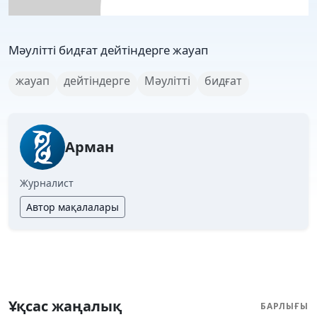
Мәулітті бидғат дейтіндерге жауап
жауап
дейтіндерге
Мәулітті
бидғат
Арман
Журналист
Автор мақалалары
Ұқсас жаңалық
БАРЛЫҒЫ