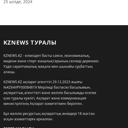
25 шілде, 2024
KZNEWS ТУРАЛЫ
KZNEWS.KZ - еліміздегі басты саяси, экономикалық,
мәдени және спорт жаңалықтарының сенімді дереккөзі.
Үздік сараптамалық мақала мен шынайы сұқбаттың
алаңы.
KZNEWS.KZ ақпарат агенттігі 29.12.2023 жылғы
№KZ64VPY00084819 Мерзімді баспасөз басылымын,
ақпараттық агенттікті және желілік басылымды есепке
қою туралы куәлігі, Ақпарат және коммуникация
министрлігінің Ақпарат комитетімен берілген.
Бұл желілік ресурстың ақпараттық өнімдері 18 жастан
асқан азаматтарға арналған.