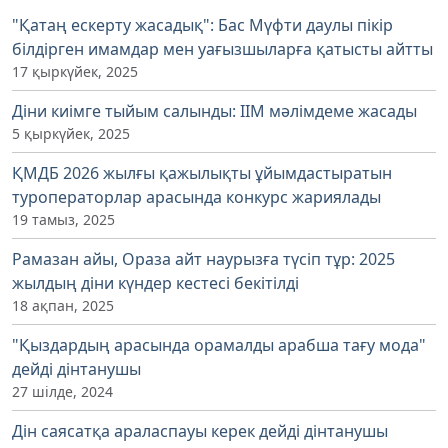
"Қатаң ескерту жасадық": Бас Мүфти даулы пікір
білдірген имамдар мен уағызшыларға қатысты айтты
17 қыркүйек, 2025
Діни киімге тыйым салынды: ІІМ мәлімдеме жасады
5 қыркүйек, 2025
ҚМДБ 2026 жылғы қажылықты ұйымдастыратын
туроператорлар арасында конкурс жариялады
19 тамыз, 2025
Рамазан айы, Ораза айт наурызға түсіп тұр: 2025
жылдың діни күндер кестесі бекітілді
18 ақпан, 2025
"Қыздардың арасында орамалды арабша тағу мода"
дейді дінтанушы
27 шілде, 2024
Дін саясатқа араласпауы керек дейді дінтанушы