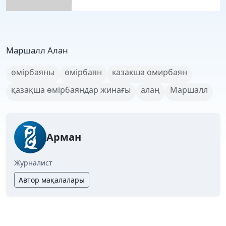
Маршалл Алан
өмірбаяны
өмірбаян
казакша омирбаян
қазақша өмірбаяндар жинағы
алаң
Маршалл
Арман
Журналист
Автор мақалалары