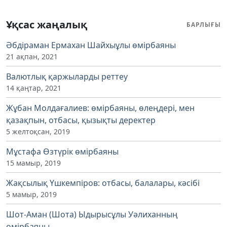
Ұқсас жаңалық
БАРЛЫҒЫ
Әбдіраман Ермахан Шайхыұлы өмірбаяны
21 ақпан, 2021
Валютлық қаржыларды реттеу
14 қаңтар, 2021
Жұбан Молдағалиев: өмірбаяны, өлеңдері, мен
қазақпын, отбасы, қызықты деректер
5 желтоқсан, 2019
Мұстафа Өзтүрік өмірбаяны
15 мамыр, 2019
Жақсылық Үшкемпіров: отбасы, балалары, кәсібі
5 мамыр, 2019
Шот-Аман (Шота) Ыдырысұлы Уәлиханның
өмірбаяны