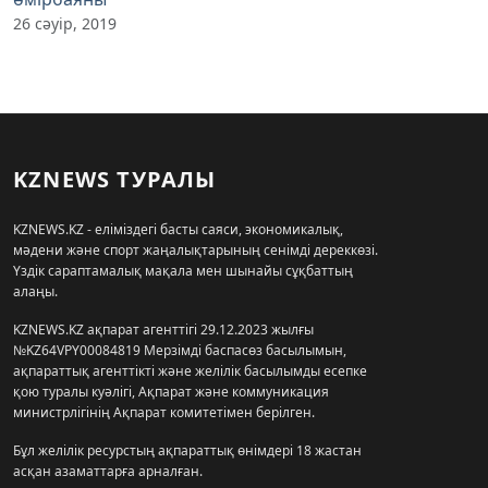
26 сәуір, 2019
KZNEWS ТУРАЛЫ
KZNEWS.KZ - еліміздегі басты саяси, экономикалық,
мәдени және спорт жаңалықтарының сенімді дереккөзі.
Үздік сараптамалық мақала мен шынайы сұқбаттың
алаңы.
KZNEWS.KZ ақпарат агенттігі 29.12.2023 жылғы
№KZ64VPY00084819 Мерзімді баспасөз басылымын,
ақпараттық агенттікті және желілік басылымды есепке
қою туралы куәлігі, Ақпарат және коммуникация
министрлігінің Ақпарат комитетімен берілген.
Бұл желілік ресурстың ақпараттық өнімдері 18 жастан
асқан азаматтарға арналған.