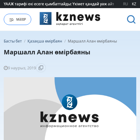
ҮААЖ тарифі екі есеге қымбаттайды: Үкімет қандай уәж айтады?
ҮААЖ тарифі екі есеге қымбаттайды: Үкімет қандай уәж айтады?
RU
KZ
МӘЗІР
Басты бет
/
Қазақша өмірбаян
/
Маршалл Алан өмірбаяны
Маршалл Алан өмірбаяны
9 наурыз, 2019