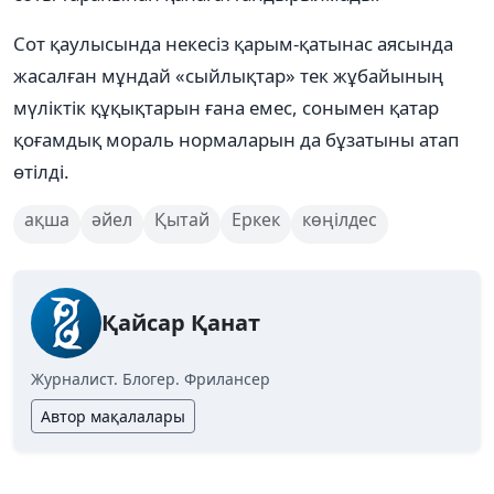
Сот қаулысында некесіз қарым-қатынас аясында
жасалған мұндай «сыйлықтар» тек жұбайының
мүліктік құқықтарын ғана емес, сонымен қатар
қоғамдық мораль нормаларын да бұзатыны атап
өтілді.
ақша
әйел
Қытай
Еркек
көңілдес
Қайсар Қанат
Журналист. Блогер. Фрилансер
Автор мақалалары