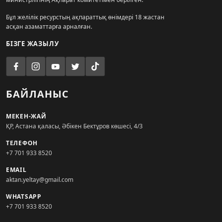
Бұл желілік ресурстың ақпараттық өнімдері 18 жастан
асқан азаматтарға арналған.
БІЗГЕ ЖАЗЫЛУ
БАЙЛАНЫС
МЕКЕН-ЖАЙ
ҚР, Астана қаласы, Әбікен Бектұров көшесі, 4/3
ТЕЛЕФОН
+7 701 933 8520
EMAIL
aktan.yeltay@gmail.com
WHATSAPP
+7 701 933 8520