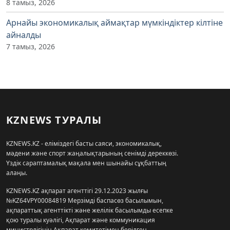
8 тамыз, 2026
Арнайы экономикалық аймақтар мүмкіндіктер кілтіне
айналды
7 тамыз, 2026
KZNEWS ТУРАЛЫ
KZNEWS.KZ - еліміздегі басты саяси, экономикалық,
мәдени және спорт жаңалықтарының сенімді дереккөзі.
Үздік сараптамалық мақала мен шынайы сұқбаттың
алаңы.
KZNEWS.KZ ақпарат агенттігі 29.12.2023 жылғы
№KZ64VPY00084819 Мерзімді баспасөз басылымын,
ақпараттық агенттікті және желілік басылымды есепке
қою туралы куәлігі, Ақпарат және коммуникация
министрлігінің Ақпарат комитетімен берілген.