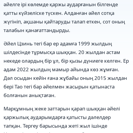
әйелге ірі көлемде қаржы аударғанын білгенде
қатты күйзеліске түскен. Алданған әйел сотқа
жүгініп, ақшаны қайтаруды талап еткен, сот оның
талабын қанағаттандырды.
Әйел Цзинь тегі бар ер адамға 1999 жылдың
шілдесінде тұрмысқа шыққан. 20 жылдан астам
некеде олардың бір ұл, бір қызы дүниеге келген. Ер
адам 2022 жылдың мамыр айында көз жұмған.
Дәл осыдан кейін ғана жұбайы оның 2015 жылдан
бері Тао тегі бар әйелмен жасырын қатынаста
болғанын анықтаған.
Марқұмның жеке заттарын қарап шыққан әйелі
қаржылық аударымдарға қатысты дәлелдер
тапқан. Тергеу барысында жеті жыл ішінде