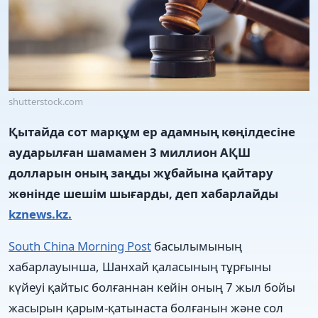
shutterstock.com
Қытайда сот марқұм ер адамның көңілдесіне
аударылған шамамен 3 миллион АҚШ
долларын оның заңды жұбайына қайтару
жөнінде шешім шығарды, деп хабарлайды
kznews.kz.
South China Morning Post
басылымының
хабарлауынша, Шанхай қаласының тұрғыны
күйеуі қайтыс болғаннан кейін оның 7 жыл бойы
жасырын қарым-қатынаста болғанын және сол