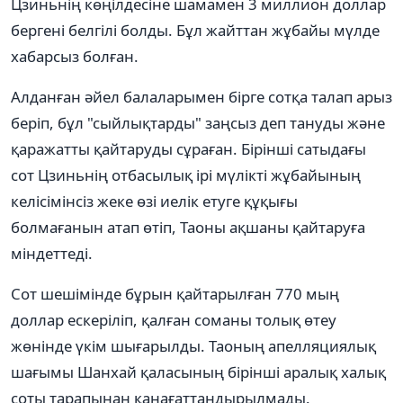
Цзиньнің көңілдесіне шамамен 3 миллион доллар
бергені белгілі болды. Бұл жайттан жұбайы мүлде
хабарсыз болған.
Алданған әйел балаларымен бірге сотқа талап арыз
беріп, бұл "сыйлықтарды" заңсыз деп тануды және
қаражатты қайтаруды сұраған. Бірінші сатыдағы
сот Цзиньнің отбасылық ірі мүлікті жұбайының
келісімінсіз жеке өзі иелік етуге құқығы
болмағанын атап өтіп, Таоны ақшаны қайтаруға
міндеттеді.
Сот шешімінде бұрын қайтарылған 770 мың
доллар ескеріліп, қалған соманы толық өтеу
жөнінде үкім шығарылды. Таоның апелляциялық
шағымы Шанхай қаласының бірінші аралық халық
соты тарапынан қанағаттандырылмады.