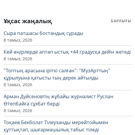
Ұқсас жаңалық
БАРЛЫҒЫ
Сыра патшасы бостандық сұрады
8 тамыз, 2026
Кей өңірлерде аптап ыстық +44 градусқа дейін жетеді
8 тамыз, 2026
"Топтың арасына іріткі салған": "МузАрттың"
құрылуына қатысты тың дерек айтылды
8 тамыз, 2026
Арман Дүйсеновтің жұбайы журналист Руслан
Өтепбайға сұхбат берді
8 тамыз, 2026
Тоқаев Бекболат Тілеуханды мерейтойымен
құттықтап, шығармашылық табыс тіледі