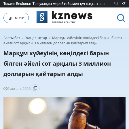
Тоқаев Бекболат Тілеуханды мерейтойымен құттықтап, шығармашылық т
Тоқаев Бекболат Тілеуханды мерейтойымен құттықтап, шығармашылық т
RU
KZ
МӘЗІР
Басты бет
/
Жаңалықтар
/
Марқұм күйеуінің көңілдесі барын білген
әйелі сот арқылы 3 миллион долларын қайтарып алды
Марқұм күйеуінің көңілдесі барын
білген әйелі сот арқылы 3 миллион
долларын қайтарып алды
6 ақпан, 2026