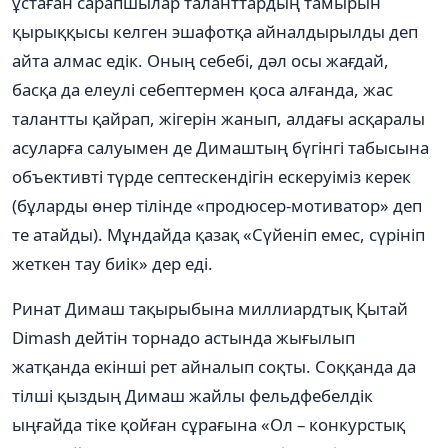
ұстаған сарапшылар таланттардың тамырын
қырыққысы келген эшафотқа айналдырылды деп
айта алмас едік. Оның себебі, дәл осы жағдай,
басқа да елеулі себептермен қоса алғанда, жас
талантты қайрап, жігерін жанып, алдағы асқаралы
асуларға салуымен де Димаштың бүгінгі табысына
объективті түрде септескендігін ескеруіміз керек
(бұларды өнер тілінде «продюсер-мотиватор» деп
те атайды). Мұндайда қазақ «Сүйеніп емес, сүрініп
жеткен тау биік» дер еді.
Ринат Димаш тақырыбына миллиардтық Қытай
Dimash дейтін торнадо астында жығылып
жатқанда екінші рет айналып соқты. Соққанда да
тілші қыздың Димаш жайлы фельдфебелдік
ыңғайда тіке қойған сұрағына «Ол – конкурстық