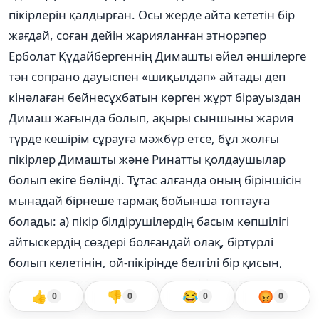
пікірлерін қалдырған. Осы жерде айта кететін бір
жағдай, соған дейін жарияланған этнорэпер
Ерболат Құдайбергеннің Димашты әйел әншілерге
тән сопрано дауыспен «шиқылдап» айтады деп
кінәлаған бейнесұхбатын көрген жұрт бірауыздан
Димаш жағында болып, ақыры сыншыны жария
түрде кешірім сұрауға мәжбүр етсе, бұл жолғы
пікірлер Димашты және Ринатты қолдаушылар
болып екіге бөлінді. Тұтас алғанда оның біріншісін
мынадай бірнеше тармақ бойынша топтауға
болады: а) пікір білдірушілердің басым көпшілігі
айтыскердің сөздері болғандай олақ, біртүрлі
болып келетінін, ой-пікірінде белгілі бір қисын,
логикалық жалғастық жоқ екендігін атап көрсетеді
👍
👎
😂
😡
0
0
0
0
және сөз өнерінде жүрген адамның осыншама