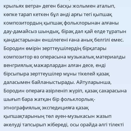
крыльях ветра» деген басқы жолымен аталып,
көпке тарап кеткен бұл әнді арғы тегі қыпшақ
композитордың қыпшақ фольклорынан алғаны
дау-дамайсыз шындық, бірақ дәл қай елде тұратын
қандастарынан еншілегені ғана анық белгілі емес.
Бородин өмірін зерттеушілердің бірқатары
композитор өз операсына музыкалық материалды
венгриялық мажарлардан алған десе, енді
бірсыпыра зерттеушілер мұны тікелей қазақ
даласымен байланыстырады. Айтуларынша,
Бородин операға әзірленіп жүріп, қазақ сахарасына
шығып бара жатқан бір фольклорлық-
этнографиялық экспедицияға қазақ
қыпшақтарының төл әуен-музыкасын жазып
әкелуді тапсырып жібереді, осы орайда әлгі тілекті