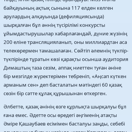
байқауының ақтық сынына 117 елден келген
арулардың алқауында (дефиляциясында)
шырқалған бұл әннің түсірілімі конкурсты
ұйымдастырушылар хабарлағандай, дүние жүзінің
200 еліне трансляцияланып, оны миллиардтан аса
телекөрермен тамашалаған. Сөйтіп әлемнің түкпір-
түкпірінде тұратын көзі қарақты осынша аудитория
Димаштың таза сезім, аппақ ниеттен туған әніне
бір мезгілде жүректерімен тебреніп, «Аңсап күткен
арманым сен» деп басталатын мәтіндегі 60 қазақ
сөзін бір сәтте құлақ құрышынан өткерген.
Әлбетте, қазақ әнінің өзге құрлықта шырқалуы бұл
ғана емес. Әдетте осы өредегі әңгіменің атақты
Әміре Қашаубаев есімімен басталуы заңды, себебі