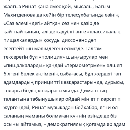
жалғыз Ринат қана емес қой, мысалы, Бағым
Мұхитденова да кейін бір телесұхбатында өзінің
«Саз әлеміндегі» айтқан сөзінен қазір де
қайтпайтынын, әлі де кәдуілгі әнге «классикалық
пищалкаларды» қосуды диссонанс деп
есептейтінін мәлімдегені есімізде. Талғам
тексеретін бұл «полиция» шыңғырулар мен
«пищалкаларды» қандай «термометрмен» өлшеп
білгені бөлек әңгіменің сыбағасы, бұл жердегі гәп
адамдардың принципті көзқарастарында, дұрысы,
соларға біздің көзқарасымызда. Димаштың
талантына табынушылар ойдай мін етіп көрсетіп
жүргендей, Ринат музыкадан бейхабар, яғни ол
саланың маманы болмаған күннің өзінде де біз
осыны айтамыз, – демократиялық қоғамда әр адам