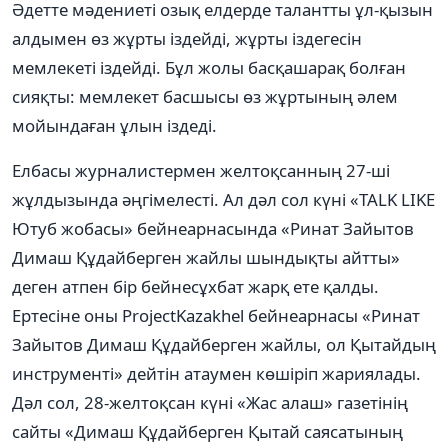
Әдетте мәдениеті озық елдерде талантты ұл-қызын
алдымен өз жұрты іздейді, жұрты іздегесін
мемлекеті іздейді. Бұл жолы басқашарақ болған
сияқты: мемлекет басшысы өз жұртының әлем
мойындаған ұлын іздеді.
Елбасы журналистермен желтоқсанның 27-ші
жұлдызында әңгімелесті. Ал дәл сол күні «TALK LIKE
Ютуб жобасы» бейнеарнасында «Ринат Зайытов
Димаш Құдайберген жайлы шындықты айтты»
деген атпен бір бейнесұхбат жарқ ете қалды.
Ертесіне оны ProjectKazakhel бейнеарнасы «Ринат
Зайытов Димаш Құдайберген жайлы, ол Қытайдың
инструменті» дейтін атаумен көшіріп жариялады.
Дәл сол, 28-желтоқсан күні «Жас алаш» газетінің
сайты «Димаш Құдайберген Қытай саясатының