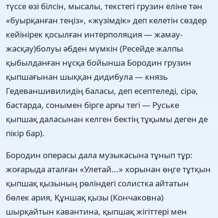
түссе өзі білсін, мысалы, текстегі грузин еліне тән
«буырқанған теңіз», «жүзімдік» деп келетін сөздер
кейінірек қосылған интерполяция — жамау-
жасқау)болуы әбден мүмкін (Ресейде жалпы
қыбылданған нұсқа бойынша Бородин грузин
қыпшағынан шыққан дидибула — князь
Гедеваншивилидің баласы, деп есептеледі, сірә,
бастарда, сонымен бірге арғы тегі — Руське
қыпшақ даласынан келген бектің тұқымы деген де
пікір бар).
Бородин операсы дала музыкасына тұнып тұр:
жоғарыда аталған «Улетай...» хорынан өңге тұтқын
қыпшақ қызының рөліндегі солистка айтатын
бөлек ария, Құншақ қызы (Кончаковна)
шырқайтын кавантина, қыпшақ жігіттері мен