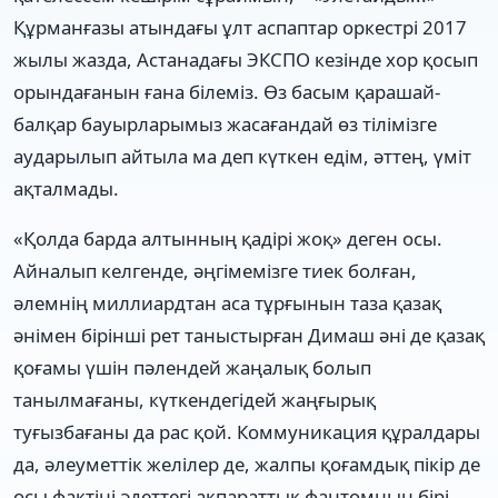
Құрманғазы атындағы ұлт аспаптар оркестрі 2017
жылы жазда, Астанадағы ЭКСПО кезінде хор қосып
орындағанын ғана білеміз. Өз басым қарашай-
балқар бауырларымыз жасағандай өз тілімізге
аударылып айтыла ма деп күткен едім, әттең, үміт
ақталмады.
«Қолда барда алтынның қадірі жоқ» деген осы.
Айналып келгенде, әңгімемізге тиек болған,
әлемнің миллиардтан аса тұрғынын таза қазақ
әнімен бірінші рет таныстырған Димаш әні де қазақ
қоғамы үшін пәлендей жаңалық болып
танылмағаны, күткендегідей жаңғырық
туғызбағаны да рас қой. Коммуникация құралдары
да, әлеуметтік желілер де, жалпы қоғамдық пікір де
осы фактіні әдеттегі ақпараттық фантомның бірі