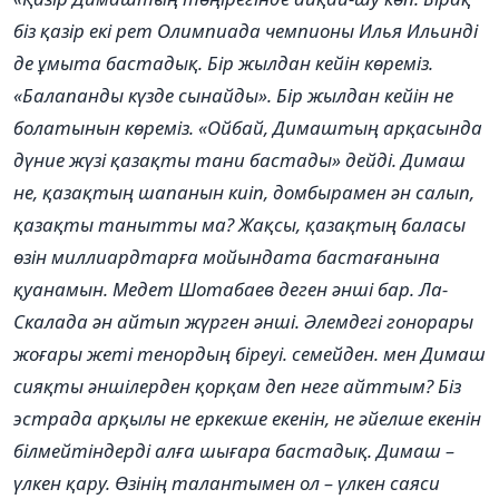
біз қазір екі рет Олимпиада чемпионы Илья Ильинді
де ұмыта бастадық. Бір жылдан кейін көреміз.
«Балапанды күзде сынайды». Бір жылдан кейін не
болатынын көреміз. «Ойбай, Димаштың арқасында
дүние жүзі қазақты тани бастады» дейді. Димаш
не, қазақтың шапанын киіп, домбырамен ән салып,
қазақты танытты ма? Жақсы, қазақтың баласы
өзін миллиардтарға мойындата бастағанына
қуанамын. Медет Шотабаев деген әнші бар. Ла-
Скалада ән айтып жүрген әнші. Әлемдегі гонорары
жоғары жеті тенордың біреуі. семейден. мен Димаш
сияқты әншілерден қорқам деп неге айттым? Біз
эстрада арқылы не еркекше екенін, не әйелше екенін
білмейтіндерді алға шығара бастадық. Димаш –
үлкен қару. Өзінің талантымен ол – үлкен саяси