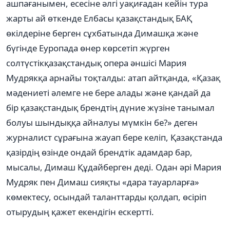
ашпағанымен, есесіне әлгі уақиғадан кейін тура
жарты ай өткенде Елбасы қазақстандық БАҚ
өкілдеріне берген сұхбатында Димашқа және
бүгінде Еуропада өнер көрсетіп жүрген
солтүстікқазақстандық опера әншісі Мария
Мудрякқа арнайы тоқталды: атап айтқанда, «Қазақ
мәдениеті әлемге не бере алады және қандай да
бір қазақстандық брендтің дүние жүзіне танымал
болуы шындыққа айналуы мүмкін бе?» деген
журналист сұрағына жауап бере келіп, Қазақстанда
қазірдің өзінде ондай брендтік адамдар бар,
мысалы, Димаш Құдайберген деді. Одан әрі Мария
Мудряк пен Димаш сияқты «дара тауарларға»
көмектесу, осындай таланттарды қолдап, өсіріп
отырудың қажет екендігін ескертті.