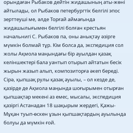
орындаған Рыбаков дейтін жидашының аты-жөні
айтылады, ол Рыбаков петербургтік белгілі эпос
зерттеуші ме, әлде Торғай аймағында
жидашылығымен белгілі болған крестьян
начальнигі С. Рыбаков па, оны анықтау әзірге
мүмкін болмай тұр. Кім болса да, экспедиция сол
жолы Ақмола маңындағы бір ауылдан қазақ
келіншектері бала уантып отырып айтатын бесік
жырын жазып алып, композиторға әкеп береді.
Сірә, қыпшақ рулы қазақ ауылы, – ол кезде де,
қазірде де Ақмола маңында шоғырымен отырған
қыпшақтар мекені аз емес, мысалы, экспедиция
қазіргі Астанадан 18 шақырым жердегі, Қажы-
Мұқан туып-өскен ұзын қыпшақтардың ауылында
болуы да мүмкін ғой.