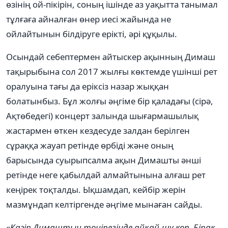
өзінің ой-пікірін, соның ішінде аз уақытта танымал
тұлғаға айналған өнер иесі жайында не
ойлайтынын білдіруге ерікті, әрі құқылы.
Осындай себептермен айтыскер ақынның Димаш
тақырыбына сол 2017 жылғы көктемде үшінші рет
оралуына тағы да еріксіз назар жыққан
болатынбыз. Бұл жолғы әңгіме бір қаладағы (сірә,
Ақтөбедегі) концерт залында шығармашылық
жастармен өткен кездесуде залдан берілген
сұраққа жауап ретінде өрбіді және оның
барысында суырыпсалма ақын Димашты әнші
ретінде неге қабылдай алмайтынына алғаш рет
кеңірек тоқталды. Ықшамдап, кейбір жерін
мазмұндап келтіргенде әңгіме мынаған сайды.
«Қазір Димаштың төңірегінде айқай-шу көп. Бірақ