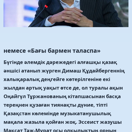
немесе «Бағы бармен таласпа»
Бүгінде әлемдік дәрежедегі алғашқы қазақ
әншісі атанып жүрген Димаш Құдайбергеннің
халықаралық деңгейге көтерілгеніне екі
жылдан артық уақыт өтсе де, ол туралы ақын
Оңайгүл Тұржанованың кітапшасынан басқа
тереңнен қузаған тиянақты дүние, тіпті
Қазақстан көлемінде музыкатанушылық
мақала жазыла қойған жоқ. Эссеист жазушы
Мақсат Тәж-Мұрат осы олқылықтың орнын