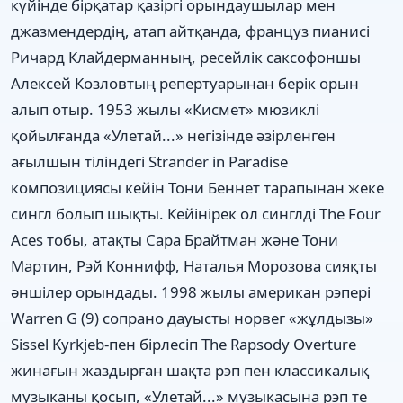
күйінде бірқатар қазіргі орындаушылар мен
джазмендердің, атап айтқанда, француз пианисі
Ричард Клайдерманның, ресейлік саксофоншы
Алексей Козловтың репертуарынан берік орын
алып отыр. 1953 жылы «Кисмет» мюзиклі
қойылғанда «Улетай...» негізінде әзірленген
ағылшын тіліндегі Strander in Paradise
композициясы кейін Тони Беннет тарапынан жеке
сингл болып шықты. Кейінірек ол синглді The Four
Aces тобы, атақты Сара Брайтман және Тони
Мартин, Рэй Коннифф, Наталья Морозова сияқты
әншілер орындады. 1998 жылы американ рэпері
Warren G (9) сопрано дауысты норвег «жұлдызы»
Sissel Kyrkjeb-пен бірлесіп The Rapsody Overture
жинағын жаздырған шақта рэп пен классикалық
музыканы қосып, «Улетай...» музыкасына рэп те