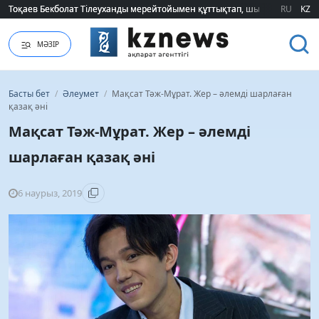
2026 жылғы білім грантын иеленгендердің тізімі жарияланды (ТІЗІМ)
2026 жылғы білім грантын иеленгендердің тізімі жарияланды (ТІЗІМ)
RU
KZ
МӘЗІР
Басты бет
/
Әлеумет
/
Мақсат Тәж-Мұрат. Жер – әлемді шарлаған
қазақ әні
Мақсат Тәж-Мұрат. Жер – әлемді
шарлаған қазақ әні
6 наурыз, 2019