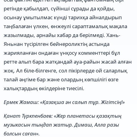
ретінде қабылдап, сүйінші сұрады да қойды,
осынау ұмытылмас күнді тарихқа айналдырып
таңбалаған үлкен, өнжеулі сараптамалық мақала
жазылмады, арнайы хабар да берілмеді. Хань-
Яньнан түсірілген бейнероликтің астында
жарияланған ондаған үнқосу комменттері бұл
ретте алып бара жатқандай ауа-райын жасай алған
жоқ. Ал біле-білгенге, сол пікірлерде ой саларлық
талай әңгіме бар және олардың көпшілігі өзге
халықтардың өкілдеріне тиесілі.
Ермек Жамаш: «Қазақша ән салып тұр. Жігітсің!»
Қанат Түркпенбаев: «Жер планетасы қазақтың
музыкасын тыңдап жатыр. Димаш, Алла разы
болсын саған».