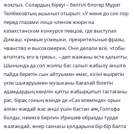
жоқпыз. Солардың біреуі – белгілі блогер Мұрат
Телібековтың ашынып отырып: «У меня до сих пор
перед глазами лица членов жюри на
казахстанском конкурсе певцов, где выступал
Димаш: кривые усмешки, презрительные фразы,
чванство и высокомерие. Они делали всё, чтобы
втоптать его в грязь», – деп жазғаны есте қалыпты.
Шынында да сол жолғы бас салып жабылу әншіге
пайда беретін сын айтуымен емес, кісіні өшіретін
үкім шығаруымен музыканы бағалай білетін
адамдардың көңілін қатты жабырқатып тастағаны
рас, бірақ соның өзінде де «Саз әлемінде» орын
алған жағдай жас әнші үшін бастан аяқ Голгофа
болды, немесе Берлин Иришев образды түрде
жазғандай, өнер сахнасы қолдарына бір-бір балта