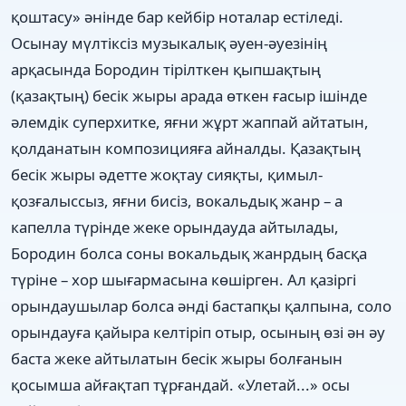
қоштасу» әнінде бар кейбір ноталар естіледі.
Осынау мүлтіксіз музыкалық әуен-әуезінің
арқасында Бородин тірілткен қыпшақтың
(қазақтың) бесік жыры арада өткен ғасыр ішінде
әлемдік суперхитке, яғни жұрт жаппай айтатын,
қолданатын композицияға айналды. Қазақтың
бесік жыры әдетте жоқтау сияқты, қимыл-
қозғалыссыз, яғни бисіз, вокальдық жанр – а
капелла түрінде жеке орындауда айтылады,
Бородин болса соны вокальдық жанрдың басқа
түріне – хор шығармасына көшірген. Ал қазіргі
орындаушылар болса әнді бастапқы қалпына, соло
орындауға қайыра келтіріп отыр, осының өзі ән әу
баста жеке айтылатын бесік жыры болғанын
қосымша айғақтап тұрғандай. «Улетай...» осы