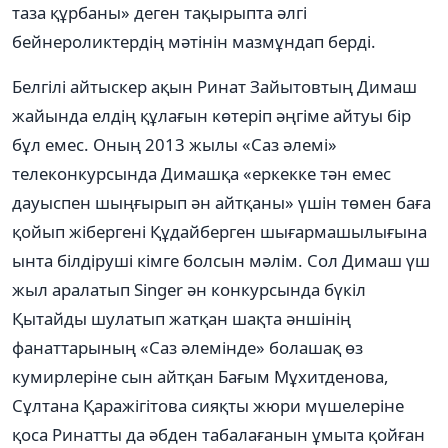
таза құрбаны» деген тақырыпта әлгі
бейнероликтердің мәтінін мазмұндап берді.
Белгілі айтыскер ақын Ринат Зайытовтың Димаш
жайында елдің құлағын көтеріп әңгіме айтуы бір
бұл емес. Оның 2013 жылы «Саз әлемі»
телеконкурсында Димашқа «еркекке тән емес
дауыспен шыңғырып ән айтқаны» үшін төмен баға
қойып жібергені Құдайберген шығармашылығына
ынта білдіруші кімге болсын мәлім. Сол Димаш үш
жыл аралатып Singer ән конкурсында бүкіл
Қытайды шулатып жатқан шақта әншінің
фанаттарының «Саз әлемінде» болашақ өз
кумирлеріне сын айтқан Бағым Мұхитденова,
Сұлтана Қаражігітова сияқты жюри мүшелеріне
қоса Ринатты да әбден табалағанын ұмыта қойған