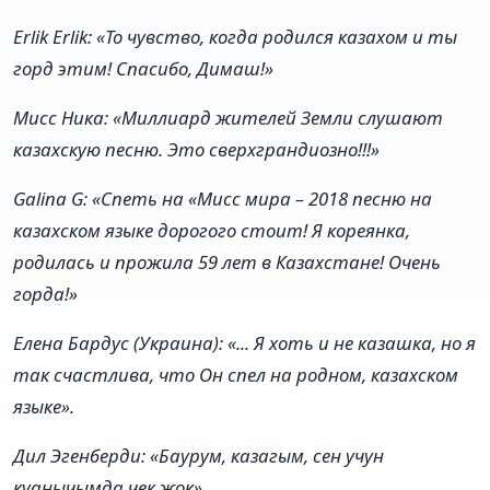
Erlik Erlik: «То чувство, когда родился казахом и ты
горд этим! Спасибо, Димаш!»
Мисс Ника: «Миллиард жителей Земли слушают
казахскую песню. Это сверхграндиозно!!!»
Galina G: «Спеть на «Мисс мира – 2018 песню на
казахском языке дорогого стоит! Я кореянка,
родилась и прожила 59 лет в Казахстане! Очень
горда!»
Елена Бардус (Украина): «... Я хоть и не казашка, но я
так счастлива, что Он спел на родном, казахском
языке».
Дил Эгенберди: «Баурум, казагым, сен учун
куанычымда чек жок».