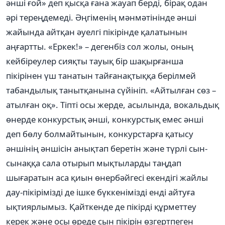
әнші ғой» деп қысқа ғана жауап берді, бірақ одан
әрі тереңдемеді. Әңгіменің мәнмәтінінде әнші
жайында айтқан әуелгі пікірінде қалатынын
аңғартты. «Еркек!» – дегенбіз сол жолы, оның
кейбіреулер сияқты тауық бір шақырғанша
пікірінен үш танатын тайғанақтыққа берілмей
табандылық танытқанына сүйініп. «Айтылған сөз –
атылған оқ». Тіпті осы жерде, асылында, вокальдық
өнерде конкурстық әнші, конкурстық емес әнші
деп бөлу болмайтынын, конкурстарға қатысу
әншінің әншісін анықтап беретін және түрлі сын-
сынаққа сала отырып мықтыларды таңдап
шығаратын аса қиын өнербәйгесі екендігі жайлы
дау-пікірімізді де ішке бүккенімізді енді айтуға
ықтиярлымыз. Қайткенде де пікірді құрметтеу
керек және осы өреде сын пікірін өзгертпеген