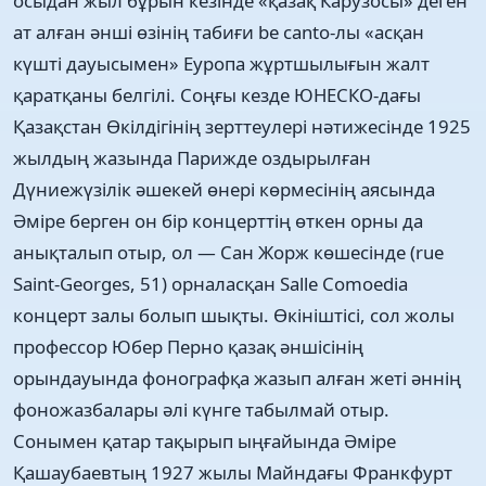
осыдан жыл бұрын кезінде «қазақ Карузосы» деген
ат алған әнші өзінің табиғи be canto-лы «асқан
күшті дауысымен» Еуропа жұртшылығын жалт
қаратқаны белгілі. Соңғы кезде ЮНЕСКО-дағы
Қазақстан Өкілдігінің зерттеулері нәтижесінде 1925
жылдың жазында Парижде оздырылған
Дүниежүзілік әшекей өнері көрмесінің аясында
Әміре берген он бір концерттің өткен орны да
анықталып отыр, ол — Сан Жорж көшесінде (rue
Saint-Georges, 51) орналасқан Salle Comoedia
концерт залы болып шықты. Өкініштісі, сол жолы
профессор Юбер Перно қазақ әншісінің
орындауында фонографқа жазып алған жеті әннің
фоножазбалары әлі күнге табылмай отыр.
Сонымен қатар тақырып ыңғайында Әміре
Қашаубаевтың 1927 жылы Майндағы Франкфурт