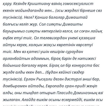
қару. Кезінде Криштиану өзінің гомосексуалист
екенін мойындағанда мен... (осы жердегі бірнеше сөз
түсініксіз). Неге? Қанша балалар Димаштай
болғысы келіп жүр. Сол сияқты Димашты
бауырымыз сияқты көтергіміз келсе, ол соған лайық
еңбек етуі тиіс. Ол телевизордан үнемі қазақша
айтуы керек, халқын жақсы көретінін көрсетуі
тиіс. Мен өз қатесі үшін кешірім сұраудан
арланбайтын адаммын, бірақ бәрін де нәтижесі
бойынша бағалау керек. Бірақ ол бір конкурста бас
жүлде алды екен деп... (бұдан кейінгі сөздер
түсініксіз). Ерлан Рысқали деген дәстүрлі әнші бар,
домбырамен айтады, Европада гран-приді жеңіп
алды, оны тыңдап отырып Пласидо Домингоның өзі
жылаған. Алайда ешкім осыны ескермейді, ешкім осы