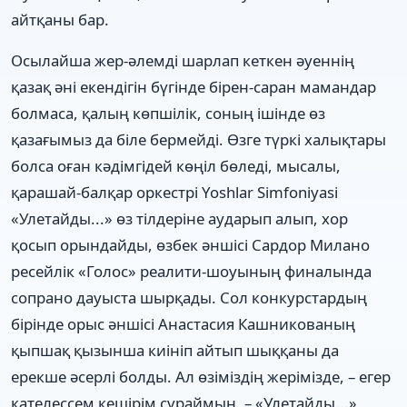
айтқаны бар.
Осылайша жер-әлемді шарлап кеткен әуеннің
қазақ әні екендігін бүгінде бірен-саран мамандар
болмаса, қалың көпшілік, соның ішінде өз
қазағымыз да біле бермейді. Өзге түркі халықтары
болса оған кәдімгідей көңіл бөледі, мысалы,
қарашай-балқар оркестрі Yoshlar Simfoniyasi
«Улетайды...» өз тілдеріне аударып алып, хор
қосып орындайды, өзбек әншісі Сардор Милано
ресейлік «Голос» реалити-шоуының финалында
сопрано дауыста шырқады. Сол конкурстардың
бірінде орыс әншісі Анастасия Кашникованың
қыпшақ қызынша киініп айтып шыққаны да
ерекше әсерлі болды. Ал өзіміздің жерімізде, – егер
қателессем кешірім сұраймын, – «Улетайды...»