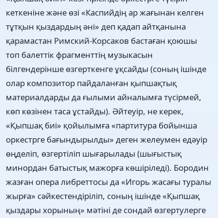
кеткеніне және өзі «Каспийдің ар жағынан келген
тұтқын қыздардың әні» деп қадап айтқанына
қарамастан Римский-Корсаков бастаған қоюшы
топ балеттік фрагменттің музыкасын
білгендерінше өзгерткенге ұқсайды (соның ішінде
олар композитор пайдаланған қыпшақтық
материалдарды да ғылыми айналымға түсірмей,
көп көзінен таса ұстайды). Әйтеуір, не керек,
«Қыпшақ биі» қойылымға «партитура бойынша
оркестрге бағындырылды» деген желеумен едәуір
өңделіп, өзгертіліп шығарылады (шығыстық
минордан батыстық мажорға көшіріледі). Бородин
жазған опера либреттосы да «Игорь жасағы туралы
жырға» сәйкестендіріліп, соның ішінде «Қыпшақ
қыздары хорының» мәтіні де сондай өзгертулерге