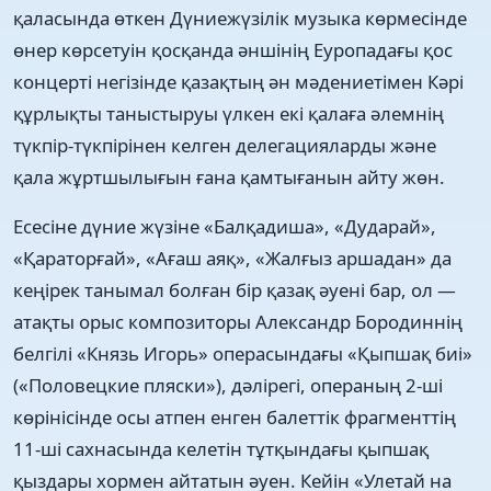
қаласында өткен Дүниежүзілік музыка көрмесінде
өнер көрсетуін қосқанда әншінің Еуропадағы қос
концерті негізінде қазақтың ән мәдениетімен Кәрі
құрлықты таныстыруы үлкен екі қалаға әлемнің
түкпір-түкпірінен келген делегацияларды және
қала жұртшылығын ғана қамтығанын айту жөн.
Есесіне дүние жүзіне «Балқадиша», «Дударай»,
«Қараторғай», «Ағаш аяқ», «Жалғыз аршадан» да
кеңірек танымал болған бір қазақ әуені бар, ол —
атақты орыс композиторы Александр Бородиннің
белгілі «Князь Игорь» операсындағы «Қыпшақ биі»
(«Половецкие пляски»), дәлірегі, операның 2-ші
көрінісінде осы атпен енген балеттік фрагменттің
11-ші сахнасында келетін тұтқындағы қыпшақ
қыздары хормен айтатын әуен. Кейін «Улетай на