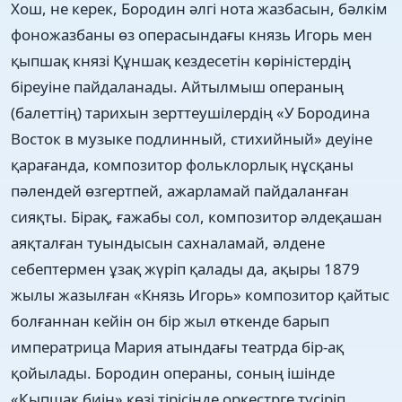
Хош, не керек, Бородин әлгі нота жазбасын, бәлкім
фоножазбаны өз операсындағы князь Игорь мен
қыпшақ князі Құншақ кездесетін көріністердің
біреуіне пайдаланады. Айтылмыш операның
(балеттің) тарихын зерттеушілердің «У Бородина
Восток в музыке подлинный, стихийный» деуіне
қарағанда, композитор фольклорлық нұсқаны
пәлендей өзгертпей, ажарламай пайдаланған
сияқты. Бірақ, ғажабы сол, композитор әлдеқашан
аяқталған туындысын сахналамай, әлдене
себептермен ұзақ жүріп қалады да, ақыры 1879
жылы жазылған «Князь Игорь» композитор қайтыс
болғаннан кейін он бір жыл өткенде барып
императрица Мария атындағы театрда бір-ақ
қойылады. Бородин операны, соның ішінде
«Қыпшақ биін» көзі тірісінде оркестрге түсіріп