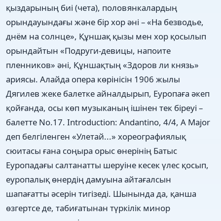
қыздарының биі (чета), половянкалардың
орындауындағы және бір хор әні – «На безводье,
днём на солнце», Құншақ қызы мен хор қосылып
орындайтын «Подруги-девицы, напоите
пленников» әні, Құншақтың «Здоров ли князь»
ариясы. Алайда опера көрінісін 1906 жылы
Дягилев жеке балетке айналдырып, Еуропаға әкеп
қойғанда, осы көп музыканың ішінен тек біреуі –
балетте No.17. Introduction: Andantino, 4/4, A Major
деп белгіленген «Улетай...» хореографиялық
сюитасы ғана соңыра орыс өнерінің Батыс
Еуропадағы салтанатты шеруіне кесек үлес қосып,
еуропалық өнердің дамуына айтағалсын
шапағатты әсерін тигізеді. Шынында да, қанша
өзгертсе де, табиғатынан түркілік минор