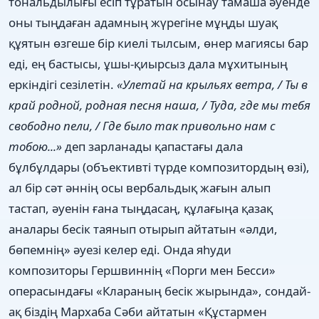
тональдылығы есіп тұратын осынау тамаша әуенде
оны тыңдаған адамның жүрегіне мұңды шуақ
құятын өзгеше бір киелі тылсым, өнер магиясы бар
еді, ең бастысы, ұшы-қиырсыз дала мұхитының
еркіндігі сезілетін.
«Улетай на крыльях ветра, / Ты в
край родной, родная песня наша, / Туда, где мы тебя
свободно пели, / Где было так привольно нам с
тобою...»
деп зарланады қапастағы дала
бұлбұлдары (объективті түрде композитордың өзі),
ал бір сәт әннің осы вербальдық жағын алып
тастап, әуенін ғана тыңдасаң, құлағыңа қазақ
аналары бесік таянып отырып айтатын «әлди,
бөпемнің» әуезі келер еді. Онда яһуди
композиторы Гершвиннің «Порги мен Бесси»
операсындағы «Клараның бесік жырында», сондай-
ақ біздің Мархаба Сәби айтатын «Құстармен