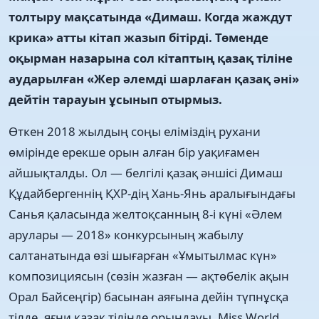
толтыру мақсатында «Димаш. Когда жаждут
крика» атты кітап жазып бітірді. Төменде
оқырман назарына сол кітаптың қазақ тіліне
аударылған «Жер әлемді шарлаған қазақ әні»
дейтін тарауын ұсынып отырмыз.
Өткен 2018 жылдың соңы еліміздің рухани
өмірінде ерекше орын алған бір уақиғамен
айшықталды. Ол — белгілі қазақ әншісі Димаш
Құдайбергеннің ҚХР-дің Хань-Янь аралығындағы
Санья қаласында желтоқсанның 8-і күні «Әлем
арулары — 2018» конкурсының жабылу
салтанатында өзі шығарған «Ұмытылмас күн»
композициясын (сөзін жазған — ақтөбелік ақын
Орал Байсеңгір) басынан аяғына дейін түпнұсқа
тілде, яғни қазақ тілінде орындауы. Miss World