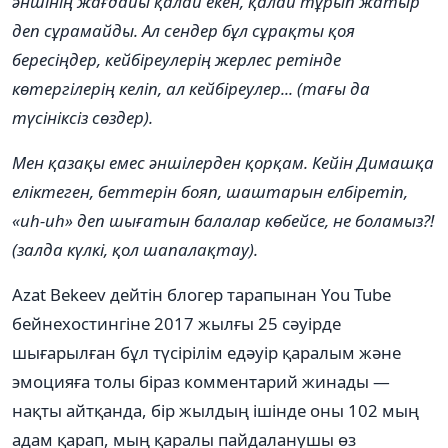
әншінің жағдайы қалай екен, қалай тұрып жатыр
деп сұрамайды. Ал сендер бұл сұрақты қоя
бересіңдер, кейбіреулерің жерлес ретінде
көтергілерің келіп, ал кейбіреулер... (тағы да
түсініксіз сөздер).
Мен қазақы емес әншілерден қорқам. Кейін Димашқа
еліктеген, беттерін бояп, шаштарын елбіретіп,
«иһ-иһ» деп шығатын балалар көбейсе, не боламыз?!
(залда күлкі, қол шапалақтау).
Azat Bekeev дейтін блогер тарапынан You Tube
бейнехостингіне 2017 жылғы 25 сәуірде
шығарылған бұл түсірілім едәуір қаралым және
эмоцияға толы біраз комментарий жинады ―
нақты айтқанда, бір жылдың ішінде оны 102 мың
адам қарап, мың қаралы пайдаланушы өз