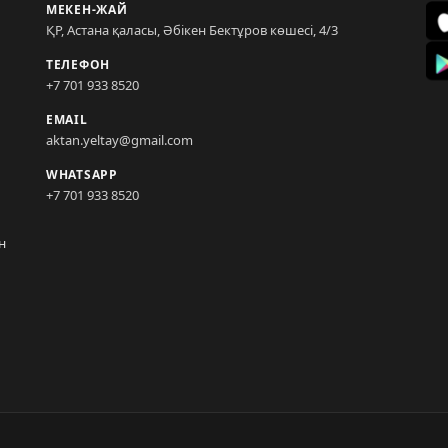
МЕКЕН-ЖАЙ
ҚР, Астана қаласы, Әбікен Бектұров көшесі, 4/3
ТЕЛЕФОН
+7 701 933 8520
EMAIL
aktan.yeltay@gmail.com
WHATSAPP
+7 701 933 8520
н