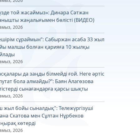
амыз, 2026
үзде той жасаймыз»: Динара Сәтжан
анышты жаңалығымен бөлісті (ВИДЕО)
амыз, 2026
ешірім сұраймын”: Сабыржан асаба 33 жыл
йы малшы болған қарияға 10 жылқы
йлады
амыз, 2026
асқалары да заңды білмейді ғой. Неге әртіс
путат бола алмайды?”: Баян Алагөзова
тістерді сынағандарға қарсы шықты
амыз, 2026
ш жыл бойы сыналдық": Тележүргізуші
ана Скатова мен Сұлтан Нұрбеков
ңырақ көтерді
амыз, 2026