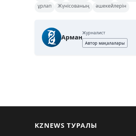
ұрлап
Жүнісованың
әшекейлерін
Журналист
Арман
Автор мақалалары
KZNEWS ТУРАЛЫ