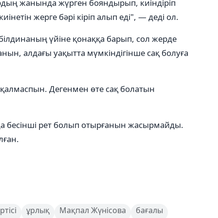
рдың жанында жүрген бояндырып, киіндіріп
нетін жерге бәрі кіріп алып еді", — деді ол.
Әбілдинаның үйіне қонаққа барып, сол жерде
нын, алдағы уақытта мүмкіндігінше сақ болуға
 қалмаспын. Дегенмен өте сақ болатын
а бесінші рет болып отырғанын жасырмайды.
лған.
ртісі
ұрлық
Мақпал Жүнісова
бағалы