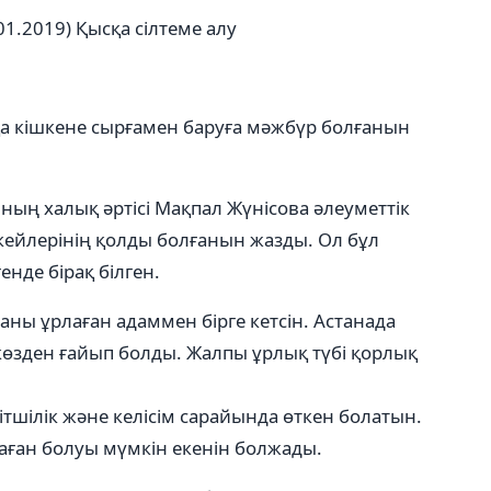
01.2019)
Қысқа сілтеме алу
ққа кішкене сырғамен баруға мәжбүр болғанын
ның халық әртісі Мақпал Жүнісова әлеуметтік
кейлерінің қолды болғанын жазды. Ол бұл
нде бірақ білген.
ны ұрлаған адаммен бірге кетсін. Астанада
 көзден ғайып болды. Жалпы ұрлық түбі қорлық
ітшілік және келісім сарайында өткен болатын.
лаған болуы мүмкін екенін болжады.