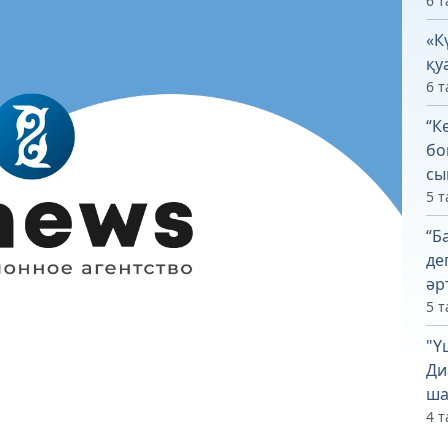
6 т
«К
қу
6 т
“К
бо
сы
5 т
“Б
де
әр
5 т
"Ү
Ди
ша
4 т