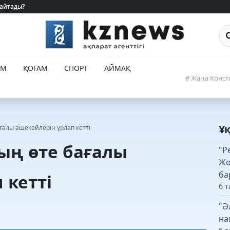
 айтады?
 айтады?
Са
ЕМ
ҚОҒАМ
СПОРТ
АЙМАҚ
# Жаңа Конст
Ұ
ғалы әшекейлерін ұрлап кетті
ың өте бағалы
"Р
Жо
ба
 кетті
6 т
"Ә
на