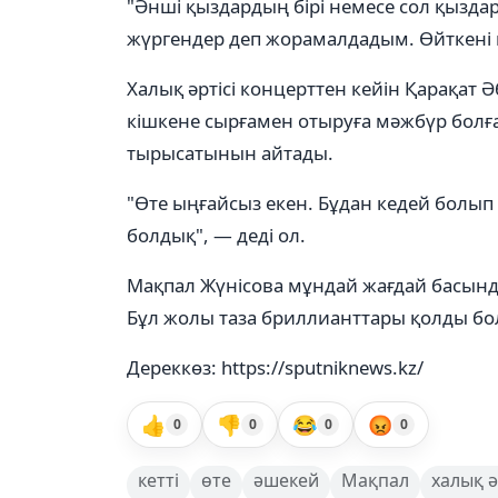
"Әнші қыздардың бірі немесе сол қызда
жүргендер деп жорамалдадым. Өйткені киі
Халық әртісі концерттен кейін Қарақат 
кішкене сырғамен отыруға мәжбүр болға
тырысатынын айтады.
"Өте ыңғайсыз екен. Бұдан кедей болып
болдық", — деді ол.
Мақпал Жүнісова мұндай жағдай басынд
Бұл жолы таза бриллианттары қолды бо
Дереккөз: https://sputniknews.kz/
👍
👎
😂
😡
0
0
0
0
кетті
өте
әшекей
Мақпал
халық ә