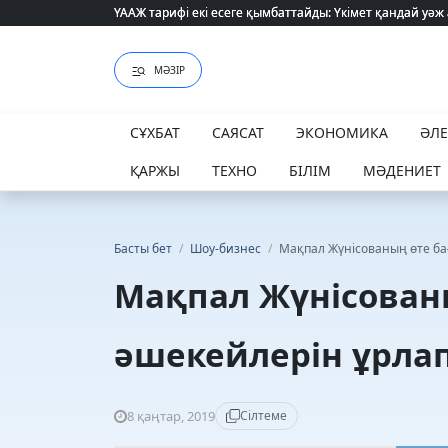
ҮААЖ тарифі екі есеге қымбаттайды: Үкімет қандай уәж
ҮААЖ тарифі екі есеге қымбаттайды: Үкімет қандай уәж
МӘЗІР
СҰХБАТ
САЯСАТ
ЭКОНОМИКА
ӘЛ
ҚАРЖЫ
ТЕХНО
БІЛІМ
МӘДЕНИЕТ
Басты бет
/
Шоу-бизнес
/
Мақпал Жүнісованың өте ба
Мақпал Жүнісован
әшекейлерін ұрлап
8 қаңтар, 2019
Сілтеме