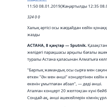
11:50 08.01.2019
(Жаңартылды 12:35 08.
324
0
0
Халық әртісі осы жағдайдан кейін қона
жазды
АСТАНА, 8 қаңтар — Sputnik.
Қазақстан
желідегі парақшасы арқылы бағалы әше
туралы Астана қаласынан Алматыға келге
"Барлық жамандық осы сырға мен сақина
өткен "Ән мен әнші" концертінен кейін
екенін ұмытпаған абзал", — деді әнші.
Аталған концерт 20 желтоқсан күні бейб
Сондай-ақ, әнші әшекейлерін кімнің ұр