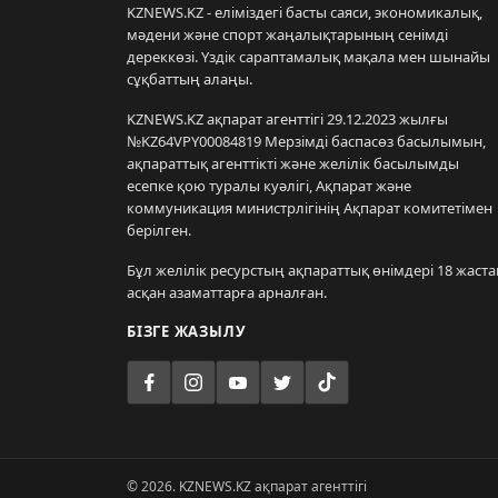
KZNEWS.KZ - еліміздегі басты саяси, экономикалық,
мәдени және спорт жаңалықтарының сенімді
дереккөзі. Үздік сараптамалық мақала мен шынайы
сұқбаттың алаңы.
KZNEWS.KZ ақпарат агенттігі 29.12.2023 жылғы
№KZ64VPY00084819 Мерзімді баспасөз басылымын,
ақпараттық агенттікті және желілік басылымды
есепке қою туралы куәлігі, Ақпарат және
коммуникация министрлігінің Ақпарат комитетімен
берілген.
Бұл желілік ресурстың ақпараттық өнімдері 18 жаста
асқан азаматтарға арналған.
БІЗГЕ ЖАЗЫЛУ
© 2026. KZNEWS.KZ ақпарат агенттігі