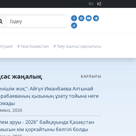
RU
KZ
йттан іздеу
итуция
# Таза Қазақстан
# Таяу Шығыс қақтығысы
қсас жаңалық
БАРЛЫҒЫ
енішім жоқ": Айгүл Иманбаева Алтынай
рабаеваның қызының ұзату тойына неге
рмады
амыз, 2026
лем аруы - 2026" байқауында Қазақстан
мысын кім қорғайтыны белгілі болды