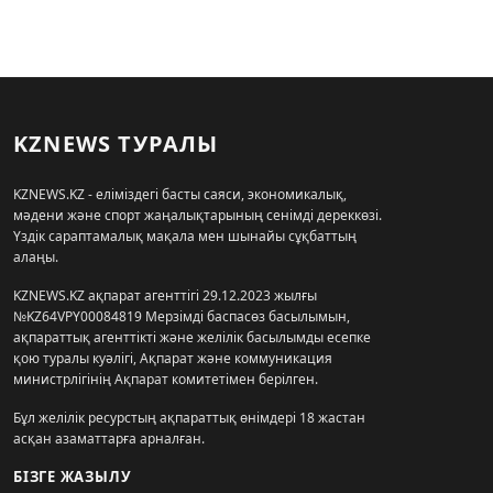
KZNEWS ТУРАЛЫ
KZNEWS.KZ - еліміздегі басты саяси, экономикалық,
мәдени және спорт жаңалықтарының сенімді дереккөзі.
Үздік сараптамалық мақала мен шынайы сұқбаттың
алаңы.
KZNEWS.KZ ақпарат агенттігі 29.12.2023 жылғы
№KZ64VPY00084819 Мерзімді баспасөз басылымын,
ақпараттық агенттікті және желілік басылымды есепке
қою туралы куәлігі, Ақпарат және коммуникация
министрлігінің Ақпарат комитетімен берілген.
Бұл желілік ресурстың ақпараттық өнімдері 18 жастан
асқан азаматтарға арналған.
БІЗГЕ ЖАЗЫЛУ