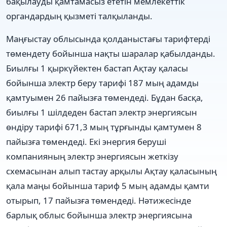
бақылауды қамтамасыз ететін мемлекеттік
органдардың қызметі талқыланды.
Маңғыстау облысында қолданыстағы тарифтерді
төмендету бойынша нақты шаралар қабылданды.
Биылғы 1 қыркүйектен бастап Ақтау қаласы
бойынша электр беру тарифі 187 мың адамды
қамтуымен 26 пайызға төмендеді. Бұдан басқа,
биылғы 1 шілдеден бастап электр энергиясын
өндіру тарифі 671,3 мың тұрғынды қамтумен 8
пайызға төмендеді. Екі энергия беруші
компанияның электр энергиясын жеткізу
схемасынан алып тастау арқылы Ақтау қаласының
қала маңы бойынша тариф 5 мың адамды қамти
отырып, 17 пайызға төмендеді. Нәтижесінде
барлық облыс бойынша электр энергиясына