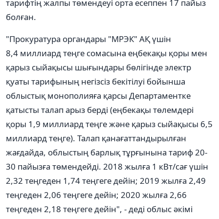
тарифтің жалпы төмендеуі орта есеппен 17 пайыз
болған.
"Прокуратура органдары "МРЭК" АҚ үшін
8,4 миллиард теңге сомасына еңбекақы қоры мен
қарыз сыйақысы шығындары бөлігінде электр
қуаты тарифының негізсіз бекітілуі бойынша
облыстық монополияға қарсы Департаментке
қатысты талап арыз берді (еңбекақы төлемдері
қоры 1,9 миллиард теңге және қарыз сыйақысы 6,5
миллиард теңге). Талап қанағаттандырылған
жағдайда, облыстың барлық тұрғынына тариф 20-
30 пайызға төмендейді. 2018 жылға 1 кВт/сағ үшін
2,32 теңгеден 1,74 теңгеге дейін; 2019 жылға 2,49
теңгеден 2,06 теңгеге дейін; 2020 жылға 2,66
теңгеден 2,18 теңгеге дейін", - деді облыс әкімі