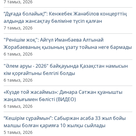
7 тамыз, 2026
“Дұғада болайық!”: Кенжебек Жанәбілов концерттің
алдында жансақтау бөліміне түсіп қалған
7 тамыз, 2026
"Ренішім жоқ": Айгүл Иманбаева Алтынай
Жорабаеваның қызының ұзату тойына неге бармады
6 тамыз, 2026
"Әлем аруы - 2026" байқауында Қазақстан намысын
кім қорғайтыны белгілі болды
6 тамыз, 2026
«Күзде той жасаймыз»: Динара Сәтжан қуанышты
жаңалығымен бөлісті (ВИДЕО)
6 тамыз, 2026
“Кешірім сұраймын”: Сабыржан асаба 33 жыл бойы
малшы болған қарияға 10 жылқы сыйлады
5 тамыз, 2026