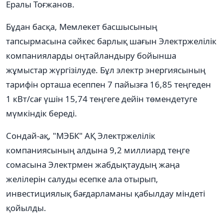
Ералы Тоғжанов.
Бұдан басқа, Мемлекет басшысының
тапсырмасына сәйкес барлық шағын Электржелілік
компанияларды оңтайландыру бойынша
жұмыстар жүргізілуде. Бұл электр энергиясының
тарифін орташа есеппен 7 пайызға 16,85 теңгеден
1 кВт/сағ үшін 15,74 теңгеге дейін төмендетуге
мүмкіндік береді.
Сондай-ақ, "МЭБК" АҚ Электржелілік
компаниясының алдына 9,2 миллиард теңге
сомасына Электрмен жабдықтаудың жаңа
желілерін салуды есепке ала отырып,
инвестициялық бағдарламаны қабылдау міндеті
қойылды.