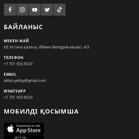
БАЙЛАНЫС
МЕКЕН-ЖАЙ
ҚР, Астана қаласы, Әбікен Бектұров көшесі, 4/3
ТЕЛЕФОН
+7 701 933 8520
EMAIL
aktan.yeltay@gmail.com
WHATSAPP
+7 701 933 8520
МОБИЛДІ ҚОСЫМША