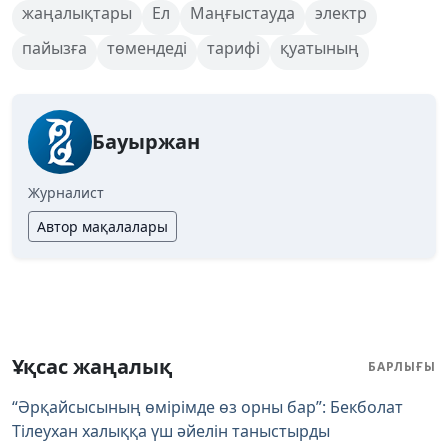
жаңалықтары
Ел
Маңғыстауда
электр
пайызға
төмендеді
тарифі
қуатының
Бауыржан
Журналист
Автор мақалалары
Ұқсас жаңалық
БАРЛЫҒЫ
“Әрқайсысының өмірімде өз орны бар”: Бекболат
Тілеухан халыққа үш әйелін таныстырды