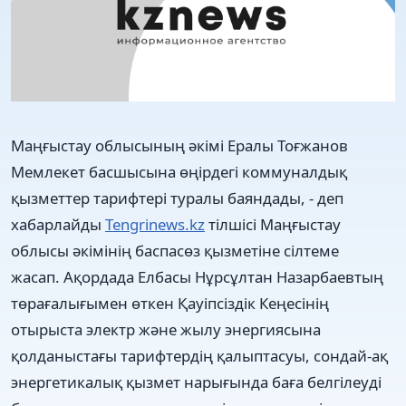
Маңғыстау облысының әкімі Ералы Тоғжанов
Мемлекет басшысына өңірдегі коммуналдық
қызметтер тарифтері туралы баяндады, - деп
хабарлайды
Tengrinews.kz
тілшісі Маңғыстау
облысы әкімінің баспасөз қызметіне сілтеме
жасап. Ақордада Елбасы Нұрсұлтан Назарбаевтың
төрағалығымен өткен Қауіпсіздік Кеңесінің
отырыста электр және жылу энергиясына
қолданыстағы тарифтердің қалыптасуы, сондай-ақ
энергетикалық қызмет нарығында баға белгілеуді