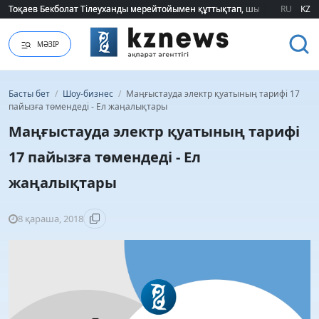
Тоқаев Бекболат Тілеуханды мерейтойымен құттықтап, шығармашылық т
Тоқаев Бекболат Тілеуханды мерейтойымен құттықтап, шығармашылық т
RU
KZ
МӘЗІР
Басты бет
/
Шоу-бизнес
/
Маңғыстауда электр қуатының тарифі 17
пайызға төмендеді - Ел жаңалықтары
Маңғыстауда электр қуатының тарифі
17 пайызға төмендеді - Ел
жаңалықтары
8 қараша, 2018