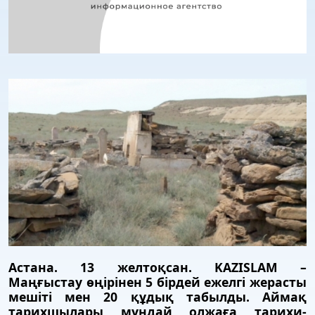
Астана. 13 желтоқсан. KAZISLAM –
Маңғыстау өңірінен 5 бірдей ежелгі жерасты
мешіті мен 20 құдық табылды.
Аймақ
тарихшылары мұндай олжаға тарихи-