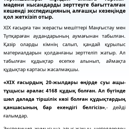
мәдени нысандарды зерттеуге бағытталған
кешенді экспедицияның алғашқы кезеңінде
қол жеткізіп отыр.
XIX ғасырға тән жерасты мешіттері Маңғыстау мен
Түпқараған аудандарының аумағынан табылған.
Қазір оларды кімнің салып, қандай құрылыс
материалдарын қолданғаны зерттеліп жатыр. Ал
табылған құдықтар есепке алынып, аймақта
құдықтар картасы жасалмақшы.
«XIX ғасырдың 20-жылдары өңірде суы ащы-
тұщысы аралас 4168 құдық болған. Ал бүгінде
шөл далада тіршілік көзі болған құдықтардың
қаншасының бар екендігі белгісіз»
,- дейді
ғалымдар.
Экспедиция жұмысына алыс-жақын шетелдерден