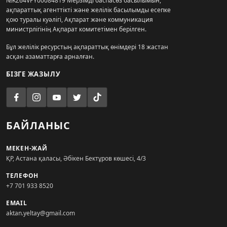
№KZ64VPY00084819 Мерзімді баспасөз басылымын,
ақпараттық агенттікті және желілік басылымды есепке
қою туралы куәлігі, Ақпарат және коммуникация
министрлігінің Ақпарат комитетімен берілген.
Бұл желілік ресурстың ақпараттық өнімдері 18 жастан
асқан азаматтарға арналған.
БІЗГЕ ЖАЗЫЛУ
БАЙЛАНЫС
МЕКЕН-ЖАЙ
ҚР, Астана қаласы, Әбікен Бектұров көшесі, 4/3
ТЕЛЕФОН
+7 701 933 8520
EMAIL
aktan.yeltay@gmail.com