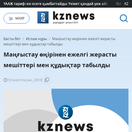
ҮААЖ тарифі екі есеге қымбаттайды: Үкімет қандай уәж айтады?
ҮААЖ тарифі екі есеге қымбаттайды: Үкімет қандай уәж айтады?
RU
KZ
МӘЗІР
Басты бет
/
Ислам нұры
/
Маңғыстау өңірінен ежелгі жерасты
мешіттері мен құдықтар табылды
Маңғыстау өңірінен ежелгі жерасты
мешіттері мен құдықтар табылды
13 желтоқсан, 2018