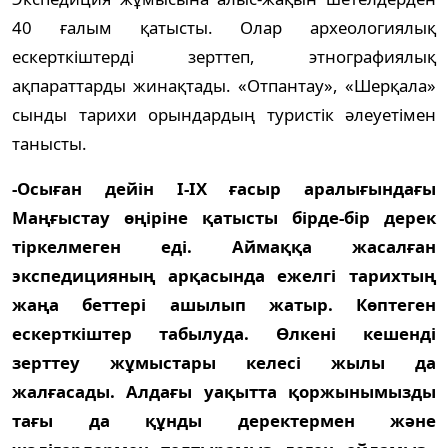
40 ғалым қатысты. Олар археологиялық
ескерткіштерді зерттеп, этнографиялық
ақпараттарды жинақтады. «Отпантау», «Шерқала»
сынды тарихи орындардың туристік әлеуетімен
танысты.
-Осыған дейін I-IX ғасыр аралығындағы
Маңғыстау өңіріне қатысты бірде-бір дерек
тіркелмеген еді. Аймаққа жасалған
экспедицияның арқасында ежелгі тарихтың
жаңа беттері ашылып жатыр. Көптеген
ескерткіштер табылуда. Өлкені кешенді
зерттеу жұмыстары келесі жылы да
жалғасады. Алдағы уақытта қоржынымызды
тағы да құнды деректермен және