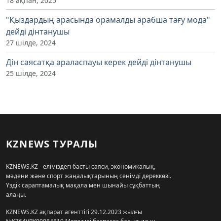
18 ақпан, 2025
"Қыздардың арасында орамалды арабша тағу мода"
дейді дінтанушы
27 шілде, 2024
Дін саясатқа араласпауы керек дейді дінтанушы
25 шілде, 2024
KZNEWS ТУРАЛЫ
KZNEWS.KZ - еліміздегі басты саяси, экономикалық,
мәдени және спорт жаңалықтарының сенімді дереккөзі.
Үздік сараптамалық мақала мен шынайы сұқбаттың
алаңы.
KZNEWS.KZ ақпарат агенттігі 29.12.2023 жылғы