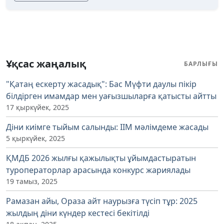
Ұқсас жаңалық
БАРЛЫҒЫ
"Қатаң ескерту жасадық": Бас Мүфти даулы пікір
білдірген имамдар мен уағызшыларға қатысты айтты
17 қыркүйек, 2025
Діни киімге тыйым салынды: ІІМ мәлімдеме жасады
5 қыркүйек, 2025
ҚМДБ 2026 жылғы қажылықты ұйымдастыратын
туроператорлар арасында конкурс жариялады
19 тамыз, 2025
Рамазан айы, Ораза айт наурызға түсіп тұр: 2025
жылдың діни күндер кестесі бекітілді