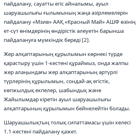
пайдалану, сауатты егіс айналымы, ауыл
шаруашылығы ғылымының жаңа әзірлемелерін
пайдалану «Мзив» ААҚ «Красный Май» АШФ өзінің
ет-сүт өнімдерінің өндірістік әлеуетін барынша
пайдалануға мүмкіндік береді [2].
Жер алқаптарының құрылымын көрнекі түрде
қарастыру үшін 1-кестені құраймыз, онда жалпы
жер алаңындағы жер алқаптарының әртүрлі
түрлерінің құрылымын, сондай-ақ егістік,
көпжылдық екпелер, шабындық және
Жайылымдар кіретін ауыл шаруашылығы
алқаптарының құрылымын бейнелейтін болады.
Шаруашылықтың толық сипаттамасы үшін келесі
1.1-кестені пайдалану қажет.