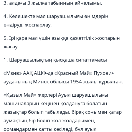
3. алдағы 3 жылға табынның айналымы,
4. Келешекте мал шаруашылығы өнімдерін
өндіруді жоспарлау.
5. Ірі қара мал үшін азыққа қажеттілік жоспарын
жасау.
1. Шаруашылықтың қысқаша сипаттамасы
«Мзив» ААҚ АШФ-да «Красный Май» Пухович
ауданының Минск облысы 1954 жылы құрылған.
«Қызыл Май» жерлері Ауыл шаруашылығы
машиналарын кеңінен қолдануға болатын
жазықтар болып табылады, бірақ сонымен қатар
аумақтың бір бөлігі жол жолдарымен,
ормандармен қатты кесіледі, бұл ауыл