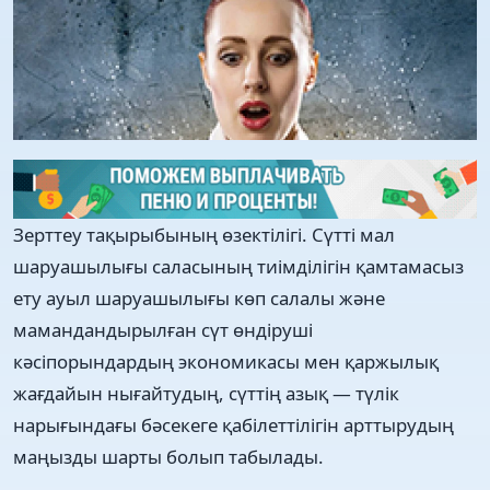
Зерттеу тақырыбының өзектілігі. Сүтті мал
шаруашылығы саласының тиімділігін қамтамасыз
ету ауыл шаруашылығы көп салалы және
мамандандырылған сүт өндіруші
кәсіпорындардың экономикасы мен қаржылық
жағдайын нығайтудың, сүттің азық — түлік
нарығындағы бәсекеге қабілеттілігін арттырудың
маңызды шарты болып табылады.