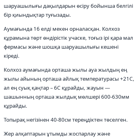
шаруашылығы дақылдарын өсіру бойынша белгілі
бір қиындықтар туғызады.
Аумағында 16 елді мекен орналасқан. Колхоз
құрамына төрт өндірістік учаске, тоғыз ірі қара мал
фермасы және шошқа шаруашылығы кешені
кіреді.
Колхоз аумағында орташа жылы ауа жылдың ең
жылы айының орташа айлық температурасы +21С,
ал ең суық қаңтар – 6С құрайды, жауын —
шашынның орташа жылдық мөлшері 600-630мм
құрайды.
Топырақ негізінен 40-80см тереңдіктен төселген.
Жер алқаптарын ұтымды жоспарлау және