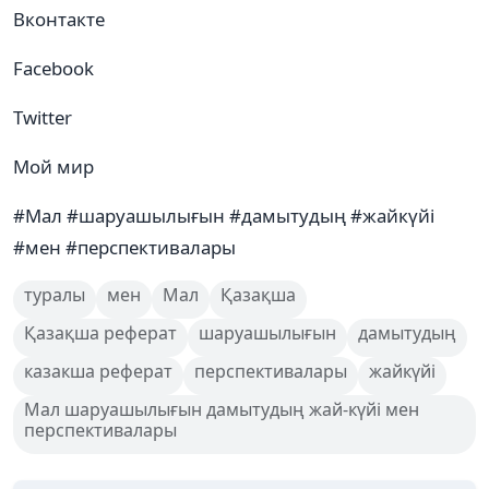
Вконтакте
Facebook
Twitter
Мой мир
#Мал #шаруашылығын #дамытудың #жайкүйі
#мен #перспективалары
туралы
мен
Мал
Қазақша
Қазақша реферат
шаруашылығын
дамытудың
казакша реферат
перспективалары
жайкүйі
Мал шаруашылығын дамытудың жай-күйі мен
перспективалары