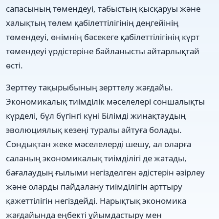
сапасының төмендеуі, табыстың қысқаруы және
халықтың төлем қабілеттілігінің деңгейінің
төмендеуі, өнімнің бәсекеге қабілеттілігінің күрт
төмендеуі үрдістеріне байланысты айтарлықтай
өсті.
Зерттеу тақырыбының зерттелу жағдайы.
Экономикалық тиімділік мәселелері соншалықты
күрделі, бұл бүгінгі күні Білімді жинақтаудың
эволюциялық кезеңі туралы айтуға болады.
Сондықтан жеке мәселелерді шешу, ал оларға
саланың экономикалық тиімділігі де жатады,
бағалаудың ғылыми негізделген әдістерін әзірлеу
және оларды пайдалану тиімділігін арттыру
қажеттілігін негіздейді. Нарықтық экономика
жағдайында еңбекті ұйымдастыру мен