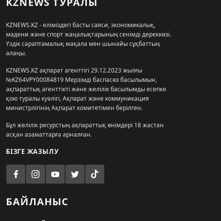
KZNEWS ТУРАЛЫ
KZNEWS.KZ - еліміздегі басты саяси, экономикалық,
мәдени және спорт жаңалықтарының сенімді дереккөзі.
Үздік сараптамалық мақала мен шынайы сұқбаттың
алаңы.
KZNEWS.KZ ақпарат агенттігі 29.12.2023 жылғы
№KZ64VPY00084819 Мерзімді баспасөз басылымын,
ақпараттық агенттікті және желілік басылымды есепке
қою туралы куәлігі, Ақпарат және коммуникация
министрлігінің Ақпарат комитетімен берілген.
Бұл желілік ресурстың ақпараттық өнімдері 18 жастан
асқан азаматтарға арналған.
БІЗГЕ ЖАЗЫЛУ
БАЙЛАНЫС