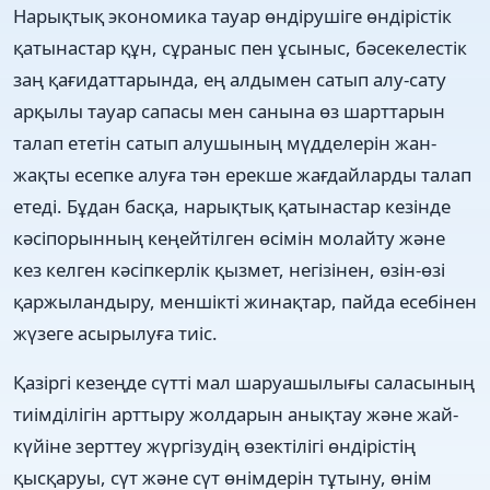
Нарықтық экономика тауар өндірушіге өндірістік
қатынастар құн, сұраныс пен ұсыныс, бәсекелестік
заң қағидаттарында, ең алдымен сатып алу-сату
арқылы тауар сапасы мен санына өз шарттарын
талап ететін сатып алушының мүдделерін жан-
жақты есепке алуға тән ерекше жағдайларды талап
етеді. Бұдан басқа, нарықтық қатынастар кезінде
кәсіпорынның кеңейтілген өсімін молайту және
кез келген кәсіпкерлік қызмет, негізінен, өзін-өзі
қаржыландыру, меншікті жинақтар, пайда есебінен
жүзеге асырылуға тиіс.
Қазіргі кезеңде сүтті мал шаруашылығы саласының
тиімділігін арттыру жолдарын анықтау және жай-
күйіне зерттеу жүргізудің өзектілігі өндірістің
қысқаруы, сүт және сүт өнімдерін тұтыну, өнім