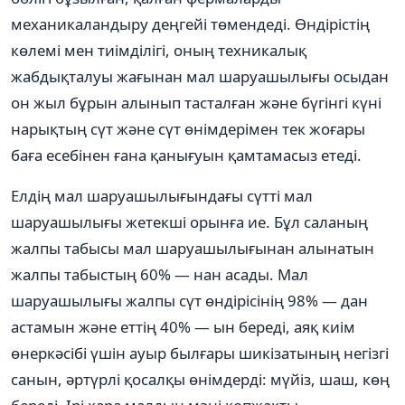
механикаландыру деңгейі төмендеді. Өндірістің
көлемі мен тиімділігі, оның техникалық
жабдықталуы жағынан мал шаруашылығы осыдан
он жыл бұрын алынып тасталған және бүгінгі күні
нарықтың сүт және сүт өнімдерімен тек жоғары
баға есебінен ғана қанығуын қамтамасыз етеді.
Елдің мал шаруашылығындағы сүтті мал
шаруашылығы жетекші орынға ие. Бұл саланың
жалпы табысы мал шаруашылығынан алынатын
жалпы табыстың 60% — нан асады. Мал
шаруашылығы жалпы сүт өндірісінің 98% — дан
астамын және еттің 40% — ын береді, аяқ киім
өнеркәсібі үшін ауыр былғары шикізатының негізгі
санын, әртүрлі қосалқы өнімдерді: мүйіз, шаш, көң