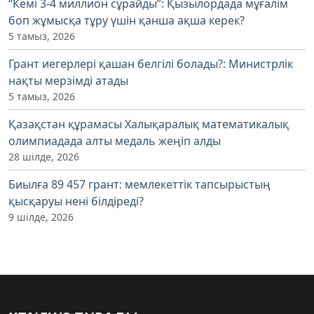
“Кемі 3-4 миллион сұрайды”: Қызылордада мұғалім
боп жұмысқа тұру үшін қанша ақша керек?
5 тамыз, 2026
Грант иегерлері қашан белгілі болады?: Министрлік
нақты мерзімді атады
5 тамыз, 2026
Қазақстан құрамасы Халықаралық математикалық
олимпиадада алты медаль жеңіп алды
28 шілде, 2026
Биылға 89 457 грант: мемлекеттік тапсырыстың
қысқаруы нені білдіреді?
9 шілде, 2026