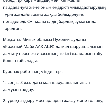
береді. Ірі қара малдың мәні көпжақты
пайдалануға және оның өндірісті ұйымдастырудың
түрлі жағдайларына жақсы бейімделуіне
негізделеді. Сүт малы елдің барлық аумағында
таралған.
Мақсаты; Минск облысы Пухович ауданы
«Красный Май» ААҚ АШФ-да мал шаруашылығын
дамыту перспективасының негізгі жолдарын табу
болып табылады.
Курстық роботтың міндеттері:
1. соңғы 3 жылдағы мал шаруашылығының
дамуын талдау,
2. ұрықтандыру жоспарларын жасау және төл алу,