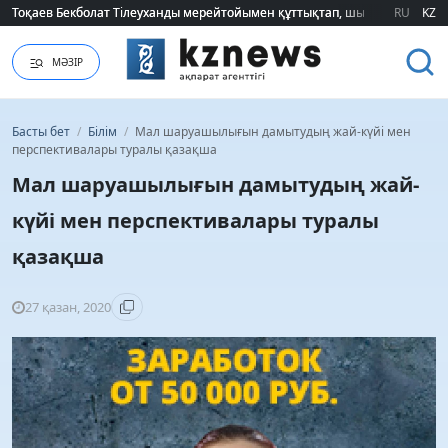
Тоқаев Бекболат Тілеуханды мерейтойымен құттықтап, шығармашылық т
Тоқаев Бекболат Тілеуханды мерейтойымен құттықтап, шығармашылық т
RU
KZ
МӘЗІР
Басты бет
/
Білім
/
Мал шаруашылығын дамытудың жай-күйі мен
перспективалары туралы қазақша
Мал шаруашылығын дамытудың жай-
күйі мен перспективалары туралы
қазақша
27 қазан, 2020