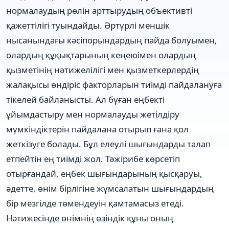
нормалаудың рөлін арттырудың объективті
қажеттілігі туындайды. Әртүрлі меншік
нысанындағы кәсіпорындардың пайда болуымен,
олардың құқықтарының кеңеюімен олардың
қызметінің нәтижелілігі мен қызметкерлердің
жалақысы өндіріс факторларын тиімді пайдалануға
тікелей байланысты. Ал бұған еңбекті
ұйымдастыру мен нормалауды жетілдіру
мүмкіндіктерін пайдалана отырып ғана қол
жеткізуге болады. Бұл елеулі шығындарды талап
етпейтін ең тиімді жол. Тәжірибе көрсетіп
отырғандай, еңбек шығындарының қысқаруы,
әдетте, өнім бірлігіне жұмсалатын шығындардың
бір мезгілде төмендеуін қамтамасыз етеді.
Нәтижесінде өнімнің өзіндік құны оның