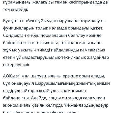
құрамындағы жалақысы төмен кәсіпорындарда да
төмендейді.
Бұл үшін еңбекті ұйымдастыру және нормалау өз
функцияларын толық көлемде орындауы қажет.
Сондықтан еңбек нормаларын белгілеу кезінде
бірінші кезекте техниканы, технологияны және
жұмыс уақытын тиімді пайдалануды қамтамасыз
ететін ұйымдастырушылық-техникалық жағдайлар
ескерілуі тиіс
АӨК-дегі мал шаруашылығы ерекше орын алады,
бұл оның ауыл шаруашылығының жиынтық өнімін
өндіруде айтарлықтай үлес салмағымен
байланысты. Алайда, соңғы он жылда сала үлкен
экономикалық зиян келтірді. Үй-жайлардың едәуір
бөлігі бұзылған, қалған фермаларды