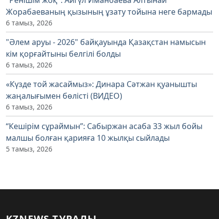
Жорабаеваның қызының ұзату тойына неге бармады
6 тамыз, 2026
"Әлем аруы - 2026" байқауында Қазақстан намысын
кім қорғайтыны белгілі болды
6 тамыз, 2026
«Күзде той жасаймыз»: Динара Сәтжан қуанышты
жаңалығымен бөлісті (ВИДЕО)
6 тамыз, 2026
“Кешірім сұраймын”: Сабыржан асаба 33 жыл бойы
малшы болған қарияға 10 жылқы сыйлады
5 тамыз, 2026
KZNEWS ТУРАЛЫ