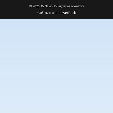
© 2026. KZNEWS.KZ ақпарат агенттігі
Сайтты жасаған
WebAudit