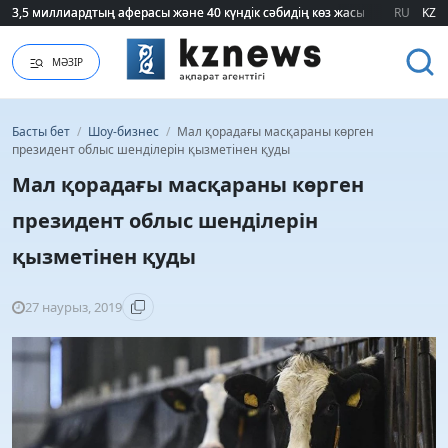
3,5 миллиардтың аферасы және 40 күндік сәбидің көз жасы: Медицинад
3,5 миллиардтың аферасы және 40 күндік сәбидің көз жасы: Медицинад
RU
KZ
МӘЗІР
Басты бет
/
Шоу-бизнес
/
Мал қорадағы масқараны көрген
президент облыс шенділерін қызметінен қуды
Мал қорадағы масқараны көрген
президент облыс шенділерін
қызметінен қуды
27 наурыз, 2019