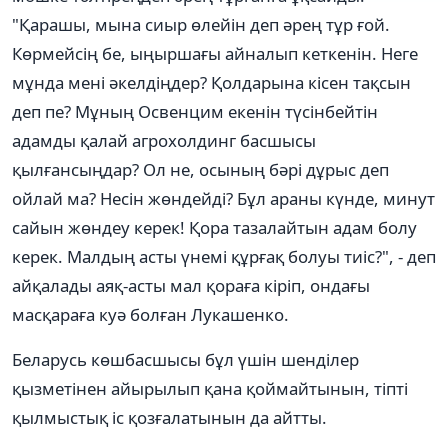
"Қарашы, мына сиыр өлейін деп әрең тұр ғой.
Көрмейсің бе, ыңыршағы айналып кеткенін. Неге
мұнда мені әкелдіңдер? Қолдарына кісен тақсын
деп пе? Мұның Освенцим екенін түсінбейтін
адамды қалай агрохолдинг басшысы
қылғансыңдар? Ол не, осының бәрі дұрыс деп
ойлай ма? Несін жөндейді? Бұл араны күнде, минут
сайын жөндеу керек! Қора тазалайтын адам болу
керек. Малдың асты үнемі құрғақ болуы тиіс?", - деп
айқалады аяқ-асты мал қораға кіріп, ондағы
масқараға куә болған Лукашенко.
Беларусь көшбасшысы бұл үшін шенділер
қызметінен айырылып қана қоймайтынын, тіпті
қылмыстық іс қозғалатынын да айтты.