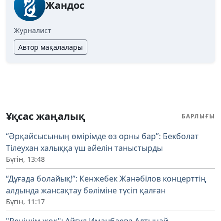
Жандос
Журналист
Автор мақалалары
Ұқсас жаңалық
БАРЛЫҒЫ
“Әрқайсысының өмірімде өз орны бар”: Бекболат
Тілеухан халыққа үш әйелін таныстырды
Бүгін, 13:48
“Дұғада болайық!”: Кенжебек Жанәбілов концерттің
алдында жансақтау бөліміне түсіп қалған
Бүгін, 11:17
"Ренішім жоқ": Айгүл Иманбаева Алтынай