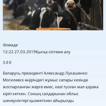
Әлемде
12:22 27.03.2019
Қысқа сілтеме алу
5
0
0
Беларусь президенті Александр Лукашенко
Могилевск өңіріндегі жұмыс сапары кезінде
жоспарланған жерге емес, көзі түскен мал қораға
кіріп кеткен. Соның салдарынан облыс
шенеуніктері қызметінен айырылды