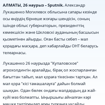
АЛМАТЫ, 26 наурыз – Sputnik.
Александр
Лукашенко Могилевск облысына сапары кезінде
осы өңірдің бірнеше жоғары шендісін, соның
ішінде облыс губернаторын, президенттің
көмекшісін және Шкловскі ауданының басшысын
қызметінен айырды. Оған басты себеп – мал
қорадағы масқара, деп хабарлайды ОНТ беларусь
телеарнасы.
Лукашенко 26 наурызда "Купаловское"
агрохолдингін аралайды, бірақ ол жоспарланған
бағыттан тайып, мал қораға тікесінен тартқан. Ал
мал қора "кісі тамашалауға" дайын болмай
шыққан. Одан бөлек ондағы малдардың да жай-
күйі мәз болмапты. Ыңыршығы айналған кәрі
мөшке тәлтіреңдеп әрең тұрғанға ұқсайды.