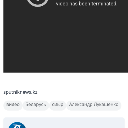
sputniknews.kz
видео
Беларусь
сиыр
Александр Лукашенко