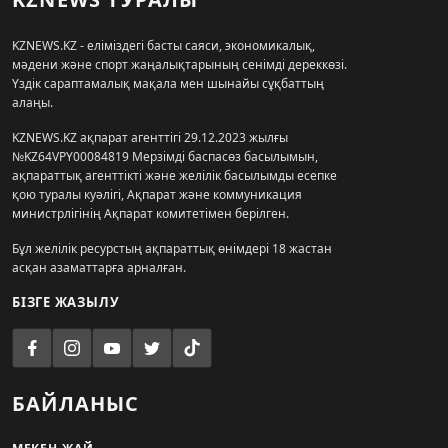
KZNEWS.KZ - еліміздегі басты саяси, экономикалық,
мәдени және спорт жаңалықтарының сенімді дереккөзі.
Үздік сараптамалық мақала мен шынайы сұқбаттың
алаңы.
KZNEWS.KZ ақпарат агенттігі 29.12.2023 жылғы
№KZ64VPY00084819 Мерзімді баспасөз басылымын,
ақпараттық агенттікті және желілік басылымды есепке
қою туралы куәлігі, Ақпарат және коммуникация
министрлігінің Ақпарат комитетімен берілген.
Бұл желілік ресурстың ақпараттық өнімдері 18 жастан
асқан азаматтарға арналған.
БІЗГЕ ЖАЗЫЛУ
БАЙЛАНЫС